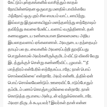
கேட்டும் புஸ்தகங்களில் வாசித்தும் காதல்
நோயின்னதென ஒருவாறு மனதில் பாவிக்கவே
அந்நோய் ஒரு புறம் சில ஸமயம் வாட்டலாயிற்று.
இவ்வாறு இருவகையிலும் மனந்தளர்ந்து ஸந்தோஷம்
தவிர்ந்து கவலை மேலிட்டவளாய் வருந்தினாள். தன்
கணவனுடைய உண்மையான நிலைமையை அறிய
இயலாதவளாய் ஏங்கலானாள். அவருடைய தந்தையும்
தாயும் பல தடவைகளில் அவரைப்பற்றி தூஷிப்பது
பொறுக்காமல் அவர்களிருக்குமிடம் விட்டு விலகி வேறு
இடத்துக்குச் சென்று கண்ணீர்விட்டழுவாள். “‘நீ
மாத்திரம் என்பேரில் ஸந்தேகப்படாதே; நான் பொய்
சொல்லவில்லை’ என்றாரே. அவர் என்னிடத்தில் ஏன்
பொய் சொல்லவேண்டும். ஊரைவிட்டோடும்போதும்
தம்மிடம் பணம் கொஞ்சமுமில்லை என்றாரே. நான்
கொடுத்த ரூபாயை அன்புடன் ஏற்றுக்கொண்டாரே.
அவரா திருடக் கூடியவர்? இவர்கள் தான் என்ன