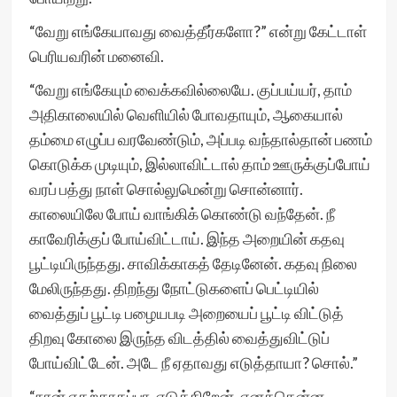
“வேறு எங்கேயாவது வைத்தீர்களோ?” என்று கேட்டாள்
பெரியவரின் மனைவி.
“வேறு எங்கேயும் வைக்கவில்லையே. குப்பய்யர், தாம்
அதிகாலையில் வெளியில் போவதாயும், ஆகையால்
தம்மை எழுப்ப வரவேண்டும், அப்படி வந்தால்தான் பணம்
கொடுக்க முடியும், இல்லாவிட்டால் தாம் ஊருக்குப்போய்
வரப் பத்து நாள் சொல்லுமென்று சொன்னார்.
காலையிலே போய் வாங்கிக் கொண்டு வந்தேன். நீ
காவேரிக்குப் போய்விட்டாய். இந்த அறையின் கதவு
பூட்டியிருந்தது. சாவிக்காகத் தேடினேன். கதவு நிலை
மேலிருந்தது. திறந்து நோட்டுகளைப் பெட்டியில்
வைத்துப் பூட்டி பழையபடி அறையைப் பூட்டி விட்டுத்
திறவு கோலை இருந்த விடத்தில் வைத்துவிட்டுப்
போய்விட்டேன். அடே நீ ஏதாவது எடுத்தாயா? சொல்.”
“நான் ஏதற்காகப்பா, எடுக்கிறேன். எனக்கென்ன