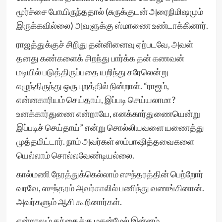
மூர்ச்சை போயிருந்ததால் (சுருக்குடன் அரைநிமிஷமும்
இருக்கவில்லை) அவளுக்கு ஸ்மாணை உண்டாக்கினார்.
ராஜத்துக்குச் சிறிது தன்னினைவு ஏற்படவே, அவள்
தனது கண்களைக் சிறந்து பார்க்க தன் கணவன்
மடியில் படுத்திருப்பதை யறிந்து சரேலென்று
எழுந்திருந்து ஒரு புறத்தில் நின்றாள். “ராஜம்,
என்னகாரியம் செய்தாய், இப்படி செய்யலாமா?
உனக்கார்துணை என்றாயே, எனக்கார்துணையென்று
இப்படிச் செய்தாய்” என்று சொல்லியவளை யணைத்து
முத்தமிட்டார். நாம் அவர்கள் ஸம்பாஷித்தவைகளை
யெல்லாம் சொல்லவேண்டியல்லை.
கால்மணி நேரத்துக்கெல்லாம் ஸுந்தரத்தின் பெற்றோர்
வரவே, ஸுந்தரம் அவர்காலில் பணிந்து வணங்கினான்.
அவர்களும் ஆசி கூறினார்கள்.
என்றாலும் தந்தைக்கு மகன்மேல் இன்னம்