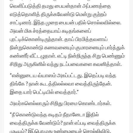
வெளிப்படுத்தி தமது பையன்தான் அப்பணத்தை
எடுத்தொளித் திருக்கவேண்டு மென்று குற்றம்
சாட்டினார். இந்த முறை பையன் பதில் சொல்லவில்லை.
அவன் மிக ச்ரத்தையாய் கடிதங்களைப்
புரட்டிக்கொண்டிருந்தான். தாய் பிரமித்தவளாய்
நின்றுகொண்டு கணவனையும் குமாரனையும் பார்த்துக்
கண்ணீர் வீட்டழுதாள். எட்டி நின்றிருந்த சிறு பெண்ணும்
சிறிது அருகினில் வந்து நடப்பவைகளை கவனித்தாள்.
“என்னுடைய வ்யாஸம் அகப்பட்டது. இதெப்படி வந்த
திங்கே ? நான் கூடத்திலல்லவா வைத்திருந்தேன்.
இதை யார் பெட்டியில் வைத்தார்.”
அவர்களெல்லாரும் சிறிது பிரமை கொண்டார்கள்.
“நீ கொண்டுவந்த கடிதம் நீதானேடா இதில்
வைத்திருக்க வேண்டும்? நான் எப்படி வைத்திருக்க
முடியும்? இப்பொழுது உண்மையைச் சொல்லிவிடு.