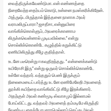
வைத்திருக்கவேண்டுமா. என் எண்ணத்தை
நிறைவேற்ற தைர்யம் கொடு, உன்னை நமஸ்கரிக்கிறேன்.
அத்ருஷ்டமிருந்தால் இத்தனை நாளாக அவர்
வராமலிருப்பாரா? ஜசதீசா, என்னுயிரை
வாங்கிக்கொள்ளும், அவரைக்காணாம
லிருக்கவென்னால் முடியவில்லை.” என்று
சொல்லிக்கொண்டே கழுத்தில் சுறுக்கிட்டு
ஏணியிலிருந்து கீழே குதித்தாள்.
உடனே படீரென்று ஈகவுதிறந்தது. ” என்னைக்கண்டு
உயிரோசி இரு” என்று ஒருவர் சொல்லிக்கொண்டே
உள்ளே வந்தார். வந்ததும் பெண் இருக்கும்
நிலைமையைப் பார்த்து உடனே ஏணிமேலேறி அவளைத்
தூக்கி கயிற்றை வாங்கிவிட்டு கீழே இறக்கினார்.
அதற்குள் அவள் கண்மூடி ஸ்வாசமும் இல்லாமல்
போய்விட்டது. வந்தவர் அவளைத் தம்மடிமே லிருத்தி
வேண்டிய சைத்யோபசாரமெல்லாம் செய்து அவள்