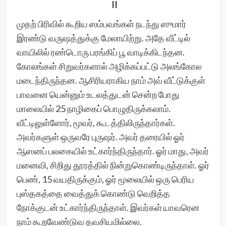
II
முதற் பிரிவில் கூறிய ஸம்பவங்கள் நடந்து ஸுமார்
இரண்டு வருஷத்துக்கு மேலாயிற்று. அதே வீட்டில்
வாயிலில் ரண்டொரு பரங்கிப் பூ வாடிக்கிடந்தன.
கோலங்கள் சிறுவர்களால் அழிக்கப்பட்டு அலங்கோல
மடைந்திருந்தன. ஆசிரியராகிய நாம் அவ் வீட்டுக்குள்
பாவனை யென்னும் உடலத்துடன் சென்ற போது
மாலையில் 25 நாழிகைப் பொழுதிருக்கலாம்.
வீட்டிலுள்ளோர், மூவர், கூடத்திலிருந்தார்கள்.
அவர்களுள் ஒருவரே புருஷர். அவர் தரையில் ஓர்
ஆஸனப் பலகையில் உட்கார்ந்திருந்தார். ஓர் மாது, அவர்
மனைவி, சிறிது தூரத்தில் நின்றுகொண்டிருந்தாள். ஓர்
பெண், 15 வயதிருக்கும், ஓர் மூலையில் ஒரு பெரிய
புஸ்தகத்தை வைத்துக் கொண்டு வெறித்த
நோக்குடன் உட்கார்ந்திருந்தாள். இவர்கள் யாவரென
நாம் கூறவேண்டுவ தவசியமில்லை.