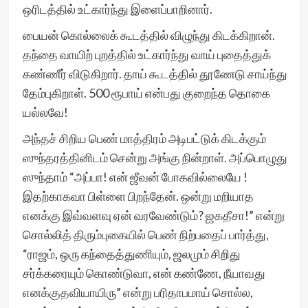
ஒரிடத்தில் உட்கார்ந்து இளைப்பாறினார்.
பையன் கொல்லைக் கூடத்தில் விழுந்து கிடக்கிறான்.
தந்தை வாயிற் புறத்தில் உட்கார்ந்து வாய் புதைத்துக்
கண்ணீர் விடுகிறார். தாய் கூடத்தில் தூணேடு சாய்ந்து
தேம்புகிறாள். 500 ரூபாய் என்பது குறைந்த தொகை
யல்லவே!
அந்தச் சிறிய பெண் மாத்திரம் அடிபட்டுக் கிடக்கும்
ஸுந்தரத்தினிடம் சென்று அங்கு நின்றாள். அப்பொழுது
ஸுந்தாம் “அப்பா! என் ஜீவன் போகவில்லையே !
இதற்காகவா பிள்ளை பிறந்தேன். ஒன்று மறியாத
எனக்கு இவ்வளவு ஏன் வரவேண்டும்? ஜகதீசா!” என்று
சொல்லித் திரும்புகையில் பெண் நிற்பதைப் பார்த்து,
“ராஜம், ஒரு கந்தைத்துணியும், ஜலமும் சிறிது
சர்க்கரையும் கொண்டுவா, என் கண்ணே, நீயாவது
எனக்குதவியாயிரு” என்று பரிதாபமாய் சொல்ல,