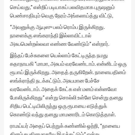
செய்வது,” என்றிப் படியாகப் பலவிதமாக புருஷனும்
பெண்சாதியும் வெகு நேரம் அங்கலாய்த்து விட்டு,
“அவனுக்கு ஆயுஸு பலம் ரொம்ப இருக்கிறது.
நாளைக்கு ஸங்கராந்தி இல்லாவிட்டால்
அசுபமென்றல்லவா எண்ண வேண்டும்” என்றார்.
இந்தப் பேச்சுகளை யெல்லாம் கேட்டிருந்த நமது
கதாநாயகி “மாமா, அசுபம் வரவேண்டாம். என்னிடம் ஒரு
ரூபாய் இருக்கிறது. அதைத் தருகிறேன். நாளையதினம்
ஸங்க்ராந்தி நடக்கட்டும். அசுபமான பேச்சே
வரவேண்டாம். அதைக் கேட்க என் மனம் என்னவோ
போலிருக்கிறது” என்று சொல்லி உள்ளே சென்று தனது
சிறிய பெட்டியிலிருந்து ஒரு ரூபாயை எடுத்துக்
கொண்டு வந்து தனது மாமனாரிடம் கொடுத்தாள்.
ராமய்யர் அதைப் பெற்றுக் கண்ணில் ஒற்றி, “நாளைய
தினம் சுபதினமாகவே இருக்கட்டும்” என்று