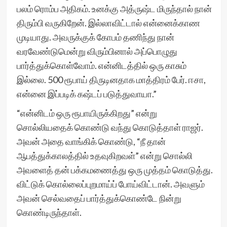
பலம் ரொம்ப அதிகம். உனக்கு அத்ருஷ்ட மிருந்தால் நான்
திரும்பி வருகிறேன். இல்லாவிட்டால் என்னைக்காண
முடியாது. அவருக்குக் கோபம் தணிந்து நான்
வரவேண்டுமென்று விரும்பினால் அப்பொழுது
பார்த்துக்கொள்வோம். என்னிடத்தில் ஒரு காசும்
இல்லை. 500 ரூபாய் திருடினதாக மாத்திரம் பேர். ஈசா,
என்னை இப்படிக் கஷ்டப் படுத்துவாயா.”
“என்னிடம் ஒரு ரூபாயிருக்கிறது” என்று
சொல்லியதைக் கொண்டு வந்து கொடுத்தாள் ராஜர்.
அவன் அதை வாங்கிக் கொண்டு, “நீ தான்
ஆபத்துக்காலத்தில் உதவுகிறவள்” என்று சொல்லி
அவளைத் தன் பக்கமணைத்து ஒரு முத்தம் கொடுத்து.
விட்டுக் கொல்லைப்புறமாய்ப் போய்விட்டான். அவளும்
அவன் செல்வதைப் பார்த்துக்கொண்டே நின்று
கொண்டிருந்தாள்.