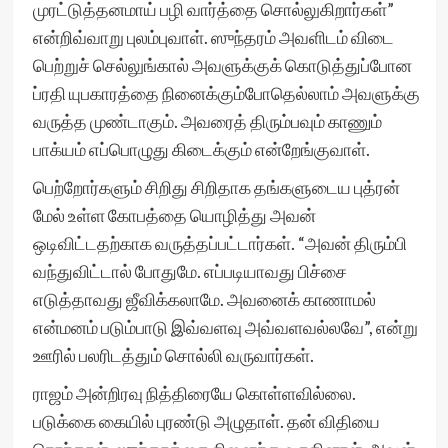
முரட்டுத்தனமாய் பழி வார்த்தை சொல்லுகிறார்கள்”
என்றிவ்வாறு புலம்புவாள். ஸுந்தரம் அவளிடம் விடை
பெற்றுச் செல்லுங்கால் அவளுக்குக் கொடுத்துப்போன
ப்ரதி யுபகாரத்தை நினைக்கும்போதெல்லாம் அவளுக்கு
வருத்த முண்டாகும். அவரைத் திரும்பவும் காணும்
பாக்யம் எப்பொழுது கிடைக்கும் என்றேங்குவாள்.
பெற்றோர்களும் சிறிது சிறிதாக தங்களுடைய புத்ரன்
மேல் உள்ள கோபத்தை யொழித்து அவன்
ஒடிவிட்டதற்காக வருத்தப்பட்டார்கள். “அவன் திரும்பி
வந்துவிட்டால் போதுமே. எப்படியாவது பிச்சை
எடுத்தாவது ஜீவிக்கலாமே. அவனைக் காணாமல்
என்மனம் படும்பாடு இவ்வளவு அவ்வளவல்லவே”, என்று
ஊரில் பலரிடத்தும் சொல்லி வருவார்கள்.
ராஜம் அன்றிரவு நித்திரையே கொள்ளவில்லை.
படுக்கை கையில் புரண்டு அழுதாள். தன் விதியை