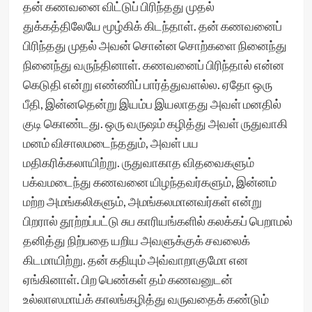
தன் கணவனை விட்டுப் பிரிந்தது முதல்
துக்கத்திலேயே மூழ்கிக் கிடந்தாள். தன் கணவனைப்
பிரிந்தது முதல் அவன் சொன்ன சொற்களை நினைந்து
நினைந்து வருந்தினாள். கணவனைப் பிரிந்தால் என்ன
கெடுதி என்று எண்ணிப் பார்த்துவளல்ல. ஏதோ ஒரு
பீதி, இன்னதென்று இயம்ப இயலாதது அவள் மனதில்
குடி கொண்டது. ஒரு வருஷம் கழித்து அவள் ருதுவாகி
மனம் விசாலமடைந்ததும், அவள் பய
மதிகரிக்கலாயிற்று. ருதுவாகாத விதவைகளும்
பக்வமடைந்து கணவனை யிழந்தவர்களும், இன்னம்
மற்ற அமங்கலிகளும், அமங்கலமானவர்கள் என்று
பிறரால் தூற்றப்பட்டு சுப காரியங்களில் கலக்கப் பெறாமல்
தனித்து நிற்பதை யறிய அவளுக்குக் சவலைக்
கிடமாயிற்று. தன் கதியும் அவ்வாறாகுமோ என
ஏங்கினாள். பிற பெண்கள் தம் கணவனுடன்
உல்லாஸமாய்க் காலங்கழித்து வருவதைக் கண்டும்