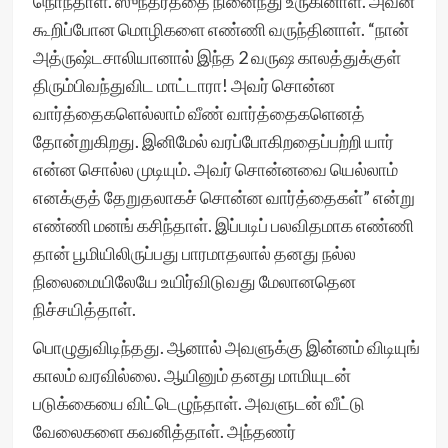
நொந்தாள். ஸுந்தரத்தை நினைந்து உருகினாள். அவன்
கூறிப்போன மொழிகளை எண்ணி வருந்தினாள். “நான்
அத்ருஷ்டசாலியானால் இந்த 2 வருஷ காலத்துக்குள்
திரும்பிவந்துவிட மாட்டாரா! அவர் சொன்ன
வார்த்தைகளெல்லாம் வீண் வார்த்தைகளெனத்
தோன்றுகிறது. இனிமேல் வரப்போகிறதைப்பற்றி யார்
என்ன சொல்ல முடியும். அவர் சொன்னவை யெல்லாம்
எனக்குத் தேறுதலாகச் சொன்ன வார்த்தைகள்” என்று
எண்ணி மனங் கசிந்தாள். இப்படிப் பலவிதமாக எண்ணி
தான் பூமியிலிருப்பது பாரமாதலால் தனது நல்ல
நிலைமையிலேயே உயிர்விடுவது மேலானதென
நிச்சயித்தாள்.
பொழுதுவிடிந்தது. ஆனால் அவளுக்கு இன்னம் விடியுங்
காலம் வரவில்லை. ஆயினும் தனது மாமியுடன்
படுக்கையை விட்டெழுந்தாள். அவளுடன் வீட்டு
வேலைகளை கவனித்தாள். அந்தணர்