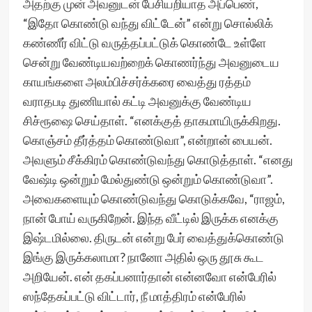
அதற்கு முன் அவனுடன் பேசியறியாத அப்பெண்,
“இதோ கொண்டு வந்து விட்டேன்” என்று சொல்லிக்
கண்ணீர் விட்டு வருத்தப்பட்டுக் கொண்டே உள்ளே
சென்று வேண்டியவற்றைக் கொணர்ந்து அவனுடைய
காயங்களை அலம்பிச்சர்க்கரை வைத்து ரத்தம்
வராதபடி துணியால் கட்டி அவனுக்கு வேண்டிய
சிச்ரூஷை செய்தாள். “எனக்குத் தாகமாயிருக்கிறது.
கொஞ்சம் தீர்த்தம் கொண்டுவா”, என்றான் பையன்.
அவளும் சீக்கிரம் கொண்டுவந்து கொடுத்தாள். “எனது
வேஷ்டி ஒன்றும் மேல்துண்டு ஒன்றும் கொண்டுவா”.
அவைகளையும் கொண்டுவந்து கொடுக்கவே, “ராஜம்,
நான் போய் வருகிறேன். இந்த வீட்டில் இருக்க எனக்கு
இஷ்டமில்லை. திருடன் என்று பேர் வைத்துக்கொண்டு
இங்கு இருக்கலாமா? நானோ அதில் ஒரு தூசு கூட
அறியேன். என் தகப்பனார்தான் என்னவோ என்பேரில்
ஸந்தேகப்பட்டு விட்டார், நீ மாத்திரம் என்பேரில்