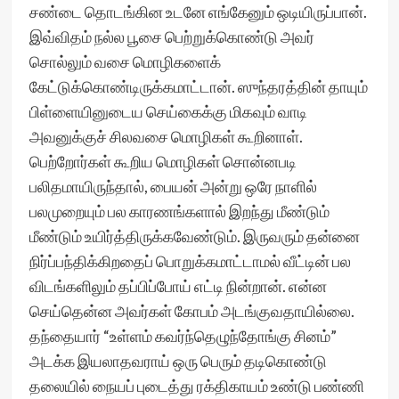
சண்டை தொடங்கின உடனே எங்கேனும் ஒடியிருப்பான்.
இவ்விதம் நல்ல பூசை பெற்றுக்கொண்டு அவர்
சொல்லும் வசை மொழிகளைக்
கேட்டுக்கொண்டிருக்கமாட்டான். ஸுந்தரத்தின் தாயும்
பிள்ளையினுடைய செய்கைக்கு மிகவும் வாடி
அவனுக்குச் சிலவசை மொழிகள் கூறினாள்.
பெற்றோர்கள் கூறிய மொழிகள் சொன்னபடி
பலிதமாயிருந்தால், பையன் அன்று ஒரே நாளில்
பலமுறையும் பல காரணங்களால் இறந்து மீண்டும்
மீண்டும் உயிர்த்திருக்கவேண்டும். இருவரும் தன்னை
நிர்ப்பந்திக்கிறதைப் பொறுக்கமாட்டாமல் வீட்டின் பல
விடங்களிலும் தப்பிப்போய் எட்டி நின்றான். என்ன
செய்தென்ன அவர்கள் கோபம் அடங்குவதாயில்லை.
தந்தையார் “உள்ளம் கவர்ந்தெழுந்தோங்கு சினம்”
அடக்க இயலாதவராய் ஒரு பெரும் தடிகொண்டு
தலையில் நையப் புடைத்து ரக்திகாயம் உண்டு பண்ணி