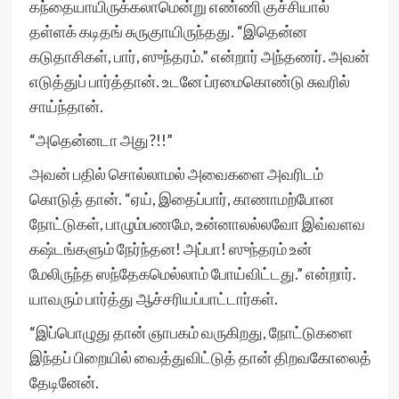
கந்தையாயிருக்கலாமென்று எண்ணி குச்சியால்
தள்ளக் கடிதங் சுருகுாயிருந்தது. “இதென்ன
கடுதாசிகள், பார், ஸுந்தரம்.” என்றார் அந்தணர். அவன்
எடுத்துப் பார்த்தான். உடனே ப்ரமைகொண்டு சுவரில்
சாய்ந்தான்.
“அதென்னடா அது?!!”
அவன் பதில் சொல்லாமல் அவைகளை அவரிடம்
கொடுத் தான். “ஏய், இதைப்பார், காணாமற்போன
நோட்டுகள், பாழும்பணமே, உன்னாலல்லவோ இவ்வளவ
கஷ்டங்களும் நேர்ந்தன! அப்பா! ஸுந்தரம் உன்
மேலிருந்த ஸந்தேகமெல்லாம் போய்விட்டது.” என்றார்.
யாவரும் பார்த்து ஆச்சரியப்பாட்டார்கள்.
“இப்பொழுது தான் ஞாபகம் வருகிறது, நோட்டுகளை
இந்தப் பிறையில் வைத்துவிட்டுத் தான் திறவகோலைத்
தேடினேன்.