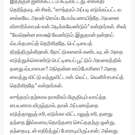
இதற்குள் ஜனக்கூட்டம் கூடிவிட்டது. ஸங்கதி
தெரிந்தவுடன் சிலர், “ஸுந்தரம் அப்படி எடுக்கப்பட்டவ
னல்லவே. அவன் ரொம்ப யோக்யனாயிற்றே. அவனை
விசாரிக்காமல் என் அடிக்கவேண்டும்” என்றார்கள். சிலர்
“வேறென்ன ஸாக்ஷி வேண்டும். இதுதான் நன்றாய்
வ்யக்தமாய்த் தெரிகிறதே. பெட்டியைத்
திறந்திருக்கிறான். நோட்டுகளைக் கண்டவுடன் அதை
எடுத்துக்கொண்டு பெட்டியைப் பூட்டும் அவஸரத்தில்
தனது வ்யாஸமா? அதென்ன காம்போசினா? அதை
வைத்து விட்டு வந்துவிட்டான். வெட்ட வெளிச்சமாய்த்
தெரிகிறதே” என்றார்கள்.
ஸுந்தரம் தற்கால நாகரீகம் மிகுதியும் வாய்ந்த
பையனாக விருந்தால், தான் அப்பணத்தை
எடுத்தாலுஞ் சரி, எடுக்கா விட்டாலுஞ் சரி, தனது
தந்தை இவ்வளவு தொந்தரை செய்ததற்கு ஒன்று,
தந்தையுடன் எதிர்த்துப் போராடியிருப்பான்; அல்லது