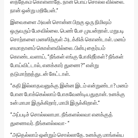
ஸந்தேகம் கொள்ளாதே. நான் பொய் சொல்ல வில்லை.
நான் ஒன்று மறியேன்.”
இவைகளை அவன் சொன்ன பிறகு ஒரு நிமிஷம்
ஒருவரும் பேசவில்லை. பெண் பேச முயன்றாள். மறுபடி
சொற்களை மனஸிற்குள் அடக்கிக் கொண்டாள். மனம்
ஸமாதானம் கொள்ளவில்லை. பின்பு தைர்யம்
கொண்டவளாய், “நீங்கள் எங்கு போகிறீர்கள்? நீங்கள்
போய்விட்டால், எனக்கார் துணை?” என்று
தடுமாற்றத்துடன் கேட்டாள்.
“கதி இல்லாதவனுக்கு இன்ன இடம் என்றுண்டா? மனம்
போன போக்கெல்லாம் போகவேண்டியதுதான். உனக்கு
உன் மாமா இருக்கிறார், மாமி இருக்கிறாள்.”
“அப்படிச் சொல்லலாமா. நீங்களல்லவா எனக்குத்
துணைவர். நீங்களல்லவா- “
“அதெல்லாம் ஒன்றும் சொல்லாதே. உனக்கு மாங்கல்ய