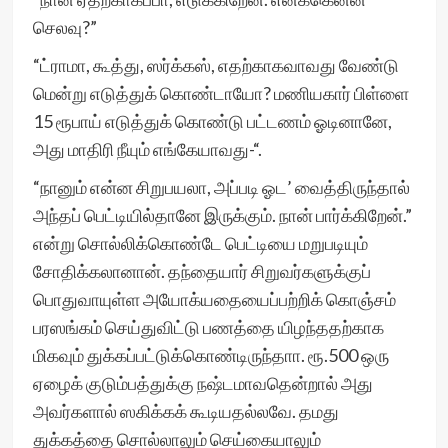
செலவு?”
“ட்ராமா, கூத்து, ஸர்க்கஸ், எதற்காகவாவது வேண்டு
மென்று எடுத்துக் கொண்டாயோ? மணியகார் பிள்ளை
15 ரூபாய் எடுத்துக் கொண்டு பட்டணம் ஓடினானே,
அது மாதிரி நீயும் எங்கேயாவது-“.
“நானும் என்ன சிறுபயலா, அப்படி ஓட’ வைத்திருந்தால்
அந்தப் பெட்டியில்தானே இருக்கும். நான் பார்க்கிறேன்.”
என்று சொல்லிக்கொண்டே பெட்டியை மறுபடியும்
சோதிக்கலானான். தந்தையார் சிறுவர்களுக்குப்
பொதுவாயுள்ள அயோக்யதையைப்பற்றிக் கொஞ்சம்
பரஸங்கம் செய்துவிட்டு பணத்தை யிழந்ததற்காக
மிகவும் துக்கப்பட்டுக்கொண்டிருந்தாா. ரூ.500 ஒரு
ஏழைக் குடும்பத்துக்கு நஷ்டமாவதென்றால் அது
அவர்களால் ஸகிக்கக் கூடியதல்லவே. தமது
துக்கத்தை சொல்லாலும் செய்கையாலும்