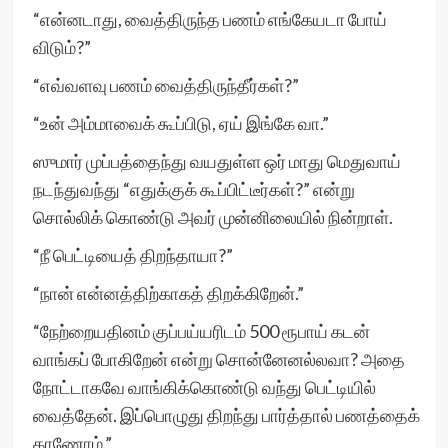
“என்னடாது, வைத்திருந்த பணம் எங்கேயடா போய்
விடும்?”
“எவ்வளவு பணம் வைத்திருந்தீர்கள்?”
“உன் அம்மாவைக் கூப்பிடு, ஏய் இங்கே வா.”
ஸுமார் முப்பத்தைந்து வயதுள்ள ஒர் மாது மெதுவாய்
நடந்துவந்து “எதுக்குக் கூப்பிட்டீர்கள்?” என்று
சொல்லிக் கொண்டு அவர் முன்னிலையில் நின்றாள்.
“நீ பெட்டியைத் திறந்தாயா?”
“நான் என்னத்திற்காகத் திறக்கிறேன்.”
“நேற்றையதினம் குப்பய்யரிடம் 500 ரூபாய் கடன்
வாங்கப் போகிறேன் என்று சொன்னேனல்லவா? அதை
நோட்டாகவே வாங்கிக்கொண்டு வந்து பெட்டியில்
வைத்தேன். இப்பொழுது திறந்து பார்த்தால் பணத்தைக்
காணோம்.”