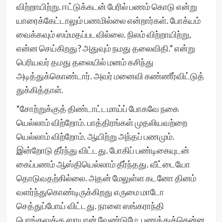
விற்றாயிற்று. ஈட்டுக்கடன் பேரில் பணம் கொடு என்று
யாரைக்கேட்டாலும் பணமில்லை என்றார்கள். போக்யம்
வைக்கவும் ஸம்மதப்படவில்லை. நிலம் விற்றாயிற்று,
என்ன செய்கிறது? அதுவும் நமது தலைவிதி.” என்று
பெரியவர் தமது தலையில் மனம் கசிந்து
அடித்துக்கொண்டார். அவர் மனைவி கண்ணீர்விட்டுத்
துக்கித்தாள்.
“சோற்றுக்குத் திண்டாட்டமாய்ப் போகவே நகை
யெல்லாம் விற்றோம். பாத்திரங்கள் முதலியவற்றை
யெல்லாம் விற்றோம். ஆயிற்று அந்தப் பணமும்.
இன்றோடு தீர்ந்து விட்டது. போகிப் பண்டிகையுடன்
கைப்பணம் ஆஸ்தியெல்லாம் தீர்ந்தது. வீட்டையோ
தொடுவதற்கில்லை. அதன் மேலுள்ள கடனோ தினம்
வளர்ந்துகொண்டிருக்கிறது எருமை மாடோ
செத்துப்போய் விட்டது. நாளை ஸங்கராந்தி
பொங்கலுக்கு ஸாயான் வேண்டுமே, பணத்துக்கென்ன