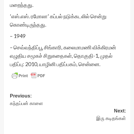
மறைந்தது.
‘எஸ்.எஸ். ரமோலா’ கப்பல் நடுக்கடலில் சென்று
கொண்டிருந்தது.
– 1949
– செவ்வந்திப்பூ சிங்காரி, கலைமாமணி விக்கிரமன்
எழுதிய சமூகச் சிறுகதைகள், தொகுதி-1, முதல்
பதிப்பு: 2010, யாழினி பதிப்பகம், சென்னை.
Post
Previous:
கந்தப்பன் காளை
navigation
Next:
இரு கடிதங்கள்