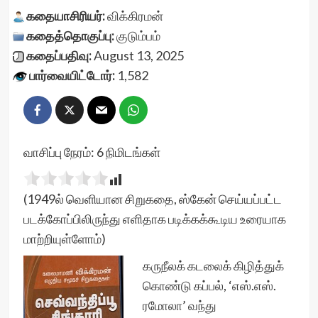
கதையாசிரியர்:
விக்கிரமன்
கதைத்தொகுப்பு:
குடும்பம்
கதைப்பதிவு:
August 13, 2025
பார்வையிட்டோர்:
1,582
வாசிப்பு நேரம்:
6
நிமிடங்கள்
(1949ல் வெளியான சிறுகதை, ஸ்கேன் செய்யப்பட்ட
படக்கோப்பிலிருந்து எளிதாக படிக்கக்கூடிய உரையாக
மாற்றியுள்ளோம்)
கருநீலக் கடலைக் கிழித்துக்
கொண்டு கப்பல், ‘எஸ்.எஸ்.
ரமோலா’ வந்து