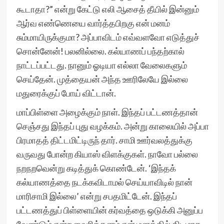
கூடாதா?” என்று கேட்டு எலி ஆசைத் தீயில் இன்னும்
ஆர்வ எண்ணெயை வார்த்தபிறகு என் மனம்
சும்மாயிருக்குமா? அப்பாவிடம் எவ்வளவோ எடுத்துச்
சொன்னேன்! பலனில்லை. கல்யாணப் பந்தற்கால்
நாட்டப்பட்டது. நானும் ஓடியா எல்லா வேலைகளும்
செய்தேன். முத்தையன் அந்த ஊரிலேயே இல்லை
மதுரைக்குப் போய் விட்டான்.
மாப்பிள்ளை அழைக்கும் நாள். இந்தப் பட்டணத்தான்
செஞ்சது இந்தப் புது வழக்கம். அன்று காலையில் அப்பா
பிரமாதத் திட்டமிட்டிருந் தார். சாமி ஊர்வலத்துக்கு
வருவது போன்ற கியாஸ் விளக்குகள். நாவோ பல்லை
நறநறவென்று கடித்துக் கொண்டேன். ‘இந்தக்
கல்யாணத்தை நடக்கவிடாமல் செய்யாவிடில் நான்
மாரிசாமி இல்லை’ என்று சபதமிட்டேன். இந்தப்
பட்டணத்துப் பிள்ளையின் கர்வத்தை ஒடுக்கி அனுப்ப