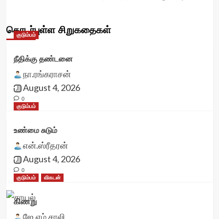
தொடர்புள்ள சிறுகதைகள்
குடும்பம்
நீதிக்கு தண்டனை
நா.ரங்கராசன்
August 4, 2026
0
குடும்பம்
உண்மை சுடும்
என்.ஸ்ரீதரன்
August 4, 2026
0
குடும்பம்
விகடன்
கிணறு
ஜே.எம்.சாலி