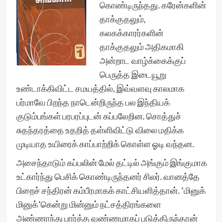
கொண்டிருந்தது. கரேன்களின்
தாக்குதலும்,
கலகக்காரர்களின்
தாக்குதலும் அதிகமாகி
அன்றாட வாழ்க்கைக்குப்
பெருத்த இடையூறு
உண்டாக்கிவிட்ட சமயத்தில், இவ்வளவு காலமாக
பர்மாவே பிறந்த நாடென்றிருந்த பல இந்தியக்
குடும்பங்கள் பரபரப்புடன் கப்பலேறின. சொத்துச்
சுதந்தரத்தை உதறித் தள்ளிவிட்டு விலை மதிக்க
முடியாத உயிரைக் காப்பாற்றிக் கொள்ள ஓடி வந்தன.
அசைந்தாடும் கப்பலின் மேல் தட்டில் அங்கும் இங்குமாக
உட்கார்ந்து பெசிக் கொண்டிருந்தனர் சிலர். வானத்தே
பிறைச் சந்திரன் கம்பீரமாகக் காட்சியளித்தான். ‘மினுக்
மினுக்’கென்று மின்னும் நட்சத்திரங்களை
அண்ணாந்து பார்த்த வண்ணமாகப் படுத்திருந்தான்