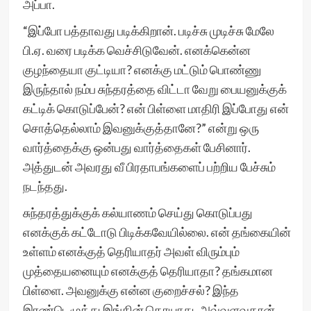
அப்பா.
“இப்போ பத்தாவது படிக்கிறான். படிச்சு முடிச்சு மேலே
பி.ஏ. வரை படிக்க வெச்சிடுவேன். எனக்கென்ன
குழந்தையா குட்டியா? எனக்கு மட்டும் பொண்ணு
இருந்தால் நம்ப சுந்தரத்தை விட்டா வேறு பையனுக்குக்
கட்டிக் கொடுப்பேன்? என் பிள்ளை மாதிரி இப்போது என்
சொத்தெல்லாம் இவனுக்குத்தானே?” என்று ஒரு
வார்த்தைக்கு ஒன்பது வார்த்தைகள் பேசினார்.
அத்துடன் அவரது வீ பிரதாபங்களைப் பற்றிய பேச்சும்
நடந்தது.
சுந்தரத்துக்குக் கல்யாணம் செய்து கொடுப்பது
எனக்குக் கட்டோடு பிடிக்கவேயில்லை. என் தங்கையின்
உள்ளம் எனக்குத் தெரியாதர் அவள் விரும்பும்
முத்தையனையும் எனக்குத் தெரியாதா? தங்கமான
பிள்ளை. அவனுக்கு என்ன குறைச்சல்? இந்த
இரண்டெழுத்து இங்கின் தெரயாது. அவ்வளவுதான்.