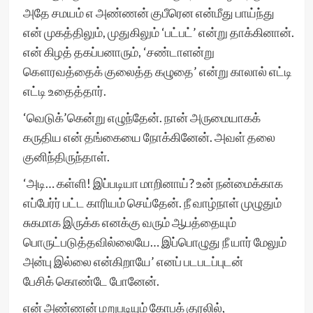
அதே சமயம் எ அண்ணன் குபீரென என்மீது பாய்ந்து
என் முகத்திலும், முதுகிலும் ‘பட்பட்’ என்று தாக்கினான்.
என் கிழத் தகப்பனாரும், ‘சண்டாளன்று
கௌரவத்தைக் குலைத்த கழுதை’ என்று காலால் எட்டி
எட்டி உதைத்தார்.
‘வெடுக்’கென்று எழுந்தேன். நான் அருமையாகக்
கருதிய என் தங்கையை நோக்கினேன். அவள் தலை
குனிந்திருந்தாள்.
‘அடி… கள்ளி! இப்படியா மாறினாய்? உன் நன்மைக்காக
எப்பேர்ர் பட்ட காரியம் செய்தேன். நீ வாழ்நாள் முழுதும்
சுகமாக இருக்க எனக்கு வரும் ஆபத்தையும்
பொருட்படுத்தவில்லையே… இப்பொழுது நீ யார் மேலும்
அன்பு இல்லை என்கிறாயே’ எனப் படபடப்புடன்
பேசிக் கொண்டே போனேன்.
என் அண்ணன் மறுபடியும் கோபக் குரலில்,