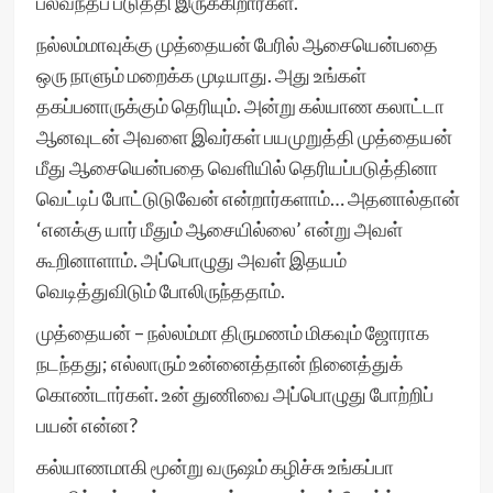
பலவந்தப் படுத்தி இருக்கிறார்கள்.
நல்லம்மாவுக்கு முத்தையன் பேரில் ஆசையென்பதை
ஒரு நாளும் மறைக்க முடியாது. அது உங்கள்
தகப்பனாருக்கும் தெரியும். அன்று கல்யாண கலாட்டா
ஆனவுடன் அவளை இவர்கள் பயமுறுத்தி முத்தையன்
மீது ஆசையென்பதை வெளியில் தெரியப்படுத்தினா
வெட்டிப் போட்டுடுவேன் என்றார்களாம்… அதனால்தான்
‘எனக்கு யார் மீதும் ஆசையில்லை’ என்று அவள்
கூறினாளாம். அப்பொழுது அவள் இதயம்
வெடித்துவிடும் போலிருந்ததாம்.
முத்தையன் – நல்லம்மா திருமணம் மிகவும் ஜோராக
நடந்தது; எல்லாரும் உன்னைத்தான் நினைத்துக்
கொண்டார்கள். உன் துணிவை அப்பொழுது போற்றிப்
பயன் என்ன?
கல்யாணமாகி மூன்று வருஷம் கழிச்சு உங்கப்பா