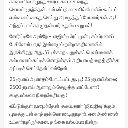
காலையில் எழுந்து ஊர்ப்பக்கமாக வந்து
கொண்டிருந்தேன். என் வீட்டு வாசலில் போலீஸ் கூட்டம்.
என்னைக் கைது செய்து அழைத்துப் போனார்கள். ஆ!
அந்தப் பாஸ்கர முதலியார் உறுமிய உறுமல்!
கோர்ட்டிலே அன்றே – மாஜிஸ்டிரேட் முன்பு கம்பீரமாகப்
பேசினேன் பாரு! இன்னமும் நன்றாக நினைவில்
இருக்கிறது அது. ‘பிடிக்காதவனுக்குப் பெண்ணைக்
கல்யாணம் கட்டிக் கொடுக்கும் அநியாயத்தைத் தீர்க்க
அப்படிச் செய்தேன்’ என்றேன்.
25 ரூபாய் அபராதம் போடப்பட்டது. பூ! 25 ரூபாயில்லை;
2500 ரூபாய் ஆனாலும் செலுத்த மாட்டேனா?
சபதமல்லவா நிறைவேறியது!
வீட்டுக்குள் நுழைந்தேன். தகப்பனார் ‘ஜிவுஜிவு’க்கும்
முகத்துடன் காத்துக் கொண்டிருந்தார். என் அண்ணன்
உட்கார்ந்திருந்தான். தங்கை நல்லம்மா நின்று