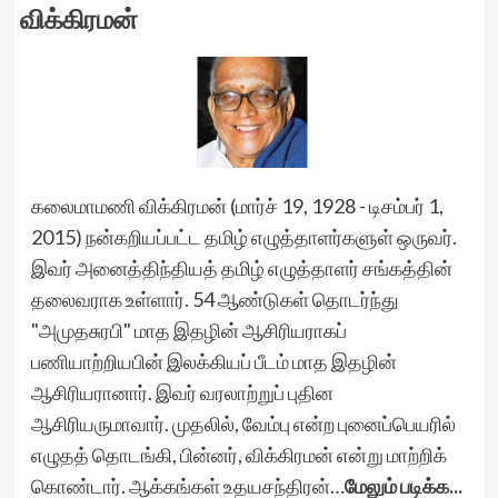
விக்கிரமன்
கலைமாமணி விக்கிரமன் (மார்ச் 19, 1928 - டிசம்பர் 1,
2015) நன்கறியப்பட்ட தமிழ் எழுத்தாளர்களுள் ஒருவர்.
இவர் அனைத்திந்தியத் தமிழ் எழுத்தாளர் சங்கத்தின்
தலைவராக உள்ளார். 54 ஆண்டுகள் தொடர்ந்து
"அமுதசுரபி" மாத இதழின் ஆசிரியராகப்
பணியாற்றியபின் இலக்கியப் பீடம் மாத இதழின்
ஆசிரியரானார். இவர் வரலாற்றுப் புதின
ஆசிரியருமாவார். முதலில், வேம்பு என்ற புனைப்பெயரில்
எழுதத் தொடங்கி, பின்னர், விக்கிரமன் என்று மாற்றிக்
கொண்டார். ஆக்கங்கள் உதயசந்திரன்…
மேலும் படிக்க...