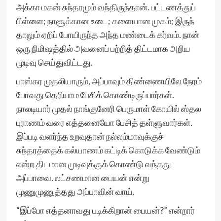
அக்கா மகன் சுந்தரமும் வந்திருந்தான். பட்டணத்துப்
பிள்ளை; நாசூக்கான உடை; களையான முகம்; இருந்
தாலும் ஏறிப் போயிருந்த அந்த மண்டைக் கர்வம். நான்
ஒரு நிமிஷத்தில் அவனைப் பற்றித் திட்டமாக அறிய
முடிவு செய்துவிட்டது.
பாஸ்கர முதலியாரும், அப்பாவும் திண்ணையிலே நேரம்
போவது தெரியாம பேசிக் கொண்டிருப்பார்கள்.
நாலடியார் முதல் நாங்குனேரி பெருமாள் கோயில் ஸ்தல
புராணம் வரை எத்தனையோ பேசித் தள்ளுவார்கள்.
இப்படி வளர்ந்த உறவுதான் நல்லம்மாவுக்குச்
சுந்தரத்தைக் கல்யாணம் கட்டிக் கொடுக்க வேண்டும்
என்ற திடமான முடிவுக்குக் கொண்டு வந்தது
அப்பாவை. லட்சணமான பையன் என்று
முணுமுணுத்தது அப்பாவின் வாய்.
“இப்போ எத்தனாவது படிக்கிறான் பையன்?” என்றார்