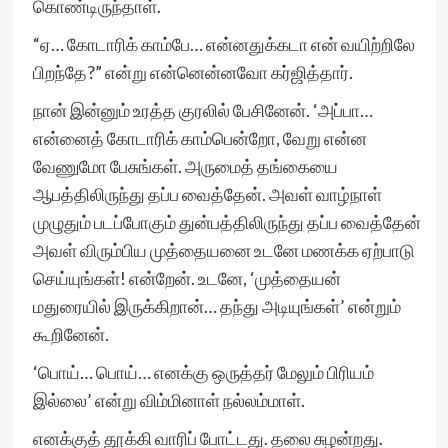
கொண்டிருந்தாள்.
“ஏ… கோடாரிக் காம்பே… என்னதுக்கடா என் வயிற்றிலே
பிறந்தே?” என்று என்னென்னவோ கர்ஜித்தார்.
நான் இன்னும் உரத்த குரலில் பேசினேன். ‘அப்பா…
என்னைத் கோடாரிக் காம்பென்றோ, வேறு என்ன
வேணுமோ பேசுங்கள். அருமைத் தங்கையை
ஆபத்திலிருந்து தப்ப வைத்தேன். அவள் வாழ்நாள்
முழுதும் படப்போகும் துன்பத்திலிருந்து தப்ப வைத்தேன்
அவள் விரும்பிய முத்தையனை உடனே மணக்க ஏற்பாடு
செய்யுங்கள்! என்றேன். உடனே, ‘முத்தையன்
மதுரையில் இருக்கிறான்… தந்து அடியுங்கள்’ என்றும்
கூறினேன்.
‘பொய்… பொய்… எனக்கு ஒருத்தர் மேலும் பிரியம்
இல்லை’ என்று விம்மினாள் நல்லம்மாள்.
எனக்குத் தூக்கி வாரிப் போட்டது. தலை சுழன்றது.