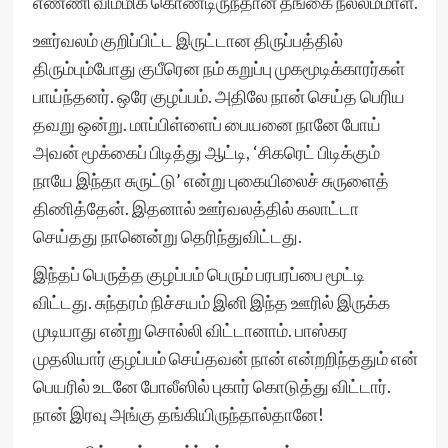
எண்ணி விம்மிக் கொண்டிருந்தான் தங்கை நல்லம்மாள்.
ஊர்வலம் குறிப்பிட்ட இருட்டான திருப்பத்தில்
திரும்பும்போது குபீரென நம் கறுப்பு முகமூடிக்காரர்கள்
பாய்ந்தனர். ஒரே குழப்பம். அதிலே நான் செய்த பெரிய
தவறு ஒன்று. மாப்பிள்ளைப் பையனை நானே போய்
அவன் மூக்கைப் பிடித்து ஆட்டி, ‘சிகரெட் பிடிக்கும்
நாயே இந்தா சுருட்டு’ என்று புகையிலைச் சுருளைத்
திணித்தேன். இதனால் ஊர்வலத்தில் கலாட்டா
செய்தது நானென்று தெரிந்துவிட்டது.
இந்தப் பெருத்த குழப்பம் பெரும் பரபரப்பை மூட்டி
விட்டது. சுந்தரம் நிச்சயம் இனி இந்த ஊரில் இருக்க
முடியாது என்று சொல்லி விட்டானாம். பாஸ்கர
முதலியார் குழப்பம் செய்தவன் நான் என்றறிந்ததும் என்
பெயரில் உடனே போலீஸில் புகார் கொடுத்து விட்டார்.
நான் இரவு அங்கு தங்கியிருந்தால்தானே!