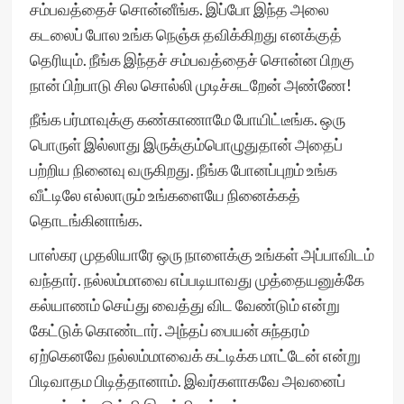
சம்பவத்தைச் சொன்னீங்க. இப்போ இந்த அலை
கடலைப் போல உங்க நெஞ்சு தவிக்கிறது எனக்குத்
தெரியும். நீங்க இந்தச் சம்பவத்தைச் சொன்ன பிறகு
நான் பிற்பாடு சில சொல்லி முடிச்சுடறேன் அண்ணே!
நீங்க பர்மாவுக்கு கண்காணாமே போயிட்டீங்க. ஒரு
பொருள் இல்லாது இருக்கும்பொழுதுதான் அதைப்
பற்றிய நினைவு வருகிறது. நீங்க போனப்புறம் உங்க
வீட்டிலே எல்லாரும் உங்களையே நினைக்கத்
தொடங்கினாங்க.
பாஸ்கர முதலியாரே ஒரு நாளைக்கு உங்கள் அப்பாவிடம்
வந்தார். நல்லம்மாவை எப்படியாவது முத்தையனுக்கே
கல்யாணம் செய்து வைத்து விட வேண்டும் என்று
கேட்டுக் கொண்டார். அந்தப் பையன் சுந்தரம்
ஏற்கெனவே நல்லம்மாவைக் கட்டிக்க மாட்டேன் என்று
பிடிவாதம பிடித்தானாம். இவர்களாகவே அவனைப்