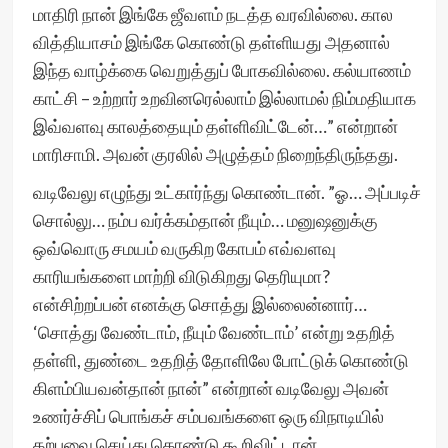
மாதிரி நான் இங்கே ஜீவளம் நடத்த வரவில்லை. கால
வித்தியாசம் இங்கே கொண்டு தள்ளியது அதனால்
இந்த வாழ்க்கை வெறுத்துப் போகவில்லை. கல்யாணம்
காட்சி – உற்றார் உறவினரெல்லாம் இல்லாமல் நிம்மதியாக
இவ்வளவு காலத்தையும் தள்ளிவிட்டேன்…” என்றான்
மாரிசாமி. அவன் குரலில் அழுத்தம் நிறைந்திருந்தது.
வடிவேலு எழுந்து உட்கார்ந்து கொண்டான். ”ஓ… அப்படிச்
சொல்லு… நம்ப வர்க்கம்தான் நீயும்… மனுஷனுக்கு
ஒவ்வொரு சமயம் வருகிற கோபம் எவ்வளவு
காரியங்களை மாற்றி விடுகிறது தெரியுமா?
என்சிற்றப்பன் எனக்கு சொத்து இல்லைன்னார்…
‘சொத்து வேண்டாம், நீயும் வேண்டாம்’ என்று உதறித்
தள்ளி, துண்டை உதறித் தோளிலே போட்டுக் கொண்டு
கிளம்பியவன்தான் நான்” என்றான் வடிவேலு அவன்
உணர்ச்சிப் பொங்கச் சம்பவங்களை ஒரு விநாடியில்
கற்பவை செய்து கொண்டு கூறிவிட்டான்.