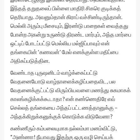
இந்தத் தறுதலைப் பிள்ளை மாதிரி சிகரெ குடிக்கத்
தெரியாது. அவனும்தான் கிராப் வச்சிண்டிருந்தான்.
மெல்லி அரும்பு மீசையும், இரண்டு பாறைகள் வைத்தது
போன்ற அகன்று உருண்டு திரண்ட மார்பும், அந்த மார்பை
ஒட்டிப் போடப்பட்டு மெல்லிய மல்ஜிப்பாவும் என்
தங்கையின் ‘கணவன்’ மேல் எனக்குள்ள மதிப்பை
அதிகப்படுத்தின.
வேண்டாத புருஷனிடம் வாழ்க்கைப்பட்டு
வேதனையோடு வாழ்நாளைக்கழிப்பதைவிட, பல
வேதனைக்குட்பட்டு விரும்பியவளை மணந்து சுகமாகக்
காலங்கழிக்கக்கூடாதா? என் கண்ணெதிரே எவ்
செல்லத் தங்கையை அந்தப் பட்டணத்தானுக்கு –
அந்தக்கிறுக்கனுக்குக் கொடுக்க விடுவேனா?
கண்ணீரும் கம்பலையுமாக நல்லம்மா மனம்விட்டு,
“அண்ணா! நீயாவது இதற்கு ஒரு வழி செய்யக்