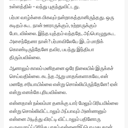
உள்ளத்தில் – வந்து புகுந்துவிட்டது.
பர்மா வாழ்க்கை மிகவும் நன்றாகத்தானிருந்தது. ஒரு
கடிதம் கூட நான் ஊராருக்கும், உற்றாருக்கும்
போடவில்லை. இந்த யுத்தம் வந்ததே, அப்பொழுதுகூட
அசைந்தேனா நான்? பர்மாவிலேயே இடம் மாறிக்
கொண்டிருந்தேனே தவிர, பயந்து இந்தியா
திரும்பவில்லை.
ஆனாலும் காலம் மனிதனை ஒரே நிலையில் இருக்கச்
செய்வதில்லை. கடந்த ஆறு மாதங்களாகவே, என்
மனதே சரியாயில்லை என்று சொல்லியிருந்தேனே! ஏன்
என்று எனக்கே புரியவில்லை.
என்னதான் நல்லம்மா தனக்கு யார் மேலும் பிரியமில்லை
என்று சொல்லிவிட்டாலும் அப்பாவும் அண்ணனும்
என்னை அடித்து விரட்டி விட்டாலும் பதினோரு
வருஷமாய்ப் பிரிந்த பாசம் என்னைஇப்பொழுது தான்