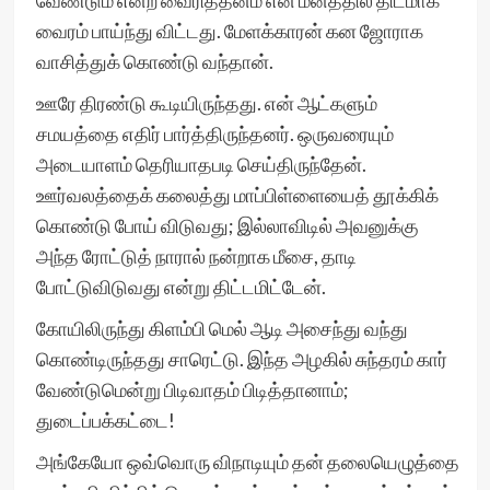
வேண்டும் என்ற வைரித்தனம் என் மனத்தில் திடமாக
வைரம் பாய்ந்து விட்டது. மேளக்காரன் கன ஜோராக
வாசித்துக் கொண்டு வந்தான்.
ஊரே திரண்டு கூடியிருந்தது. என் ஆட்களும்
சமயத்தை எதிர் பார்த்திருந்தனர். ஒருவரையும்
அடையாளம் தெரியாதபடி செய்திருந்தேன்.
ஊர்வலத்தைக் கலைத்து மாப்பிள்ளையைத் தூக்கிக்
கொண்டு போய் விடுவது; இல்லாவிடில் அவனுக்கு
அந்த ரோட்டுத் நாரால் நன்றாக மீசை, தாடி
போட்டுவிடுவது என்று திட்டமிட்டேன்.
கோயிலிருந்து கிளம்பி மெல் ஆடி அசைந்து வந்து
கொண்டிருந்தது சாரெட்டு. இந்த அழகில் சுந்தரம் கார்
வேண்டுமென்று பிடிவாதம் பிடித்தானாம்;
துடைப்பக்கட்டை!
அங்கேயோ ஒவ்வொரு விநாடியும் தன் தலையெழுத்தை