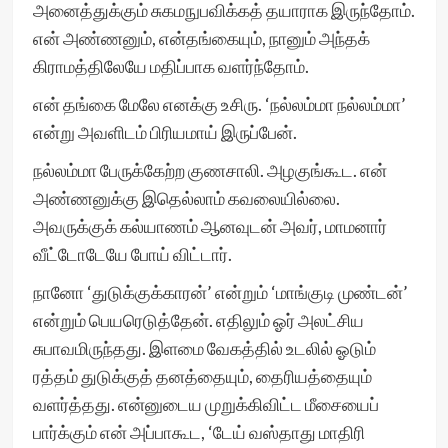
அனைத்துக்கும் சுகமநுபவிக்கத் தயாராக இருந்தோம்.
என் அண்ணனும், என்தங்கையும், நானும் அந்தக்
கிராமத்திலேயே மதிப்பாக வளர்ந்தோம்.
என் தங்கை மேலே எனக்கு உசிரு. ‘நல்லம்மா நல்லம்மா’
என்று அவளிடம் பிரியமாய் இருப்பேன்.
நல்லம்மா பேருக்கேற்ற குணசாலி. அழகுங்கூட. என்
அண்ணனுக்கு இதெல்லாம் கவலையில்லை.
அவருக்குக் கல்யாணம் ஆனவுடன் அவர், மாமனார்
வீட்டோடேயே போய் விட்டார்.
நானோ ‘துடுக்குக்காரன்’ என்றும் ‘மாங்குடி முண்டன்’
என்றும் பெயரெடுத்தேன். எதிலும் ஓர் அலட்சிய
சுபாவமிருந்தது. இளமை வேகத்தில் உடலில் ஓடும்
ரத்தம் துடுக்குத் தனத்தையும், தைரியத்தையும்
வளர்த்தது. என்னுடைய முறுக்கிவிட்ட மீசையைப்
பார்க்கும் என் அப்பாகூட, ‘டேய் வஸ்தாது மாதிரி