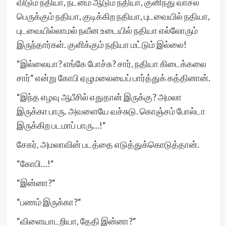
விடும் நதியா, நடனம் ஆடும் நதியா, குனிந்து வாசல்
பெருக்கும் நதியா, குடிக்கிற நதியா, புடவையில் நதியா,
புடவையில்லாமல் நவீன உடையில் நதியா எல்லோரும்
இருந்தார்கள். குளிக்கும் நதியா மட்டும் இல்லை!
“இல்லையா? எங்கே போச்சு? சார், நதியா கிடைக்கலை
சார்“ என்று கோபி ஏழுமலையைப் பார்த்துக் கத்தினான்.
“இந்த எழவு ஆபீசில் எதுதான் இருக்கு? அமலா
இருக்கா பாரு. அவளையே வச்சுடு. கொஞ்சம் போல்டா
இருக்கிற படமாப் பாரு…!“
சேகர், அமலாவின் படத்தை எடுத்துக்கொடுத்தான்.
“கோபி…!“
“இன்னா?“
“பணம் இருக்கா?“
“விளையாடறியா, தேதி இன்னா?“