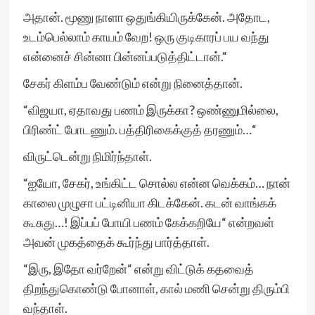
அதான். மூணு நாளா ஒதுங்கியிருக்கேன். அதோட,
உடம்பெல்லாம் காயம் வேற! ஒரு குடிகாரப் பய வந்து
என்னைச் சின்னா பின்னப்படுத்திட்டான்.“
சேகர் கிளம்ப வேண்டும் என்று நினைத்தான்.
“விஜயா, ஏதாவது பணம் இருக்கா? ஒண்ணுமில்லை,
பிரிண்ட் போடணும். பத்திரிகைக்குத் தரணும்…“
விருட்டென்று நிமிர்ந்தாள்.
“ஐயோ, சேகர், உங்கிட்ட சொல்ல என்ன வெக்கம்… நான்
காலை முழுசா பட்டினியா கிடக்கேன். கடன் வாங்கக்
கூசுது…! இப்பப் போயி பணம் கேக்கறியே“ என்றவள்
அவன் முகத்தைக் கூர்ந்து பார்த்தாள்.
“இரு, இதோ வர்றேன்“ என்று விட்டுக் கதவைத்
திறந்துகொண்டு போனாள், கால் மணி சென்று திரும்பி
வந்தாள்.