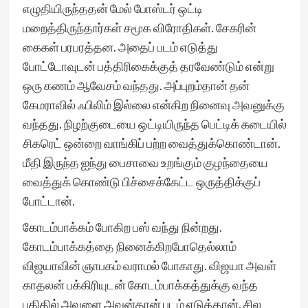
எழுதியிருந்ததன் மேல் போஸ்டர் ஒட்டி
மறைத்திருந்தார்கள் சமூக விரோதிகள். சேகரின்
கைகள் பரபரத்தன. அதைப் படம் எடுத்து
போட்டோவுடன் பத்திரிகைக்குத் தரவேண்டும் என்று
ஒரு கணம் ஆவேசம் வந்தது. அப்புறம்தான் தன்
கேமராவில் ஃபிலிம் இல்லை என்கிற நினைவு அவனுக்கு
வந்தது. நிழற்குடையை ஒட்டியிருந்த பெட்டிக் கடையில்
சிகரெட் ஒன்றை வாங்கிப் பற்ற வைத்துக்கொண்டான்.
மீதி இருந்த ஐந்து பைசாவை உறங்கும் குழந்தையை
வைத்துக் கொண்டு பிச்சைக்கேட்ட ஒருத்திக்குப்
போட்டான்.
கோடம்பாக்கம் போகிற பஸ் வந்து நின்றது.
கோடம்பாக்கத்தை நினைக்கிறபோதெல்லாம்
விஜயாவின் ஞாபகம் வராமல் போகாது. விஜயா அவள்
காதலன் பக்கிரியுடன் கோடம்பாக்கத்துக்கு வந்த
புதிதில் அவளை அவன்தான் படம் எடுத்தான். சில