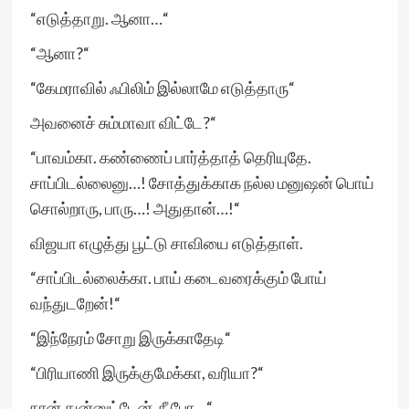
“எடுத்தாறு. ஆனா…“
“ஆனா?“
“கேமராவில் ஃபிலிம் இல்லாமே எடுத்தாரு“
அவனைச் சும்மாவா விட்டே?“
“பாவம்கா. கண்ணைப் பார்த்தாத் தெரியுதே.
சாப்பிடல்லைனு…! சோத்துக்காக நல்ல மனுஷன் பொய்
சொல்றாரு, பாரு…! அதுதான்…!“
விஜயா எழுத்து பூட்டு சாவியை எடுத்தாள்.
“சாப்பிடல்லைக்கா. பாய் கடைவரைக்கும் போய்
வந்துடறேன்!“
“இந்நேரம் சோறு இருக்காதேடி“
“பிரியாணி இருக்குமேக்கா, வரியா?“
நான் துன்னுட்டேன். நீ போ…“