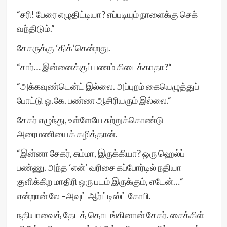
“சரி! பேரை எழுதிட்டியா? எப்படியும் நாளைக்கு செக்
வந்திடும்.“
சேகருக்கு ‘திக்‘கென்றது.
“சார்… இன்னைக்குப் பணம் கிடைக்காதா?“
“அக்கவுண்டென்ட் இல்லை. அப்புறம் கையெழுத்துப்
போட்டு ஓ.கே. பண்ண ஆசிரியரும் இல்லை.“
சேகர் எழுந்து, உள்ளேயே சுற்றுக்கொண்டு
அரைமணியைக் கழித்தான்.
“இன்னா சேகர், சும்மா, இருக்கியா? ஒரு ஹெல்ப்
பண்ணு. அந்த ‘என்‘ வரிசை கப்போர்டில் நதியா
குளிக்கிற மாதிரி ஒரு படம் இருக்கும், எடேன்…“
என்றான் லே –அவுட் ஆர்ட்டிஸ்ட் கோபி.
நதியாவைத் தேடத் தொடங்கினான் சேகர். சைக்கிள்