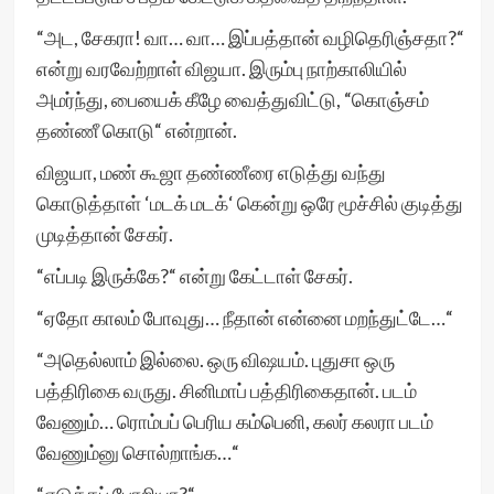
“அட, சேகரா! வா… வா… இப்பத்தான் வழிதெரிஞ்சதா?“
என்று வரவேற்றாள் விஜயா. இரும்பு நாற்காலியில்
அமர்ந்து, பையைக் கீழே வைத்துவிட்டு, “கொஞ்சம்
தண்ணீ கொடு“ என்றான்.
விஜயா, மண் கூஜா தண்ணீரை எடுத்து வந்து
கொடுத்தாள் ‘மடக் மடக்‘ கென்று ஒரே மூச்சில் குடித்து
முடித்தான் சேகர்.
“எப்படி இருக்கே?“ என்று கேட்டாள் சேகர்.
“ஏதோ காலம் போவுது… நீதான் என்னை மறந்துட்டே…“
“அதெல்லாம் இல்லை. ஒரு விஷயம். புதுசா ஒரு
பத்திரிகை வருது. சினிமாப் பத்திரிகைதான். படம்
வேணும்… ரொம்பப் பெரிய கம்பெனி, கலர் கலரா படம்
வேணும்னு சொல்றாங்க…“