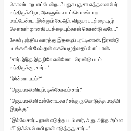
கொண்டாற மாட்டேன்ற…? புதுசு புதுசா எத்தனை பேர்
வந்திருக்கிறா, அவளுங்க படம் கொண்டாற
மாட்டேன்ற… இன்னும் கே.ஆர். விஜயா படத்தையுமு்
சௌகார் ஜானகி படத்தையும்தான் கொண்டு வரே…“
சேகர் முந்திய வாரத்து இதழைப் புரட்டினான். இரண்டு
படங்களின் மேல் தன் கையெழுத்தைப் போட்டான்.
“சார். இந்த இதழிலே என்னோட ரெண்டு படம்
வந்திருக்கு, சார்…“
“இன்னா படம்?“
“ஜெயமாலினியும், டிஸ்கோவும் சார்.“
“ஜெயமாலினி உன்னோடதா? சந்துரு கொடுத்த மாதிரி
இருக்கு.“
“இல்லே சார்… நான் எடுத்த படம் சார், அது. அந்த அம்மா
வீட்டுக்கே போயி நான் எடுத்தது சார்…“