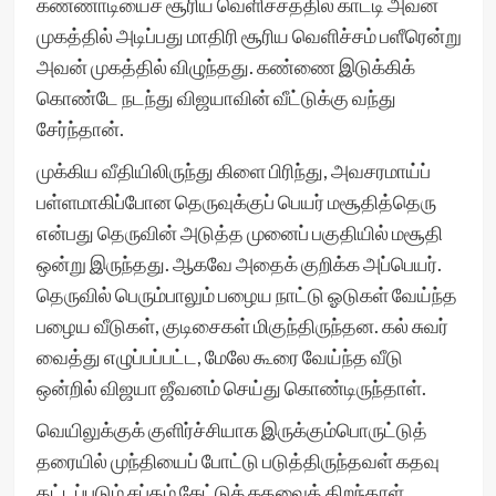
கண்ணாடியைச் சூரிய வெளிச்சத்தில் காட்டி அவன்
முகத்தில் அடிப்பது மாதிரி சூரிய வெளிச்சம் பளீரென்று
அவன் முகத்தில் விழுந்தது. கண்ணை இடுக்கிக்
கொண்டே நடந்து விஜயாவின் வீட்டுக்கு வந்து
சேர்ந்தான்.
முக்கிய வீதியிலிருந்து கிளை பிரிந்து, அவசரமாய்ப்
பள்ளமாகிப்போன தெருவுக்குப் பெயர் மசூதித்தெரு
என்பது தெருவின் அடுத்த முனைப் பகுதியில் மசூதி
ஒன்று இருந்தது. ஆகவே அதைக் குறிக்க அப்பெயர்.
தெருவில் பெரும்பாலும் பழைய நாட்டு ஓடுகள் வேய்ந்த
பழைய வீடுகள், குடிசைகள் மிகுந்திருந்தன. கல் சுவர்
வைத்து எழுப்பப்பட்ட, மேலே கூரை வேய்ந்த வீடு
ஒன்றில் விஜயா ஜீவனம் செய்து கொண்டிருந்தாள்.
வெயிலுக்குக் குளிர்ச்சியாக இருக்கும்பொருட்டுத்
தரையில் முந்தியைப் போட்டு படுத்திருந்தவள் கதவு
தட்டப்படும் சப்தம் கேட்டுக் கதவைத் திறந்தாள்.