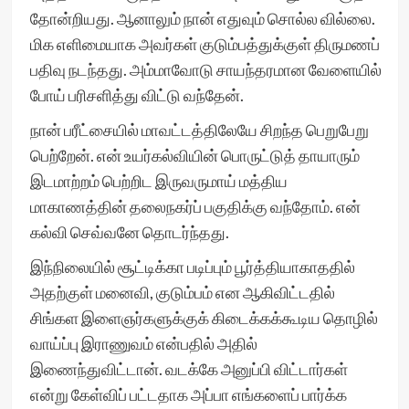
தோன்றியது. ஆனாலும் நான் எதுவும் சொல்ல வில்லை.
மிக எளிமையாக அவர்கள் குடும்பத்துக்குள் திருமணப்
பதிவு நடந்தது. அம்மாவோடு சாயந்தரமான வேளையில்
போய் பரிசளித்து விட்டு வந்தேன்.
நான் பரீட்சையில் மாவட்டத்திலேயே சிறந்த பெறுபேறு
பெற்றேன். என் உயர்கல்வியின் பொருட்டுத் தாயாரும்
இடமாற்றம் பெற்றிட இருவருமாய் மத்திய
மாகாணத்தின் தலைநகர்ப் பகுதிக்கு வந்தோம். என்
கல்வி செவ்வனே தொடர்ந்தது.
இந்நிலையில் சூட்டிக்கா படிப்பும் பூர்த்தியாகாததில்
அதற்குள் மனைவி, குடும்பம் என ஆகிவிட்டதில்
சிங்கள இளைஞர்களுக்குக் கிடைக்கக்கூடிய தொழில்
வாய்ப்பு இராணுவம் என்பதில் அதில்
இணைந்துவிட்டான். வடக்கே அனுப்பி விட்டார்கள்
என்று கேள்விப் பட்டதாக அப்பா எங்களைப் பார்க்க