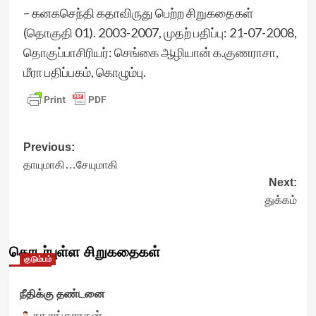
– கனகசெந்தி கதாவிருது பெற்ற சிறுகதைகள்
(தொகுதி 01). 2003-2007, முதற் பதிப்பு: 21-07-2008,
தொகுப்பாசிரியர்: செங்கை ஆழியான் க.குணராசா,
மீரா பதிப்பகம், கொழும்பு.
Post
Previous:
தாயுமாகி…சேயுமாகி
navigation
Next:
துக்கம்
தொடர்புள்ள சிறுகதைகள்
குடும்பம்
நீதிக்கு தண்டனை
நா.ரங்கராசன்