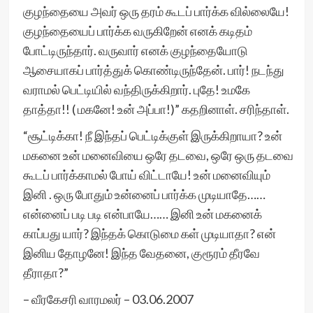
குழந்தையை அவர் ஒரு தரம் கூடப் பார்க்க வில்லையே!
குழந்தையைப் பார்க்க வருகிறேன் எனக் கடிதம்
போட்டிருந்தார். வருவார் எனக் குழந்தையோடு
ஆசையாகப் பார்த்துக் கொண்டிருந்தேன். பார்! நடந்து
வராமல் பெட்டியில் வந்திருக்கிறார். புதே! உமகே
தாத்தா!! ( மகனே! உன் அப்பா!)” கதறினாள். சரிந்தாள்.
“சூட்டிக்கா! நீ இந்தப் பெட்டிக்குள் இருக்கிறாயா? உன்
மகனை உன் மனைவியை ஒரே தடவை, ஒரே ஒரு தடவை
கூடப் பார்க்காமல் போய் விட்டாயே! உன் மனைவியும்
இனி . ஒரு போதும் உன்னைப் பார்க்க முடியாதே……
என்னைப் படி படி என்பாயே…… இனி உன் மகனைக்
காப்பது யார்? இந்தக் கொடுமை கள் முடியாதா? என்
இனிய தோழனே! இந்த வேதனை, குரூரம் தீரவே
தீராதா?”
– வீரகேசரி வாரமலர் – 03.06.2007