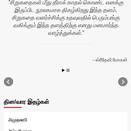
சிறுகதைகள் மீது தீராக் காதல் கொண்ட எனக்கு
இருப்பிட நூலகமாக திகழ்கிறது இந்த தளம்.
சிறுகதை வளர்ச்சிக்கு உதவுவதில் பெரும்பங்கு
வகிக்கும் இந்த தளத்திற்கு எனது மனமார்ந்த
வாழ்த்துக்கள்.
ஸ்ரீதேவி மோகன்
தின/வார இதழ்கள்
அமுதசுரபி
அம்புலிமாமா