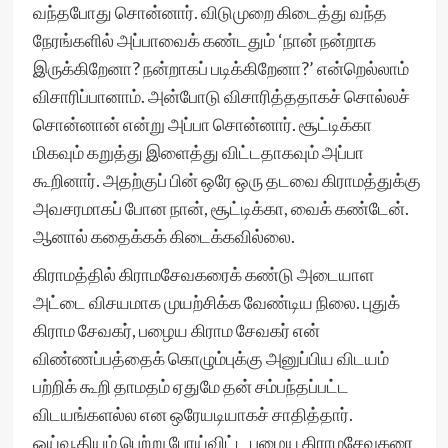
வந்தபோது சொன்னார். விடுமுறை கிடைத்து வந்த
நேரங்களில் அப்பாவைக் கண்டதும் ‘நான் நன்றாக
இருக்கிறேனா? நன்றாகப் படிக்கிறேனா?’ என்றெல்லாம்
விசாரிப்பானாம். அன்போடு விசாரித்ததாகச் சொல்லச்
சொன்னான் என்று அப்பா சொன்னார். சூட்டிக்கா
மிகவும் கறுத்து இளைத்து விட்டதாகவும் அப்பா
கூறினார். அதற்குப் பின் ஒரே ஒரு தடவை கிராமத்துக்கு
அவசரமாகப் போன நான், சூட்டிக்கா, வைக் கண்டேன்.
ஆனால் கதைக்கக் கிடைக்கவில்லை.
கிராமத்தில் கிராமசேவகரைக் கண்டு அடையாள
அட்டை விசயமாக முயற்சிக்க வேண்டிய நிலை. புதுக்
கிராம சேவகர், பழைய கிராம சேவகர் என்
விண்ணப்பத்தைக் கொழும்புக்கு அனுப்பிய விடயம்
பற்றிக் கூறி தாமதம் ஏதுமே தன் சம்பந்தப்பட்ட
விடயங்களல்ல என ஒரேயடியாகச் சாதித்தார்.
ஓய்வூதியம் பெற்று போய்விட்ட பழைய கிராமசேவகரை