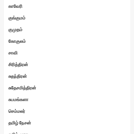
காவேரி
குங்குமம்
குமுதம்
கோகுலம்
சாவி
சிரித்திரன்
சுதந்திரன்
சுதேசமித்திரன்
சுபமங்களா
செம்மலர்
தமிழ் நேசன்