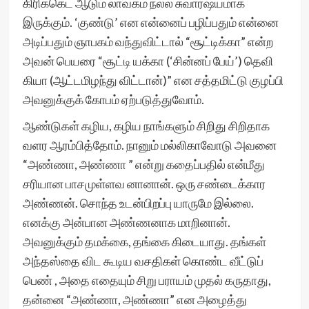
கிரிக்கெட் ஆடும் லாவகம் நல்ல சுவாரஷயமாக
இருக்கும். ‘குண்டு’ என என்னைப் பழிப்பதும் என்னை
அடிப்பதும் ஞாபகம் வந்துவிட்டால் “சூட்டிக்கா” என்ற
அவன் பெயரை “சூட்டி யக்கா (‘சின்னப் பேய்’) தெவி
கியா (ஆட்டமிழந்து விட்டான்)” என சத்தமிட்டு குழப்பி
அவனுக்குக் கோபம் ஏற்படுத்துவோம்.
ஆண்டுகள் கழிய, கழிய நாங்களும் சிறிது சிறிதாக
வளர ஆரம்பித்தோம். நானும் மல்லிகாவோடு அவனை
“அண்ணா, அண்ணா ” என்று கதைப்பதில் என்மீது
சரியான பாசமுள்ளவ னானான். ஒரு சண்டைக்கார
அண்ணன். சொந்த உடன்பிறப்பு யாருமே இல்லை.
எனக்கு அன்பான அண்ணனாக மாறினான்.
அவனுக்கும் தமக்கை, தங்கை கிடையாது. தங்கள்
அந்தஸ்தை விட கூடிய வசதிகள் கொண்ட வீட்டுப்
பெண் , அதை எதையும் சிறு பராயம் முதல் கருதாது,
தன்னை “அண்ணா, அண்ணா” என அழைத்து