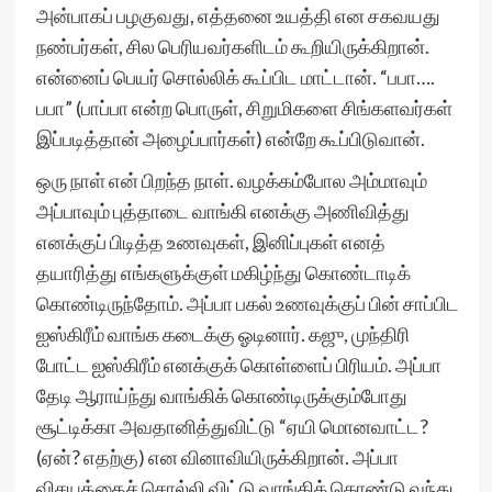
அன்பாகப் பழகுவது, எத்தனை உயத்தி என சகவயது
நண்பர்கள், சில பெரியவர்களிடம் கூறியிருக்கிறான்.
என்னைப் பெயர் சொல்லிக் கூப்பிட மாட்டான். “பபா….
பபா” (பாப்பா என்ற பொருள், சிறுமிகளை சிங்களவர்கள்
இப்படித்தான் அழைப்பார்கள்) என்றே கூப்பிடுவான்.
ஒரு நாள் என் பிறந்த நாள். வழக்கம்போல அம்மாவும்
அப்பாவும் புத்தாடை வாங்கி எனக்கு அணிவித்து
எனக்குப் பிடித்த உணவுகள், இனிப்புகள் எனத்
தயாரித்து எங்களுக்குள் மகிழ்ந்து கொண்டாடிக்
கொண்டிருந்தோம். அப்பா பகல் உணவுக்குப் பின் சாப்பிட
ஐஸ்கிரீம் வாங்க கடைக்கு ஓடினார். கஜு, முந்திரி
போட்ட ஐஸ்கிரீம் எனக்குக் கொள்ளைப் பிரியம். அப்பா
தேடி ஆராய்ந்து வாங்கிக் கொண்டிருக்கும்போது
சூட்டிக்கா அவதானித்துவிட்டு “ஏயி மொனவாட்ட?
(ஏன்? எதற்கு) என வினாவியிருக்கிறான். அப்பா
விசயத்தைச் சொல்லி விட்டு வாங்கிக் கொண்டு வந்து