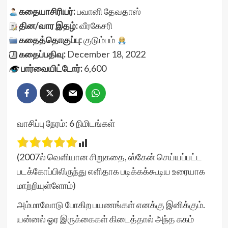
கதையாசிரியர்:
பவானி தேவதாஸ்
தின/வார இதழ்:
வீரகேசரி
கதைத்தொகுப்பு:
குடும்பம்
கதைப்பதிவு:
December 18, 2022
பார்வையிட்டோர்:
6,600
வாசிப்பு நேரம்:
6
நிமிடங்கள்
(2007ல் வெளியான சிறுகதை, ஸ்கேன் செய்யப்பட்ட
படக்கோப்பிலிருந்து எளிதாக படிக்கக்கூடிய உரையாக
மாற்றியுள்ளோம்)
அம்மாவோடு போகிற பயணங்கள் எனக்கு இனிக்கும்.
யன்னல் ஓர இருக்கைகள் கிடைத்தால் அந்த சுகம்