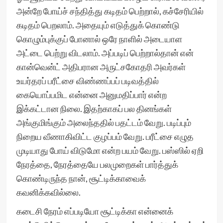
அன்றே போய்ச் சந்தித்து கடிதம் பெற்றால், கச்சேரியில்
கடிதம் பெறலாம். அதையும் எடுத்துக் கொண்டு
கொழும்புக்குப் போனால் ஒரே நாளில் அடையாள
அட்டை பெற்று விடலாம். அப்படிப் பெற்றால்தான் என்
கான்வென்ட் அதிபரான அருட்சகோதரி அவர்கள்
உயர்தரப் பரீட்சை விண்ணப்பப் படிவத்தில்
கையொப்பமிட என்னை அனுமதிப்பார் என்ற
இக்கட்டான நிலை. இதற்காகப் பல தினங்கள்
அங்குமிங்கும் அலைந்ததில் பதட்டம் வேறு. படிப்பும்
நிறைய வீணாகிவிட்ட குழப்பம் வேறு. பரீட்சை எழுத
முடியாது போய் விடுமோ என்ற பயம் வேறு. பஸ்ஸில் ஏறி
நேரத்தை, நேரத்தையே பலமுறைகள் பார்த்துக்
கொண்டிருந்த நான், சூட்டிக்காவைக்
கவனிக்கவில்லை.
கடைசி நேரம் எப்படியோ சூட்டிக்கா என்னைக்