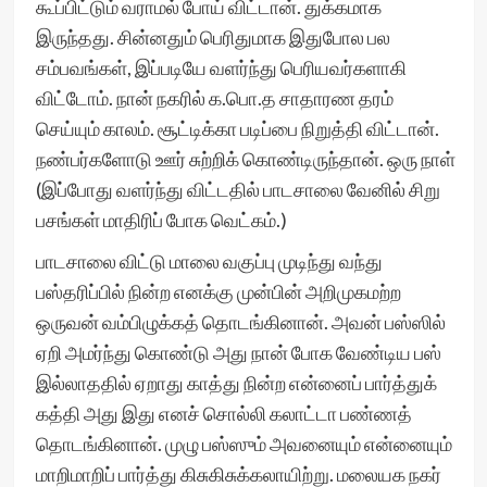
கூப்பிட்டும் வராமல் போய் விட்டான். துக்கமாக
இருந்தது. சின்னதும் பெரிதுமாக இதுபோல பல
சம்பவங்கள், இப்படியே வளர்ந்து பெரியவர்களாகி
விட்டோம். நான் நகரில் க.பொ.த சாதாரண தரம்
செய்யும் காலம். சூட்டிக்கா படிப்பை நிறுத்தி விட்டான்.
நண்பர்களோடு ஊர் சுற்றிக் கொண்டிருந்தான். ஒரு நாள்
(இப்போது வளர்ந்து விட்டதில் பாடசாலை வேனில் சிறு
பசங்கள் மாதிரிப் போக வெட்கம்.)
பாடசாலை விட்டு மாலை வகுப்பு முடிந்து வந்து
பஸ்தரிப்பில் நின்ற எனக்கு முன்பின் அறிமுகமற்ற
ஒருவன் வம்பிழுக்கத் தொடங்கினான். அவன் பஸ்ஸில்
ஏறி அமர்ந்து கொண்டு அது நான் போக வேண்டிய பஸ்
இல்லாததில் ஏறாது காத்து நின்ற என்னைப் பார்த்துக்
கத்தி அது இது எனச் சொல்லி கலாட்டா பண்ணத்
தொடங்கினான். முழு பஸ்ஸும் அவனையும் என்னையும்
மாறிமாறிப் பார்த்து கிசுகிசுக்கலாயிற்று. மலையக நகர்