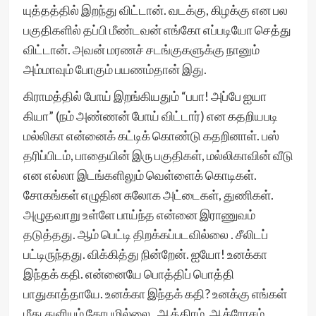
யுத்தத்தில் இறந்து விட்டான். வடக்கு, கிழக்கு என பல
பகுதிகளில் தப்பி மீண்டவன் எங்கோ எப்படியோ செத்து
விட்டான். அவன் மரணச் சடங்குகளுக்கு நானும்
அம்மாவும் போகும் பயணம்தான் இது.
கிராமத்தில் போய் இறங்கியதும் “பபா! அப்பே ஐயா
கியா” (நம் அண்ணன் போய் விட்டார்) என கதறியபடி
மல்லிகா என்னைக் கட்டிக் கொண்டு கதறினாள். பஸ்
தரிப்பிடம், பாதையின் இரு பகுதிகள், மல்லிகாவின் வீடு
என எல்லா இடங்களிலும் வெள்ளைக் கொடிகள்.
சோகங்கள் எழுதின சுலோக அட்டைகள், துணிகள்.
அழுதவாறு உள்ளே பாய்ந்த என்னை இராணுவம்
தடுத்தது. ஆம் பெட்டி திறக்கப்படவில்லை . சீலிடப்
பட்டிருந்தது. விக்கித்து நின்றேன். ஐயோ! உனக்கா
இந்தக் கதி. என்னையே பொத்திப் பொத்தி
பாதுகாத்தாயே. உனக்கா இந்தக் கதி? உனக்கு எங்கள்
மீது துளியும் கோபமில்லை . ஆத்திரம், ஆக்ரோசம்