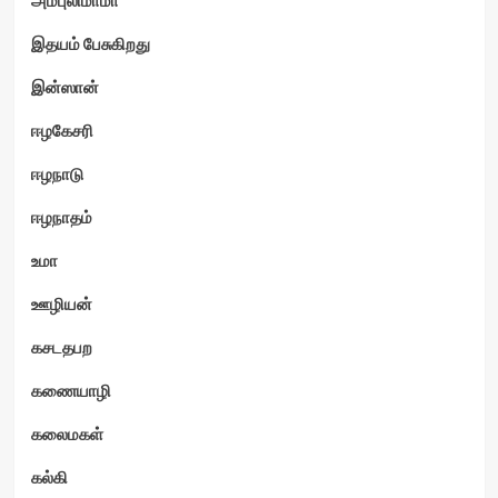
இதயம் பேசுகிறது
ம்
இன்ஸான்
ஈழகேசரி
ஈழநாடு
ஈழநாதம்
உமா
ஊழியன்
கசடதபற
கணையாழி
கலைமகள்
கல்கி