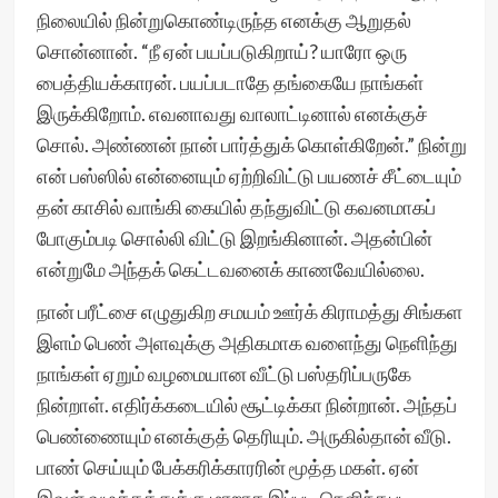
நிலையில் நின்றுகொண்டிருந்த எனக்கு ஆறுதல்
சொன்னான். “நீ ஏன் பயப்படுகிறாய்? யாரோ ஒரு
பைத்தியக்காரன். பயப்படாதே தங்கையே நாங்கள்
இருக்கிறோம். எவனாவது வாலாட்டினால் எனக்குச்
சொல். அண்ணன் நான் பார்த்துக் கொள்கிறேன்.” நின்று
என் பஸ்ஸில் என்னையும் ஏற்றிவிட்டு பயணச் சீட்டையும்
தன் காசில் வாங்கி கையில் தந்துவிட்டு கவனமாகப்
போகும்படி சொல்லி விட்டு இறங்கினான். அதன்பின்
என்றுமே அந்தக் கெட்டவனைக் காணவேயில்லை.
நான் பரீட்சை எழுதுகிற சமயம் ஊர்க் கிராமத்து சிங்கள
இளம் பெண் அளவுக்கு அதிகமாக வளைந்து நெளிந்து
நாங்கள் ஏறும் வழமையான வீட்டு பஸ்தரிப்பருகே
நின்றாள். எதிர்க்கடையில் சூட்டிக்கா நின்றான். அந்தப்
பெண்ணையும் எனக்குத் தெரியும். அருகில்தான் வீடு.
பாண் செய்யும் பேக்கரிக்காரரின் மூத்த மகள். ஏன்