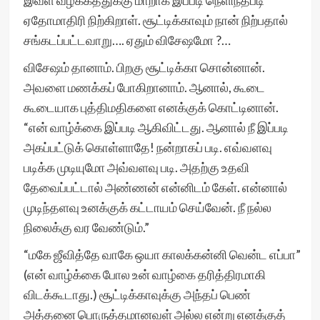
இவள் வழக்கத்துக்கு மாறாக இப்படி நெளிந்தபடி
ஏதோமாதிரி நிற்கிறாள். சூட்டிக்காவும் நான் நிற்பதால்
சங்கடப்பட்டவாறு…. ஏதும் விசேஷமோ ?…
விசேஷம் தானாம். பிறகு சூட்டிக்கா சொன்னான்.
அவளை மணக்கப் போகிறானாம். ஆனால், கூடை
கூடையாக புத்திமதிகளை எனக்குக் கொட்டினான்.
“என் வாழ்க்கை இப்படி ஆகிவிட்டது. ஆனால் நீ இப்படி
அகப்பட்டுக் கொள்ளாதே! நன்றாகப் படி. எவ்வளவு
படிக்க முடியுமோ அவ்வளவு படி. அதற்கு உதவி
தேவைப்பட்டால் அண்ணன் என்னிடம் கேள். என்னால்
முடிந்தளவு உனக்குக் கட்டாயம் செய்வேன். நீ நல்ல
நிலைக்கு வர வேண்டும்.”
“மகே ஜீவித்தே வாகே ஒயா காலக்கன்னி வென்ட எப்பா”
(என் வாழ்க்கை போல உன் வாழ்கை தரித்திரமாகி
விடக்கூடாது.) சூட்டிக்காவுக்கு அந்தப் பெண்
அத்தனை பொருத்தமானவள் அல்ல என்று எனக்குத்