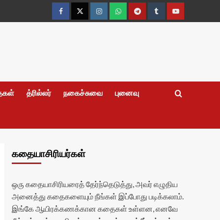
Facebook
Twitter
Instagram
Whatsapp
Telegram
Tumblr
YouTube
தைகள்
த்ரில்லர்
நகைச்சுவை
புனைவு
கதையாசிரியர்கள்
ஒரு கதையாசிரியரைத் தேர்ந்தெடுத்து, அவர் எழுதிய
அனைத்து கதைகளையும் நீங்கள் இப்போது படிக்கலாம்.
இங்கே ஆயிரக்கணக்கான கதைகள் உள்ளன, எனவே