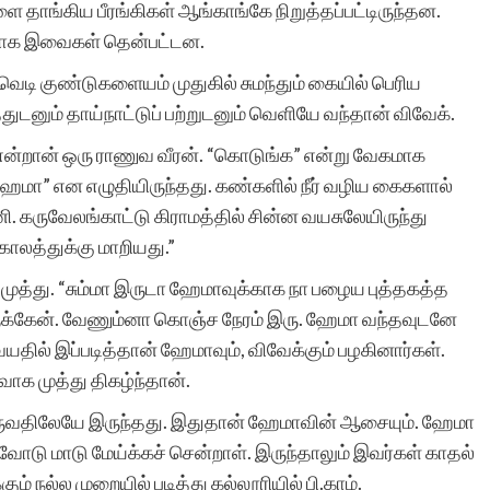
தாங்கிய பீரங்கிகள் ஆங்காங்கே நிறுத்தப்பட்டிருந்தன.
றியாக இவைகள் தென்பட்டன.
ெடி குண்டுகளையம் முதுகில் சுமந்தும் கையில் பெரிய
ுடனும் தாய்நாட்டுப் பற்றுடனும் வெளியே வந்தான் விவேக்.
ு என்றான் ஒரு ராணுவ வீரன். “கொடுங்க” என்று வேகமாக
“ஹேமா” என எழுதியிருந்தது. கண்களில் நீர் வழிய கைகளால்
 கருவேலங்காட்டு கிராமத்தில் சின்ன வயசுலேயிருந்து
காலத்துக்கு மாறியது.”
முத்து. “சும்மா இருடா ஹேமாவுக்காக நா பழைய புத்தகத்த
கிருக்கேன். வேணும்னா கொஞ்ச நேரம் இரு. ஹேமா வந்தவுடனே
வயதில் இப்படித்தான் ஹேமாவும், விவேக்கும் பழகினார்கள்.
ாக முத்து திகழ்ந்தான்.
ேருவதிலேயே இருந்தது. இதுதான் ஹேமாவின் ஆசையும். ஹேமா
வோடு மாடு மேய்க்கச் சென்றாள். இருந்தாலும் இவர்கள் காதல்
் நல்ல முறையில் படித்து கல்லூரியில் பி.காம்.