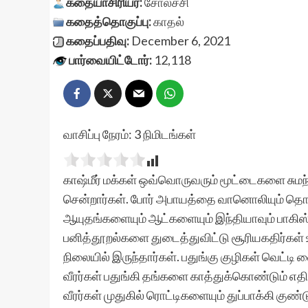
கதையாசிரியர்:
சோலச்சி
கதைத்தொகுப்பு:
காதல்
கதைப்பதிவு:
December 6, 2021
பார்வையிட்டோர்:
12,118
வாசிப்பு நேரம்:
3
நிமிடங்கள்
காஷ்மீர் மக்கள் ஒவ்வொருவரும் மூட்டைகளை சுமந்
சென்றார்கள். போர் அபாயத்தை வானொலியும் தொல
ஆயுதங்களையும் ஆட்களையும் இந்தியாவும் பாகிஸ்
பனித்தூறல்களை துடைத்துவிட்டு சூரியகதிர்கள்
நிலையில் இருந்தார்கள். பதுங்கு குழிகள் வெட்டி 
வீரர்கள் பதுங்கி தங்களை காத்துக்கொண்டும் எ
வீரர்கள் முதுகில் ரொட்டிகளையும் துப்பாக்கி க