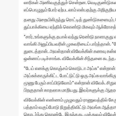
லாரிகள் அணிவகுத்துச் சென்றன. வெடிகுண்டுகளை 
எப்பொழுதும் போர் ஏற்படலாம் என்பதற்கு அறிகு
தனது அறையிலிருந்து ரொட்டித் துண்டுகளையும், வ
துப்பாக்கியை ஏந்திக் கொண்டு மிகவும் ஆக்ரோசத்த
“சார், உங்களுக்கு தபால் வந்து ரெண்டு நாளாகுத
வாங்கி அனுப்பியவரின் முகவரியைப் பார்த்தான். 
துடைத்தான். அவள்தான் விவேக்கின் கணவு கன்னி.
ஒன்னாப் படிச்சாங்க. விவேக்கின் சிந்தனை கடந்த 
“டேய் எனக்கு கொஞ்சம் கொடுடா அய்சு” என்றான் 
அய்சுக்காருக்கிட்ட போட்டுட்டு ஒரு அய்சு வாங்
மூணு பேரும் சாப்பிடுவோம்” என்றான் விவேக். சிறு
பிறகுதான் காதலாக மாறியது. இவர்களுக்கு ஆதரவ
விவேக்கின் எண்ணம் முழுவதும் ராணுவத்தில் ச
பத்தாம் வகுப்போடு நிறுத்திவிட்டு அவங்க ஆத்தா
தொடர்ந்து கொண்டே இருந்தது. முத்துவும் விவேக்கும