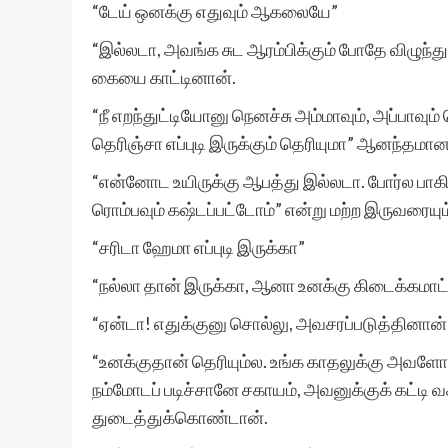
“டேய் ஒனக்கு எதுவும் ஆகலையே”
“இல்லடா, அவங்க சுட ஆரம்பிக்கும் போதே விழுந்
கையை காட்டினான்.
“நீ எறந்துட்டியோனு நெனச்சு அம்மாவும், அப்பாவு
தெரிஞ்சா எப்புடி இருக்கும் தெரியுமா” ஆனந்தமான
“என்னோட உயிருக்கு ஆபத்து இல்லடா. போர்ல பாகிஸ
ரொம்பவும் கஷ்டப்பட்டோம்” என்று மற்ற இருவரையும
“சரிடா ஹேமா எப்புடி இருக்கா”
“நல்லா தான் இருக்கா, ஆனா உனக்கு கிடைக்கமாட
“ஏன்டா! எதுக்குனு சொல்லு, அவசரப்படுத்தினான் 
“உனக்குதான் தெரியும்ல. உங்க காதலுக்கு அவளோட அ
நம்மோடப் படிச்சானே சகாயம், அவனுக்குக் கட்டி 
துடைத்துக்கொண்டான்.