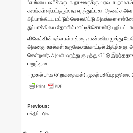
“என்னய மனிச்சுருடா. நா ஊருக்கு வரலடா. நா உ
கலங்கம் ஏற்பட்டிரும். நா எறந்துட்டதா நெனச்சு 
அப்பாக்கிட்ட மட்டும் சொல்லிட்டு அவங்கள என்ன
துப்பாக்கியை தோளில் மாட்டிக்கொண்டு புறப்பட்டா
விவேக்கின் நல்ல உள்ளத்தை எண்ணிய முத்து வேற
அவனது கால்கள் கருவேலாங்காட்டில் மிதித்தது
சென்றனர். அவள் மருந்து குடித்துவிட்டு இறந்தத
மறுத்தன.
– முதல் பரிசு (சிறுகதைகள்), முதற் பதிப்பு: ஜூலை
Post
Previous:
பக்திப் பரிசு
navigation