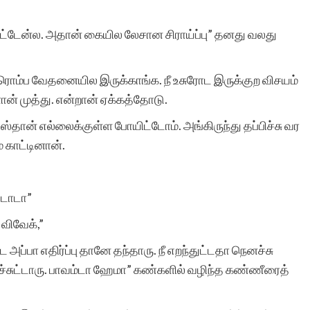
துட்டேன்ல. அதான் கையில லேசான சிராய்ப்பு” தனது வலது
ம் ரொம்ப வேதனையில இருக்காங்க. நீ உசுரோட இருக்குற விசயம்
ான் முத்து. என்றான் ஏக்கத்தோடு.
்தான் எல்லைக்குள்ள போயிட்டோம். அங்கிருந்து தப்பிச்சு வர
் காட்டினான்.
்டாடா”
விவேக்,”
ப்பா எதிர்ப்பு தானே தந்தாரு. நீ எறந்துட்டதா நெனச்சு
வச்சுட்டாரு. பாவம்டா ஹேமா” கண்களில் வழிந்த கண்ணீரைத்