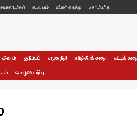
யாசிரியர்கள்
சுயவிபரம்
உங்கள் கருத்து
தொடர்பிற்கு
கிரைம்
குடும்பம்
சமூக நீதி
சரித்திரக் கதை
சுட்டிக் க
டகம்
மொழிபெயர்ப்பு
்