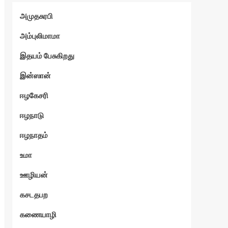
அமுதசுரபி
அம்புலிமாமா
இதயம் பேசுகிறது
இன்ஸான்
ஈழகேசரி
ஈழநாடு
ஈழநாதம்
உமா
ஊழியன்
கசடதபற
கணையாழி