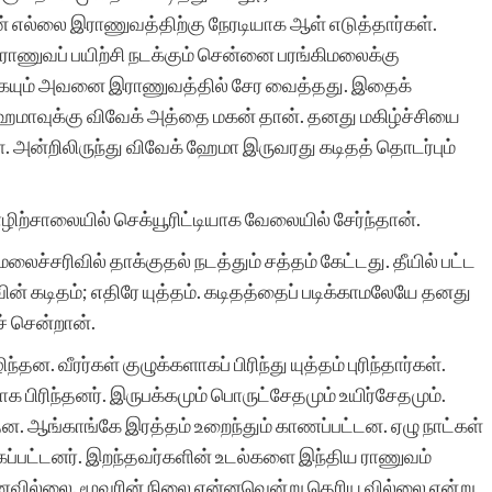
் எல்லை இராணுவத்திற்கு நேரடியாக ஆள் எடுத்தார்கள்.
ணுவப் பயிற்சி நடக்கும் சென்னை பரங்கிமலைக்கு
வணக்கம்..தங்களது
க்கையும் அவனை இராணுவத்தில் சேர வைத்தது. இதைக்
 ஹேமாவுக்கு விவேக் அத்தை மகன் தான். தனது மகிழ்ச்சியை
சிறுகதைகள் தளம்
அன்றிலிருந்து விவேக் ஹேமா இருவரது கடிதத் தொடர்பும்
பார்த்தேன். எனது இரண்டு
கதைகளும் கூட இருந்தது.
ழிற்சாலையில் செக்யூரிட்டியாக வேலையில் சேர்ந்தான்.
மிக்க மகிழ்ச்சி…நல்ல
லைச்சரிவில் தாக்குதல் நடத்தும் சத்தம் கேட்டது. தீயில் பட்ட
ன் கடிதம்; எதிரே யுத்தம். கடிதத்தைப் படிக்காமலேயே தனது
முயற்சி.. வாழ்த்துக்கள்..
் சென்றான்.
நன்றி.
. வீரர்கள் குழுக்களாகப் பிரிந்து யுத்தம் புரிந்தார்கள்.
ாக பிரிந்தனர். இருபக்கமும் பொருட்சேதமும் உயிர்சேதமும்.
ன. ஆங்காங்கே இரத்தம் உறைந்தும் காணப்பட்டன. ஏழு நாட்கள்
ிக்கப்பட்டனர். இறந்தவர்களின் உடல்களை இந்திய ராணுவம்
காணவில்லை. மூவரின் நிலை என்னவென்று தெரிய வில்லை என்று