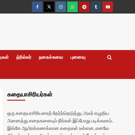
Facebook
Twitter
Instagram
Whatsapp
Telegram
Tumblr
YouTube
தைகள்
த்ரில்லர்
நகைச்சுவை
புனைவு
கதையாசிரியர்கள்
ஒரு கதையாசிரியரைத் தேர்ந்தெடுத்து, அவர் எழுதிய
அனைத்து கதைகளையும் நீங்கள் இப்போது படிக்கலாம்.
இங்கே ஆயிரக்கணக்கான கதைகள் உள்ளன, எனவே