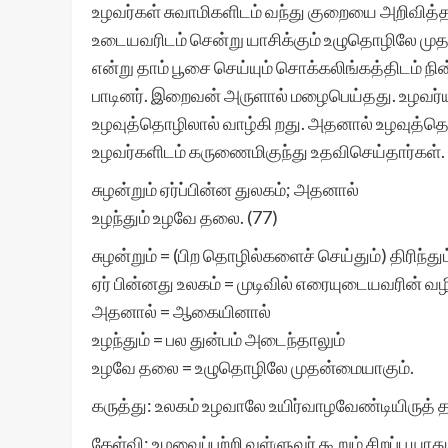
உழவர்கள் சுவாமிகளிடம் வந்து குறையை அறிவித்தன
உடையவரிடம் சென்று யாசிக்கும் உழுதொழிலே ம
என்று தாம் பூசை செய்யும் சொக்கலிங்கத்திடம் 
பாடினர். இறைவன் அருளால் மழைபெய்தது. உழவர்யா
உழவுத்தொழிலால் வாழ்கி றது. அதனால் உழவுத்தொ
உழவர்களிடம் கருணைமிகுந்து உதவிசெய்தார்கள்.
சுழன்றும் ஏர்ப்பின்ன துலகம்; அதனால்
உழந்தும் உழவே தலை. (77)
சுழன்றும் = (பிற தொழில்களைச் செய்தும்) திரிந்தும
ஏர் பின்னது உலகம் = முடிவில் எரையுடையவரின் வழ
அதனால் = ஆகையினால்
உழந்தும் = பல துன்பம் அடைந்தாலும்
உழவே தலை = உழுதொழிலே முதன்மையாகும்.
கருத்து: உலகம் உழவாலே உயிர்வாழவேண்டியிருத் 
கேள்வி: உழவைப்பற்றி வள்ளுவர் கூறும் சிறப்பு யாது