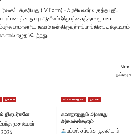
ர்வகுப்புக்குரியது (IV Form) – அரசியலார் வகுத்த புதிய
லாய பரம்பரைத் தருமபுர ஆதீனம் இருபத்தைந்தாவது மகா
சிறுகதைகள்.காம் மூத்த,
பந்த பரமாசாரிய சுவாமிகள் திருவுள்ளப்பாங்கின்படி சிதம்பரம்,
மற்றும் பிரபல
்களால் எழுதப்பெற்றது.
எழுத்தாளர்களால்
எழுதப்பட்ட சிறுகதைகளை
Next:
கொண்டுள்ள பொக்கிஷம்.
நல்குரவு
அதுமட்டுமல்ல எண்ணற்ற
ஆரம்ப கட்ட
்
நாடகம்
சுட்டிக் கதைகள்
நாடகம்
எழுத்தாளர்களுக்கும் நல்ல
ம் திருடர்களே
கானநாதனும் அவனது
அடித்தளம் அமைத்து
அமைச்சர்களும்
ம்பந்த முதலியார்
கொடுக்கும் அற்புதமான
பம்மல் சம்பந்த முதலியார்
, 2026