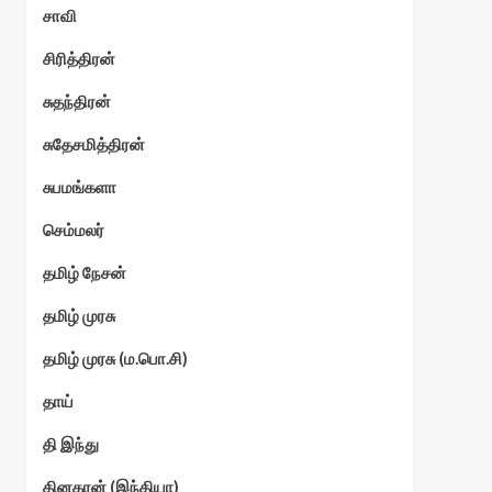
சாவி
சிரித்திரன்
சுதந்திரன்
சுதேசமித்திரன்
சுபமங்களா
செம்மலர்
தமிழ் நேசன்
தமிழ் முரசு
தமிழ் முரசு (ம.பொ.சி)
தாய்
தி இந்து
தினகரன் (இந்தியா)