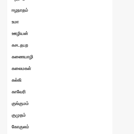
ஈழநாதம்
உமா
ஊழியன்
கசடதபற
கணையாழி
கலைமகள்
கல்கி
காவேரி
குங்குமம்
குமுதம்
கோகுலம்