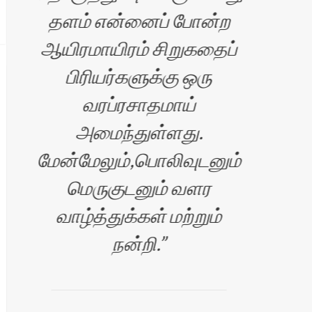
தளம் என்னைப் போன்ற
ஆயிரமாயிரம் சிறுகதைப்
க
பிரியர்களுக்கு ஒரு
வரப்ரசாதமாய்
வெள
அமைந்துள்ளது.
மேன்மேலும்,பொலிவுடனும்
மெருகுடனும் வளர
வாழ்த்துக்கள் மற்றும்
தொண
நன்றி.
இ
ரன்
சி