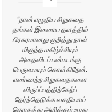
நான் எழுதிய சிறுகதை
த
தங்கள் இணைய தளத்தில்
இ
பிரசுரமானது குறித்து நான்
மிகுந்த மகிழ்ச்சியும்
மட்ட
அதைவிடப் பன்மடங்கு
கொ
பெருமையும் கொள்கிறேன்.
ஆவல
எண்ணற்ற சிறுகதைகளை
விருப்ப்பத்திற்கேற்ப்
தேர்ந்தெடுக்க வசதியாய்
தொகுத்து அளிக்கும் உமது