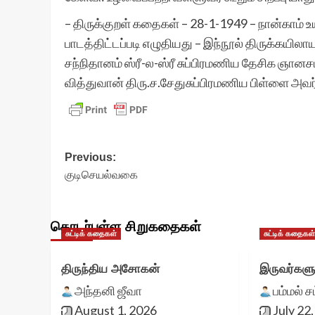
– திருக்குறள் கதைகள் – 28-1-1949 – நான்காம் உய
பாடத்திட்டப்படி எழுதியது – இந்நூல் திருக்கயி
சந்நிதானம் ஸ்ரீ-ல-ஸ்ரீ சுப்பிரமணிய தேசிக ஞானசம்
வித்துவான் திரு.ச.சேதுசுப்பிரமணிய பிள்ளை அவர
Post
Previous:
குடிசெயல்வகை
navigation
தொடர்புள்ள சிறுகதைகள்
சுட்டிக் கதைகள்
சுட்டிக் கதைகள
திருந்திய அசோகன்
இருவர்களு
அந்தனி ஜீவா
பம்மல் ச
August 1, 2026
July 22