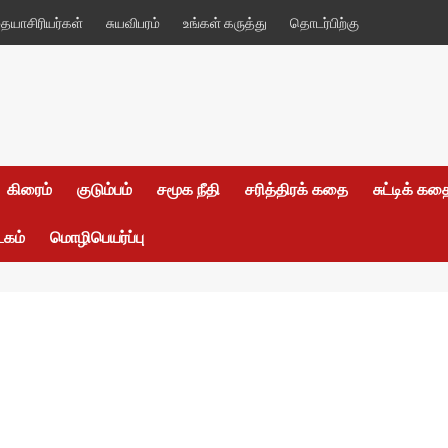
யாசிரியர்கள்
சுயவிபரம்
உங்கள் கருத்து
தொடர்பிற்கு
கிரைம்
குடும்பம்
சமூக நீதி
சரித்திரக் கதை
சுட்டிக் க
டகம்
மொழிபெயர்ப்பு