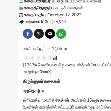
கதையாசிரியர்:
ச.சேதுசுப்பிரமணிய பிள்ளை
கதைத்தொகுப்பு:
சுட்டிக் கதைகள்
கதைப்பதிவு:
October 12, 2022
பார்வையிட்டோர்:
6,917
வாசிப்பு நேரம்:
< 1
நிமிடம்
(1949ல் வெளியான சிறுகதை, ஸ்கேன் செய்யப்பட்ட
மாற்றியுள்ளோம்)
திருக்குறள் கதைகள்
உழுதொழில்
ஸ்ரீ மாசிலாமணித் தேசிகர் அவர்கள் 15வது தலை
இவர்கள் காலத்தில் நட்டபயிர் வாடுகிறது. மரம் ச