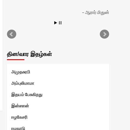
ஆரார் மிதுன்
தின/வார இதழ்கள்
அமுதசுரபி
அம்புலிமாமா
இதயம் பேசுகிறது
இன்ஸான்
ஈழகேசரி
ஈழநாடு