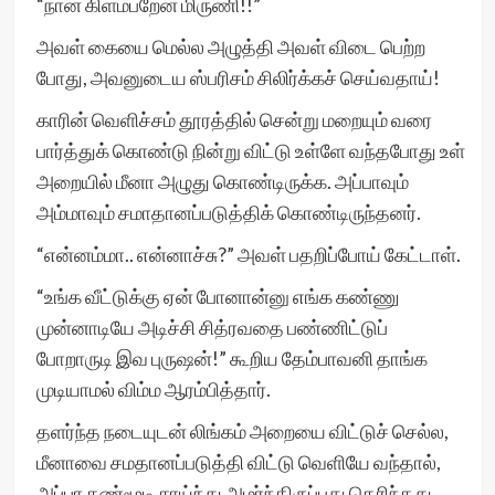
“நான் கிளம்பறேன் மிருணி!!”
அவள் கையை மெல்ல அழுத்தி அவள் விடை பெற்ற
போது, அவனுடைய ஸ்பரிசம் சிலிர்க்கச் செய்வதாய்!
காரின் வெளிச்சம் தூரத்தில் சென்று மறையும் வரை
பார்த்துக் கொண்டு நின்று விட்டு உள்ளே வந்தபோது உள்
அறையில் மீனா அழுது கொண்டிருக்க. அப்பாவும்
அம்மாவும் சமாதானப்படுத்திக் கொண்டிருந்தனர்.
“என்னம்மா.. என்னாச்சு?” அவள் பதறிப்போய் கேட்டாள்.
“உங்க வீட்டுக்கு ஏன் போனான்னு எங்க கண்ணு
முன்னாடியே அடிச்சி சித்ரவதை பண்ணிட்டுப்
போறாருடி இவ புருஷன்!” கூறிய தேம்பாவனி தாங்க
முடியாமல் விம்ம ஆரம்பித்தார்.
தளர்ந்த நடையுடன் லிங்கம் அறையை விட்டுச் செல்ல,
மீனாவை சமதானப்படுத்தி விட்டு வெளியே வந்தால்,
அப்பா கண்மூடி சாய்ந்து அமர்ந்திருப்பது தெரிந்தது.