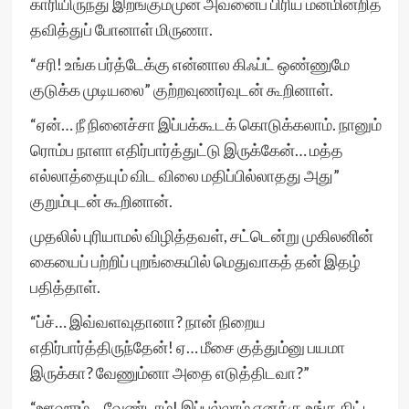
காரியிருந்து இறங்கும்முன் அவனைப் பிரிய மனமின்றித்
தவித்துப் போனாள் மிருணா.
“சரி! உங்க பர்த்டேக்கு என்னால கிஃப்ட் ஒண்ணுமே
குடுக்க முடியலை” குற்றவுணர்வுடன் கூறினாள்.
“ஏன்… நீ நினைச்சா இப்பக்கூடக் கொடுக்கலாம். நானும்
ரொம்ப நாளா எதிர்பார்த்துட்டு இருக்கேன்… மத்த
எல்லாத்தையும் விட விலை மதிப்பில்லாதது அது”
குறும்புடன் கூறினான்.
முதலில் புரியாமல் விழித்தவள், சட்டென்று முகிலனின்
கையைப் பற்றிப் புறங்கையில் மெதுவாகத் தன் இதழ்
பதித்தாள்.
“ப்ச்… இவ்வளவுதானா? நான் நிறைய
எதிர்பார்த்திருந்தேன்! ஏ… மீசை குத்தும்னு பயமா
இருக்கா? வேணும்னா அதை எடுத்திடவா?”
“ஊஹும்… வேண்டாம்! இப்பல்லாம் எனக்கு உங்க கிட்ட