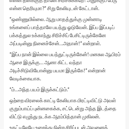
என்ன தனக்குத் தானே சிரிச்சுக்கறே? அதுக்குப் பேரு
என்ன தெரியுமா?“ சிறு கேலியுடன் கேட்டான்.
“ஒண்ணுமில்லை. ஆறு மாதத்துக்கு முன்னாடி
உங்களைப் பாத்தாலே பயந்து ஓடுவேன். இப்ப இப்படிப்
பக்கத்துல உக்காந்து சிரிச்சிப் பேசிட்டிருக்கேனே
அப்படின்னு நினைச்சேன்…அதான்!” என்றாள்.
“இப்ப நான் இல்லை பயந்துட்டிருக்கேன்! மனசுல ஆயிரம்
ஆசை இருக்கு… ஆனா கிட்ட வந்தா
அடிச்சிடுவியோன்னு பயமா இருக்கே!” என்றான்
வேடிக்கையாக.
“ம்…அந்த பயம் இருக்கட்டும்.”
ஒற்றை விரலைக் காட்டி கேலியாக மிரட்டிவிட்டு அவள்
குறும்பாய்ப் புன்னகைக்க, சட்டென்று அந்த இடத்தை
விட்டு எழுந்து நடக்க ஆரம்பித்தான் முகிலன்.
உதட்டிலேயே உறைந்து நின்ற சிரிப்புடன் அவனைத்