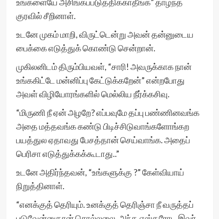
உங்களையே அசிங்கப்படுத்திக்காதீங்க” தாழ்ந்த
குரவில் சீறினாள்.
உடனே முகம் மாறி, விருட்டென்று அவன் தன்னுடைய
பைக்கை எடுத்துக் கொண்டு சென்றான்.
முகிலனிடம் திரும்பியவள், “சாரி! அவருக்காக நான்
உங்ககிட்டே மன்னிப்பு கேட்டுக்கறேன்” என்றபோது
அவள் விழியோரங்களில் மெல்லிய நீர்க்கசிவு.
“மிருணி நீ ஏன் அழறே? எப்பவுமே தப்பு பண்ணினவங்க
அதை மத்தவங்க கண்டு பிடிச்சிடுவாங்களோங்கற
பயத்துல ஏதாவது பேசத்தான் செய்வாங்க. அதைப்
பெரிசா எடுத்துக்கக்கூடாது..”
உடனே அதிர்ந்தவன், “உங்களுக்கு ?” கேள்வியாய்
நிறுத்தினாள்.
“எனக்குத் தெரியும். உனக்குத் தெரிஞ்சா நீ வருத்தப்
படுவேன்னுதான் சொல்லலை. அந்த எஸ்தரோட இவர்