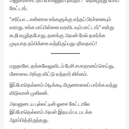
அனுசரிச்சிட்டுப் போகணும் புரியுதா?” நெகிழ்ந்து போய்
கேட்டார்.
“சரிப்பா… என்னால உங்களுக்கு எந்தப் பிரச்னையும்
வராது. உங்க மாப்பிள்ளை வரவிடவும் மாட்டார்” என்று
கூறி எழுந்தபோது, தனக்கு அவன் மேல் தகர்க்க
முடியாத நம்பிக்கை வந்திருப்பது புரிவதாய்!
மறுநாளே. தங்கவேலுவிடம் பேசி சமாதானம் செய்து,
மீனாவை அங்கு விட்டு வந்தார் லிங்கம்.
இப்போதெல்லாம் அடிக்கடி மிருணாலைப் பார்க்க வந்து
விடுவான் முகிலன்.
அவனுடைய புல்லட்டின் ஓசை கேட்டாலே
இப்போதெல்லாம் அவள் இதயம் படபடக்க
ஆரம்பித்திருந்தது.