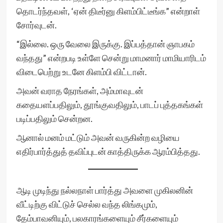
தொடர்ந்தவள், ‘ஏன் திடீர்னு கிளம்பிட்டீங்க” என்றாள்
சோர்வுடன்.
“இல்லை. ஒரு வேலை இருக்கு. இப்பத்தான் ஞாபகம்
வந்தது” என்றபடி உள்ளே சென்று மாமனார் மாமியாரிடம்
விடைபெற்று உடனே கிளம்பி விட்டான்.
அவன் வராத நேரங்கள், அம்மாவுடன்
கதையளப்பதிலும், தூங்குவதிலும், பாடப் புத்தகங்கள்
படிப்பதிலும் சென்றன.
ஆனால் மனம் மட்டும் அவன் வருகின்ற வழியை
எதிர்பார்த்துத் தவிப்புடன் காத்திருக்க ஆரம்பித்தது.
ஆடி முடிந்து நல்லநாள் பார்த்து அவளை முகிலனின்
வீட்டிற்கு விட்டுச் செல்ல வந்த லிங்கமும்,
தேம்பாவனியும், பலகாரங்களையும் சீர்களையும்