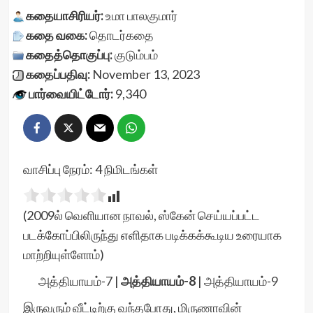
கதையாசிரியர்:
உமா பாலகுமார்
கதை வகை:
தொடர்கதை
கதைத்தொகுப்பு:
குடும்பம்
கதைப்பதிவு:
November 13, 2023
பார்வையிட்டோர்:
9,340
வாசிப்பு நேரம்:
4
நிமிடங்கள்
(2009ல் வெளியான நாவல், ஸ்கேன் செய்யப்பட்ட
படக்கோப்பிலிருந்து எளிதாக படிக்கக்கூடிய உரையாக
மாற்றியுள்ளோம்)
அத்தியாயம்-7
|
அத்தியாயம்-8
|
அத்தியாயம்-9
இருவரும் வீட்டிற்கு வந்தபோது, மிருணாவின்