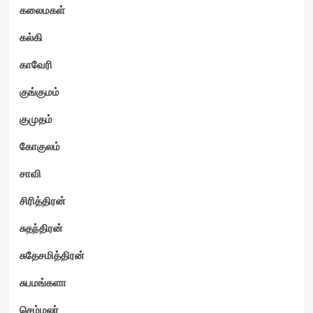
கலைமகள்
கல்கி
காவேரி
குங்குமம்
குமுதம்
கோகுலம்
சாவி
சிரித்திரன்
சுதந்திரன்
சுதேசமித்திரன்
சுபமங்களா
செம்மலர்