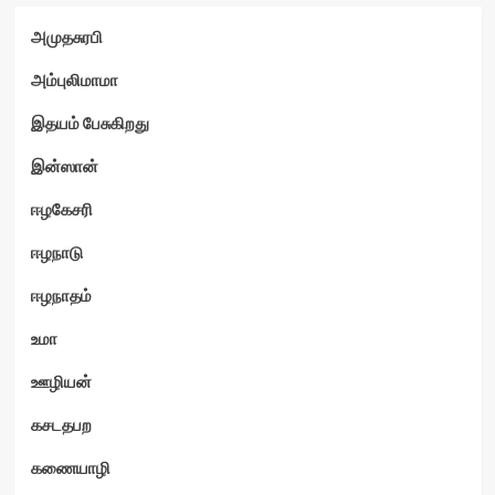
அமுதசுரபி
ம்
அம்புலிமாமா
இதயம் பேசுகிறது
இன்ஸான்
ஈழகேசரி
ஈழநாடு
ஈழநாதம்
உமா
ஊழியன்
கசடதபற
கணையாழி