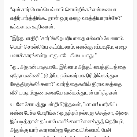
“ஏன் சார் பொய்யெல்லாம் சொல்றீங்க? என்னையா
எதிர்பார்த்திங்க.. நான் ஒரு ஏழை வாத்தியாராச்சே?”
நக்களாக கூறினான்,
“இந்த மாதிரி ‘சார்’ங்கிற மரியாதை எல்லாம் வேணாம்.
பெயர் சொல்லியே கூப்பிடலாம். எனக்கு எப்பவுமே, ஏழை
பணக்காரங்கள்ற பாகுபாடே கிடையாது “
“ஓ.. அதான் பாகுபாடே இல்லாம அந்தப் பைத்தியத்தை
ஏதோ பண்ணிட்டு இப்ப நல்லவர் மாதிரி இல்லத்துல
சேத்திருக்கீங்களா?” வார்த்தைகளில் திராவகத்தை
வீசியபடி மிருணாவையே வன்மத்துடன் பார்த்தான்.
உடனே கோபத்துடன் நிமிர்ந்தவள், “மாமா! யார்கிட்ட
என்ன பேச்சு போறீங்க? ஒருத்தர் நல்லது செஞ்சா, அதை
இப்படித்தான் தப்பா பேசுவீங்களா? எனக்குத் தெரியும்,
அதுக்கு யார் காரணம்னு தேவையில்லாமப் பேசி