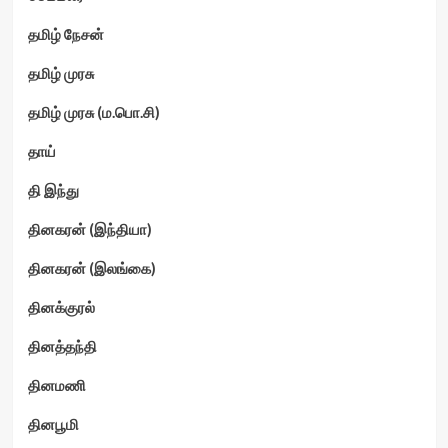
தமிழ் நேசன்
தமிழ் முரசு
தமிழ் முரசு (ம.பொ.சி)
தாய்
தி இந்து
தினகரன் (இந்தியா)
தினகரன் (இலங்கை)
தினக்குரல்
தினத்தந்தி
தினமணி
தினபூமி