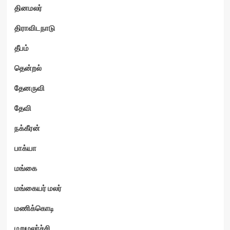
தினமலர்
திராவிடநாடு
தீபம்
தென்றல்
தேனருவி
தேவி
நக்கீரன்
பாக்யா
மங்கை
மங்கையர் மலர்
மணிக்கொடி
மறுமலர்ச்சி