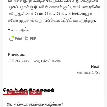
வளர்த்திருந்த பயமும், வெறுப்பும் இப்போது அவனுடன்
பழகப் பழகச் சூரியனின் சுவாசச் சூட்டினால் மறைகின்ற
பனித்துளியைப் போய் மெல்ல மெல்ல விலகினாலும்
ஏனோ முழுதாய் ஒரு நம்பிக்கை மட்டும் வர மறுத்தது.
– தொடரும்…
Post
Previous:
நட்பின் எல்லை – ஒரு பக்கக் கதை
navigation
Next:
கார் எண் 1729
தொடர்புள்ள சிறுகதைகள்
ஒரு பக்கக் கதை
குடும்பம்
அட, என்னடா பொல்லாத வாழ்க்கை?