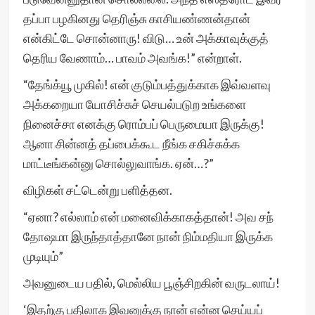
தப்பா பழகினது தெரிஞ்சு காசியண்ணன்தான்
என்கிட்டே சொன்னாரு! விடு… உன் அக்காவுக்குத்
தெரிய வேணாம்… பாவம் அவங்க!” என்றாள்.
“தேங்க்யூ முகில்! என் குடும்பத்துக்காக இவ்வளவு
அக்கறையா யோசிச்சுச் செயல்படுற உங்களை
நினைச்சா எனக்கு ரொம்பப் பெருமையா இருக்கு!
ஆனா சின்னத் தப்பைக்கூட நீங்க சகிச்சுக்க
மாட்டீங்கன்னு சொல்லுவாங்க. ஏன்…?”
விழிகள் சட்டென்று பளித்தன.
“ஏனா? எல்லாம் என் மனைவிக்காகத்தான்! அவ சந்
தோஷமா இருந்தாத்தானே நான் நிம்மதியா இருக்க
முடியும்”
அவனுடைய பதில், மெல்லிய பூஞ்சிறகின் வருடலாய்!
‘இதற்கு பதிலாக இவனுக்கு நான் என்ன செய்யப்