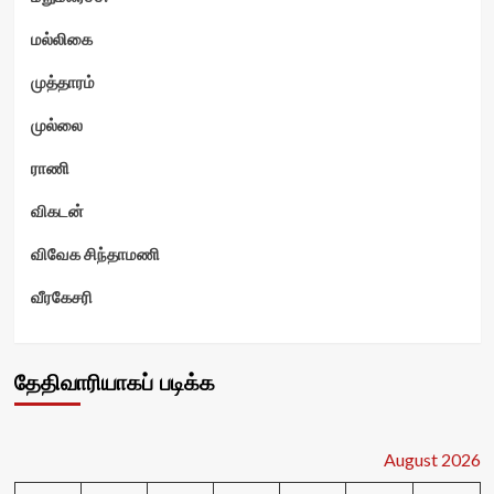
மல்லிகை
முத்தாரம்
முல்லை
ராணி
விகடன்
விவேக சிந்தாமணி
வீரகேசரி
தேதிவாரியாகப் படிக்க
August 2026