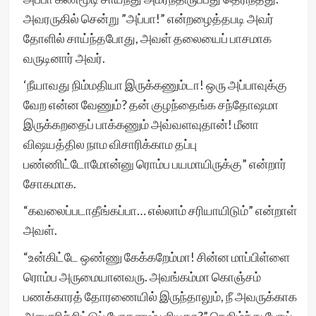
அவரருகில் சென்று ”அப்பா!” என்றழைத்தபடி அவர்
தோளில் சாய்ந்தபோது, அவள் தலையைப் பாசமாக
வருடினார் அவர்.
‘நீயாவது நிம்மதியா இருக்கணும்டா! ஒரு அப்பாவுக்கு
வேற என்ன வேணும்? தன் குழந்தைங்க சந்தோஷமா
இருக்கறதைப் பாக்கணும் அவ்வளவுதான்! மீனா
விஷயத்தில நாம விசாரிக்காம தப்பு
பண்ணிட்டோமோன்னு ரொம்ப பயமாயிருக்கு” என்றார்
சோகமாக.
“கவலைப்படாதீங்கப்பா… எல்லாம் சரியாயிடும்” என்றாள்
அவள்.
“உன்கிட்டே ஒண்ணு கேக்கறேம்மா! சின்ன மாப்பிள்ளை
ரொம்ப அருமையானவரு. அவங்கம்மா கொஞ்சம்
பணக்காரத் தோரணையில் இருந்தாலும், நீ அவருக்காக