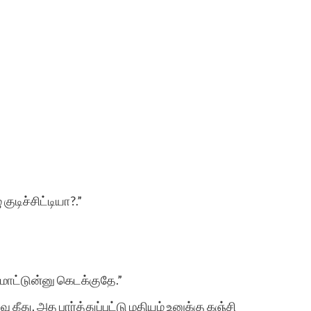
ுடிச்சிட்டியா?.”
மொட்டுன்னு கெடக்குதே.”
கீது. அத பார்த்துப்புட்டு மதியம் உனுக்கு கஞ்சி