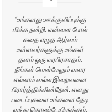
உங்களது ஊக்குவிப்புக்கு
மு
மிக்க நன்றி. என்னை போல்
கதை எழுத ஆர்வம்
உள்ளவர்களுக்கு உங்கள்
தெர
தளம் ஒரு வரபிரசாதம்.
என
நீங்கள் மென்மேலும் வளர
பதிவ
எல்லாம் வல்ல இறைவனை
பிரார்த்திக்கின்றேன். எனது
வாச
படைப்புகளை உங்களை தேடி
ம
வந்து கொண்டேயிருக்கும்.