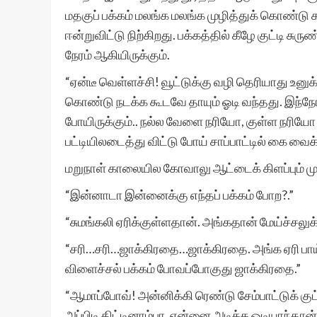
மதகுப் பக்கம் மலங்க மலங்க முழித்துக் கொண்டு க
ஈன்றுவிட்டு நிற்கிறது. பக்கத்தில் கீழே குட்டி சுரு
நேரம் ஆகியிருக்கும்.
“ஏன்டீ வெள்ளச்சி! வூட்டுக்கு வழி தெரியாது உனுக
கொண்டு நடக்க கூடவே தாயும் ஓடி வந்தது. இந்நேரம
போயிருக்கும்.. நல்ல வேளை நரியோ, குள்ள நரியோ 
பட்டியிலடைத்து விட்டு போய் சாப்பாட்டில் கை வைக
மறுநாள் காலையில கோவாலு ஆட்டைக் கிளப்பும் முஸ
“இன்னாடா இன்னைக்கு எந்தப் பக்கம் போற?.”
“சுமங்கலி ஏரிக்குள்ளதான். அங்கதான் மேய்ச்சலுக
“சரி…சரி…ஜாக்கிரதை…ஜாக்கிரதை. அங்க ஏரி பாய
விளைச்சல் பக்கம் போவப்போகுது ஜாக்கிரதை.”
“ஆமாப்போவ்! அன்னிக்கி ரெண்டு சேம்பாட்டுக் குட்
அப்பிடி திட்டினாம்பா. என்னை அடிக்க ஓடியாந்தான்