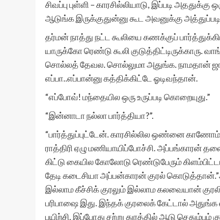
சிவப்பு புள்ளி – காரசில்லியாடு, இப்படி அததுக்
ஆடுங்க இருக்குதுன்னு கூட அவனுக்கு அத்துப்படி
தர்மன் நாத்து நட்ட கூலியை கணக்குப் பார்த்துக்கி
யாருக்கோ ரெண்டு கூலி குடுத்திட்டிருக்காரு. 
சொல்லத் தேவல. சொல்லுமா அதுங்க. நாமதான் ஜா
எப்பா..எப்பான்னு கத்திக்கிட்டே ஓடிவந்தான்.
“எப்போவ்! மந்தையில ஒரு உருப்படி கொறையுது.”
“இன்னாடா நல்லா பார்த்தியா?”.
“பார்த்துப்புட்டேன். காரசில்லில ஒண்னை காண
ராத்திரி ஏழு மணியாயிப்போச்சி. அப்பங்காரன் தல
கிட்டு கையில கோலோடு ரெண்டுபேரும் கிளம்பிட்ட
தேடி கடைசியா அப்பன்காரன் குரல் கொடுத்தான்.”
இல்லாம கீச்சிக் குரலும் இல்லாம கலவையான் குரலி
பரிபாஷை இது. இந்தக் குரலைக் கேட்டால் அதுங்க எங்
பயிற்சி. இப்போது சற்று துரத்தில் ஆடு செதும்பும் 