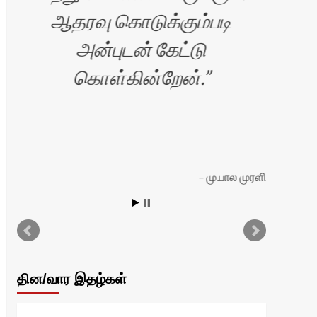
ஆதரவு கொடுக்கும்படி
அனை
அன்புடன் கேட்டு
அ
கொள்கின்றேன்.
இண
பண
மு.பால முரளி
ியா
தின/வார இதழ்கள்