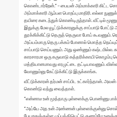
கொண்டார்றேன்.” – பையன் அம்மாக்காரி கிட்ட ச
அம்மாக்காரி ஆம்பள பொறப்பு மாதிரி. எல்லா நுணுக்
தயிரை கடைந்துக் கொண்டிருந்தாள். வீட்டில் மூண
இதுக்கு மேல வூட்டுக்காரனுக்கு சாப்பாடு போட
தூக்கிக்கிட்டு தெருத் தெருவா போய் கூவணும். ர
அய்யம்மாரு தெரு பக்கம் போனால் மொத்த நெய்யும் வி
சாப்பாடு செய்யணும். அது ஒண்ணும் கஷ்டமில்ல. க
காரசாரமா ஒரு கருவாடு கத்தரிக்காயி கொழம்பு வெச
மத்தியானமாவது எரமுட்டை தட்டியாவணும். விஸ்வ
வோணும்னு கேட்டுக்கிட்டு இருக்காங்க.
வீட்டுக்காரன் தர்மன் சாப்பிட உட்கார்ந்தான். அவன
கொண்டு வந்து வைத்தாள்.
“என்னாடீ உன் மூத்தாரு புள்ளைக்கு பொண்ணு பாக்க
“அய்யே அத உன் அண்ணன் புள்ளைக்குன்னு சொல்ல 
பேயறதுக்குள்ள முப்பத்தியெட்டு குணம்மே உனுக்கு