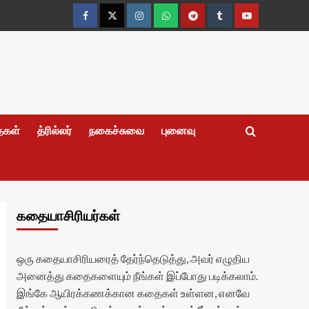
Facebook
Twitter
Instagram
Whatsapp
Telegram
Tumblr
YouTube
தைகள்
த்ரில்லர்
நகைச்சுவை
புனைவு
கதையாசிரியர்கள்
ஒரு கதையாசிரியரைத் தேர்ந்தெடுத்து, அவர் எழுதிய
அனைத்து கதைகளையும் நீங்கள் இப்போது படிக்கலாம்.
இங்கே ஆயிரக்கணக்கான கதைகள் உள்ளன, எனவே