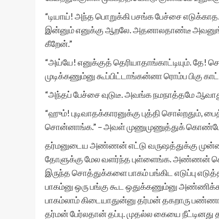
“டியாய்! அந்த பொறுக்கி பசங்க பேச்சை எடுக்கா
இன்னும் எனுக்கு ஆறலே. அதனாலதாண்டீ அவனுங்
கீறேன்.”
“அய்யே! எனுக்குத் தெரியாதாங்காட்டியும். தே
முடிக்கணும்னு கூப்பிட்டாங்கன்னா ரொம்ப பிகு காட
“அந்தப் பேச்சை வுடுடீ. அவங்க நமநாத்தமே ஆவாத
“ஹும்! புடிவாதக்காரனுக்கு புத்தி சொல்றதும், பை
சொன்னாங்க.” – அவள் முணுமுணுத்துக் கொண்ட
தர்மனுடைய அண்ணன் எட்டு வருஷத்துக்கு முன்னா
தோளுக்கு மேல வளர்ந்த புள்ளைங்க. அண்ணன் செத்த
இருந்த சொத்துக்களை பாகம் பங்கிட எடுப்பு எடுத
பாகம்னு ஒரு பங்கு கூட ஒதுக்கணும்னு அண்ணிக
பாகம்லாம் கிடையாதுன்னு தர்மன் தகறாரு பண்ணான்
தர்மன் பேர்லதான் தப்பு. முதல்ல கையை நீட்டினத