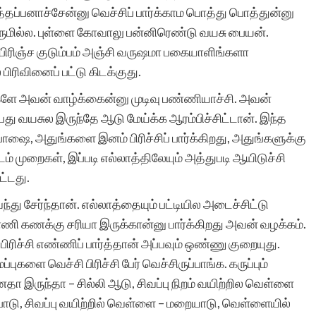
த்தப்பனாச்சேன்னு வெச்சிப் பார்க்காம பொத்து பொத்துன்னு
இடத்தில் பார்க்கும்
 யாருமில்ல. புள்ளை கோவாலு பன்னிரெண்டு வயசு பையன்.
வாய்ப்பை
பிரிஞ்ச குடும்பம் அஞ்சி வருஷமா பகையாளிங்களா
பிரிவினைப் பட்டு கிடக்குது.
உருவாக்கியமைக்கு
ளே அவன் வாழ்க்கைன்னு முடிவு பண்ணியாச்சி. அவன்
வாழ்த்தும் நன்றியும்.
து வயசுல இருந்தே ஆடு மேய்க்க ஆரம்பிச்சிட்டான். இந்த
ை, அதுங்களை இனம் பிரிச்சிப் பார்க்கிறது, அதுங்களுக்கு
 முறைகள், இப்படி எல்லாத்திலேயும் அத்துபடி ஆயிடுச்சி
ட்டது.
்து சேர்ந்தான். எல்லாத்தையும் பட்டியில அடைச்சிட்டு
எஸ்.அர்ஷ
ி கணக்கு சரியா இருக்கான்னு பார்க்கிறது அவன் வழக்கம்.
ிரிச்சி எண்ணிப் பார்த்தான் அப்பவும் ஒண்ணு குறையுது.
ளை வெச்சி பிரிச்சி பேர் வெச்சிருப்பாங்க. கருப்பும்
னதா இருந்தா – சில்லி ஆடு, சிவப்பு நிறம் வயிற்றில வெள்ளை
சேம்பாடு, சிவப்பு வயிற்றில் வெள்ளை – மறையாடு, வெள்ளையில்