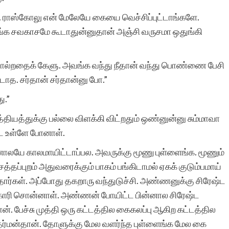
த. ராஸ்கோலு என் மேலேயே கையை வெச்சிப்புட்டாங்களே.
க சவகாசமே கூடாதுன்னுதான் அஞ்சி வருசமா ஒதுங்கி
உலகில் அற்புதங்கள்
எப்போதாவதுதான் நிகழும்.
! சொல்றதைக் கேளு. அவங்க வந்து நீதான் வந்து பொண்ணை பேசி
அப்படியோர் அற்புதம்
்டாத. சர்தான் சர்தான்னு போ.”
இப்போது
ு.”
த்தியத்துக்கு பல்லை விளக்கி விட்றதும் ஒண்னுன்னு சும்மாவா
நிகழ்ந்திருக்கிறது,
ே உள்ளே போனாள்.
சிறுகதைகள்
லயே காலமாயிட்டாப்பல. அவருக்கு மூணு புள்ளைங்க. மூணும்
இணையதளம்
ப்புறம் அதுவரைக்கும் பாகம் பங்கிடாமல் ஏகக் குடும்பமாய்
மூலமாக.அத்தனை
்தார்கள். அப்போது தகறாரு வந்துடுச்சி. அண்ணனுக்கு சிரேஷ்ட
்காரி சொன்னாள். அண்ணன் போயிட்ட பின்னால சிரேஷ்ட
படைப்பாளர்களின்
. பேச்சு முத்தி ஒரு கட்டத்தில கைகலப்பு ஆகிற கட்டத்தில
படைப்புகளையும் ஒரே
ு தர்மன்தான். தோளுக்கு மேல வளர்ந்த புள்ளைங்க மேல கை