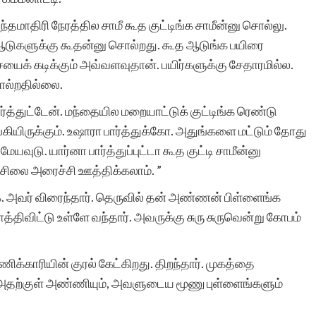
்தமாதிரி நேரத்தில சாமீ கூத குட்டிங்க சாமீன்னு சொல்லு.
ஆடுகளுக்கு கூதன்னு சொல்றது. கூத ஆடுங்க பயிரை
ைக் கடிக்கும் அவ்வளவுதான். பயிர்களுக்கு சேதாரமில்ல.
ல்றதில்லை.
த்துட்டேன். மந்தையில மறையாட்டுக் குட்டிங்க ரெண்டு
்கியிருக்கும். உஷாரா பார்த்துக்கோ. அதுங்களை மட்டும் தோது
யவுடு. யார்னா பார்த்துப்புட்டா கூத குட்டி சாமீன்னு
சிலை அரைச்சி ஊத்திக்கலாம். ”
க. அவர் விரைந்தார். தெருவில் தன் அண்ணன் பிள்ளைங்க
ாத்திவிட்டு உள்ளே வந்தார். அவருக்கு சுரு சுருவென்று கோபம்
்காரியின் குரல் கேட்கிறது. திறந்தார். முகத்தை
-அதற்குள் அண்ணியும், அவளுடைய மூணு புள்ளைங்களும்