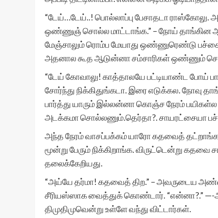
“டேய்…டேய்..! பொல்லாப்பு பேசாதடா ராஸ்கோலு. அந
ஒண்ணுஞ் சொல்ல மாட்டாங்க.” – நோய் தாங்கின 
மேஞ்சாலும் ரொம்ப மேயாது ஒண்ணுரெண்டு பச்சைய
அதனால கூத ஆடுன்னா சம்சாரிகள் ஒண்ணும் சொ
“டேய் கோவாலு! காத்தாலயே பட்டியாண்ட போய் பார்
சோர்ந்து நிக்கிதுங்கடா. இரை எடுக்கல. நோவு தாங
பார்த்து யாரும் இல்லன்னா கொஞ்ச நேரம் பயிகள்ல மே
அடக்கமா சொல்லணும்.தெர்தா?. சாயரட்சையா பச்
அந்த நேரம் வாசப்பக்கம் யாரோ கதவைத் தட்றாங்
மூன்று பேரும் நிக்கிறாங்க. விருட்டென்று கதவை ச
தலைக்கேறியது.
“அய்யே தர்மா! கதவைத் திற.” – அவருடைய அண்ணிக
சீரியஸ்ஸாக வைத்துக் கொண்டார். “என்னா?.” —
திமுதிமுவென்று உள்ளே வந்து விட்டார்கள்.