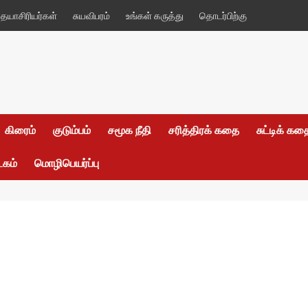
யாசிரியர்கள்
சுயவிபரம்
உங்கள் கருத்து
தொடர்பிற்கு
கிரைம்
குடும்பம்
சமூக நீதி
சரித்திரக் கதை
சுட்டிக் க
டகம்
மொழிபெயர்ப்பு