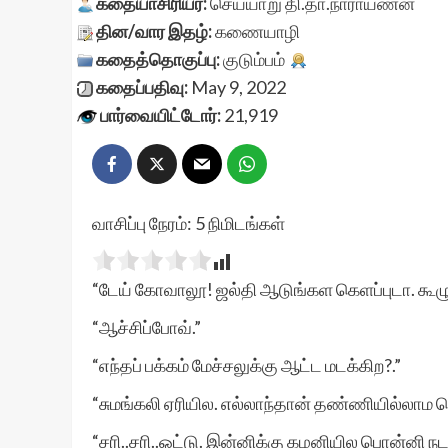
கதையாசிரியர்:
செய்யாறு தி.தா.நாராயணன்
தின/வார இதழ்:
கணையாழி
கதைத்தொகுப்பு:
குடும்பம்
கதைப்பதிவு:
May 9, 2022
பார்வையிட்டோர்:
21,919
வாசிப்பு நேரம்:
5
நிமிடங்கள்
“டேய் கோவாலூ! ஜல்தி ஆடுங்கள கெளப்புடா. கூழு க
“ஆச்சிப்போவ்.”
“எந்தப் பக்கம் மேச்சலுக்கு ஆட்ட மடக்கிற?.”
“சுமங்கலி ஏரியில. எல்லாந்தான் தண்ணியில்லாம 
“சரி..சரி..ஓட்டு. இன்னிக்கு கழனியில பொன்னி நடவு 