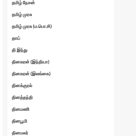
தமிழ் நேசன்
தமிழ் முரசு
தமிழ் முரசு (ம.பொ.சி)
தாய்
தி இந்து
தினகரன் (இந்தியா)
தினகரன் (இலங்கை)
தினக்குரல்
தினத்தந்தி
தினமணி
தினபூமி
தினமலர்