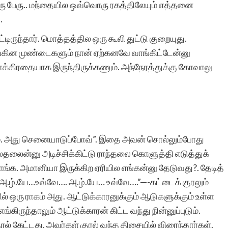
கு ஒரு பேரு.. மந்தையில ஒவ்வொரு ரகத்திலேயும் எத்தனை
.
ட்டிருந்தார். மொத்தத்தில ஒரு கூலி துட்டு குறையுது.
வாங்கின முண்டைகளும் நான் ஏற்கனவே வாங்கிட்டேன்னு
க்கிரதையாக இருந்திருக்கணும். அந்நேரத்துக்கு கோவாலு
ோம். அது செனையாடுப்போவ்”. இதை அவன் சொல்லும்போது
ைதலைன்னு அடிச்சிக்கிட்டு ராந்தலை கொளுத்தி எடுத்துக்
ாங்க. அமானியா இருக்கிற ஏரியில எங்கன்னு தேடுவது?. தேடித்
அ.ழ்.யே…உவ்வே…. அ.ழ்.யே… உவ்வே….”—-கட்டைக் குரலும்
ல் ஒரு ராகம் அது. ஆட்டுக்காரனுக்கும் ஆடுகளுக்கும் உள்ள
கிருந்தாலும் ஆட்டுக்காரன் கிட்ட வந்து நின்னுப்புடும்.
குரல் கேட்டது. அவர்கள் குரல் வந்த திசையில் விரைந்தார்கள்.