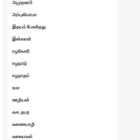
அமுதசுரபி
அம்புலிமாமா
இதயம் பேசுகிறது
இன்ஸான்
ஈழகேசரி
ஈழநாடு
ஈழநாதம்
உமா
ஊழியன்
கசடதபற
கணையாழி
கலைமகள்