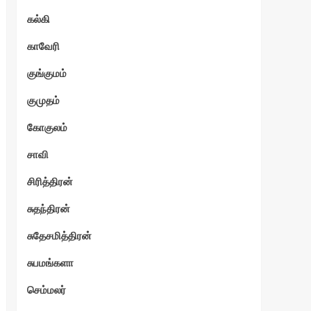
கல்கி
காவேரி
குங்குமம்
குமுதம்
கோகுலம்
சாவி
சிரித்திரன்
சுதந்திரன்
சுதேசமித்திரன்
சுபமங்களா
செம்மலர்