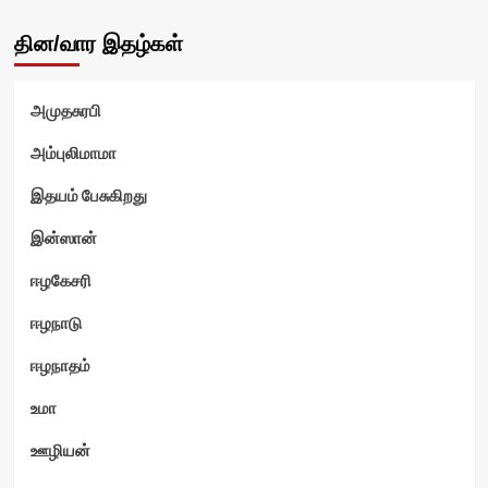
தின/வார இதழ்கள்
அமுதசுரபி
அம்புலிமாமா
இதயம் பேசுகிறது
இன்ஸான்
ஈழகேசரி
ஈழநாடு
ஈழநாதம்
உமா
ஊழியன்