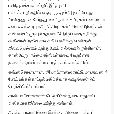
மனிதனுக்காக மட்டும் இந்த பூமி
படைக்கபடுவதில்லை,ஒரு சூழல் அழியும் போது
“மனிதனுடன் சேர்ந்து பலவிதமான உயிர்கள் மண்வளம்
என பலவற்றையும் அழிக்கிறார்கள்”. சில உயிரினங்கள்
தன் வம்சம் முடியும் தருவாயில் இருப்பதை எடுத்து
கூறினான், நவீன காலத்தில் வசிக்கும் மனிதன்
இவையெல்லாம் மறந்துபோய் அல்லவா இருக்கிறான்,
தான் வேறு! நம்மை சுற்றி உள்ளவை வேறு! என
நினைக்கிறான் என்று முடித்தான் பெஞ்சிமின்.
கவின் சொன்னான், ‘நீயோ பிரான்ஸ் நாட்டு மாணவன் ,நீ
போய் உங்கள் நாட்டில் மகிழ்சியாக வாழவேண்டும்
பெஞ்சிமின்’ என்றான்.
காவியா சொன்னாள் பெஞ்சிமின் இங்க பாதுகாப்பு
அதிகமாக இல்லை பார்த்து என்றாள்..
அதற்கு பரவாயில்லை இயற்கை அனைவருக்கும்