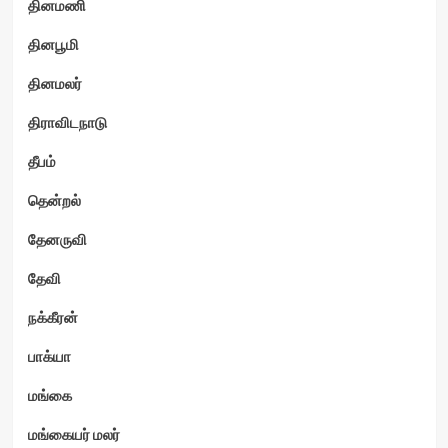
தினமணி
தினபூமி
தினமலர்
திராவிடநாடு
தீபம்
தென்றல்
தேனருவி
தேவி
நக்கீரன்
பாக்யா
மங்கை
மங்கையர் மலர்