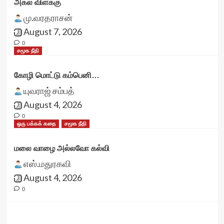
அகல் விளக்கு
மு.வரதராசன்
August 7, 2026
0
சமூக நீதி
கோழி மொட்டு கம்பெனி…
யுவராஜ் சம்பத்
August 4, 2026
0
ஒரு பக்கக் கதை
சமூக நீதி
மலை வாழை அல்லவோ கல்வி
எஸ்.மதுரகவி
August 4, 2026
0