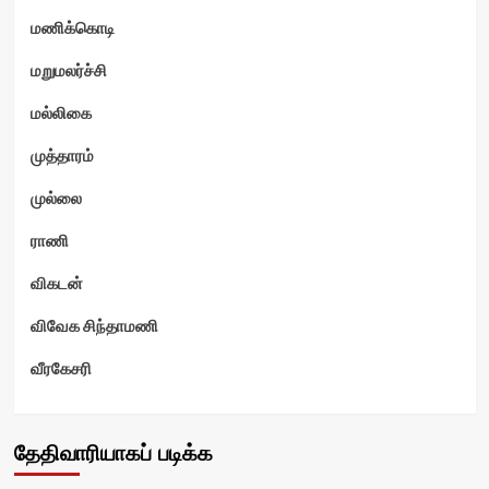
மணிக்கொடி
மறுமலர்ச்சி
மல்லிகை
முத்தாரம்
முல்லை
ராணி
விகடன்
விவேக சிந்தாமணி
வீரகேசரி
தேதிவாரியாகப் படிக்க