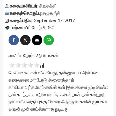
கதையாசிரியர்:
சிவசக்தி
கதைத்தொகுப்பு:
சமூக நீதி
கதைப்பதிவு:
September 17, 2017
பார்வையிட்டோர்:
9,350
வாசிப்பு நேரம்:
2
நிமிடங்கள்
மெல்ல உடைகள் விலகியது, தன்னுடைய அன்பான
கணவனை மார்போடு அணைத்தாள்
காவியா,அந்தநேரம் கவின் தன் இமைகளை மூடி மெல்ல
தன் கடந்த கால நினைவுக்கு சென்றான்.தன் கல்லூரி
நாட்களில் வகுப்புக்கு சென்ற அந்தநாள்களின் ஞாபகம்
அவன் முன் காட்சிகளாக ஓடியது.