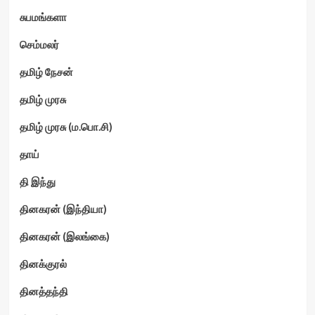
சுபமங்களா
செம்மலர்
தமிழ் நேசன்
தமிழ் முரசு
தமிழ் முரசு (ம.பொ.சி)
தாய்
தி இந்து
தினகரன் (இந்தியா)
தினகரன் (இலங்கை)
தினக்குரல்
தினத்தந்தி