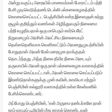
அன்று வகுப்பு அறையில் மாணவர்கள் போராட்டம் பற்றி
பேசி முடிவெடுத்தனர்.டெல்லி பல்கலைகழகத்தில்
கொலைசெய்யபட்ட பெஞ்சிமின் என்ற இளைஞன் சுற்று
சூழல் குறித்தும் வனங்கள் அழிந்துவரும் நிலைமை
பற்றி எழுதியதால் ஒரு மாபெரும் கார்பெரேட்
நிறுவனமும் அரசின் அலட்சிய நிலைமையும்
தெள்ளதெளிவாக வெளிகாட்டும் அவனதுமுயற்சியின்
போதுதான் அவன் மேல் மறைமுக தாக்குதல்
தொடர்ந்தது ,அந்த நிலை தீவிர நிலை அடையும்
தருவாயில் அவன் ஒரு நாள் பல்கலைகழக வாளகத்தில்
கொலை செய்யபட்டான், அவன் கொலை செய்யப்படும்
இரண்டுநாள்களுக்கு முன் கவின், காவியா மற்றும்
பெஞ்சிமின் கல்லூரி வளாகத்தில் உள்ள கேன்டீனில்
பேசிக்கொண்டனர்.
அப்போது பெஞ்சிமின், ‘என் அருமை நண்பர்களே நான்
நாம் வாழும் பூமியின் மீது காதல் கொண்டவன்