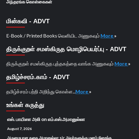
அந்தரங்க கொள்கைகள்
மின்கவி - ADVT
E-Book / Printed Books வெளியிட அணுகவும்
More
»
திருக்குறள் சமஸ்கிருத மொழிபெயர்ப்பு - ADVT
திருக்குறள் சமஸ்கிருத புத்தகத்தை வாங்க அணுகவும்
More
»
தமிழ்ச்சரம்.காம் - ADVT
தமிழ்ச்சரம் பற்றி அறிந்து கொள்ள...
More
»
உங்கள் கருத்து
எஸ். பாயிஸா அலி
on
எம்.எஸ்.அமானுல்லா
August 7, 2026
அருமையான கதை அமானுல்லா sir அவர்களுக்கு மனம் நிறைந்த