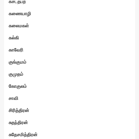
கசடதபற
கணையாழி
கலைமகள்
கல்கி
காவேரி
குங்குமம்
குமுதம்
கோகுலம்
சாவி
சிரித்திரன்
சுதந்திரன்
சுதேசமித்திரன்