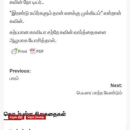
கவின் நோ டியர்..
“இரண்டு உயிர்களும் தான் எனக்கு முக்கியம்” என்றான்
கவின்.
கற்பமான காவியா சற்றே கவின் வார்த்தைகளை
ஆழமாக யோசித்தாள்.
Post
Previous:
பாரம்
navigation
Next:
பெயரை மாற்ற வேண்டும்
தொடர்புள்ள சிறுகதைகள்
சமூக நீதி
தொடர்கதை