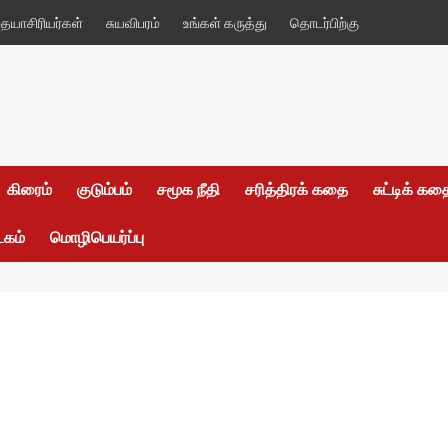
யாசிரியர்கள்
சுயவிபரம்
உங்கள் கருத்து
தொடர்பிற்கு
கிரைம்
குடும்பம்
சமூக நீதி
சரித்திரக் கதை
சுட்டிக் க
டகம்
மொழிபெயர்ப்பு