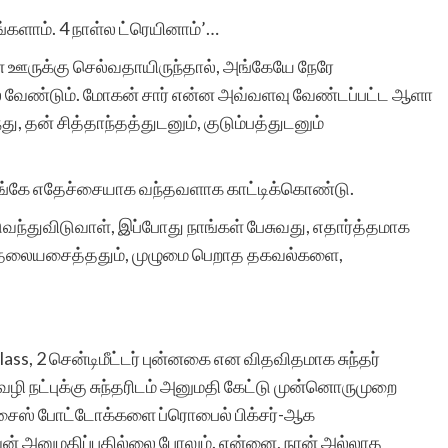
ங்களாம். 4 நாள்ல ட்ரெயினாம்’…
் ஊருக்கு செல்வதாயிருந்தால், அங்கேயே நேரே
 வேண்டும். மோகன் சார் என்ன அவ்வளவு வேண்டப்பட்ட ஆளா
, தன் சித்தாந்தத்துடனும், குடும்பத்துடனும்
அங்கே எதேச்சையாக வந்தவளாக காட்டிக்கொண்டு.
ந்துவிடுவாள், இப்போது நாங்கள் பேசுவது, எதார்த்தமாக
நான் தலையசைத்ததும், முழுமை பெறாத தகவல்களை,
lass, 2 சென்டிமீட்டர் புன்னகை என விதவிதமாக சுந்தர்
 நட்புக்கு சுந்தரிடம் அனுமதி கேட்டு முன்னொருமுறை
 சைஸ் போட்டோக்களை ப்ரொபைல் பிக்சர்-ஆக
அவன் அனுமதிப்பதில்லை போலும். என்னை, நான் அல்லாத