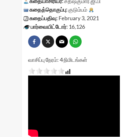
கதையாசிரியர்:
சதீஷ்குமார்.ஜி.பி
கதைத்தொகுப்பு:
குடும்பம்
கதைப்பதிவு:
February 3, 2021
பார்வையிட்டோர்:
16,126
வாசிப்பு நேரம்:
4
நிமிடங்கள்