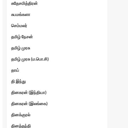
சுதேசமித்திரன்
சுபமங்களா
செம்மலர்
தமிழ் நேசன்
தமிழ் முரசு
தமிழ் முரசு (ம.பொ.சி)
தாய்
தி இந்து
தினகரன் (இந்தியா)
தினகரன் (இலங்கை)
தினக்குரல்
தினத்தந்தி