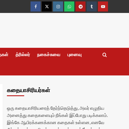
Facebook
Twitter
Instagram
Whatsapp
Telegram
Tumblr
YouTube
தைகள்
த்ரில்லர்
நகைச்சுவை
புனைவு
கதையாசிரியர்கள்
ஒரு கதையாசிரியரைத் தேர்ந்தெடுத்து, அவர் எழுதிய
அனைத்து கதைகளையும் நீங்கள் இப்போது படிக்கலாம்.
இங்கே ஆயிரக்கணக்கான கதைகள் உள்ளன, எனவே