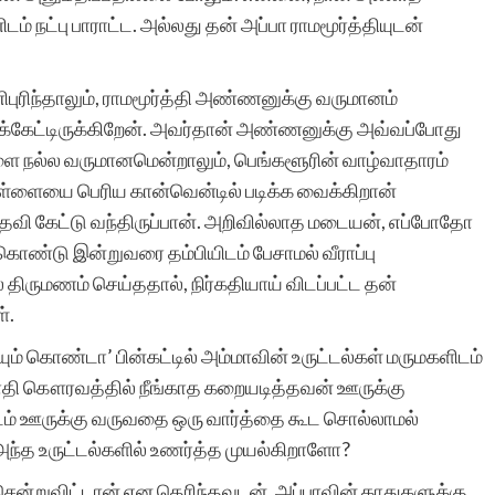
நட்பு பாராட்ட. அல்லது தன் அப்பா ராமமூர்த்தியுடன்
ுரிந்தாலும், ராமமூர்த்தி அண்ணனுக்கு வருமானம்
க்கேட்டிருக்கிறேன். அவர்தான் அண்ணனுக்கு அவ்வப்போது
வேளை நல்ல வருமானமென்றாலும், பெங்களூரின் வாழ்வாதாரம்
பிள்ளையை பெரிய கான்வென்டில் படிக்க வைக்கிறான்
வி கேட்டு வந்திருப்பான். அறிவில்லாத மடையன், எப்போதோ
்டு இன்றுவரை தம்பியிடம் பேசாமல் வீராப்பு
 திருமணம் செய்ததால், நிர்கதியாய் விடப்பட்ட தன்
்.
ும் கொண்டா’ பின்கட்டில் அம்மாவின் உருட்டல்கள் மருமகளிடம்
தி கௌரவத்தில் நீங்காத கறையடித்தவன் ஊருக்கு
ம் ஊருக்கு வருவதை ஒரு வார்த்தை கூட சொல்லாமல்
, அந்த உருட்டல்களில் உணர்த்த முயல்கிறாளோ?
ி சென்றுவிட்டான் என தெரிந்தவுடன், அப்பாவின் காதுகளுக்கு