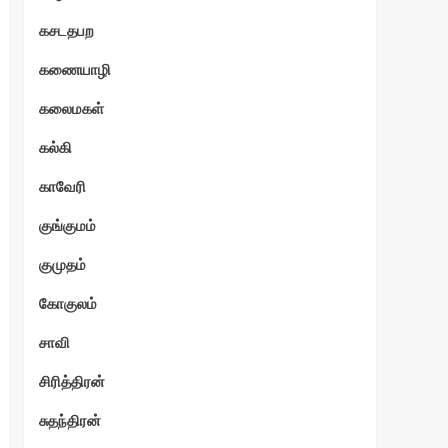
கசடதபற
கணையாழி
கலைமகள்
கல்கி
காவேரி
குங்குமம்
குமுதம்
கோகுலம்
சாவி
சிரித்திரன்
சுதந்திரன்