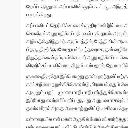
தேய்ப்பதினூடே அம்மாவின் குரல் கேட்டது. அந்தத்
பரபரக்கிறது.
அப்பாவிடம் தெரிவிக்க எனக்கு திராணி இல்லை.
கொஞ்சம் அனுமதிக்கப்படுபவள் மகி தான். அவளின
அறியத்தெரிந்தவர். ஆரம்பத்தில், பேத்தியின் அனை
பிறகு, திடீர் ‘ஞானோதயம்’ வந்தவராக, தன் வழிய
நிறுத்தவேண்டும், உள்ளே யார் அனுமதிக்கப்படவேண
விவரிக்கப்படவில்லை. சிறுமி என்பதால், தேவ
குணவதி, ஏதோ இப்பொழுது தான் புகுந்தவீட்டிற்க
காய்கறியை நறுக்கிக்கொண்டு, பிரளயம் ஏதும் வ
ஆவலும், பதட்டமுமாக மாறி மாறி பார்த்துக்கொண
இப்போது எண்ணிப்பார்ப்பது, புது அனுபவமாகவும், 1
தண்ணீரால் அதை அணைத்துவிட்டு, மகியை தேட
உள்ளறையில் என் மகள் அருகில் போய் உட்கார்ந்தது
புன்முறுவலை தட்டிவிட்டு, மீண்டும் அதன் சிணுங்