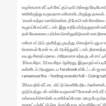
வழக்கமாக வீட்டில் கேட்கும் டிவி அல்லது ரேட
ஊரிலிருந்து வருவதாக மகிமாவிடமிருந்து தகவல
‘எவன் வந்தா உனக்கென்ன, நீ போயி உன் சோலியை 
கழுவப்போய்விட்டாள். இது எதிர்பார்த்ததுதான் எ
தன் வேலையை பார்க்க சென்றுவிடுவாள் என நின
மகிமா மட்டும், குளித்து முடித்து, கொஞ்சம் புது ட
மொபைல் போன்-உடன் அமர்ந்துவிட்டாள். நினைத்தத
வயது சிறைப்பறவை. அநேகமாக சுந்தருடன் சாட்டிங்
10 வயதோ, 12 வயதோ ஆகிறது. இருவரும் எப்படியோ
என்னிடம் அவனுடைய facebook ஸ்டேட்டஸ்-ஐ காட்
ramamoorthy – feeling wonderfull – Going nativ
20 வயதில் வீட்டை விட்டு வெளியேறிய அண்ணன், 
குடும்பத்துடன். எங்கே வருவான்? மோகன் சார் வ
உள்ளவரச்சொல்லி, உபசரிக்கப்போறா, ஊரு பேரு தெ
காலாட்டிக்கிட்டு கெடக்கும்போது, நம்மூரிலே புர