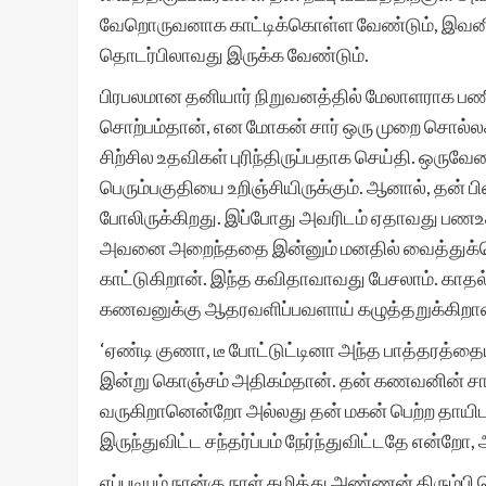
வேறொருவனாக காட்டிக்கொள்ள வேண்டும், இவனிடம் 
தொடர்பிலாவது இருக்க வேண்டும்.
பிரபலமான தனியார் நிறுவனத்தில் மேலாளராக பணிப
சொற்பம்தான், என மோகன் சார் ஒரு முறை சொல்ல
சிற்சில உதவிகள் புரிந்திருப்பதாக செய்தி. ஒரு
பெரும்பகுதியை உறிஞ்சியிருக்கும். ஆனால், தன் 
போலிருக்கிறது. இப்போது அவரிடம் ஏதாவது பணஉத
அவனை அறைந்ததை இன்னும் மனதில் வைத்துக்கொண
காட்டுகிறான். இந்த கவிதாவாவது பேசலாம். காதல்
கணவனுக்கு ஆதரவளிப்பவளாய் கழுத்தறுக்கிறாள
‘ஏண்டி குணா, டீ போட்டுட்டினா அந்த பாத்தரத்தைய
இன்று கொஞ்சம் அதிகம்தான். தன் கணவனின் சா
வருகிறானென்றோ அல்லது தன் மகன் பெற்ற தாயிட
இருந்துவிட்ட சந்தர்ப்பம் நேர்ந்துவிட்டதே என்றோ
எப்படியும் நான்கு நாள் கழித்து அண்ணன் திரும்ப