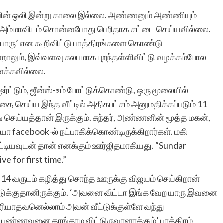
ியோவின் ஒலி இன்று காலை இல்லை. அண்ணனும் அண்ணியும்
். அம்மாவிடம் சொன்னபோது பெரிதாக சட்டை செய்யவில்லை.
பாரு’ என கூறிவிட்டு பாத்திரங்களை கொண்டு
ன்றாலும், இவ்வளவு சுலபமாக புறந்தள்ளிவிட்டு வழக்கம்போல
ைக்கவில்லை.
ீ-ஷர்ட்டும், ஜீன்ஸ்-உம் போட்டுக்கொண்டு, ஒரு மூலையில்
ை செய்ய இந்த வீட்டில் அதிகபட்சம் அனுமதிக்கப்படும் 11
 செய்யத்தான் இருக்கும். சுந்தர், அண்ணனின் மூத்த மகன்,
 facebook-ல் நட்பாகிக்கொண்டிருக்கிறார்கள். மகி
டியவுடன் தான் எனக்கும் ஊர்ஜிதமாகியது. “Sundar
e for first time.”
14 வருடம் கழித்து சொந்த ஊருக்கு விஜயம் செய்கிறான்
ீட்டுக்குதானிருக்கும். ‘அவனை விட்டா இங்க வேற யாரு இவனை
ரியாதவனெல்லாம் அவன் வீட்டுக்குள்ளே வந்து
ட்சி பண்ணவனை தாங்காம விட்டுருவானாக்கும்’ பாத்திரம்