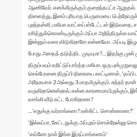
ஆணிவேர். எனக்கிருக்கும் குறைந்தபட்ச ஆறுதல்
திளைத்து, இனம் புரியாத பெருமையை பெற்றோரு
புறந்தள்ளி, மகிமா வாட்ஸப் ஸ்டேட்டஸ் இடுவதை, ச
ரசித்துக்கொண்டிருக்கும் அப்பா அறிந்திருக்க 
இன்னும் வளர விடுகிறாரோ என்னவோ. அப்படி இழுக
போது அதைத் தடுத்திட முடியுமா?… இதற்கு முன் 
திரும்பவும் ஏறிட்டுப்பார்த்த மகிமா, ஒரு புன்
செல்போனை திருப்பி திரையை காட்டினாள், ‘தம்பி
அநேகமாக 2 அல்லது 3 மாதமிருக்கும். சுந்தர் தா
வருகிறானென்றால், என்ன காரணமாயிருக்கும், இங்
வாங்கி வீடு கட்ட போகிறானா?
…’எதுக்கு வர்ராங்களா? உன்கிட்ட சொன்னானா?’
‘இல்லப்பா, கேட்டதுக்கு அப்புறம் சொல்றேன்னு சொல
‘எவ்ளோ நாள் இங்க இருப்பாங்களாம்’