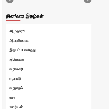
தின/வார இதழ்கள்
அமுதசுரபி
அம்புலிமாமா
இதயம் பேசுகிறது
இன்ஸான்
ஈழகேசரி
ஈழநாடு
ஈழநாதம்
உமா
ஊழியன்