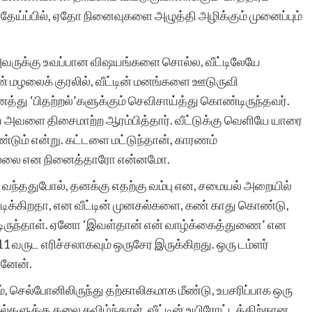
 தேய்ப்பில், ஏதோ நினைவுகளை அழுத்தி அழிக்கும் முனைப்பும்
வணக்கம், தொடர்ந்து
 அவருக்கு உவப்பான விஷயங்களை சொல்ல, வீட்டிலேயே
தங்கள் தளம் நல்ல
் மழலைக் குரலில், வீட்டின் மனங்களை ஊடுருவி
த்து ‘பிதற்றல்’களுக்கும் செவிசாய்த்து கொண்டிருந்தவர்.
சிறுகதைகளை பிரசுரித்து
ே அவளை திசைமாற்ற ஆரம்பித்தார். வீட்டுக்கு வெளியே யாரை
வருவது மகிழ்ச்சி தருகிறது
்டும் என்று. கட்டளை மட்டுந்தான், காரணம்
ையில்லை என நினைத்தாரோ என்னமோ.
ஆனால் சாதாரண
ு வந்ததுபோல், தனக்கு எதற்கு வம்பு என, சமையல் அறையில்
சிறுகதைகளை நிறையப்
ெடிக்கிறதா, என வீட்டின் முனகல்களை, கண் காது கொண்டு,
பேர் படிக்கிறார்கள் என்பது
்டிருந்தாள். ஏனோ ‘இவள்தான் என் வாழ்க்கைத்துணை’ என
1 வருட எரிச்சலாகவும் ஒருசேர இருக்கிறது. ஒரு டம்ளர்
ஆச்சர்யமாக உள்ளது.
ினேன்.
இலக்கியத்தரமான
ம், செல்போனிலிருந்து தற்காலிகமாக மீண்டு, உபசரிப்பாக ஒரு
கதைகளை சிலரே
கல்களுக்கு தலை கவிழ்ந்தாள். வீட்டின் உயிரோட்டத்திற்கான