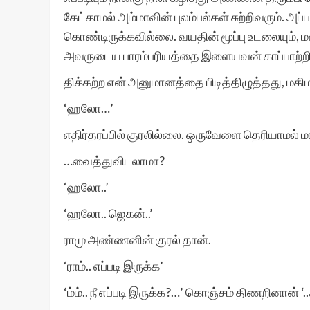
கேட்காமல் அம்மாவின் புலம்பல்கள் சுற்றிவரும்.
கொண்டிருக்கவில்லை. வயதின் மூப்பு உடலையும்,
அவருடைய பாரம்பரியத்தை இளையவன் காப்பாற்றிய
திக்கற்ற என் அனுமானத்தை பிடித்திழுத்தது, மகி
‘ஹலோ…’
எதிர்தரப்பில் குரலில்லை. ஒருவேளை தெரியாமல் ம
…வைத்துவிடலாமா?
‘ஹலோ..’
‘ஹலோ.. ஜெகன்..’
ராமு அண்ணனின் குரல் தான்.
‘ராம்.. எப்படி இருக்க’
‘ம்ம்.. நீ எப்படி இருக்க?…’ கொஞ்சம் திணறினான் ‘