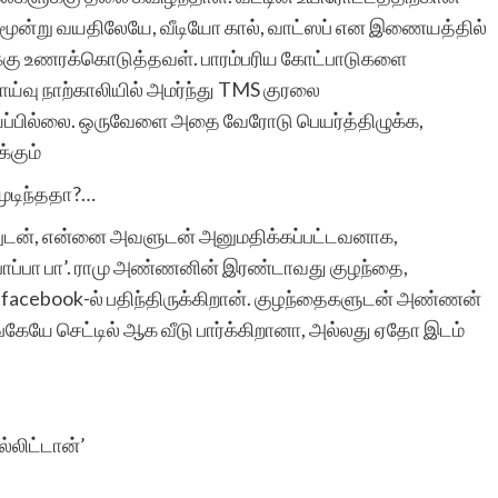
படிக்கிறார்கள் என்பதைக்
. மூன்று வயதிலேயே, வீடியோ கால், வாட்ஸப் என இணையத்தில்
க்கு உணரக்கொடுத்தவள். பாரம்பரிய கோட்பாடுகளை
கண்டேன். தொடர்ந்து
ாய்வு நாற்காலியில் அமர்ந்து TMS குரலை
இலக்கியவாதிகளுக்கு
வாய்ப்பில்லை. ஒருவேளை அதை வேரோடு பெயர்த்திழுக்க,
்கும்
ஆதரவு தாருங்கள்.
முடிந்ததா?…
முறுவலுடன், என்னை அவளுடன் அனுமதிக்கப்பட்டவனாக,
 பாப்பா பா’. ராமு அண்ணனின் இரண்டாவது குழந்தை,
ன் facebook-ல் பதிந்திருக்கிறான். குழந்தைகளுடன் அண்ணன்
சுப்ரபாரதிமணி
கேயே செட்டில் ஆக வீடு பார்க்கிறானா, அல்லது ஏதோ இடம்
்லிட்டான்’