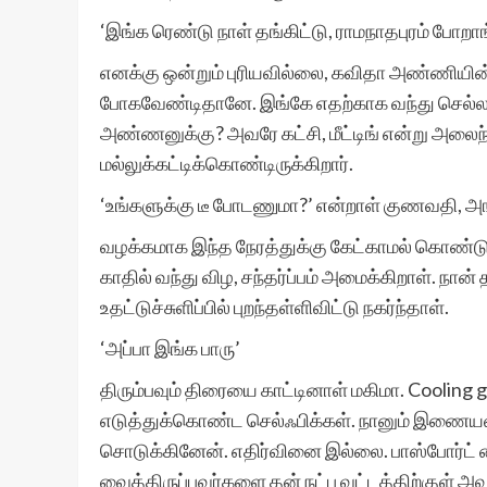
‘இங்க ரெண்டு நாள் தங்கிட்டு, ராமநாதபுரம் போறா
எனக்கு ஒன்றும் புரியவில்லை, கவிதா அண்ணியின
போகவேண்டிதானே. இங்கே எதற்காக வந்து செல்ல
அண்ணனுக்கு? அவரே கட்சி, மீட்டிங் என்று அலைந்து
மல்லுக்கட்டிக்கொண்டிருக்கிறார்.
‘உங்களுக்கு டீ போடணுமா?’ என்றாள் குணவதி, 
வழக்கமாக இந்த நேரத்துக்கு கேட்காமல் கொண்டுவ
காதில் வந்து விழ, சந்தர்ப்பம் அமைக்கிறாள். 
உதட்டுச்சுளிப்பில் புறந்தள்ளிவிட்டு நகர்ந்தாள்.
‘அப்பா இங்க பாரு’
திரும்பவும் திரையை காட்டினாள் மகிமா. Cooling g
எடுத்துக்கொண்ட செல்ஃபிக்கள். நானும் இணையவழி
சொடுக்கினேன். எதிர்வினை இல்லை. பாஸ்போர்ட்
வைத்திருப்பவர்களை தன் நட்பு வட்டத்திற்குள் 