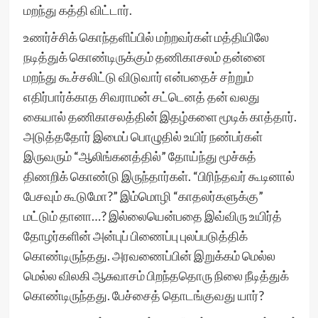
மறந்து கத்தி விட்டார்.
உணர்ச்சிக் கொந்தளிப்பில் மற்றவர்கள் மத்தியிலே
நடித்துக் கொண்டிருக்கும் தணிகாசலம் தன்னை
மறந்து கூச்சலிட்டு விடுவார் என்பதைச் சற்றும்
எதிர்பார்க்காத சிவராமன் சட்டெனத் தன் வலது
கையால் தணிகாசலத்தின் இதழ்களை மூடிக் காத்தார்.
அடுத்ததோர் இமைப் பொழுதில் உயிர் நண்பர்கள்
இருவரும் “ஆலிங்கனத்தில்” தோய்ந்து மூச்சுத்
திணறிக் கொண்டு இருந்தார்கள். “பிரிந்தவர் கூடினால்
பேசவும் கூடுமோ?” இம்மொழி “காதலர்களுக்கு”
மட்டும் தானா…? இல்லையென்பதை இவ்விரு உயிர்த்
தோழர்களின் அன்புப் பிணைப்பு புலப்படுத்திக்
கொண்டிருந்தது. அரவணைப்பின் இறுக்கம் மெல்ல
மெல்ல விலகி ஆசுவாசம் பிறந்ததொரு நிலை நீடித்துக்
கொண்டிருந்தது. பேச்சைத் தொடங்குவது யார்?