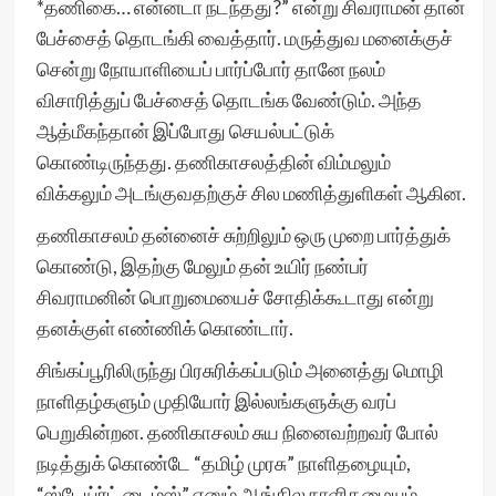
*தணிகை… என்னடா நடந்தது?” என்று சிவராமன் தான்
பேச்சைத் தொடங்கி வைத்தார். மருத்துவ மனைக்குச்
சென்று நோயாளியைப் பார்ப்போர் தானே நலம்
விசாரித்துப் பேச்சைத் தொடங்க வேண்டும். அந்த
ஆத்மீகந்தான் இப்போது செயல்பட்டுக்
கொண்டிருந்தது. தணிகாசலத்தின் விம்மலும்
விக்கலும் அடங்குவதற்குச் சில மணித்துளிகள் ஆகின.
தணிகாசலம் தன்னைச் சுற்றிலும் ஒரு முறை பார்த்துக்
கொண்டு, இதற்கு மேலும் தன் உயிர் நண்பர்
சிவராமனின் பொறுமையைச் சோதிக்கூடாது என்று
தனக்குள் எண்ணிக் கொண்டார்.
சிங்கப்பூரிலிருந்து பிரசுரிக்கப்படும் அனைத்து மொழி
நாளிதழ்களும் முதியோர் இல்லங்களுக்கு வரப்
பெறுகின்றன. தணிகாசலம் சுய நினைவற்றவர் போல்
நடித்துக் கொண்டே “தமிழ் முரசு” நாளிதழையும்,
“ஸ்டேய்ர்ட் டைம்ஸ்” எனும் ஆங்கில நாளிதழையும்