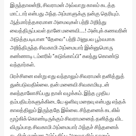
இருந்தாலன்றி, சிவராமன் அவ்வாறு காலம் கடத்த
மாட்டார் என்பது அந்த அம்மாளுக்கு நன்கு தெரியும்.
ஆத்மார்த்தகரமான அமைவுகள் பற்றி அறிந்து
வைத்திருப்பவள் தானே மனைவி….! அன்புக் கணவரின்
அடுத்தபடியான “தேவை” பற்றி அனுபவ பூர்வமாக
அறிந்திருந்த சிவகாமி அம்மையார் இன்னுமொரு
கண்ணாடி டம்ளரில் “கடுங்காப்பி” கலந்து கொண்டு
வந்தார்கள்.
பிரச்சினை என்று எது வந்தாலும் சிவராமன் தனித்துத்
துன்படுவதில்லை. தன் மனைவி சிவகாமியுடன்
கலந்தாலோசிப்பது தான் வழக்கம். இந்த முதிய
தம்பதியர்களுக்கிடையே ஒளிவு மறைவு என்பது எந்தக்
காலத்திலும் இருந்ததே இல்லை. சிந்தனைக் கடலில்
மூழ்கிக் கொண்டிருக்கும் சிவராமனைத் தனித்து விட
விரும்பாத சிவகாமி அம்மையார் அந்தச் சிந்தனைக்
கடலின் எண்ண ஆர்ப்பரிப்பு அலைகளில் தானும்