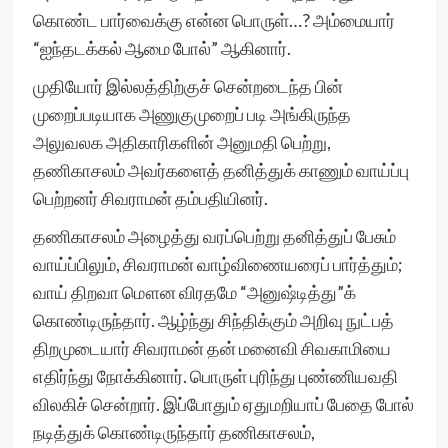
கொண்ட பார்வைக்கு என்ன பொருள்…? அம்மையார்
“ஐந்தடக்கல் ஆமை போல்” ஆகினார்.
முதியோர் இல்லத்திற்குச் சென்றடைந்த பின்
முறைப்படியாக அணுகுமுறைப் படி அங்கிருந்த
அலுவலக அதிகாரிகளின் அனுமதி பெற்று,
தணிகாசலம் அவர்களைத் தனித்துக் காணும் வாய்ப்பு
பெற்றனர் சிவராமன் தம்பதியினர்.
தணிகாசலம் அழைத்து வரப்பெற்று தனித்துப் பேசும்
வாய்ப்பிலும், சிவராமன் வாழ்விணையரைப் பார்த்தும்;
வாய் திறவா மௌன விரதமே “அனுஷ்டித்து”க்
கொண்டிருந்தார். ஆழ்ந்து சிந்திக்கும் அறிவு நுட்பத்
திறமுடையார் சிவராமன் தன் மனைவி சிவகாமியை
எதிர்ந்து நோக்கினார். பொருள் புரிந்து புண்ணியவதி
விலகிச் சென்றார். இப்போதும் ஏதுமறியாப் பேதை போல்
நடித்துக் கொண்டிருந்தார் தணிகாசலம்,