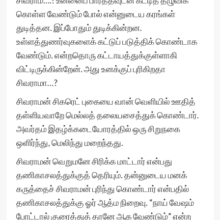
சிவராம….! உன்னைப் பார்த்தவுடன் கட்டித் தழுவிக்
கொள்ள வேண்டும் போல் என்னுடைய கரங்கள்
துடித்தன. இப்போதும் துடிக்கின்றன.
உள்ளத்துணர்வுகளைக் கட்டுப் படுத்திக் கொண்டாக
வேண்டும். என்றதொரு கட்டாயத்துக்குள்ளாகி
விட்டிருக்கின்றேன். அது உனக்குப் புரிகிறதா
சிவராமா…?
சிவராமன் சிகரெட் புகையை வான் வெளியில் ஊதித்
தள்ளியவாறே மெல்லத் தலையசைத்துக் கொண்டார்.
அவர்தம் இதழ்க்கடையோரத்தில் ஒரு சிறுநகை
ஒளிர்ந்து, மெலிந்து மறைந்தது.
சிவராமன் வெறுமனே சிரிக்க மாட்டார் என்பது
தணிகாசலத்துக்குத் தெரியும். தன்னுடைய மனக்
கருத்தைச் சிவராமன் புரிந்து கொண்டார் என்பதில்
தணிகாசலத்துக்கு ஓர் ஆத்ம நிறைவு. “நாய் வேஷம்
போட்டால் குரைத்துத் தானே ஆக வேண்டும்” என்ற