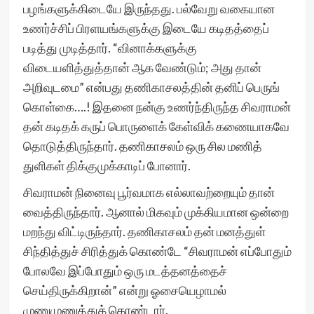
பழங்களுக்கிடையே இருந்தது. பல்வேறு வகையான
உணர்ச்சிப் பிரளயங்களுக்கு இடையே கடிதத்தைப்
படித்து முடித்தார். “வினாக்களுக்கு
விடையளித்துத்தான் ஆக வேண்டும்; அது தான்
அறிவுடமை” என்பது தணிகாசலத்தின் தனிப் பெருங்
கொள்கை….! இதனை நன்கு உணர்ந்திருந்த சிவராமன்
தன் கடிதக் கருப் பொருளைக் கேள்விக் கணையாகவே
தொடுத்திருந்தார். தணிகாசலம் ஒரு சில மணித்
துளிகள் திக்குமுக்காடிப் போனார்.
சிவராமன் நினைவு பூர்வமாக எல்லாவற்றையும் தான்
வைத்திருந்தார். ஆனால் மிகவும் முக்கியமான ஒன்றை
மறந்து விட்டிருந்தார். தணிகாசலம் தன் மனத்துள்
சிந்தித்துச் சிரித்துக் கொண்டே “சிவராமன் எப்போதும்
போலவே இப்போதும் ஒரு மடத்தனத்தைச்
செய்திருக்கிறான்” என்று ஓசையெழாமல்
முணுமுணுத்துக் கொண்டார்.