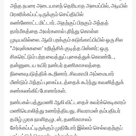
அந்த நபரை அடையாளந் தெரியாத அமைப்பில், அடியில்
பிரசுரிக்கப்பட்டிருக்கும் செய்தியில்
கண்ணோட்டமிட்டார். அதற்குப் பிறகும் அந்தத்
தார்மீகத்தை அவர்களால் புரிந்து கொள்ள
முடியவில்லை. ஆவி பறக்கும் கடுங்காப்பியில் ஒரு சில
“அவுன்சுகளை’ உறிஞ்சிக் குடித்த பின்னர்; ஒரு
சிகரெட்டும் பற்ற வைத்துப் புகைத்துக் கொண்டே,
தன்னுடைய உயிர் நண்பர் தணிகாசலத்தை
நினைவுபடுத்திக் கூறினார். சிவகாமி அம்மையார்
மீண்டும் அந்தப் புகைப்படத்தைக் கூர்ந்து கவனித்துக்
கண்கலங்கிப் போனார்கள்.
நண்பகல் பத்துமணி ஆகி விட்டதைச் சுவர்க்கெடிகாரம்
மணியொலித்து உணர்த்தியது. சிவராமன் தம்பதியர்
தமிழ் முரசு நாளிதழுடன், தணிகாசலம்
சேர்க்கப்பட்டிருக்கும் முதியோர் இல்லம் செல்வதற்குப்