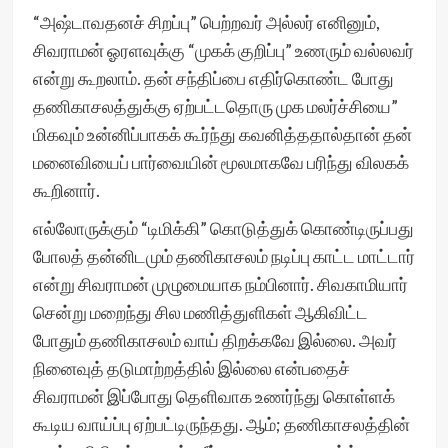
“அஷ்டாவதனச் சிறப்பு” பெற்றவர் அல்லர் எனினும்,
சிவராமன் ஓரளவுக்கு “முகக் குறிப்பு” உணரும் வல்லவர்
என்று கூறலாம். தன் சந்திப்பை எதிர்கொண்ட போது
தணிகாசலத்துக்கு ஏற்பட்டதொரு முக மலர்ச்சியை”
மிகவும் உன்னிப்பாகக் கூர்ந்து கவனித்ததால்தான் தன்
மனைவியைப் பார்வையின் மூலமாகவே பரிந்து விலகக்
கூறினார்.
எல்லோருக்கும் “டிமிக்கி” கொடுத்துக் கொண்டிருப்பது
போலத் தன்னிடமும் தணிகாசலம் நடிப்பு காட்ட மாட்டார்
என்று சிவராமன் முழுமையாக நம்பினார். சிவகாமியார்
சென்று மறைந்து சில மணித்துளிகள் ஆகிவிட்ட
போதும் தணிகாசலம் வாய் திறக்கவே இல்லை. அவர்
நினைவுத் தடுமாற்றத்தில் இல்லை என்பதைச்
சிவராமன் இப்போது தெளிவாக உணர்ந்து கொள்ளக்
கூடிய வாய்ப்பு ஏற்பட்டிருந்தது. ஆம்; தணிகாசலத்தின்