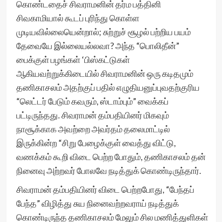
கொண்டதைச் சிவராமனின் தர்ம பத்தினி
சிவகாமியால் கூடப் புரிந்து கொள்ள
முடியவில்லையென்றால்; சுற்றுச் சூழல் பற்றிய பயம்
தேவையே இல்லையல்லவா? அந்த “பொலிதீன்”
பைக்குள் பழங்கள் ‘பிஸ்கட்டுகள்
ஆகியவற்றுக்கிடையில் சிவராமனின் ஒரு கடிதமும்
தணிகாசலம் அதற்குப் பதில் எழுதியனுப்புவதற்குரிய
“லெட்டர் பேடும் கவரும், ஸ்டாம்பும்” வைக்கப்
பட்டிருந்தது. சிவராமன் தம்பதியினர் மிகவும்
நாசூக்காக அவற்றை அவர்தம் தலைமாட்டில்
இருக்கின்ற “சிறு பேழைக்குள் வைத்து விட்டு,
வணக்கம் கூறி விடை பெற்ற போதும், தணிகாசலம் தன்
நினைவு அற்றவர் போலவே நடித்துக் கொண்டிருந்தார்.
சிவராமன் தம்பதியினர் விடை பெற்றபோது, “பேந்தப்
பேந்த” விழித்து சுய நினைவற்றவராய் நடித்துக்
கொண்டிருந்த தணிகாசலம் மேலும் சில மணித்துளிகள்