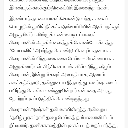
இரண்டறக் கலக்கும் நினைப்பில் இணைந்தார்கள்.
இரண்டாந் தடவையாகக் கொண்டு வந்த காலைப்
பொழுதின் துயில் நீக்கக் கடுங்காப்பியின் ஆவி பறக்கும்
அழகுமிளிர் பளிங்குக் கண்ணாடி டம்ளரைச்
சிவராமனின் அருகில் வைத்துக் கொண்டே பக்கத்து
“சோபாவில்” அமர்ந்து கொண்டு, மிகவும் பதனமாக
சிவராமனின் சிந்தனைகளை மெல்ல – மென்மையாக
அணுகினார்கள். சிற்சில சமயங்களில் எரிந்து வீழும்
சிவராமன், இன்று மிகவும் அமைதியாக; ஆனால்
கலக்கத்தோடு, தன்னுடைய இதயத்து உணர்வுகளைப்
பகிர்ந்து கொள்ள எண்ணுகின்றார் என்பதை அவரது
தோற்றம் புலப்படுத்திக் கொண்டிருந்தது.
சிவராமன் அவர்கள் தன் கையிலிருந்த அன்றைய
“தமிழ் முரசு’ நாளிதழை மெல்லத் தன் மனைவியிடம்
நீட்டினார். தணிகாசலத்தின் புகைப் படத்தைப் பார்த்து,