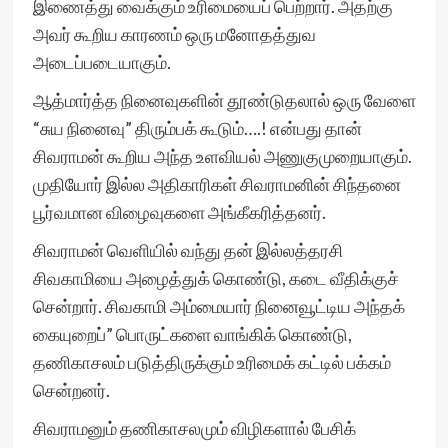
இணைத்து வைக்கும் உரிமையைப் பெற்றார். அதற்கு
அவர் கூறிய காரணம் ஒரு மனோதத்துவ
அடைப்படையாகும்.
ஆத்மார்த்த நினைவுகளின் தூண்டுதலால் ஒரு வேளை
“சுய நினைவு” திரும்பக் கூடும்….! என்பது தான்
சிவராமன் கூறிய அந்த உளவியல் அணுகுமுறையாகும்.
முதியோர் இல்ல அதிகாரிகள் சிவராமனின் சிந்தனை
பூர்வமான விழைவுகளை அங்கீகரித்தனர்.
சிவராமன் வெளியில் வந்து தன் இல்லத்தரசி
சிவகாமியை அழைத்துக் கொண்டு, கடை வீதிக்குச்
சென்றார். சிவகாமி அம்மையார் நினைவூட்டிய அந்தக்
கையுறைப்” பொருட்களை வாங்கிக் கொண்டு,
தணிகாசலம் படுத்திருக்கும் உரிமைக் கட்டில் பக்கம்
சென்றனர்.
சிவராமனும் தணிகாசலமும் விழிகளால் பேசிக்