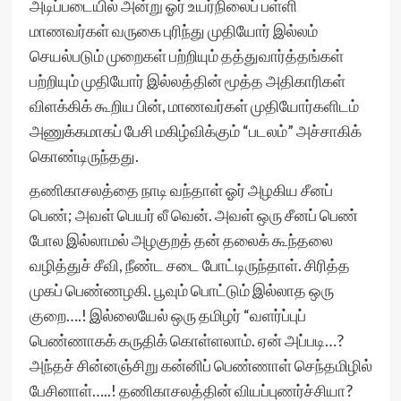
அடிப்படையில் அன்று ஓர் உயர்நிலைப் பள்ளி
மாணவர்கள் வருகை புரிந்து முதியோர் இல்லம்
செயல்படும் முறைகள் பற்றியும் தத்துவார்த்தங்கள்
பற்றியும் முதியோர் இல்லத்தின் மூத்த அதிகாரிகள்
விளக்கிக் கூறிய பின், மாணவர்கள் முதியோர்களிடம்
அணுக்கமாகப் பேசி மகிழ்விக்கும் “படலம்” அச்சாகிக்
கொண்டிருந்தது.
தணிகாசலத்தை நாடி வந்தாள் ஓர் அழகிய சீனப்
பெண்; அவள் பெயர் லீ வென். அவள் ஒரு சீனப் பெண்
போல இல்லாமல் அழகுறத் தன் தலைக் கூந்தலை
வழித்துச் சீவி, நீண்ட சடை போட்டிருந்தாள். சிரித்த
முகப் பெண்ணழகி. பூவும் பொட்டும் இல்லாத ஒரு
குறை….! இல்லையேல் ஒரு தமிழர் “வளர்ப்புப்
பெண்ணாகக் கருதிக் கொள்ளலாம். ஏன் அப்படி…?
அந்தச் சின்னஞ்சிறு கன்னிப் பெண்ணாள் செந்தமிழில்
பேசினாள்…..! தணிகாசலத்தின் வியப்புணர்ச்சியா?