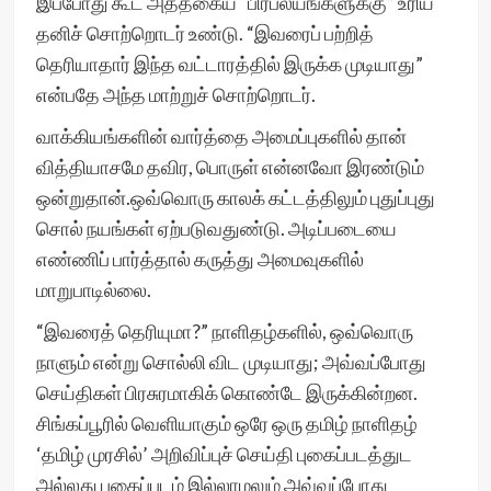
இப்போது கூட அத்தகைய “பிரபல்யங்களுக்கு” உரிய
தனிச் சொற்றொடர் உண்டு. “இவரைப் பற்றித்
தெரியாதார் இந்த வட்டாரத்தில் இருக்க முடியாது”
என்பதே அந்த மாற்றுச் சொற்றொடர்.
வாக்கியங்களின் வார்த்தை அமைப்புகளில் தான்
வித்தியாசமே தவிர, பொருள் என்னவோ இரண்டும்
ஒன்றுதான்.ஒவ்வொரு காலக் கட்டத்திலும் புதுப்புது
சொல் நயங்கள் ஏற்படுவதுண்டு. அடிப்படையை
எண்ணிப் பார்த்தால் கருத்து அமைவுகளில்
மாறுபாடில்லை.
“இவரைத் தெரியுமா?” நாளிதழ்களில், ஒவ்வொரு
நாளும் என்று சொல்லி விட முடியாது; அவ்வப்போது
செய்திகள் பிரசுரமாகிக் கொண்டே இருக்கின்றன.
சிங்கப்பூரில் வெளியாகும் ஒரே ஒரு தமிழ் நாளிதழ்
‘தமிழ் முரசில்’ அறிவிப்புச் செய்தி புகைப்படத்துட
அல்லது புகைப்படம் இல்லாமலும் அவ்வப்போது