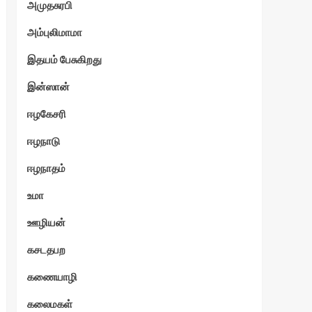
அமுதசுரபி
அம்புலிமாமா
இதயம் பேசுகிறது
இன்ஸான்
ஈழகேசரி
ஈழநாடு
ஈழநாதம்
உமா
ஊழியன்
கசடதபற
கணையாழி
கலைமகள்