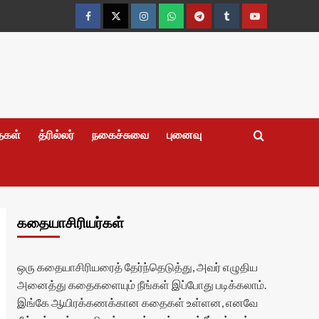
Facebook
Twitter
Instagram
Whatsapp
Telegram
Tumblr
YouTube
தைகள்
த்ரில்லர்
நகைச்சுவை
புனைவு
கதையாசிரியர்கள்
ஒரு கதையாசிரியரைத் தேர்ந்தெடுத்து, அவர் எழுதிய
அனைத்து கதைகளையும் நீங்கள் இப்போது படிக்கலாம்.
இங்கே ஆயிரக்கணக்கான கதைகள் உள்ளன, எனவே