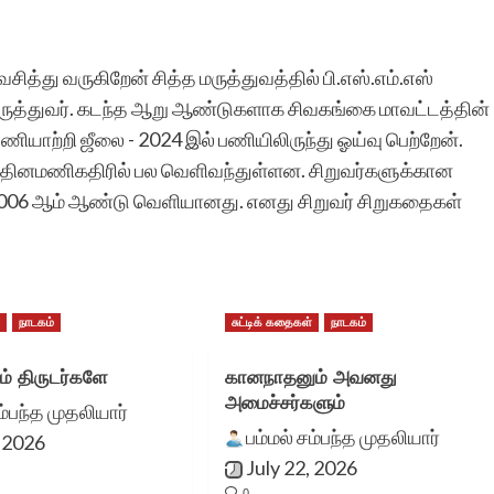
சித்து வருகிறேன் சித்த மருத்துவத்தில் பி.எஸ்.எம்.எஸ்
மருத்துவர். கடந்த ஆறு ஆண்டுகளாக சிவகங்கை மாவட்டத்தின்
ியாற்றி ஜீலை - 2024 இல் பணியிலிருந்து ஓய்வு பெற்றேன்.
 தினமணிகதிரில் பல வெளிவந்துள்ளன. சிறுவர்களுக்கான
 2006 ஆம் ஆண்டு வெளியானது. எனது சிறுவர் சிறுகதைகள்
்
நாடகம்
சுட்டிக் கதைகள்
நாடகம்
ம் திருடர்களே
கானநாதனும் அவனது
அமைச்சர்களும்
ம்பந்த முதலியார்
பம்மல் சம்பந்த முதலியார்
, 2026
July 22, 2026
0