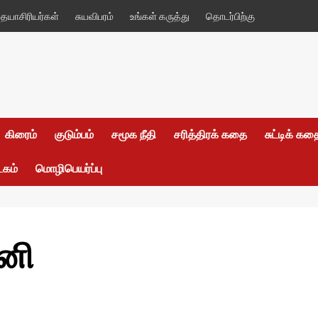
யாசிரியர்கள்
சுயவிபரம்
உங்கள் கருத்து
தொடர்பிற்கு
கிரைம்
குடும்பம்
சமூக நீதி
சரித்திரக் கதை
சுட்டிக் க
டகம்
மொழிபெயர்ப்பு
னி