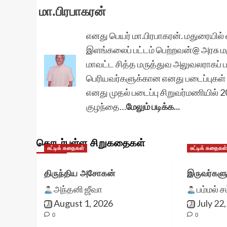
மா.பிரபாகரன்
எனது பெயர் மா.பிரபாகரன். மதுரையில் வ
இளங்கலைப் பட்டம் பெற்றவன்@ அரசு 
மாவட்ட சித்த மருத்துவ அலுவலராகப் பண
பெரியவர்களுக்கான எனது படைப்புகள்
எனது முதல் படைப்பு சிறுவர்மணியில்
குழந்தை…
மேலும் படிக்க...
தொடர்புள்ள சிறுகதைகள்
சுட்டிக் கதைகள்
சுட்டிக் கதைகள
திருந்திய அசோகன்
இருவர்களு
அந்தனி ஜீவா
பம்மல் ச
August 1, 2026
July 22
0
0