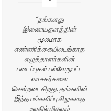
தங்களது
வ
இணையதளத்தின்
மூலமாக
க
எண்ணிக்கையிலடங்காத
எழுத்தாளர்களின்
படைப்புகள் பல்வேறுபட்ட
இ
வாசகர்களை
எழு
சென்றடைகிறது. தங்களின்
இந்த பங்களிப்பு சிறுகதை
நற
உலகில் மிகவும்
ஏற்