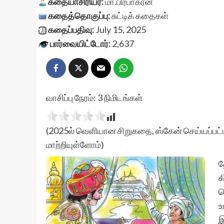
கதையாசிரியர்:
மா.பிரபாகரன்
கதைத்தொகுப்பு:
சுட்டிக் கதைகள்
கதைப்பதிவு:
July 15, 2025
பார்வையிட்டோர்:
2,637
வாசிப்பு நேரம்:
3
நிமிடங்கள்
(2025ல் வெளியான சிறுகதை, ஸ்கேன் செய்யப்பட்ட
மாற்றியுள்ளோம்)
த
க
ச
உ
இ