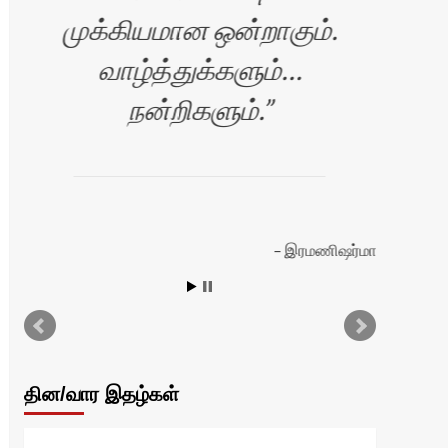
முக்கியமான ஒன்றாகும்.
என்
வாழ்த்துக்களும்…
ாஜா
நன்றிகளும்.
வ
இரமணிஷர்மா
எ
ஆனந
தின/வார இதழ்கள்