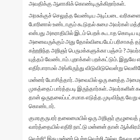
அவதிக்கு ஆளாகிக் கொண்டிருக்கிறார்கள்.
அரசுக்குச் செலுத்த வேண்டிய அடிப்படை வரிகளைக்
போரினால் உண்டாகும் கூடுதல் சுமை அவர்கள் மத்தி
என்பது அகராதியில் இடம் பெறக் கூடாத கொடிய யுத
அனைவருக்கும் அது தோல்வியையேப் பரிசாகத் தந்த
கற்றறிந்த அறிஞர் பெருமக்களுக்கா பஞ்சம் ? அவர்
யுத்தம் வேண்டாம். புறாக்கள் பறக்கட்டும். இத
எதிர்பாராமல் அங்கிருந்து விடுவிடுவென்று வெளிய
மன்னர் யோசித்தார். அவையில் ஒரு கனத்த அமைதி 
முகத்தைப் பார்த்தபடி இருந்தார்கள். அவர்களின் 
தான் ஒருதலைப்பட்சமாக எடுத்த முடிவிற்கு வேறு வ
கொண்டார்.
குமரகுருபரர் தலைமையில் ஒரு அறிஞர் குழுவைத் த
வார்த்தையில் எதிரி நாட்டு மன்னன் தான் ஆக்கிரம
வெற்றி! இது மன்னர் பெற்ற வெற்றி அல்ல. தேவய