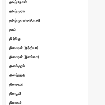
தமிழ் நேசன்
தமிழ் முரசு
தமிழ் முரசு (ம.பொ.சி)
தாய்
தி இந்து
தினகரன் (இந்தியா)
தினகரன் (இலங்கை)
தினக்குரல்
தினத்தந்தி
தினமணி
தினபூமி
தினமலர்