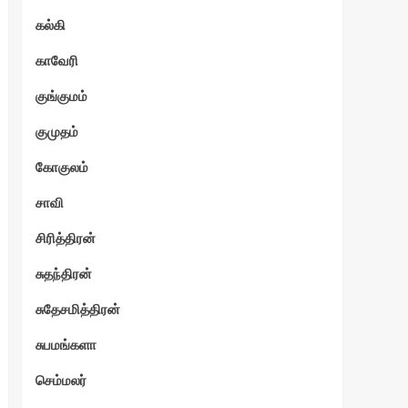
கல்கி
காவேரி
குங்குமம்
குமுதம்
கோகுலம்
சாவி
சிரித்திரன்
சுதந்திரன்
சுதேசமித்திரன்
சுபமங்களா
செம்மலர்