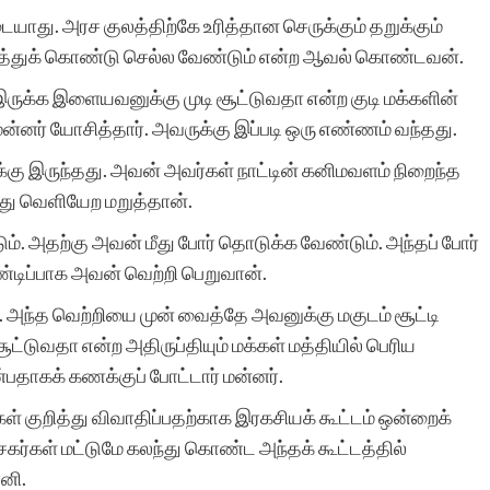
ு. அரச குலத்திற்கே உரித்தான செருக்கும் தறுக்கும்
ரித்துக் கொண்டு செல்ல வேண்டும் என்ற ஆவல் கொண்டவன்.
தங்களின் இணைய
ருக்க இளையவனுக்கு முடி சூட்டுவதா என்ற குடி மக்களின்
இதழைப் பார்த்தேன்.
ன்னர் யோசித்தார். அவருக்கு இப்படி ஒரு எண்ணம் வந்தது.
மகிழ்ந்தேன். பலருக்கும்
்கு இருந்தது. அவன் அவர்கள் நாட்டின் கனிமவளம் நிறைந்த
்து வெளியேற மறுத்தான்.
பயனாக பல செய்திகள்
ும். அதற்கு அவன் மீது போர் தொடுக்க வேண்டும். அந்தப் போர்
நிறைய உள்ளன. ஏற்கனவே
ிப்பாக அவன் வெற்றி பெறுவான்.
படிக்க மறந்த
ம். அந்த வெற்றியை முன் வைத்தே அவனுக்கு மகுடம் சூட்டி
இதழ்களையும் பார்வைக்கு
ட்டுவதா என்ற அதிருப்தியும் மக்கள் மத்தியில் பெரிய
்பதாகக் கணக்குப் போட்டார் மன்னர்.
வைத்து படிக்க கொடுப்பது
கள் குறித்து விவாதிப்பதற்காக இரகசியக் கூட்டம் ஒன்றைக்
மகிழ்ச்சி அளிக்கிறது.
சகர்கள் மட்டுமே கலந்து கொண்ட அந்தக் கூட்டத்தில்
னி.