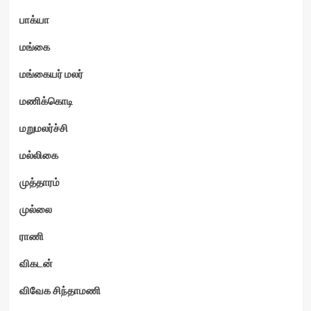
பாக்யா
மங்கை
மங்கையர் மலர்
மணிக்கொடி
மறுமலர்ச்சி
மல்லிகை
முத்தாரம்
முல்லை
ராணி
விகடன்
விவேக சிந்தாமணி