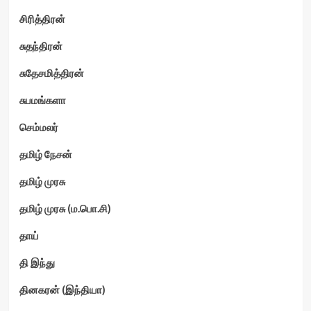
சிரித்திரன்
சுதந்திரன்
சுதேசமித்திரன்
சுபமங்களா
செம்மலர்
தமிழ் நேசன்
தமிழ் முரசு
தமிழ் முரசு (ம.பொ.சி)
தாய்
தி இந்து
தினகரன் (இந்தியா)