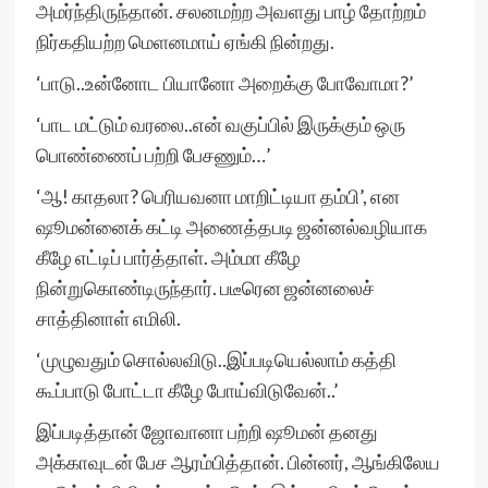
அமர்ந்திருந்தான். சலனமற்ற அவளது பாழ் தோற்றம்
நிர்கதியற்ற மெளனமாய் ஏங்கி நின்றது.
‘பாடு..உன்னோட பியானோ அறைக்கு போவோமா?’
‘பாட மட்டும் வரலை..என் வகுப்பில் இருக்கும் ஒரு
பொண்ணைப் பற்றி பேசணும்…’
‘ஆ! காதலா? பெரியவனா மாறிட்டியா தம்பி’, என
ஷூமன்னைக் கட்டி அணைத்தபடி ஜன்னல்வழியாக
கீழே எட்டிப் பார்த்தாள். அம்மா கீழே
நின்றுகொண்டிருந்தார். படீரென ஜன்னலைச்
சாத்தினாள் எமிலி.
‘முழுவதும் சொல்லவிடு..இப்படியெல்லாம் கத்தி
கூப்பாடு போட்டா கீழே போய்விடுவேன்..’
இப்படித்தான் ஜோவானா பற்றி ஷூமன் தனது
அக்காவுடன் பேச ஆரம்பித்தான். பின்னர், ஆங்கிலேய