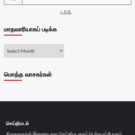
« JUL
மாதவாரியாகப் படிக்க
மொத்த வாசகர்கள்
செய்திமடல்
சிறுகதைகள் இணையதள செய்திமடலைப் பெற்று எப்போதும்