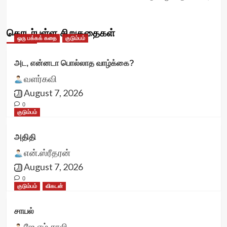
தொடர்புள்ள சிறுகதைகள்
ஒரு பக்கக் கதை
குடும்பம்
அட, என்னடா பொல்லாத வாழ்க்கை?
வளர்கவி
August 7, 2026
0
குடும்பம்
அதிதி
என்.ஸ்ரீதரன்
August 7, 2026
0
குடும்பம்
விகடன்
சாயல்
ஜே.எம்.சாலி