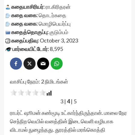
கதையாசிரியர்:
ரா.கிரிதரன்
கதை வகை:
தொடர்கதை
கதை வகை:
மொழிபெயர்ப்பு
கதைத்தொகுப்பு:
குடும்பம்
கதைப்பதிவு:
October 3, 2023
பார்வையிட்டோர்:
8,595
வாசிப்பு நேரம்:
2
நிமிடங்கள்
3
|
4
|
5
ராபர்ட் ஷூமன் கண்மூடி உட்கார்ந்திருந்தான். மாலை நேர
செந்நிற வெயில் வனத்தின் இடைவெளி வழியாக
விடாமல் நுழைந்தது. தூரத்தில் மரங்கொத்தி