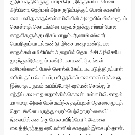
குடும்பத்திலிருந்து மார்கரெட், இத்தாலியப் பெண்
அல்பினா, ஜெர்மன் அரச குடும்பத்துப் பெண் காதரீன்
என பலவித காதல்கள் எமிலியின் அறையில் விஸ்வரூபம்
கொள்ளத் தொடங்கின. பருவத்துக்கு ஏற்றார்போல
காதலிகளுக்கு பரிசும் மாறும். ஆனால் எல்லார்
பெயரிலும் பாடல் உண்டு, இசை மழை உண்டு. பல
காதல்கள் எமிலியின் அறையில் தொடங்கி அங்கேயே
முடிந்துவிடுவதும் உண்டு. பல மணி நேரங்கள்
ஷூமன்னைப் பேசச் சொல்லி கேட்டபடி படுத்திருப்பாள்
எமிலி. தட்ப வெட்பம், பசி தூக்கம் என காலப் பிரக்ஞை
இல்லாத பருவம். உயிர்ப்போடு ஷூமன் சொல்லும்
சந்திப்புகளை தனதாக்கிக் கொண்டாள் எமிலி. காதல்
மாற மாற அவள் மேல் ஊர்ந்த தடிப்புகள் தொலை மூடத்
தொடங்கின. மருத்துவரும் பெற்றோரும் கைவிட்ட
நிலையில் கனங்கு போல உயிர்ப்போடு அவளை
வைத்திருந்தது ஷூமன்னின் காதலும் இசையும் தான்.