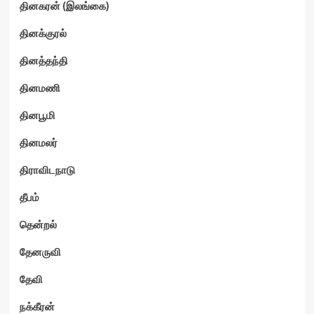
தினகரன் (இலங்கை)
தினக்குரல்
தினத்தந்தி
தினமணி
தினபூமி
தினமலர்
திராவிடநாடு
தீபம்
தென்றல்
தேனருவி
தேவி
நக்கீரன்