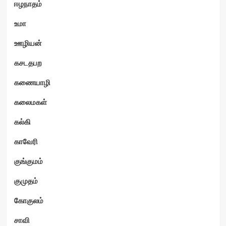
ஈழநாதம்
உமா
ஊழியன்
கசடதபற
கணையாழி
கலைமகள்
கல்கி
காவேரி
குங்குமம்
குமுதம்
கோகுலம்
சாவி