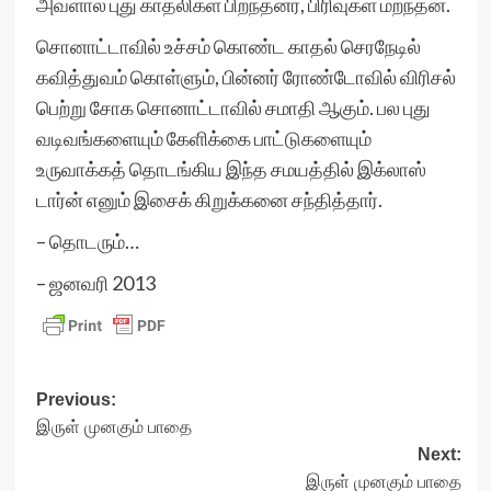
அவளால் புது காதலிகள் பிறந்தனர், பிரிவுகள் மறந்தன.
சொனாட்டாவில் உச்சம் கொண்ட காதல் செரநேடில்
கவித்துவம் கொள்ளும், பின்னர் ரோண்டோவில் விரிசல்
பெற்று சோக சொனாட்டாவில் சமாதி ஆகும். பல புது
வடிவங்களையும் கேளிக்கை பாட்டுகளையும்
உருவாக்கத் தொடங்கிய இந்த சமயத்தில் இக்லாஸ்
டார்ன் எனும் இசைக் கிறுக்கனை சந்தித்தார்.
– தொடரும்…
– ஜனவரி 2013
Post
Previous:
இருள் முனகும் பாதை
navigation
Next:
இருள் முனகும் பாதை