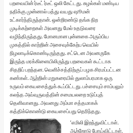
பறவையின் ர்டீட் ர்டீட் ஒலி கேட்டது. சுழல்கள் மண்டிய
நதிக்கு முன்னால் பத்து வயது ஷூமன்
உட்கார்ந்திருந்தான். ஒன்றிரண்டு தங்க நிற
முடிக்கற்றைகள் அவனது மேல் உதடுவரை
வழிந்திருந்தது. மோனமான புன்னகை அரும்பிய
முகத்தில் காற்றின் அசைவுக்கேற்ப வெயில்
நிழலாடிக்கொண்டிருந்தது. சட்டென அவனருகே
இருந்த மரக்கிளையிலிருந்து பறவைகள் கூட்டாக
சிதறிப் பறந்தன. வெளிச்சத்திற்குப் பழக சிரமப்பட்டன
கண்கள். ஆற்றின் மறுகரையில் துலாம்பரமாக ஒரு
உருவம் கையசைத்துக் கூப்பிட்டது. பச்சையும் சாம்பலும்
கலந்த அவ்வுருவத்தின் சமையலறை உடுப்புத்
தெளிவானது. அவனது அம்மா சத்தமாகக்
கத்திக்கொண்டு கையசைப்பது தெரிந்தது.
‘எமிலி இறந்துவிட்டாள்.
ஆற்றோடு போய்விட்டாள்.