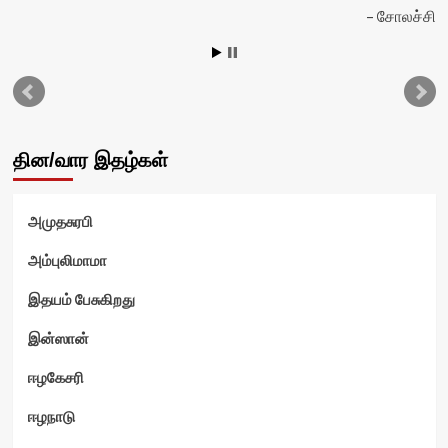
சோலச்சி
தின/வார இதழ்கள்
அமுதசுரபி
அம்புலிமாமா
இதயம் பேசுகிறது
இன்ஸான்
ஈழகேசரி
ஈழநாடு