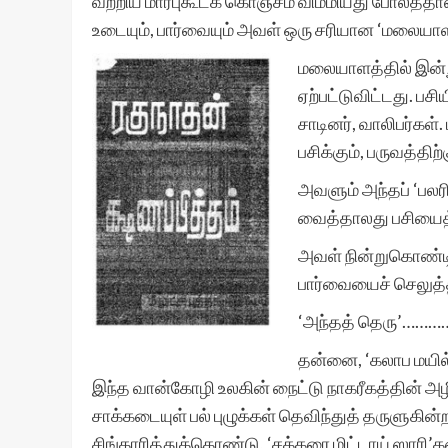
வற்றிய மார்புகூடக் கொஞ்சம் விம்மியது போலத்தான்
உடையும், பார்வையும் அவள் ஒரு சரியான ‘மலையாள
மலையாளத்தில் இன்று 
ஏற்பட்டுவிட்டது. ப
சாடினர், வாலிபர்கள
பசிக்கும், பருவத்திற
அவளும் அந்தப் ‘பலரி
வைத்தாலது பசியைத
அவள் நின்றுகொண்டிர
பார்வையைச் செலுத்
‘அந்தத் தெரு’………
தன்னை, ‘கலாப மயில் 
இந்த வான்கோழி உலகின் நைட்டு நாகரீகத்தின் அழ
சாக்கடையுள் பல் புழுக்கள் தெவிந்துத் தருளுகின்
சிங்காரித்துக்கொண்டு, ‘சக்கரை மிட்டாய் ஸாரி