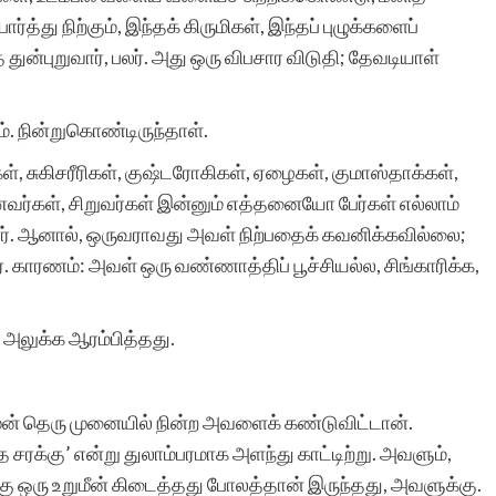
த்து நிற்கும், இந்தக் கிருமிகள், இந்தப் புழுக்களைப்
 துன்புறுவார், பலர். அது ஒரு விபசார விடுதி; தேவடியாள்
சிறுகதை என்னும்
அற்புதமான கலை
. நின்றுகொண்டிருந்தாள்.
வடிவத்திற்கு உயிர்
 சுகிசரீரிகள், குஷ்டரோகிகள், ஏழைகள், குமாஸ்தாக்கள்,
ாணவர்கள், சிறுவர்கள் இன்னும் எத்தனையோ பேர்கள் எல்லாம்
கொடுத்து அறிவியல்,
னர். ஆனால், ஒருவராவது அவள் நிற்பதைக் கவனிக்கவில்லை;
குடும்பம், க்ரைம் என்று
. காரணம்: அவள் ஒரு வண்ணாத்திப் பூச்சியல்ல, சிங்காரிக்க,
பலதரப்பட்ட
 அலுக்க ஆரம்பித்தது.
கதைகளை எழுதவும்
படிக்கவும் ஊக்குவித்து
ுன் தெரு முனையில் நின்ற அவளைக் கண்டுவிட்டான்.
வரும் சிறுகதைகள்.காம்
சரக்கு’ என்று துலாம்பரமாக அளந்து காட்டிற்று. அவளும்,
தளத்தின் செயல்பாடு
்கு ஒரு உறுமீன் கிடைத்தது போலத்தான் இருந்தது, அவளுக்கு.