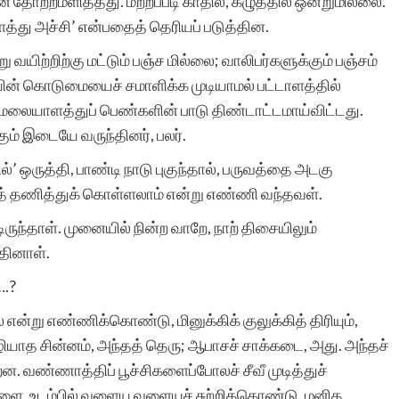
 தோற்றமளித்தது. மற்றப்படி காதில், கழுத்தில் ஒன்றுமில்லை.
த்து அச்சி’ என்பதைத் தெரியப் படுத்தின.
வயிற்றிற்கு மட்டும் பஞ்ச மில்லை; வாலிபர்களுக்கும் பஞ்சம்
சியின் கொடுமையைச் சமாளிக்க முடியாமல் பட்டாளத்தில்
். மலையாளத்துப் பெண்களின் பாடு திண்டாட்டமாய்விட்டது.
்கும் இடையே வருந்தினர், பலர்.
ல்’ ஒருத்தி, பாண்டி நாடு புகுந்தால், பருவத்தை அடகு
் தணித்துக் கொள்ளலாம் என்று எண்ணி வந்தவள்.
ுந்தாள். முனையில் நின்ற வாறே, நாற் திசையிலும்
தினாள்.
….?
என்று எண்ணிக்கொண்டு, மினுக்கிக் குலுக்கித் திரியும்,
ியாத சின்னம், அந்தத் தெரு; ஆபாசச் சாக்கடை, அது. அந்தச்
றன. வண்ணாத்திப் பூச்சிகளைப்போலச் சீவீ முடித்துச்
’களை, உடம்பில் வளைய வளையச் சுற்றிக்கொண்டு, மனித