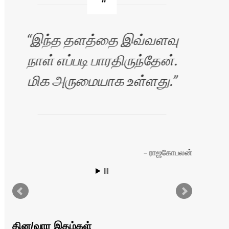
இந்த தளத்தை இவ்வளவு
நாள் எப்படி பாரதிருந்தேன்.
மிக அருமையாக உள்ளது.
தள
ராஜகோபலன்
இயங
இருக
தின/வார இதழ்கள்