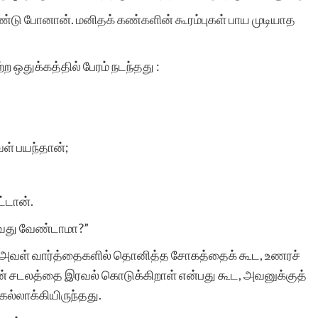
மிகுந்த பாராட்டுக்குரியது.
்டு போனான். மனிதக் கண்களின் கூரம்புகள் பாய முடியாத
 ஒதுக்கத்தில் பேரம் நடந்தது :
நஞ்சப்பன் ஈர
ள் பயந்தான்;
்டான்.
ாவது வேண்டாமா?”
ிற்கு அவள் வார்த்தைகளில் தொனித்த சோகத்தைக் கூட, உணரச்
 தன் சடலத்தை இரவல் கொடுக்கிறாள் என்பது கூட, அவனுக்குத்
்லாக்கியிருந்தது.