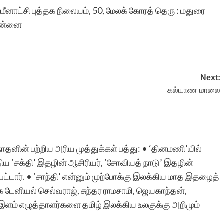
 – மீனாட்சி புத்தக நிலையம், 50, மேலக் கோரத் தெரு : மதுரை
சென்னை
Next:
கல்யாண மாலை
நாதனின் பற்றிய அரிய முத்துக்கள் பத்து: • ‘தினமணி’யில்
ய ‘சக்தி’ இதழின் ஆசிரியர், ‘சோவியத் நாடு’ இதழின்
பட்டார். • ‘சாந்தி’ என்னும் முற்போக்கு இலக்கிய மாத இதழைத்
டேனியல் செல்வராஜ், சுந்தர ராமசாமி, ஜெயகாந்தன்,
ளம் எழுத்தாளர்களை தமிழ் இலக்கிய உலகுக்கு அறிமும்