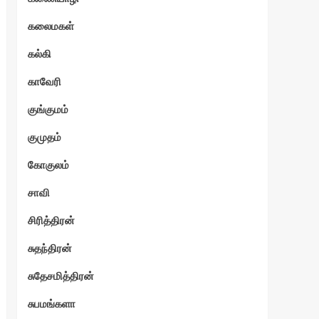
கலைமகள்
கல்கி
காவேரி
குங்குமம்
குமுதம்
கோகுலம்
சாவி
சிரித்திரன்
சுதந்திரன்
சுதேசமித்திரன்
சுபமங்களா