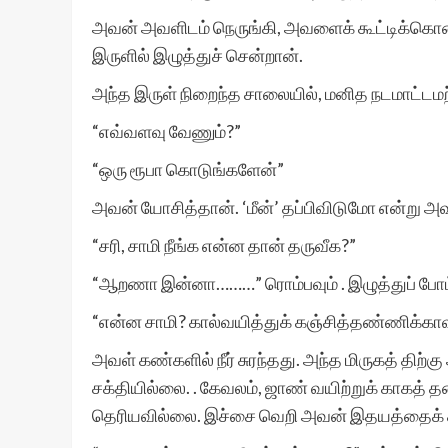
அவன் அவளிடம் நெருங்கி, அவளைக் கூட்டிக்கொண
இருளில் இழுத்துச் சென்றான்.
அந்த இருள் நிறைந்த சாலையில், மனித நடமாட்டமற்ற
“எவ்வளவு வேணும்?”
“ஒரு ரூபா கொடுங்களேன்”
அவன் யோசித்தான். ‘மீன்’ தப்பிவிடுமோ என்று அவ
“சரி, சாமி நீங்க என்ன தான் தருவீக?”
“ஆறணா இன்னா………” ரொம்பவும் . இழுத்துப் போட
“என்ன சாமி? கால்வயித்துக் கஞ்சித்தண்ணிக்க
அவள் கண்களில் நீர் சுரந்தது. அந்த மிருகத் த
சக்தியில்லை. . கேவலம், ஜாண் வயிற்றுக் காகத்
தெரியவில்லை. இச்சை வெறி அவன் இதயத்தைக் கல