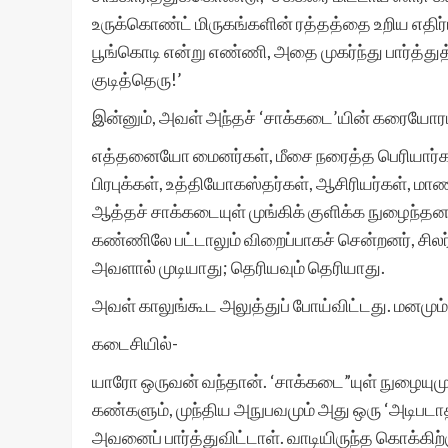
உருக்கொண்ட் மிருகங்களின் ரத்தத்தை உறிய எதிர்பார்
பூங்கொடி என்று எண்ணி, அதை முகர்ந்து பார்த்துத்
குடித்தெரு!’
இன்னும், அவள் அந்தச் ‘சாக்கடை’யின் கரையோரம்
எத்தனையோ மைனர்கள், மீசை நரைத்த பெரியார்கள்,
பிரபுக்கள், உத்தியோகஸ்தர்கள், ஆசிரியர்கள், ம
ஆத்தச் சாக்கடையுள் முங்கிக் குளிக்க நுழைந்த
கண்ணிலே பட்டாலும் விறைப்பாகச் சென்றனர், சிலர்
அவளால் முடியாது; தெரியவும் தெரியாது.
அவள் காலுங்கூட அலுத்துப் போய்விட்டது. மனமும்
கடைசியில்-
யாரோ ஒருவன் வந்தான். ‘சாக்கடை”யுள் நுழையும
கண்களும், முந்திய அநுபவமும் அது ஒரு ‘அடிபடாத 
அவனைப் பார்த்துவிட்டாள். வாடியிருந்த கொக்கிற