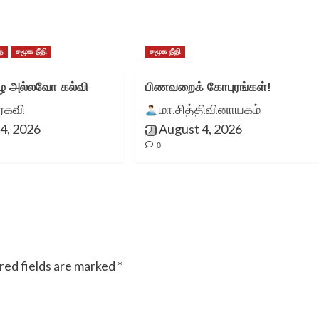
ை
சமூக நீதி
சமூக நீதி
 அல்லவோ கல்வி
பிணவறைக் கோபுரங்கள்!
ுரகவி
மா.சித்திவினாயகம்
4, 2026
August 4, 2026
0
red fields are marked
*