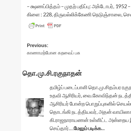
– க்ஷணப்பித்தம் – முதற் பதிப்பு: அக்டோபர், 1952
கிளை : 228, திருவல்லிக்கேணி நெடுஞ்சாலை, 
Post
Previous:
காணாமற்போன கறவைப் பசு
navigation
தொ.மு.சி.ரகுநாதன்
தமிழ்ப் படைப்பாளி தொ.மு.சிதம்பர ரகு
உதவி ஆசிரியர், வை.கோவிந்தன் நடத்தி
ஆசிரியர் போன்ற பொறுப்புகளில் செயல்
தொடங்கி நடத்தியவர், அதன் வாயிலாக 
கி.ராஜநாராயணன் உள்ளிட்ட அன்றைய இ
செய்தார்.…
மேலும் படிக்க...