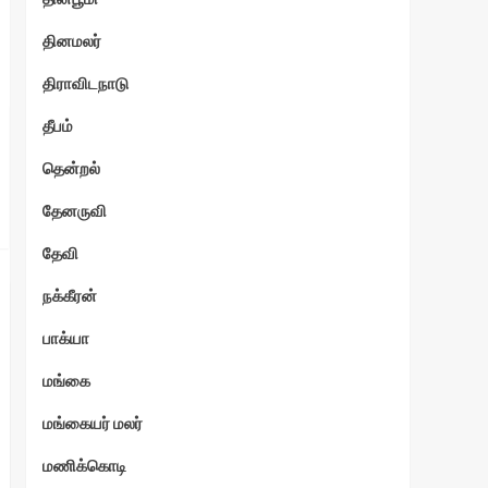
தினமலர்
திராவிடநாடு
தீபம்
தென்றல்
தேனருவி
தேவி
நக்கீரன்
பாக்யா
மங்கை
மங்கையர் மலர்
மணிக்கொடி