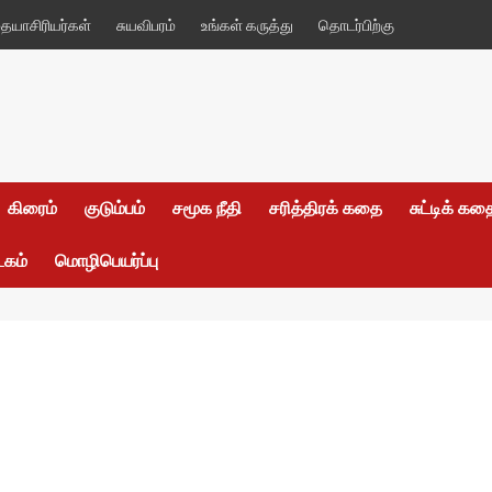
யாசிரியர்கள்
சுயவிபரம்
உங்கள் கருத்து
தொடர்பிற்கு
கிரைம்
குடும்பம்
சமூக நீதி
சரித்திரக் கதை
சுட்டிக் க
டகம்
மொழிபெயர்ப்பு