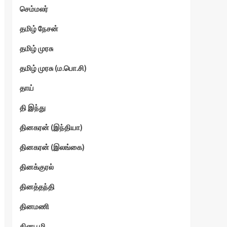
செம்மலர்
தமிழ் நேசன்
தமிழ் முரசு
தமிழ் முரசு (ம.பொ.சி)
தாய்
தி இந்து
தினகரன் (இந்தியா)
தினகரன் (இலங்கை)
தினக்குரல்
தினத்தந்தி
தினமணி
தினபூமி