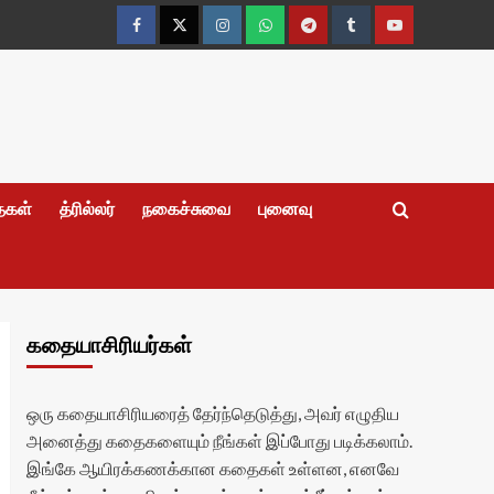
Facebook
Twitter
Instagram
Whatsapp
Telegram
Tumblr
YouTube
தைகள்
த்ரில்லர்
நகைச்சுவை
புனைவு
கதையாசிரியர்கள்
ஒரு கதையாசிரியரைத் தேர்ந்தெடுத்து, அவர் எழுதிய
அனைத்து கதைகளையும் நீங்கள் இப்போது படிக்கலாம்.
இங்கே ஆயிரக்கணக்கான கதைகள் உள்ளன, எனவே