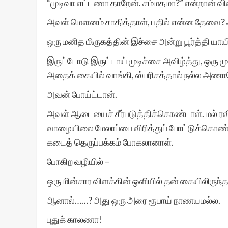
“முடிவா எட்டணா தாறேன். சம்மதமா?” என்றான் வி
அவள் மௌனம் சாதித்தாள், பதில் என்ன தேவை?
ஒரு மனித மிருகத்தின் இச்சை அன்று பூர்த்தி யாயி
இருட்டோடு இருட்டாய் முடிச்சை அவிழ்த்து, ஒரு 
அதைக் கையில் வாங்கி, ஸ்பரிசத்தால் நல்ல அண
அவன் போய்ட்டான்.
அவள் ஆடையைச் சீர்படுத்திக்கொண்டாள். மல் ரவி
வாழையிலை மேலாப்பை விரித்துப் போட்டுக்கொண்ட
கடைத் தெருப்பக்கம் போகலானாள்.
போகிற வழியில் –
ஒரு மின்சார விளக்கின் ஒளியில் தன் கையிலிருந்
ஆனால்……? அது ஒரு அரை ரூபாய் நாணயமல்ல.
புதுக் காலணா!