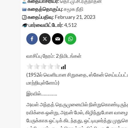
கதையாசிரியர்:
தொ.மு.சி.ரகுநாதன்
கதைத்தொகுப்பு:
சமூக நீதி
கதைப்பதிவு:
February 21, 2023
பார்வையிட்டோர்:
4,512
வாசிப்பு நேரம்:
2
நிமிடங்கள்
(1952ல் வெளியான சிறுகதை, ஸ்கேன் செய்யப்பட்ட
மாற்றியுள்ளோம்)
இரவில்………….
அவள் அந்தத் தெருமுனையில் நின்றுகொண்டிருந்தாள்.
ரவிக்கை ஒன்று, அதன் மேல், கிழிந்துபோன வாழை
பேருக்காக ஒட்டிக் கிடந்தது, ஒட்டியுலர்த்து மு