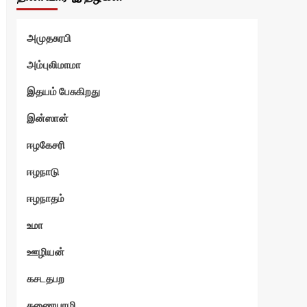
அமுதசுரபி
அம்புலிமாமா
இதயம் பேசுகிறது
ோடு
இன்ஸான்
ஈழகேசரி
ஈழநாடு
ஈழநாதம்
உமா
ஊழியன்
கசடதபற
கணையாழி