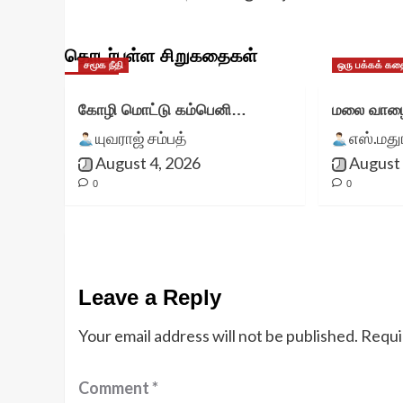
தொடர்புள்ள சிறுகதைகள்
சமூக நீதி
ஒரு பக்கக் கத
கோழி மொட்டு கம்பெனி…
மலை வாழை
யுவராஜ் சம்பத்
எஸ்.மத
August 4, 2026
August 
0
0
Leave a Reply
Your email address will not be published.
Requi
Comment
*