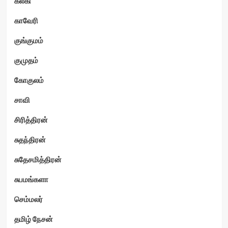
கல்கி
காவேரி
குங்குமம்
குமுதம்
கோகுலம்
சாவி
சிரித்திரன்
சுதந்திரன்
சுதேசமித்திரன்
சுபமங்களா
செம்மலர்
தமிழ் நேசன்