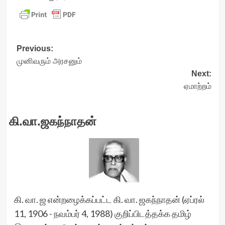
Post
Previous:
முனிவரும் அரசனும்
navigation
Next:
ஏமாற்றம்
கி.வா.ஜகந்நாதன்
கி. வா. ஜ என்றழைக்கப்பட்ட கி. வா. ஜகந்நாதன் (ஏப்ரல்
11, 1906 - நவம்பர் 4, 1988) குறிப்பிடத்தக்க தமிழ்