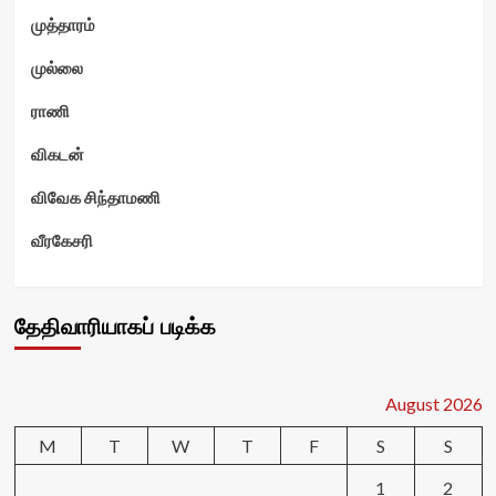
முத்தாரம்
முல்லை
ராணி
விகடன்
விவேக சிந்தாமணி
வீரகேசரி
தேதிவாரியாகப் படிக்க
August 2026
M
T
W
T
F
S
S
1
2