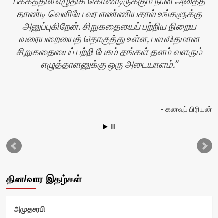
பக்கத்தில் எழுதிக் கொண்டிருக்கும் நான் அதைத்
தாண்டி வெளியே வர எண்ணியதால் உங்களுக்கு
அனுப்புகிறேன். சிறுகதையைப் பற்றிய நிறைய
வரையறையைத் தொகுத்து உள்ள, பல விதமான
பி
சிறுகதையைப் பற்றி பேசும் தங்கள் தளம் வளரும்
எழுத்தாளனுக்கு ஒரு அடையாளம்.
கனவுப் பிரியன்
தின/வார இதழ்கள்
அமுதசுரபி