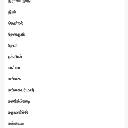
திராவிடநாடு
தீபம்
தென்றல்
தேனருவி
தேவி
நக்கீரன்
பாக்யா
மங்கை
மங்கையர் மலர்
மணிக்கொடி
மறுமலர்ச்சி
மல்லிகை