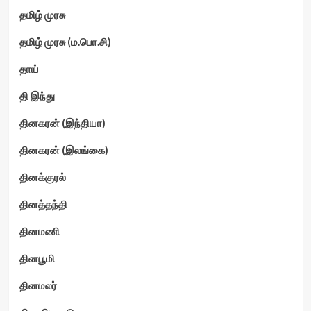
தமிழ் முரசு
தமிழ் முரசு (ம.பொ.சி)
தாய்
தி இந்து
தினகரன் (இந்தியா)
தினகரன் (இலங்கை)
தினக்குரல்
தினத்தந்தி
தினமணி
தினபூமி
தினமலர்