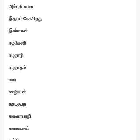
அம்புலிமாமா
இதயம் பேசுகிறது
இன்ஸான்
ஈழகேசரி
ஈழநாடு
ஈழநாதம்
உமா
ஊழியன்
கசடதபற
கணையாழி
கலைமகள்