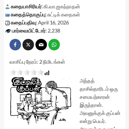
கதையாசிரியர்:
கி.வா.ஜகந்நாதன்
கதைத்தொகுப்பு:
சுட்டிக் கதைகள்
கதைப்பதிவு:
April 16, 2026
பார்வையிட்டோர்:
2,238
வாசிப்பு நேரம்:
2
நிமிடங்கள்
அந்தத்
தாசில்தாரிடம் ஒரு
சமையற்காரன்
இருந்தான்.
அவனுக்குக் குப்பன்
என்று பெயர்.