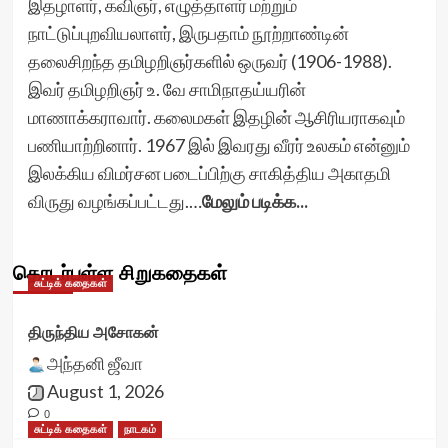
இதழாளர், கவிஞர், எழுத்தாளர் மற்றும்
நாட்டுப்புறவியலாளர், இருபதாம் நூற்றாண்டின்
தலைசிறந்த தமிழறிஞர்களில் ஒருவர் (1906-1988).
இவர் தமிழறிஞர் உ. வே சாமிநாதய்யரின்
மாணாக்கராவார். கலைமகள் இதழின் ஆசிரியராகவும்
பணியாற்றினார். 1967 இல் இவரது வீரர் உலகம் என்னும்
இலக்கிய விமர்சன படைப்பிற்கு சாகித்திய அகாதமி
விருது வழங்கப்பட்டது.…
மேலும் படிக்க...
தொடர்புள்ள சிறுகதைகள்
சுட்டிக் கதைகள்
திருந்திய அசோகன்
அந்தனி ஜீவா
August 1, 2026
0
சுட்டிக் கதைகள்
நாடகம்