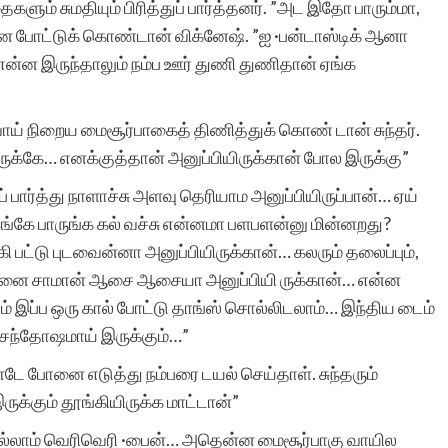
ைகளும் சுமதியும் பிரித்துப் பார்த்தனர். ”அட இதோ பாரும்மா,
 உடனே போட்டுக் கொண்டான் விக்னேஷ். ”ஐ ·பன்டாஸ்டிக் ஆனா
 என்ன இருந்தாலும் நம்ப ஊர் துணி துணிதான் ஏங்க
ாய் நிறைய மைசூர்பாகைத் திணித்துக் கொண் டான் சுந்தர்.
ுக்கே… எனக்குத்தான் அனுப்பியிருக்கான் போல இருக்கு”
ார்த்து நாளாச்சு அளவு தெரியாம அனுப்பியிருப்பான்… ஏய்
 இங்கே பாருங்க கல் வச்சு என்னமா பளபளன்னு மின்னறது?
 பட்டு புடவைன்னா அனுப்பியிருக்கான்… கலரும் தலைப்பும்,
த்தனை சாமான் ஆசை ஆசையா அனுப்பியி ருக்கான்… என்ன
ம் இப்ப ஒரு கால் போட்டு தாங்ஸ் சொல்லிடலாம்… இந்திய டைம்
 சந்தோஷமாய் இருக்கும்…”
்டே போனை எடுத்து நம்பரை டயல் செய்தாள். சுந்தரும்
இருக்கும் தூங்கியிருக்க மாட்டான்”
 எல்லாம் வெரிவெரி ·பைன்… அதென்ன மைசூர்பாகு வாயில