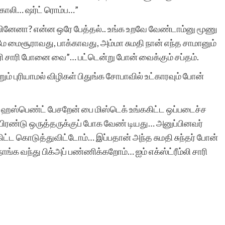
ாலி… ஷர்ட் ரொம்ப…”
்பினேனா? என்ன ஒரே பேத்தல்.. உங்க உறவே வேண்டாம்னு மூணு
 மைசூராவது, பாக்காவது, அம்மா சுமதி நான் எந்த சாமானும்
 சாரி போனை வை”… பட்டென்று போன் வைக்கும் சப்தம்.
் புரியாமல் விழிகள் பிதுங்க சோபாவில் உட்காரவும் போன்
ன் ஹஸ்பெண்ட் பேசறேன் பை மிஸ்டெக் உங்ககிட்ட ஒப்படைச்ச
 ·பிரண்டு ஒருத்தருக்குப் போக வேண் டியது… அனுப்பினவர்
்ட கொடுத்துவிட்டோம்… இப்பதான் அந்த சுமதி சுந்தர் போன்
்க வந்து பிக்அப் பண்ணிக்கறோம்… ஐம் எக்ஸ்ட்ரீம்லி சாரி