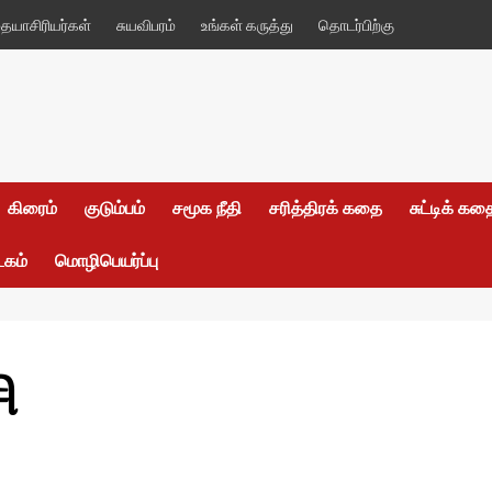
யாசிரியர்கள்
சுயவிபரம்
உங்கள் கருத்து
தொடர்பிற்கு
கிரைம்
குடும்பம்
சமூக நீதி
சரித்திரக் கதை
சுட்டிக் க
டகம்
மொழிபெயர்ப்பு
ி