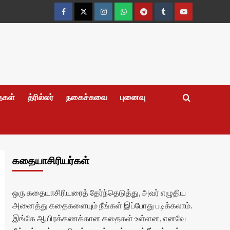
Facebook
Twitter
Instagram
Whatsapp
Telegram
Tumblr
YouTube
தைகள்
த்ரில்லர்
நகைச்சுவை
புனைவு
கதையாசிரியர்கள்
ஒரு கதையாசிரியரைத் தேர்ந்தெடுத்து, அவர் எழுதிய
அனைத்து கதைகளையும் நீங்கள் இப்போது படிக்கலாம்.
இங்கே ஆயிரக்கணக்கான கதைகள் உள்ளன, எனவே