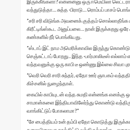
இருக்கீங்களா? என்னன்னு ஒரு ஈமெயிலா லெட்டரா
வந்துடுத்தா… சுத்த ·பிராடு… ரொம்பப் பாசம் பொங
”சரி சரி விடுங்க அவனைக் குத்தம் சொல்லாதீங்க
கிரீட்டிங்ஸ்கூட அனுப்பலை… நான் இருக்கறது ஒரே 
கண்களில் நீர் பொங்கியது.
”ஸ்டாப் இட் நாம அமெரிக்காவில இருந்து கொண்டு
செஞ்சுட்டாப் போறது.. இந்த ·பார்மாலிடீஸ் எல்லா
வந்தவனுக்கு ஒரு காபி டீ ஒண்ணு இல்லை சிவா புரா
”வெரி வெரி சாரி சுந்தர், ஏதோ ஊர் ஞாபகம் வந்
கிச்சனில் நுழைந்தாள்.
கையில் காபியுடன் வந்த சுமதி என்னங்க எனக்க
சாமான்களை இந்தியாவிலேர்ந்து கொண்டு வந்தி
வாங்கிட்டுப் போகலாமா?”
”சே பைத்தியம் உன் தம்பி ஏதோ கொடுத்து இருக்
தலையிலையா தூக்கிட்டு வந்திருக்காங்க… எதைய