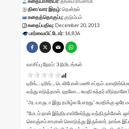
கதையாசிரியர்:
தங்கம் ராமசாமி
தின/வார இதழ்:
தென்றல்
கதைத்தொகுப்பு:
குடும்பம்
கதைப்பதிவு:
December 20, 2013
பார்வையிட்டோர்:
16,836
வாசிப்பு நேரம்:
3
நிமிடங்கள்
டிரிங்… டிரிங்… டெலிபோன் மணி சப்தம். வாஷிங்
வந்து எடுத்தாள். ஹலோ… சுமதி சுந்தர் வீடுதானே
‘அடயாருடா இது தமிழ்ல பேசறது’ சுமதிக்கு ஒரே மகிழ
”மேடம் நான் இந்தியாவிலேர்ந்து வந்திருக்கேன். ஒ
கொஞ்சம் சாமான் கொடுத்து இருக்கார். நாங்க இப்ப