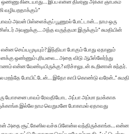
 ஒண்ணு கிடையாது… இப்ப என்ன திடீர்னு அக்கா ஞாபகம்
்கி வழியறதாக்கும்”
 பாவம் அவன் பிள்ளைக்குப் பூணூல் போட்டான்… நாம ஒரு
வணக்கம், தொடர்ந்து
சிஸ்டர் அவனுக்கு… அந்த வருத்தமா இருக்கும்” சுமதியின்
தங்கள் தளம் நல்ல
சிறுகதைகளை பிரசுரித்து
 என்ன செய்யமுடியும்? இந்தியா போகும் போது ஏதானும்
வருவது மகிழ்ச்சி தருகிறது
ம் எனக்கு ஒண்ணும் புரியலை… அதை விடு ஆபீஸ்லேர்ந்து
ணம் என்ன வேண்டியிருக்கு? எரிச்சலுடன் கூறினான் சுந்தர்.
ஆனால் சாதாரண
ததில மறந்தே போயிட்டேன்… இதோ காபி கொண்டு வரேன்..” சுமதி
சிறுகதைகளை நிறையப்
பேர் படிக்கிறார்கள் என்பது
ு ஒரு யோசனை பாவம் ரேவதியோட அப்பா அம்மா நமக்காக
ஆச்சர்யமாக உள்ளது.
ருக்காங்க இல்லே நாம வெறுமனே போகாமல் ஏதாவது
இலக்கியத்தரமான
கான் அதை சூட்கேஸில வச்சு பிளேன்ல வந்திருக்காங்க… என்ன
கதைகளை சிலரே
ாவது குருட்டு யோசனை செய்யாமே சும்மா கிட” பட்டென்று