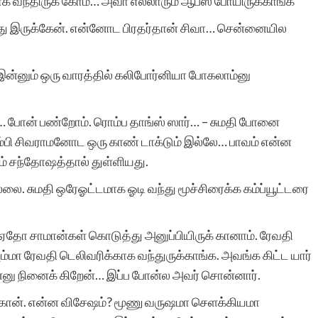
ாக வந்திருக் கோம்… அவா எல்லாரும் ஆபீஸ் போயிருக்காங்க”
த்து இருக்கேன். என்னோட பிரதர்தான் சிவா… சென்னையில
இன்னும் ஒரு வாரத்தில் கலிபோர்னியா போகலாம்னு
ம்… போன் பண்றோம். ரொம்ப தாங்ஸ் ஸார்… – சுமதி போனை
தம்பி சிவராமனோட ஒரு காண் டாக்டும் இல்லே… பாவம் என்ன
் சந்தோஷத்தால் துள்ளியது.
ல்லை. சுமதி ஒரேஓட்டமாக ஓடி வந்து மூச்சிரைக்க கம்ப்யூட்டரை
்ட ஏதோ சாமான்கள் கொடுத்து அனுப்பியிருக் கானாம். ரேவதி
ம்மா ரேவதி டெலிவரிக்காக வந்துருக்காங்க. அவங்க கிட்ட யார்
்னு நினைக் கிறேன்… இப்ப போன்ல அவர் சொன்னார்.
ுக்கான். என்ன விசேஷம்? மூணு வருஷமா செளக்கியமா