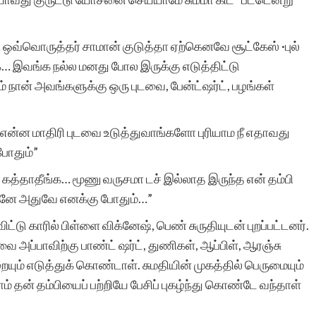
படிக்கிறார்கள் என்பதைக்
கண்டேன். தொடர்ந்து
 ஒவ்வொருத்தர் சாமான் குடுத்தா ஏற்கெனவே சூட்கேஸ் ·புல்
… இவங்க நல்ல மனது போல இருக்கு எடுத்திட்டு
இலக்கியவாதிகளுக்கு
ம் நான் அவங்களுக்கு ஒரு புடவை, பேன்ட்ஷர்ட், பழங்கள்
ஆதரவு தாருங்கள்.
 என்ன மாதிரி புடவை உடுத்துவாங்களோ புரியாம நீ எதாவது
போதும்”
 கத்தாதீங்க… மூணு வருசமா டச் இல்லாத இருந்த என் தம்பி
ானே அதுவே எனக்கு போதும்…”
சுப்ரபாரதிமணி
டு காரில் பிள்ளை விக்னேஷ், பெண் சுருதியுடன் புறப்பட்டனர்.
ை அப்பாவிற்கு பாண்ட் ஷர்ட், துணிகள், ஆப்பிள், ஆரஞ்சு
யும் எடுத்துக் கொண்டாள். சுமதியின் முகத்தில் பெருமையும்
் தன் தம்பியைப் பற்றியே பேசிப் புகழ்ந்து கொண்டே வந்தாள்