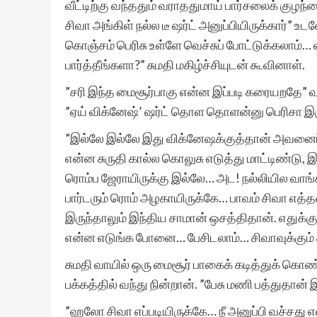
வீட்டிற்கு வந்ததும் வராததுமாய் பார்சலைக் குழந்த
சிவா அங்கிள் நல்ல டீ ஷர்ட் அனுப்பியிருக்கார்”
கொஞ்சம் பெரிசு உள்ளே வெச்சுப் போட்டுக்கலாம்…
பார்த்தீங்களா?” சுமதி மகிழ்ச்சியுடன் கூவினாள்.
”சரி இந்த மைசூர்பாகு என்ன இப்படி கரையறதே” வ
”ஏய் விக்னேஷ்’ ஷர்ட் தொள தொளன்னு பெரிசா இர
”இல்லே இல்லே இது விக்னேஷக்குத்தான் அவனைப் ப
என்ன சுருதி கால்ல கொலுசு எடுத்து மாட்டிண்டு,
ரொம்ப ஜேராயிருக்கு இல்லே… அட! நல்லியில வாங்கி
பார்டரும் ரொம் அழகாயிருக்கே… பாவம் சிவா எ
இருந்தாலும் இந்திய சாமான் ஒசத்திதான். எதுக்கு
என்ன எடுங்க போனை… பேசிடலாம்… சிவாவுக்கும்
சுமதி வாயில் ஒரு மைசூர் பாகைக் கடித்துக் கொண
பக்கத்தில் வந்து நின்றான். ”பேசு மணி பத்துதான் 
”ஹலோ சிவா எப்படியிருக்கே… நீ அனுப்பி வச்சது