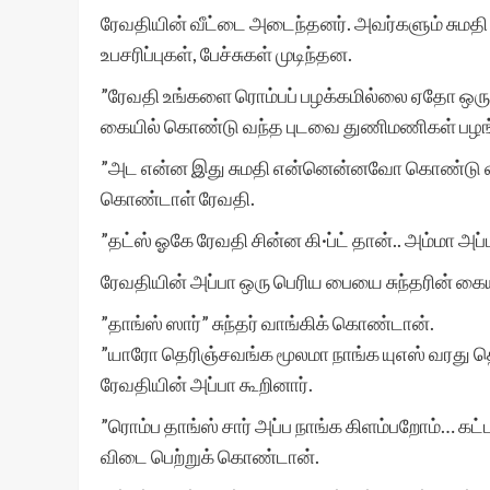
ரேவதியின் வீட்டை அடைந்தனர். அவர்களும் சுமத
உபசரிப்புகள், பேச்சுகள் முடிந்தன.
”ரேவதி உங்களை ரொம்பப் பழக்கமில்லை ஏதோ ஒரு 
கையில் கொண்டு வந்த புடவை துணிமணிகள் பழங்
”அட என்ன இது சுமதி என்னென்னவோ கொண்டு வந்து 
கொண்டாள் ரேவதி.
”தட்ஸ் ஓகே ரேவதி சின்ன கி·ப்ட் தான்.. அம்மா அப்ப
ரேவதியின் அப்பா ஒரு பெரிய பையை சுந்தரின் கை
”தாங்ஸ் ஸார்” சுந்தர் வாங்கிக் கொண்டான்.
”யாரோ தெரிஞ்சவங்க மூலமா நாங்க யுஎஸ் வரது தெர
ரேவதியின் அப்பா கூறினார்.
”ரொம்ப தாங்ஸ் சார் அப்ப நாங்க கிளம்பறோம்… கட்டா
விடை பெற்றுக் கொண்டான்.