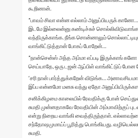
கூறினான்.
”பாவம் சிவா என்ன எல்லாம் அனுப்பியருக் கானோ…
இடமே இல்லைன்னு கண்டிச்சுச் சொல்லிவிடுவாங்க
வந்திருக்காங்க. நீங்க சொன்னாலும் சொல்லாட்டியு
வாங்கிட்டுத்தான் போகப் போறேன்…
”நான்சென்ஸ் அந்த அம்மா எப்படி இருக்காங் களோ
செய்யாதே, ஒரு டஜன் ஆப்பிள் வாங்கிட்டுப் போன 
‘சரி நான் பார்த்துக்கறேன் விடுங்க… அனாவசியமா
இப்ப என்னமோ மனசு வந்து ஏதோ அனுப்பியிருக்க
சனிக்கிழமை காலையில் ரேவதிக்கு போன் செய்துவிட்
சுமதி முன்னதாகவே ரேவதியின் அம்மாவிற்குப் புடவ
என்று நிறைய வாங்கி வைத்திருந்தாள். எல்லாவற்றை
சந்தோஷமுமாய்ப் பூரித்து பொங்கியது. வழியெல்லாம
சுமதி.