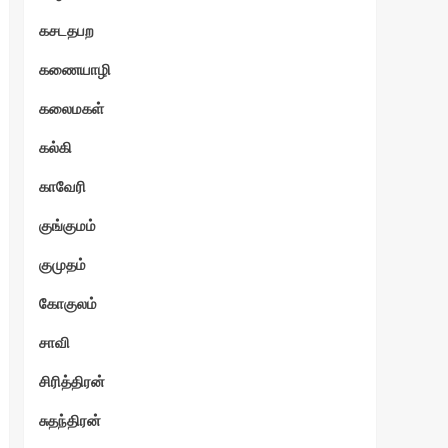
கசடதபற
கணையாழி
கலைமகள்
கல்கி
காவேரி
குங்குமம்
குமுதம்
கோகுலம்
சாவி
சிரித்திரன்
சுதந்திரன்