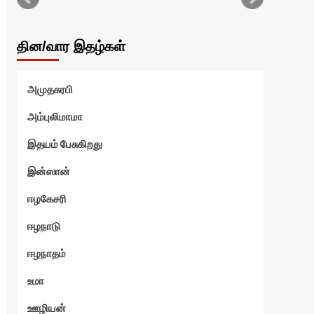
தின/வார இதழ்கள்
அமுதசுரபி
அம்புலிமாமா
இதயம் பேசுகிறது
இன்ஸான்
ஈழகேசரி
ஈழநாடு
ஈழநாதம்
உமா
ஊழியன்