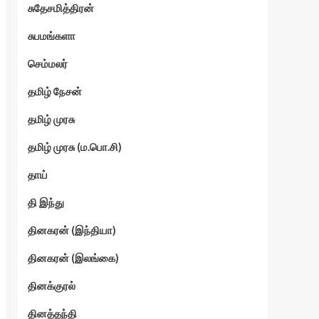
சுதேசமித்திரன்
சுபமங்களா
செம்மலர்
தமிழ் நேசன்
தமிழ் முரசு
தமிழ் முரசு (ம.பொ.சி)
தாய்
தி இந்து
தினகரன் (இந்தியா)
தினகரன் (இலங்கை)
தினக்குரல்
தினத்தந்தி