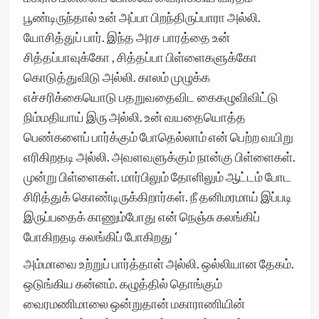
பூண்டிருந்தால் உன் அப்பா பிறந்திருப்பாரா அல்லி.
யோசித்துப் பார். இந்த அரச பாரத்தை உன்
சித்தப்பாவுக்கோ , சித்தப்பா பிள்ளைகளுக்கோ
கொடுத்துவிடு அல்லி. காலம் முழுக்க
எச்சரிக்கையொடு பதறுவதைவிட கைகழுவிவிட்டு
நிம்மதியாய் இரு அல்லி. உன் வயதையொத்த
பெண்களைப் பார்க்கும் போதெல்லாம் என் பெற்ற வயிறு
எரிகிறதடி அல்லி. அவளவளுக்கும் நான்கு பிள்ளைகள்.
முன்று பிள்ளைகள். மார்பிலும் தோளிலும் ஆட்டம் போட
சிரித்துக் கொண்டிருக்கிறார்கள். நீ தனிமரமாய் இப்படி
இருப்பதைக் காணும்போது என் நெஞ்சு கலங்கிப்
போகிறதடி கலங்கிப் போகிறது ‘
அம்மாவை உற்றுப் பார்த்தாள் அல்லி. ஒல்லியான தேகம்.
ஒடுங்கிய கன்னம். கழுத்தில் தொங்கும்
வைரமணிமாலை ஒன்றுதான் மகாராணியின்