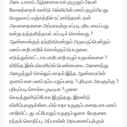
அடையாளம். ஆற்றாமையால் குமுறும் அவள்
கோலத்தைக் கண்டு அல்லியின் மனம் குழம்பியது.
மெதுவாய் மஞ்சத்தில் உட்கார்ந்தாள். தன்
அவஸதைகளை அம்மாவுக்கு எப்படி புரிய வைப்பது
என்று தத்தளித்தாள். எப்படிச் சொல்வது ?
ஆண்மைக்குத் தந்திரமென்றும் அருவருப்பென்றும்
மனம் மாறி மாறிக் கொள்ளும் பொருளை.
எடுத்துக்காட்டாக மாறி மாறி எழும் உருவங்களை ?
விரிந்த இன்பவெளியில் பெண்மையை அணைத்து
அழைத்துச் செல்லும் காதல் இந்த ஆண்மையின்
குணம் என மனம் நம்ப மறுப்பதை ? புரியுமா அவளுக்கு ?
புரியும்படி சொல்ல முடியுமா ? முளை
வெடித்துவிடும்போல இருந்தது. இரண்டு
விளிம்புகளுக்கிடையில் சதா உருளும் பாறையாக மனம்
மாறிவிட்டது. எப்போதும் உருளும் ஓசை. வேதனை.
ரத்தக் கொதிப்பு. அப்பாவின் அரவணைப்புக்குள்