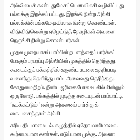
அல்லியைக் கண்டதுமே சட்டென விலகி வழிவிட்டது.
பல்லக்கு இறக்கப் பட்டது. இறங்கி நின்ற அல்லி
பல்லக்கின் பக்கமே ஒயிலாக நின்று கொண்டாள்.
விடுவிடுவென்று ஏழெட்டுத் தோழிகள் அவளை
நெருங்கி நின்று கொண்டார்கள்.
முதல முறையாகப் பாம்பின் நடனத்தைப் பார்க்கப்
போகும் பரபரப்பு அல்லியின் முகத்தில் தெரிந்தது.
கூடைக்குப் பக்கத்தில் சுருண்ட உடலை உதறியபடி
வளைந்து நெளிந்து பாம்பு அலைவது தெரிந்தது.
கோதுமை நிறம். நீண்ட ஜரிகை போல உடலில் மின்னும்
ஒரு கோடு. பக்கத்தில் முடிந்த சடையுடன் பாம்பாட்டி.
‘நடக்கட்டும் ‘ என்று அவனைப் பார்த்துக்
கையசைத்தாள் அல்லி.
கரிய திடமான உடல். கழுத்தில் ஏதோ மணிமாலை.
கூர்மையான கண்கள். எடுப்பான முக்கு. அவனா