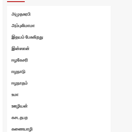
அமுதசுரபி
அம்புலிமாமா
இதயம் பேசுகிறது
இன்ஸான்
ஈழகேசரி
ஈழநாடு
ஈழநாதம்
உமா
ஊழியன்
கசடதபற
கணையாழி