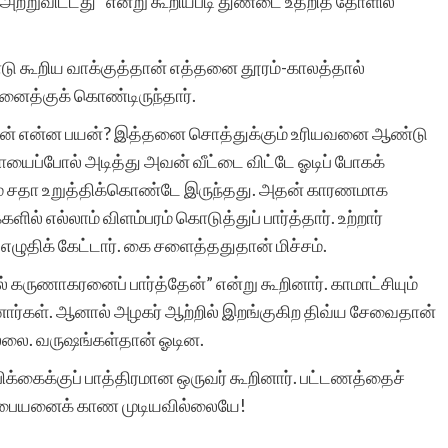
 அற்றுவிட்டது” என்று கூறியபடி துண்டை உதறித் தோளில்
டு கூறிய வாக்குத்தான் எத்தனை தூரம்-காலத்தால்
னைத்குக் கொண்டிருந்தார்.
்கிறேன் என்ன பயன்? இத்தனை சொத்துக்கும் உரியவனை ஆண்டு
ப்போல் அடித்து அவன் வீட்டை விட்டே ஓடிப் போகக்
ம் சதா உறுத்திக்கொண்டே இருந்தது. அதன் காரணமாக
் எல்லாம் விளம்பரம் கொடுத்துப் பார்த்தார். உற்றார்
 எழுதிக் கேட்டார். கை சளைத்ததுதான் மிச்சம்.
ல் கருணாகரனைப் பார்த்தேன்” என்று கூறினார். காமாட்சியும்
ர்கள். ஆனால் அழகர் ஆற்றில் இறங்குகிற திவ்ய சேவைதான்
்லை. வருஷங்கள்தான் ஓடின.
பிக்கைக்குப் பாத்திரமான ஒருவர் கூறினார். பட்டணத்தைச்
்து ; பையனைக் காண முடியவில்லையே!