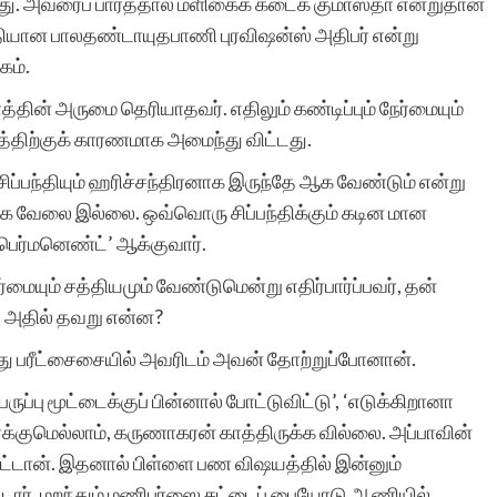
ு. அவரைப் பார்த்தால் மளிகைக் கடைக் குமாஸ்தா என்றுதான்
ியான பாலதண்டாயுதபாணி புரவிஷன்ஸ் அதிபர் என்று
கம்.
வணக்கம். எண்ணற்ற
தின் அருமை தெரியாதவர். எதிலும் கண்டிப்பும் நேர்மையும்
சிறுகதைகளும்,
த்திற்குக் காரணமாக அமைந்து விட்டது.
தொடர்கதைகளும் பல்வேறு
்பந்தியும் ஹரிச்சந்திரனாக இருந்தே ஆக வேண்டும் என்று
ங்கே வேலை இல்லை. ஒவ்வொரு சிப்பந்திக்கும் கடின மான
தலைப்புகளில்
‘பெர்மனெண்ட்’ ஆக்குவார்.
கொட்டிக்கிடக்கின்றன.
ர்மையும் சத்தியமும் வேண்டுமென்று எதிர்பார்ப்பவர், தன்
என்னைப் போன்ற
ல் அதில் தவறு என்ன?
ஏராளமான
ு பரீட்சைசையில் அவரிடம் அவன் தோற்றுப்போனான்.
படைப்பாளிகளுக்கு இப்படி
ப்பு மூட்டைக்குப் பின்னால் போட்டுவிட்டு’, ‘எடுக்கிறானா
ைக்குமெல்லாம், கருணாகரன் காத்திருக்க வில்லை. அப்பாவின்
ஒரு வாய்ப்பு. குறுகிய
்டான். இதனால் பிள்ளை பண விஷயத்தில் இன்னும்
காலத்தில் பதிவேற்றம்
்டார். மறந்தும் மணிபர்ஸை சட்டைப் பையோடு ஆணியில்