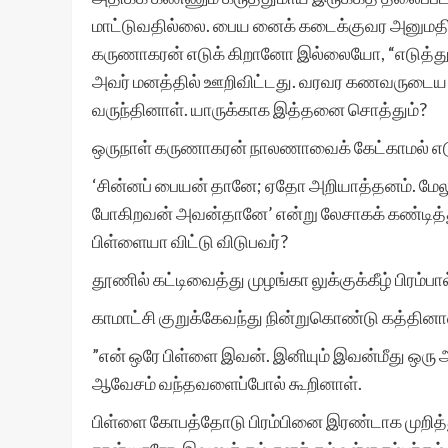
மாட்டுவதில்லை. பைய னைக் கடைக்குவர அனுமதித்த
கருணாகரன் எடுக் கிறானோ இல்லையோ, “எடுத்துவி
அவர் மனத்தில் ஊறிவிட்டது. வரவர கணவருடைய இந
வருந்தினாள். யாருக்காக இத்தனை சொத்தும்?
ஒருநாள் கருணாகரன் நாலணாவைக் கேட்காமல் எடுத
‘சின்னப் பையன் தானே; ஏதோ அறியாத்தனம். மேல
போகிறவன் அவன்தானே’ என்று லேசாகக் கண்டித்து
பிள்ளையா விட்டு விடுபவர்?
தூணில் கட்டிவைத்து முழங்கா லுக்குக்கீழ் பிரம்பால்
காமாட்சி குறுக்கேவந்து நின்றுகொண்டு கத்தினா
”என் ஒரே பிள்ளை இவன். இனியும் இவன்மீது ஒரு அட
ஆவேசம் வந்தவளைப்போல் கூறினாள்.
பிள்ளை கோபத்தோடு பிரம்பினை இரண்டாக முறித்த