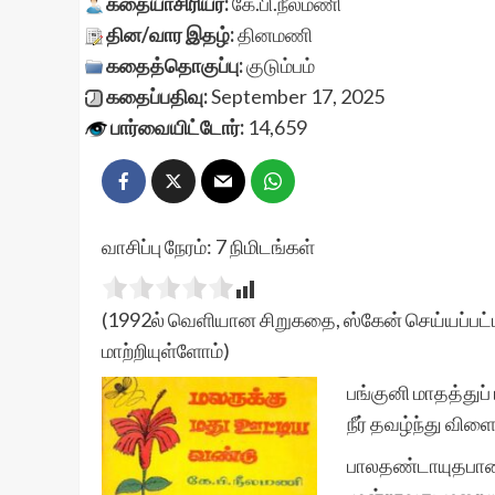
கதையாசிரியர்:
கே.பி.நீலமணி
தின/வார இதழ்:
தினமணி
கதைத்தொகுப்பு:
குடும்பம்
கதைப்பதிவு:
September 17, 2025
பார்வையிட்டோர்:
14,659
வாசிப்பு நேரம்:
7
நிமிடங்கள்
(1992ல் வெளியான சிறுகதை, ஸ்கேன் செய்யப்பட்ட
மாற்றியுள்ளோம்)
பங்குனி மாதத்துப்
நீர் தவழ்ந்து விள
பாலதண்டாயுதபாணி