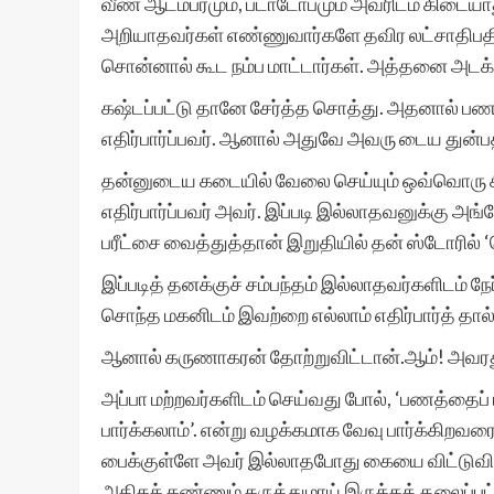
வீண் ஆடம்பரமும், படாடோபமும் அவரிடம் கிடையாத
அறியாதவர்கள் எண்ணுவார்களே தவிர லட்சாதிபத
சொன்னால் கூட நம்ப மாட்டார்கள். அத்தனை அடக்
கஷ்டப்பட்டு தானே சேர்த்த சொத்து. அதனால் பணத்
எதிர்பார்ப்பவர். ஆனால் அதுவே அவரு டைய துன்ப
தன்னுடைய கடையில் வேலை செய்யும் ஒவ்வொரு சிப
எதிர்பார்ப்பவர் அவர். இப்படி இல்லாதவனுக்கு அ
பரீட்சை வைத்துத்தான் இறுதியில் தன் ஸ்டோரில் 
இப்படித் தனக்குச் சம்பந்தம் இல்லாதவர்களிடம் நே
சொந்த மகனிடம் இவற்றை எல்லாம் எதிர்பார்த் தா
ஆனால் கருணாகரன் தோற்றுவிட்டான்.ஆம்! அவரத
அப்பா மற்றவர்களிடம் செய்வது போல், ‘பணத்தைப் பரு
பார்க்கலாம்’. என்று வழக்கமாக வேவு பார்க்கிறவர
பைக்குள்ளே அவர் இல்லாதபோது கையை விட்டுவிட
அதிகக் கண்ணும் கருத்துமாய் இருக்கத் தலைப்பட