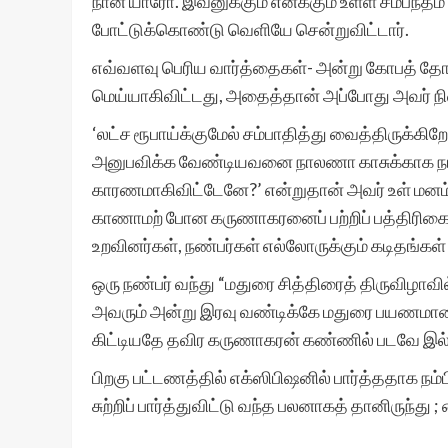
நான் யாரோ. இவனுக்கும் எனக்கும் உள்ள சம்பந்தம்
போட்டுக்கொண்டு வெளியே சென்றுவிட்டார்.
எவ்வளவு பெரிய வார்த்தைகள்- அன்று கோபத் தோ
மெய்யாகிவிட்டது, அதைத்தான் அப்போது அவர் நி
‘லட்ச ரூபாய்க்குமேல் சம்பாதித்து வைத்திருக
அனுபவிக்க வேண்டியவனை நாலணா காசுக்காக நாயை
காரணமாகிவிட்டேனே?’ என்றுதான் அவர் உள் மன
காணாமற் போன கருணாகரனைப் பற்றிப் பத்திரிகைகளில
உறவினர்கள், நண்பர்கள் எல்லோருக்கும் கடிதங்கள்
ஒரு நண்பர் வந்து “மதுரை சித்திரைத் திருவிழாவி
அவரும் அன்று இரவு வண்டிக்கே மதுரை பயணமானா
கிட்டியதே தவிர கருணாகரன் கண்ணில் படவே இல
பிறகு பட்டணத்தில் எக்ஸிபிஷனில் பார்த்ததாக நம்
சுற்றிப் பார்த்துவிட்டு வந்த பலனாகத் தானிருந