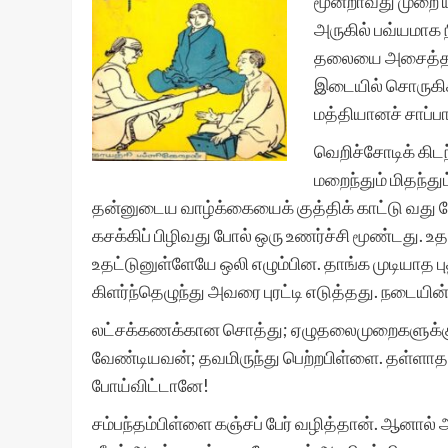
மூன்றாவது முறை யா
அருகில் பவ்யமாக ந
தலையை அசைத்தார்
இடையில் சொருகிக
மத்தியானச் சாப்பா
வெறிச்சோடிக் கிட
மறைந்தும் மிதந்து
தன்னுடைய வாழ்க்கையைக் குத்திக் காட்டு வது 
கசக்கிப் பிழிவது போல் ஒரு உணர்ச்சி மூண்டது. 
உதட்டுனுள்ளேயே ஒலி எழும்பின. தாங்க முடியாத ப
கிளர்ந்தெழுந்து அவரை புரட்டி எடுத்தது. நடையின
லட்சக்கணக்கான சொத்து; ஏழுதலைமுறைகளுக்கு உட்க
வேண்டியவன்; தவமிருந்து பெற்றபிள்ளை. தள்ளாத க
போய்விட்டானே!
சம்பந்தம்பிள்ளை கஞ்சப் பேர் வழித்தான். ஆனால் 