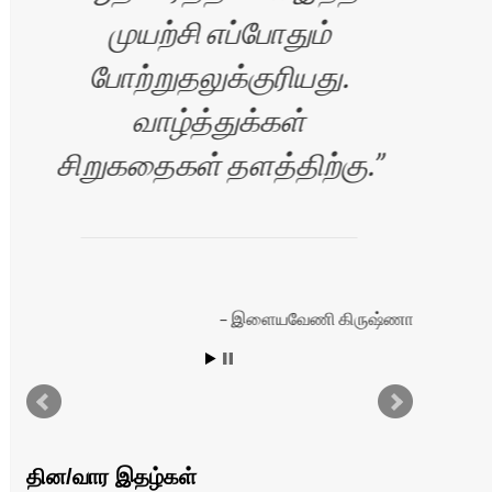
முயற்சி எப்போதும்
போற்றுதலுக்குரியது.
வாழ்த்துக்கள்
ப
சிறுகதைகள் தளத்திற்கு.
சே
நெ
இளையவேணி கிருஷ்ணா
ரன்
தின/வார இதழ்கள்