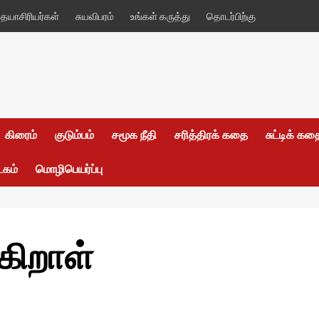
யாசிரியர்கள்
சுயவிபரம்
உங்கள் கருத்து
தொடர்பிற்கு
கிரைம்
குடும்பம்
சமூக நீதி
சரித்திரக் கதை
சுட்டிக் க
டகம்
மொழிபெயர்ப்பு
கிறாள்