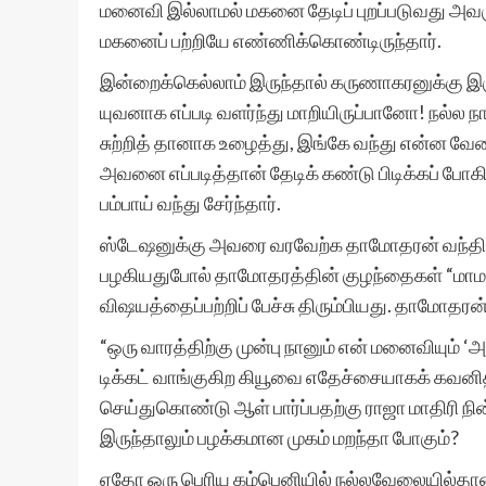
மனைவி இல்லாமல் மகனை தேடிப் புறப்படுவது அவரு
மகனைப் பற்றியே எண்ணிக்கொண்டிருந்தார்.
இன்றைக்கெல்லாம் இருந்தால் கருணாகரனுக்கு இர
யுவனாக எப்படி வளர்ந்து மாறியிருப்பானோ! நல்ல
சுற்றித் தானாக உழைத்து, இங்கே வந்து என்ன வ
அவனை எப்படித்தான் தேடிக் கண்டு பிடிக்கப் போ
பம்பாய் வந்து சேர்ந்தார்.
ஸ்டேஷனுக்கு அவரை வரவேற்க தாமோதரன் வந்திருந்த
பழகியதுபோல் தாமோதரத்தின் குழந்தைகள் “மாமா
விஷயத்தைப்பற்றிப் பேச்சு திரும்பியது. தாமோதரன்
“ஒரு வாரத்திற்கு முன்பு நானும் என் மனைவியும் ‘அர
டிக்கட் வாங்குகிற கியூவை எதேச்சையாகக் கவனித
செய்துகொண்டு ஆள் பார்ப்பதற்கு ராஜா மாதிரி நி
இருந்தாலும் பழக்கமான முகம் மறந்தா போகும்?
ஏதோ ஒரு பெரிய கம்பெனியில் நல்லவேலையில்தான் இ