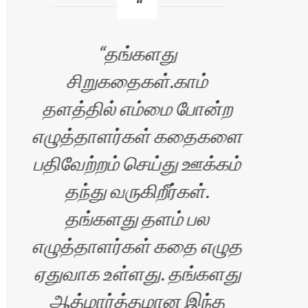
தங்களது
சி
சிறுகதைகள்.காம்
தளத்தில் எம்மை போன்ற
பெர
எழுத்தாளர்கள் கதைகளை
அதி
பதிவேற்றம் செய்து ஊக்கம்
க
தந்து வருகிறீர்கள்.
மட
தங்களது தளம் பல
சி
எழுத்தாளர்கள் கதை எழுத
ஏதுவாக உள்ளது. தங்களது
ஆத்மார்த்தமான இந்த
க