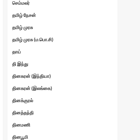
செம்மலர்
தமிழ் நேசன்
தமிழ் முரசு
தமிழ் முரசு (ம.பொ.சி)
தாய்
தி இந்து
தினகரன் (இந்தியா)
தினகரன் (இலங்கை)
தினக்குரல்
தினத்தந்தி
தினமணி
தினபூமி