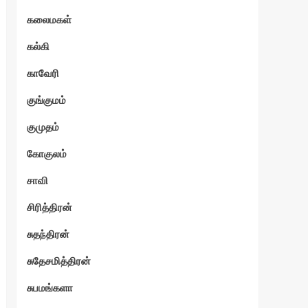
கலைமகள்
கல்கி
காவேரி
குங்குமம்
குமுதம்
கோகுலம்
சாவி
சிரித்திரன்
சுதந்திரன்
சுதேசமித்திரன்
சுபமங்களா