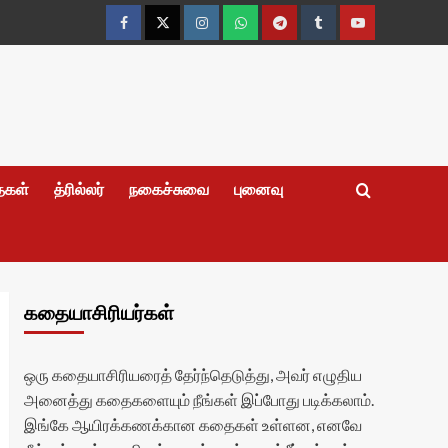
Facebook
Twitter
Instagram
Whatsapp
Telegram
Tumblr
YouTube
தைகள்
த்ரில்லர்
நகைச்சுவை
புனைவு
கதையாசிரியர்கள்
ஒரு கதையாசிரியரைத் தேர்ந்தெடுத்து, அவர் எழுதிய
அனைத்து கதைகளையும் நீங்கள் இப்போது படிக்கலாம்.
இங்கே ஆயிரக்கணக்கான கதைகள் உள்ளன, எனவே