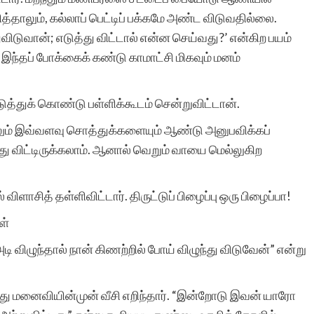
செய்வது எங்களை
ாலும், கல்லாப் பெட்டிப் பக்கமே அண்ட விடுவதில்லை.
டுவான்; எடுத்து விட்டால் என்ன செய்வது?’ என்கிற பயம்
நெகிழச்செய்கிறது. தங்கள்
்தப் போக்கைக் கண்டு காமாட்சி மிகவும் மனம்
அரிய பணிக்கு என்
ஆத்மார்த்தமான
்துக் கொண்டு பள்ளிக்கூடம் சென்றுவிட்டான்.
வாழ்த்துகள்.
ும் இவ்வளவு சொத்துக்களையும் ஆண்டு அனுபவிக்கப்
 விட்டிருக்கலாம். ஆனால் வெறும் வாயை மெல்லுகிற
 விளாசித் தள்ளிவிட்டார். திருட்டுப் பிழைப்பு ஒரு பிழைப்பா!
ள்
சந்திரா மனோக
ி விழுந்தால் நான் கிணற்றில் போய் விழுந்து விடுவேன்” என்று
ு மனைவியின்முன் வீசி எறிந்தார். “இன்றோடு இவன் யாரோ