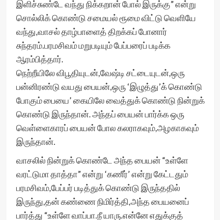
இளிச்சுண்டே வந்து நிக்கறான் போல் இருக்கு” என்று
சொல்லிக் கொண்டு சமையல் ரூமை விட்டு வெளியே
வந்து,வாசல் தாழ்பாளைத் திறக்கப் போனார்
சுந்தரம்.பரமசிவம் மறுபடியும் பேப்பரைப் படிக்க
ஆரம்பித்தார்.
நெற்றீயிலே விபூதியுடன்,வேஷ்டி சட்டையுடன்,ஒரு
பன்னிரண்டு வயது பையன்,ஒரு ‘இழுத்து’க் கொண்டு
போகும் பையை’ கையிலே வைத்துக் கொண்டு நின்றுக்
கொண்டு இருந்தான். அந்தப் பையன் பார்க்க ஒரு
வெள்ளைகாரப் பையன் போல கலராகவும்,அழகாகவும்
இருந்தான்.
வாசலில் நின்றுக் கொண்டே அந்த பையன் “உள்ளே
வரட்டுமா தாத்தா” என்று ‘கணீர்’ என்று கேட்டதும்
பரமசிவம்,பேப்பர் படித்துக் கொண்டு இருந்ததில்
இருந்து,தன் கண்ணை நிமிர்த்தி,அந்த பையனைப்
பார்த்து “உள்ளே வாப்பா.நீ யாரு.என்னே எதுக்குத்