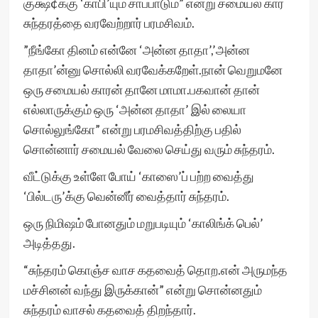
குக்ஷ¢க்கு ‘காபி’யும் சாப்பாடும்” என்று சமையல் கார
சுந்தரத்தை வரவேற்றார் பரமசிவம்.
”நீங்கோ தினம் என்னே ‘அன்ன தாதா’,’அன்ன
தாதா’ன்னு சொல்லி வரவேக்கறேள்.நான் வெறுமனே
ஒரு சமையல் காரன் தானே மாமா.பகவான் தான்
எல்லாருக்கும் ஒரு ‘அன்ன தாதா’ இல் லையா
சொல்லுங்கோ” என்று பரமசிவத்திற்கு பதில்
சொன்னார் சமையல் வேலை செய்து வரும் சுந்தரம்.
வீட்டுக்கு உள்ளே போய் ‘காஸை’ப் பற்ற வைத்து
‘பில்டரு’க்கு வென்னீர் வைத்தார் சுந்தரம்.
ஒரு நிமிஷம் போனதும் மறுபடியும் ‘காலிங்க் பெல்’
அடித்தது.
“சுந்தரம் கொஞ்ச வாச கதவைத் தொற.என் அருமந்த
மச்சினன் வந்து இருக்கான்” என்று சொன்னதும்
சுந்தரம் வாசல் கதவைத் திறந்தார்.