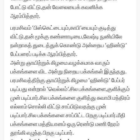
போட்டு விட்டு,தன் வேலையைக் கவனிக்க
ஆரம்பித்தார்.
பரமசிவம் ‘பிஸ்கெட்டையும்,காபி’யையும் குடித்து
விட்டு,தன் மூக்கு கண்ணாடியை,வேஷ்டி நுனியிலே
நன்றாகத் துடைத்துக் கொண்டு அன்றைய ‘ஹிண்டு’
பேப்பரைப் படிக்க ஆரம்பித்தார்.
அன்று ஞாயிற்றுக் கிழமை.வழக்கமாக வாரும்
பக்கங்களை விட அன்று நிறைய பக்கங்கள் இருந்தது.
பரமசிவத்திற்கு ஞாயிற்றுக் கிழமை ‘ஹிண்டு’ பேப்பர்
படிப்பது என்றால் ‘வெல்லம்’.சில பக்கங்களை,குளிக்கும்
முன் படிப்பார்.சில பக்கங்களை குளித்து சுவாமி மந்திரம்
எல்லாம் சொல்லி விட்டு சாப்பிடுவதற்கு முன்
படிப்பார்.சில பக்கங்களை சாப்பிட்ட பிறகு படிப்பார்.மீதி
பக்கங்களை மத்தியானம் ஒரு ரெண்டு மணி நேரம்
தூங்கி எழுந்த பிறகு படிப்பார்.