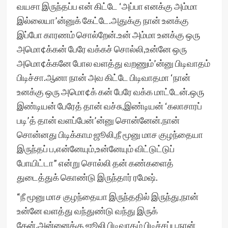
வயசா இருந்தப்ப என் கிட்டே ‘அப்பா எனக்கு அம்மா
இல்லையா’ன்னுக் கேட்டே.அதுக்கு நான் உனக்கு
இப்போ காரணம் சொல்றேன்.உன் அம்மா உனக்கு ஒரு
அமொ¢க்கன் பேரே வக்கச் சொல்லி,உன்னே ஒரு
அமொ¢க்கனே போல வளத்து வறணும்’ன்னு பிடிவாதம்
பிடிச்சா.ஆனா நான் அவ கிட்டே பிடிவாதமா ‘நான்
உனக்கு ஒரு அமொ¢க் கன் பேரே வக்க மாட்டேன்.ஒரு
இண்டியன் பேரேத் தான் வச்சு,இண்டியன் ‘கலாசாரப்
படி’த் தான் வளப்பேன்’ன்னு சொன்னேன்.நான்
சொன்னது பிடிக்காம ஜூலி,நீ மூனு மாச குழந்தையா
இருந்தப் ப,என்னேயும்,உன்னேயும் விட்டுட்டுப்
போயிட்டா” என்று சொல்லி தன் கண்களைத்
துடைத்துக் கொண்டு இருந்தார் ரமேஷ்.
“நீ மூனு மாச குழந்தையா இருந்ததில் இருந்து,நான்
உன்னே வளத்து வந்துண்டு வந்து இருக்
கேன்.அன்னைக்கு ஜூலி பிடிவாதம் பிடிச்சப்ப,நான்