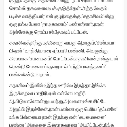
குழந்தைக்கு ‘சதாசிவம்’ன்னு ‘நாம கரணம்’ பண்ணீ
சொல்லி தக்ஷனையைக் குடுத்தேன்.அந்த வேதம்
படிச்ச வாத்தியார் என் குழந்தைக்கு ‘சதாசிவம்’ன்னு
ஒரு நல்ல பேரை ‘நாம கரணம்’ பண்ணீனார்.நான்
அன்னேக்கு ரொம்ப சந்தோஷப் பட்டேன்.
சதாசிவத்திற்கு பதினோறு வயது ஆனதும்,’சின்மயா
மிஷன்’ வாத்தியாரை ஏற்பாடு பண்ணி, அவனுக்கு
கிரமமாக ‘உபனயனம்’ போட்டேன்.சதாசிவன்,என்னுடன்
ரெண்டு வேளையும் தவறாமல் ‘சந்தியாவந்தனம்’
பண்ணீண்டு வறான்.
சதாசிவம் இனிமே இந்த ஊரிலே இருந்தா,இங்கே
இருக்கறவா மாதிரி,ஏன் என்னே மாதிரி
ஆயிடுவானோன்னு பயந்து,அவனை உங்க கிட்டே
அனுப்பி இருக்கேன்.நான் பண்ண ஒரு பெரிய ‘தப்பாலே’
உங்க பிள்ளையா நான் இருந்து என் ‘கடமைகளை’
பண்ண ‘அருகதை இல்லாதவானா’ ஆயிட்டேன்.நீங்க