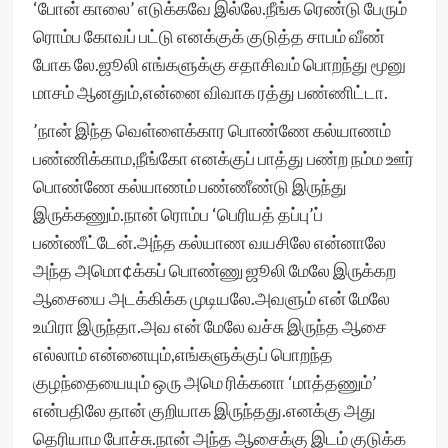
‘போன் காலை’ எடுக்கவே இல்லே.நீங்க ரெண்டு பேரும்
ரொம்ப கோவப் பட்டு எனக்குக் குடுத்த சாபம் வீண்
போக லே.ஜூலி எங்களுக்கு சதாசிவம் பொறந்து மூனு
மாசம் ஆனதும்,என்னை விவாக ரத்து பண்ணிட்டா.
’நான் இந்த வெள்ளைக்கார பொண்ணே கல்யாணம்
பண்ணிக்காம,நீங்கோ எனக்குப் பாத்து பண்ற நம்ம ஊர்
பொண்ணே கல்யாணம் பண்ணீண்டு இருந்து
இருக்கணும்.நான் ரொம்ப ‘பெரியத் தப்பு’ப்
பண்ணீட்டேன்.அந்த கல்யாண வயசிலே என்னாலே
அந்த அமொ¢க்கப் பொண்ணு ஜூலி மேலே இருக்கற
ஆசையை அடக்கிக்க முடியலே.அவளும் என் மேலே
உயிரா இருந்தா.அவ என் மேலே வச்சு இருந்த ஆசை
எல்லாம் என்னையும்,எங்களுக்குப் பொறந்த
குழந்தையையும் ஒரு அமெ ரிக்கனா ‘மாத்தணும்’
என்பதிலே தான் குறியாக இருந்தது.எனக்கு அது
தெரியாம போச்சு.நான் அந்த ஆசைக்கு இடம் குடுக்க