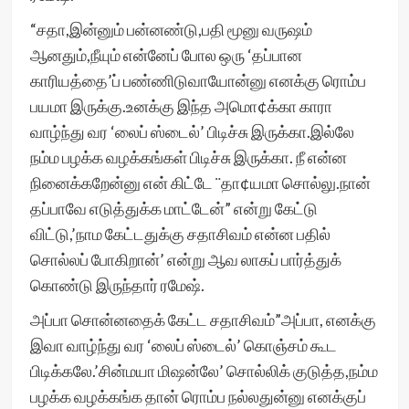
“சதா,இன்னும் பன்னண்டு,பதி மூனு வருஷம்
ஆனதும்,நீயும் என்னேப் போல ஒரு ‘தப்பான
காரியத்தை’ப் பண்ணிடுவாயோன்னு எனக்கு ரொம்ப
பயமா இருக்கு.உனக்கு இந்த அமொ¢க்கா காரா
வாழ்ந்து வர ‘லைப் ஸ்டைல்’ பிடிச்சு இருக்கா.இல்லே
நம்ம பழக்க வழக்கங்கள் பிடிச்சு இருக்கா. நீ என்ன
நினைக்கறேன்னு என் கிட்டே ¨தா¢யமா சொல்லு.நான்
தப்பாவே எடுத்துக்க மாட்டேன்” என்று கேட்டு
விட்டு,’நாம கேட்டதுக்கு சதாசிவம் என்ன பதில்
சொல்லப் போகிறான்’ என்று ஆவ லாகப் பார்த்துக்
கொண்டு இருந்தார் ரமேஷ்.
அப்பா சொன்னதைக் கேட்ட சதாசிவம்”அப்பா, எனக்கு
இவா வாழ்ந்து வர ‘லைப் ஸ்டைல்’ கொஞ்சம் கூட
பிடிக்கலே.’சின்மயா மிஷன்லே’ சொல்லிக் குடுத்த,நம்ம
பழக்க வழக்கங்க தான் ரொம்ப நல்லதுன்னு எனக்குப்