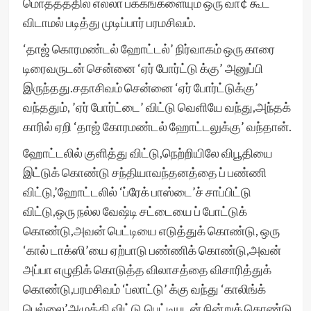
மொத்தத்தில் எல்லா பக்கங்களையும் ஒரு வா¢ கூட
விடாமல் படித்து முடிப்பார் பரமசிவம்.
‘தாஜ் கொரமண்டல் ஹோட்டல்’ நிர்வாகம் ஒரு காரை
டிரைவருடன் சென்னை ‘ஏர் போர்ட்டு க்கு’ அனுப்பி
இருந்தது.சதாசிவம் சென்னை ‘ஏர் போர்ட்டுக்கு’
வந்ததும், ’ஏர் போர்ட்டை’ விட்டு வெளியே வந்து,அந்தக்
காரில் ஏறி ‘தாஜ் கோரமண்டல் ஹோட்டலுக்கு’ வந்தான்.
ஹோட்டலில் குளித்து விட்டு,நெற்றியிலே விபூதியை
இட்டுக் கொண்டு சந்தியாவந்தனத்தை ப் பண்ணி
விட்டு,’ஹோட்டலில் ‘ப்ரேக் பாஸ்டை’ச் சாப்பிட்டு
விட்டு,ஒரு நல்ல வேஷ்டி சட்டையை ப் போட்டுக்
கொண்டு,அவன் பெட்டியை எடுத்துக் கொண்டு, ஒரு
‘கால் டாக்ஸி’யை ஏற்பாடு பண்ணிக் கொண்டு,அவன்
அப்பா எழுதிக் கொடுத்த விலாசத்தை விசாரித்துக்
கொண்டு,பரமசிவம் ‘ப்லாட்டு’ க்கு வந்து ‘காலிங்க்
பெல்லை’அழுத்தி விட்டு,பெட்டியுடன் நின்றுக் கொண்டு