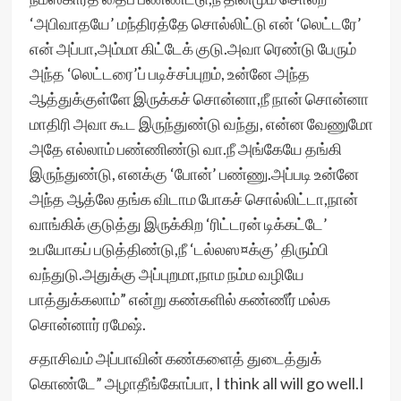
‘அபிவாதயே’ மந்திரத்தே சொல்லிட்டு என் ‘லெட்டரே’
என் அப்பா,அம்மா கிட்டேக் குடு.அவா ரெண்டு பேரும்
அந்த ‘லெட்டரை’ப் படிச்சப்புறம், உன்னே அந்த
ஆத்துக்குள்ளே இருக்கச் சொன்னா,நீ நான் சொன்னா
மாதிரி அவா கூட இருந்துண்டு வந்து, என்ன வேணுமோ
அதே எல்லாம் பண்ணிண்டு வா.நீ அங்கேயே தங்கி
இருந்துண்டு, எனக்கு ‘போன்’ பண்ணு.அப்படி உன்னே
அந்த ஆத்லே தங்க விடாம போகச் சொல்லிட்டா,நான்
வாங்கிக் குடுத்து இருக்கிற ‘ரிட்டரன் டிக்கட்டே’
உபயோகப் படுத்திண்டு,நீ ‘டல்லஸ¤க்கு’ திரும்பி
வந்துடு.அதுக்கு அப்புறமா,நாம நம்ம வழியே
பாத்துக்கலாம்” என்று கண்களில் கண்ணீர் மல்க
சொன்னார் ரமேஷ்.
சதாசிவம் அப்பாவின் கண்களைத் துடைத்துக்
கொண்டே” அழாதீங்கோப்பா, I think all will go well.I