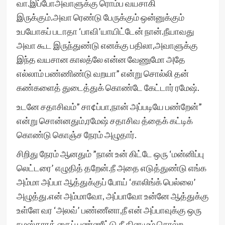
வா.இப்போஅவாளுக்கு ரொம்ப வயசாகி
இருக்கும்.அவா ரெண்டு பேருக்கும் ஒன்னுக்கும்
உபயோகப் படாதா ‘பாவி’யாயிட்டேன் நான்.நீயாவது
அவா கூட இருந்துண்டு எனக்கு பதிலா,அவாளுக்கு
இந்த வயசான காலத்லே என்ன வேணுமோ அதே
எல்லாம் பண்ணிண்டு வறயா” என்று சொல்லி தன்
கண்களைத் துடைத்துக் கொண்டே கேட்டார் ரமேஷ்.
உடனே சதாசிவம்” சா¢ப்பா,நான் அப்படியே பண்றேன்”
என்று சொன்னதும்,ரமேஷ் சதாசிவ த்தைக் கட்டிக்
கொண்டு கொஞ்ச நேரம் அழுதார்.
சிறிது நேரம் ஆனதும் ”நான் உன் கிட்டே ஒரு ‘மன்னிப்பு
லெட்டரை’ எழுதித் தறேன்.நீ அதை எடுத்துண்டு எங்க
அம்மா அப்பா ஆத்துக்குப் போய் ‘காலிங்க் பெல்லை’
அழுத்து.என் அம்மாவோ, அப்பாவோ உன்னே ஆத்துக்கு
உள்ளே வர ‘அலவ்’ பண்ணீனா,நீ என் அப்பாவுக்கு ஒரு
நமஸ்காரத் தைப் பண்ணீட்டு,நீ தினமும் சொல்ற