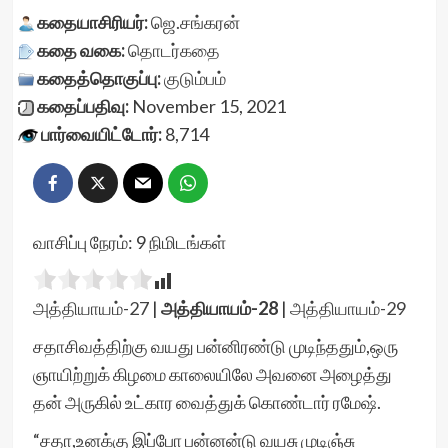
கதையாசிரியர்:
ஜெ.சங்கரன்
கதை வகை:
தொடர்கதை
கதைத்தொகுப்பு:
குடும்பம்
கதைப்பதிவு:
November 15, 2021
பார்வையிட்டோர்:
8,714
வாசிப்பு நேரம்:
9
நிமிடங்கள்
அத்தியாயம்-27
|
அத்தியாயம்-28
|
அத்தியாயம்-29
சதாசிவத்திற்கு வயது பன்னிரண்டு முடிந்ததும்,ஒரு
ஞாயிற்றுக் கிழமை காலையிலே அவனை அழைத்து
தன் அருகில் உட்கார வைத்துக் கொண்டார் ரமேஷ்.
“சதா,உனக்கு இப்போ பன்னன்டு வயசு முடிஞ்சு