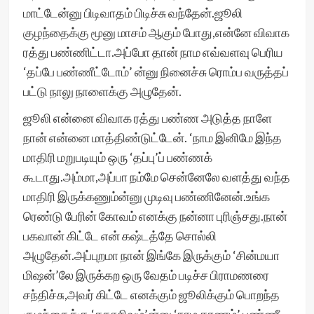
மாட்டேன்னு பிடிவாதம் பிடிச்சு வந்தேன்.ஜூலி
குழந்தைக்கு மூனு மாசம் ஆகும் போது,என்னே விவாக
ரத்து பண்ணிட்டா.அப்போ தான் நாம எவ்வளவு பெரிய
‘தப்பே பண்ணீட்டோம்’ ன்னு நினைச்சு ரொம்ப வருத்தப்
பட்டு நாலு நாளைக்கு அழுதேன்.
ஜூலி என்னை விவாக ரத்து பண்ண அடுத்த நாளே
நான் என்னை மாத்திண்டுட்டேன். ‘நாம இனிமே இந்த
மாதிரி மறுபடியும் ஒரு ‘தப்பு’ப் பண்ணக்
கூடாது.அம்மா,அப்பா நம்மே சென்னேலே வளத்து வந்த
மாதிரி இருக்கணும்ன்னு முடிவு பண்ணினேன்.உங்க
ரெண்டு பேரின் கோவம் எனக்கு நன்னா புரிஞ்சது.நான்
பகவான் கிட்டே என் கஷ்டத்தே சொல்லி
அழுதேன்.அப்புறமா நான் இங்கே இருக்கும் ‘சின்மயா
மிஷன்’லே இருக்கற ஒரு வேதம் படிச்ச பிராமணரை
சந்திச்சு,அவர் கிட்டே எனக்கும் ஜூலிக்கும் பொறந்த