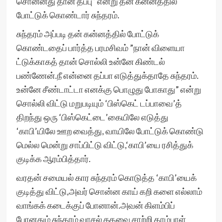
சொன்னது தான் தப்பு” என்று தன் கன்னத்தில்
போட்டுக் கொண்டார் சுந்தரம்.
சுந்தரம் அப்படி தன் கன்னத்தில் போட்டுக்
கொண்டதைப் பார்த்த பரமசிவம் ”நான் விளையா
ட்டுக்காகத் தான் சொல்லி உன்னே கிண்டல்
பண்ணேன்.நீ என்னை தப்பா எடுத்துக்தாதே சுந்தரம்.
உன்னே சீண்டாட்டா எனக்கு பொழுது போகாது” என்று
சொல்லி விட்டு மறுபடியும் ‘பிஸ்கெட் டப்பாவை’த்
திறந்து ஒரு ‘பிஸ்கெட்டை’கையிலே எடுத்து
‘காபி’யிலே ஊற வைத்து, வாயிலே போட்டுக் கொண்டு
மெல்ல மென்று சாப்பிட்டு விட்டு,‘காபி’யை ரசித்துக்
குடிக்க ஆரம்பித்தார்.
வரதன் சமையல் கார சுந்தரம் கொடுத்த ‘காபி’யைக்
குடித்து விட்டு,அவர் சொன்ன காய் கறி களை எல்லாம்
வாங்கக் கடைக்குப் போனான்.அவன் கிளம்பிப்
போனதும் சுந்தரம் வாசல் கதவை சாற்றி தாழ்பாள்