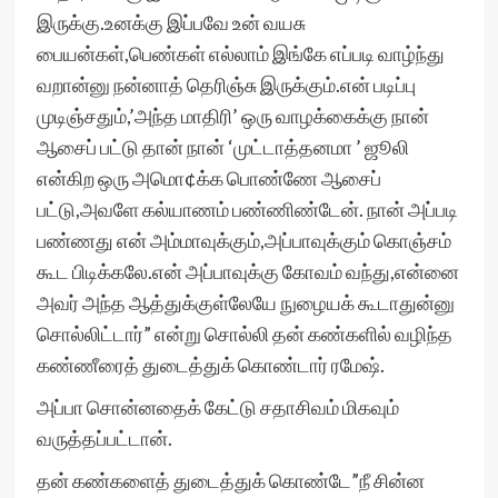
இருக்கு.உனக்கு இப்பவே உன் வயசு
பையன்கள்,பெண்கள் எல்லாம் இங்கே எப்படி வாழ்ந்து
வறான்னு நன்னாத் தெரிஞ்சு இருக்கும்.என் படிப்பு
முடிஞ்சதும்,’அந்த மாதிரி’ ஒரு வாழக்கைக்கு நான்
ஆசைப் பட்டு தான் நான் ‘முட்டாத்தனமா ’ ஜூலி
என்கிற ஒரு அமொ¢க்க பொண்ணே ஆசைப்
பட்டு,அவளே கல்யாணம் பண்ணிண்டேன். நான் அப்படி
பண்ணது என் அம்மாவுக்கும்,அப்பாவுக்கும் கொஞ்சம்
கூட பிடிக்கலே.என் அப்பாவுக்கு கோவம் வந்து,என்னை
அவர் அந்த ஆத்துக்குள்லேயே நுழையக் கூடாதுன்னு
சொல்லிட்டார்” என்று சொல்லி தன் கண்களில் வழிந்த
கண்ணீரைத் துடைத்துக் கொண்டார் ரமேஷ்.
அப்பா சொன்னதைக் கேட்டு சதாசிவம் மிகவும்
வருத்தப்பட்டான்.
தன் கண்களைத் துடைத்துக் கொண்டே”நீ சின்ன