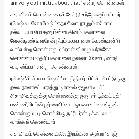
am very optimistic about that” என்று சொன்னான்.
சதாசிவம் சொன்னதைக் கேட்டு சந்தோஷப் பட்டார்
ரமேஷ்.உடனே ரமேஷ் “சதாசிவா, நானும் எல்லாம்
நல்லபடியா போகணும்ன்னு தினம் பகவானை
வேண்டிண்டு வறேன்.நீயும் பகவானை வேண்டிண்டு
வா”என்று சொன்னதும் ”நான் தினமும் நீங்கோ
சொன்னா மாதிரி பகவானை நன்னா வேண்டிண்டு
வறேன்ப்பா” என்று சொன்னான்.
ரமேஷ் ‘சின்மயா மிஷன்’ வாத்தியர் கிட்டே கேட்டு,ஒரு
நல்ல நாளாகப் பார்த்து,’டிராவல் ஏஜண்டிடம்’
சிதாசிவத்துக்கு சென்னைக்கு ஒரு ‘ஏர் டிக்கட் புக்’
பண்ணீ,‘ரிடர்ன் ஜர்ணயி’யை ‘ஓபனாக’ வைத்துக்
கொள்ளும் படி சொல்லி,ஒரு ‘ரிடர்ன் டிக்கட்டை’
வாங்கிக் கொண்டார்.
சதாசிவம் சென்னையிலே இறங்கின அன்று ‘தாஜ்