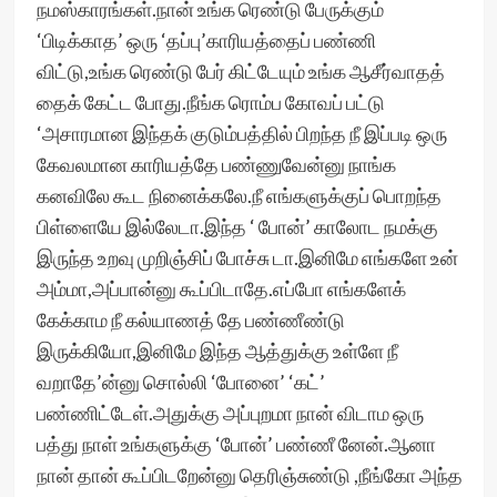
நமஸ்காரங்கள்.நான் உங்க ரெண்டு பேருக்கும்
‘பிடிக்காத’ ஒரு ‘தப்பு’காரியத்தைப் பண்ணி
விட்டு,உங்க ரெண்டு பேர் கிட்டேயும் உங்க ஆசீர்வாதத்
தைக் கேட்ட போது.நீங்க ரொம்ப கோவப் பட்டு
‘அசாரமான இந்தக் குடும்பத்தில் பிறந்த நீ இப்படி ஒரு
கேவலமான காரியத்தே பண்ணுவேன்னு நாங்க
கனவிலே கூட நினைக்கலே.நீ எங்களுக்குப் பொறந்த
பிள்ளையே இல்லேடா.இந்த ‘ போன்’ காலோட நமக்கு
இருந்த உறவு முறிஞ்சிப் போச்சு டா.இனிமே எங்களே உன்
அம்மா,அப்பான்னு கூப்பிடாதே.எப்போ எங்களேக்
கேக்காம நீ கல்யாணத் தே பண்ணீண்டு
இருக்கியோ,இனிமே இந்த ஆத்துக்கு உள்ளே நீ
வறாதே’ன்னு சொல்லி ‘போனை’ ‘கட்’
பண்ணிட்டேள்.அதுக்கு அப்புறமா நான் விடாம ஒரு
பத்து நாள் உங்களுக்கு ‘போன்’ பண்ணீ னேன்.ஆனா
நான் தான் கூப்பிடறேன்னு தெரிஞ்சுண்டு ,நீங்கோ அந்த