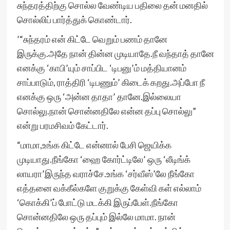
சுந்தரத்திற்கு சொல்ல வேண்டிய பதிலை தன் மனதில்
சொல்லிப் பார்த்துக் கொண்டார்.
’“சுந்தரம் என் கிட்டே வெறும் பணம் தானே
இருக்கு.அதே நான் தின்ன முடியாதே.நீ வந்தாத் தானே
எனக்கு ‘காபி’யும் சாப்பிட ‘டிபனு’ம் மத்தியானம்
சாப்பாடும், ராத்திரி ‘டிபணும்’ கிடைக் கறது.அப்போ நீ
எனக்கு ஒரு ‘அன்ன தாதா’ தானே.இல்லையா
சொல்லு.நான் சொன்னதிலே என்ன தப்பு சொல்லு”
என்று பரமசிவம் கேட்டார்.
“மாமா,உங்க கிட்டே என்னால் பேசி ஜெயிக்க
முடியாது.நீங்கோ ‘ஹை கோர்ட்டிலே’ ஒரு ‘லீடிங்க்
லாயரா’இருந்த வராச்சே.உங்க ‘சர்வீஸ்’லே நீங்கோ
எத்தனை வக்கீல்களே குறுக்கு கேள்வி கள் எல்லாம்
‘கொக்கி’ப் போட்டு மடக்கி இருப்பேள்.நீங்கோ
சொன்னதிலே ஒரு தப்பும் இல்லே மாமா. நான்