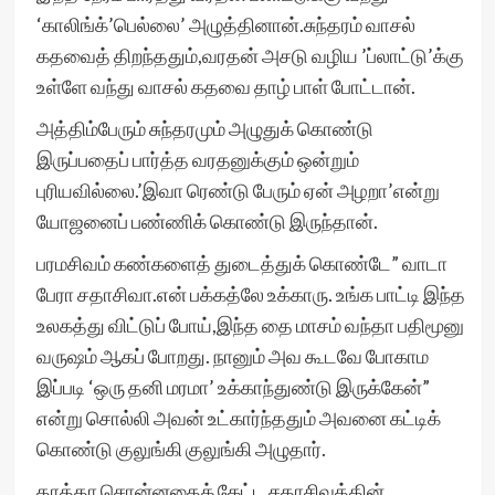
‘காலிங்க்’பெல்லை’ அழுத்தினான்.சுந்தரம் வாசல்
கதவைத் திறந்ததும்,வரதன் அசடு வழிய ’ப்லாட்டு’க்கு
உள்ளே வந்து வாசல் கதவை தாழ் பாள் போட்டான்.
அத்திம்பேரும் சுந்தரமும் அழுதுக் கொண்டு
இருப்பதைப் பார்த்த வரதனுக்கும் ஒன்றும்
புரியவில்லை.’இவா ரெண்டு பேரும் ஏன் அழறா’என்று
யோஜனைப் பண்ணிக் கொண்டு இருந்தான்.
பரமசிவம் கண்களைத் துடைத்துக் கொண்டே” வாடா
பேரா சதாசிவா.என் பக்கத்லே உக்காரு. உங்க பாட்டி இந்த
உலகத்து விட்டுப் போய்,இந்த தை மாசம் வந்தா பதிமூனு
வருஷம் ஆகப் போறது. நானும் அவ கூடவே போகாம
இப்படி ‘ஒரு தனி மரமா’ உக்காந்துண்டு இருக்கேன்”
என்று சொல்லி அவன் உட்கார்ந்ததும் அவனை கட்டிக்
கொண்டு குலுங்கி குலுங்கி அழுதார்.
தாத்தா சொன்னதைக் கேட்ட சதாசிவத்தின்