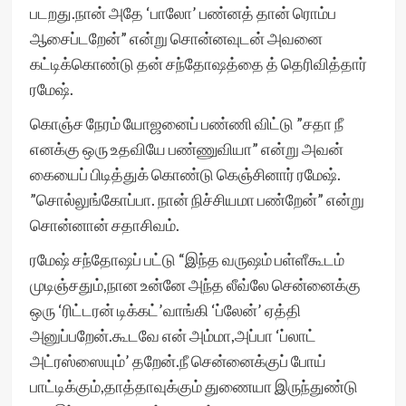
படறது.நான் அதே ‘பாலோ’ பண்னத் தான் ரொம்ப
ஆசைப்டறேன்” என்று சொன்னவுடன் அவனை
கட்டிக்கொண்டு தன் சந்தோஷத்தை த் தெரிவித்தார்
ரமேஷ்.
கொஞ்ச நேரம் யோஜனைப் பண்ணி விட்டு ”சதா நீ
எனக்கு ஒரு உதவியே பண்ணுவியா” என்று அவன்
கையைப் பிடித்துக் கொண்டு கெஞ்சினார் ரமேஷ்.
”சொல்லுங்கோப்பா. நான் நிச்சியமா பண்றேன்” என்று
சொன்னான் சதாசிவம்.
ரமேஷ் சந்தோஷப் பட்டு “இந்த வருஷம் பள்ளீகூடம்
முடிஞ்சதும்,நான உன்னே அந்த லீவ்லே சென்னைக்கு
ஒரு ‘ரிட்டரன் டிக்கட்’வாங்கி ‘ப்லேன்’ ஏத்தி
அனுப்பறேன்.கூடவே என் அம்மா,அப்பா ‘ப்லாட்
அட்ரஸ்ஸையும்’ தறேன்.நீ சென்னைக்குப் போய்
பாட்டிக்கும்,தாத்தாவுக்கும் துணையா இருந்துண்டு