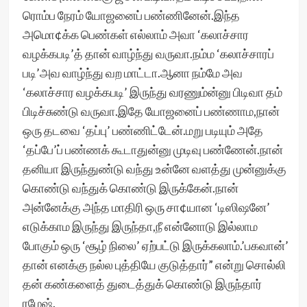
ரொம்ப நேரம் யோஜனைப் பண்ணினேன்.இந்த
அமொ¢க்க பெண்கள் எல்லாம் அவா ‘கலாச்சார
வழக்கபடி’த் தான் வாழ்ந்து வருவா.நம்ம ‘கலாச்சாரப்
படி’அவ வாழ்ந்து வற மாட்டா.ஆனா நம்மே அவ
‘கலாச்சார வழக்கபடி’ இருந்து வரணும்ன்னு பிடிவா தம்
பிடிச்சுண்டு வருவா.இதே யோஜனைப் பண்ணாம,நான்
ஒரு தடவை ‘தப்பு’ பண்ணிட்டேன்.மறு படியும் அதே
‘தப்பே’ப் பண்ணக் கூடாதுன்னு முடிவு பண்ணேன்.நான்
தனியா இருந்துண்டு வந்து உன்னே வளத்து முன்னுக்கு
கொண்டு வந்துக் கொண்டு இருக்கேன்.நான்
அன்னேக்கு அந்த மாதிரி ஒரு சா¢யான ‘டிஸிஷனே’
எடுக்காம இருந்து இருந்தா,நீ என்னோடு இல்லாம
போகும் ஒரு ‘சூழ் நிலை’ ஏற்பட்டு இருக்கலாம்.’பகவான்’
தான் எனக்கு நல்ல புத்தியே குடுத்தார்” என்று சொல்லி
தன் கண்களைத் துடைத்துக் கொண்டு இருந்தார்
ரமேஷ்.