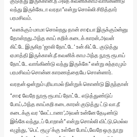
குடுத்து இருக்கான்.நீ அதே கவனிக்காம வாங்கிண்டு
வந்து இருக்கேடா வரதா”என்று சொல்லி சிரித்தார்
பரமசிவம்.
“எனக்கும் மாமா சொல்றது தான் சா¢யா இருக்கும்ன்னு
தோன்றது.அந்த காய் கறிக் கடைக் காரன்,அவன்
கிட்டே இருகிற ‘ஜாலி நோட்டே’ உன் கிட்டே குடுத்து
ஏமாத்தி இருக்கான்.நீ கவனிக் காம அந்த நூரூ ரூபாய்
நோட்டே வாங்கிண்டு வந்து இருக்கே” என்று சுந்தரமும்
பரமசிவம் சொன்ன காரணத்தையே சொன்னார்.
வரதன் ஒன்றும் புரியாமல் நின்றுக் கொண்டு இருந்தான்
“சா¢ வேறே நூரூ ரூபாய் நோட்டே எடுத்துண்டுப்
போய்,அந்த காய்கறி கடைகாரன் குடுத்து ட்டு வா.நீ
கடைக்கு வர ‘லேட்டானா’,அவன் உன்னே தேடிண்டு
இங்கே வந்துடப் போறான்” என்று சொல்லி விட்டு,மெல்ல
எழுந்து, ‘பெட் ரூமு’க்கு உள்ளே போய்,வேறே ஒரு நூறு