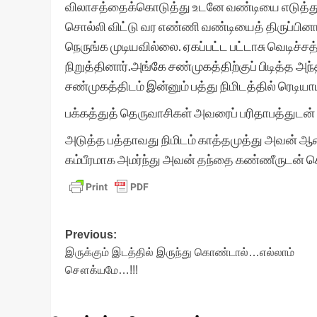
விலாசத்தைக்கொடுத்து உடனே வண்டியை எடுத்துக்
சொல்லி விட்டு வர எண்ணி வண்டியைத் திருப்பினார் 
நெருங்க முடியவில்லை. ஏகப்பட்ட பட்டாசு வெடிச்
நிறுத்தினார்.அங்கே சண்முகத்திற்குப் பிடித்த அந்
சண்முகத்திடம் இன்னும் பத்து நிமிடத்தில் ரெடியாய
பக்கத்துத் தெருவாசிகள் அவரைப் பரிதாபத்துடன் பார
அடுத்த பத்தாவது நிமிடம் காத்தமுத்து அவன் ஆச
கம்பீரமாக அமர்ந்து அவன் தந்தை கண்ணீருடன் ச
Post
Previous:
இருக்கும் இடத்தில் இருந்து கொண்டால்…எல்லாம்
navigation
சௌக்யமே…!!!