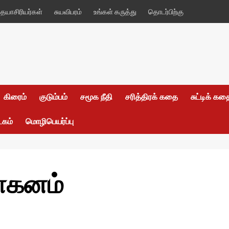
யாசிரியர்கள்
சுயவிபரம்
உங்கள் கருத்து
தொடர்பிற்கு
கிரைம்
குடும்பம்
சமூக நீதி
சரித்திரக் கதை
சுட்டிக் க
டகம்
மொழிபெயர்ப்பு
ாகனம்