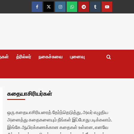
Facebook
Twitter
Instagram
Whatsapp
Telegram
Tumblr
YouTube
தைகள்
த்ரில்லர்
நகைச்சுவை
புனைவு
கதையாசிரியர்கள்
ஒரு கதையாசிரியரைத் தேர்ந்தெடுத்து, அவர் எழுதிய
அனைத்து கதைகளையும் நீங்கள் இப்போது படிக்கலாம்.
இங்கே ஆயிரக்கணக்கான கதைகள் உள்ளன, எனவே