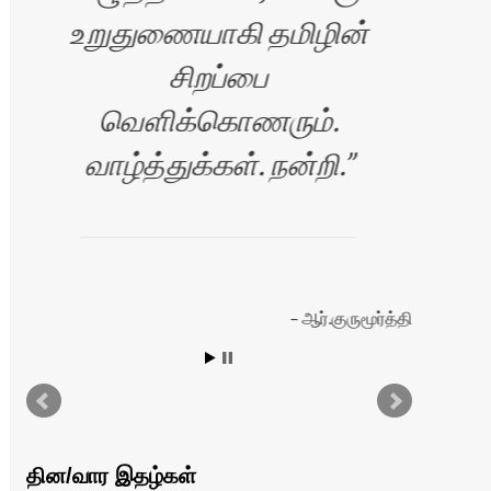
உறுதுணையாகி தமிழின்
மு
சிறப்பை
வெளிக்கொணரும்.
வாழ்த்துக்கள். நன்றி.
டாறு
ஆர்.குருமூர்த்தி
தின/வார இதழ்கள்