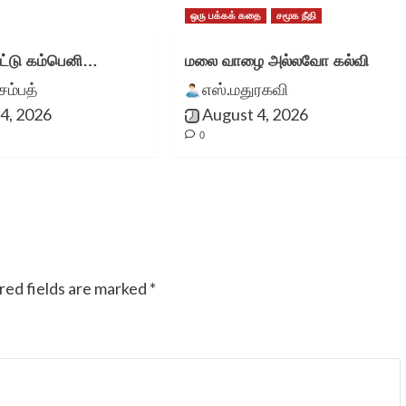
ஒரு பக்கக் கதை
சமூக நீதி
்டு கம்பெனி…
மலை வாழை அல்லவோ கல்வி
சம்பத்
எஸ்.மதுரகவி
4, 2026
August 4, 2026
0
red fields are marked
*