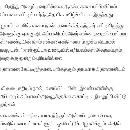
ிடமிருந்து அழைப்பு வரவில்லை. ஆகவே காலையில் வீட்டில்
அப்பாவை வீட்டில் பார்த்ததே மிக மகிழ்ச்சியாக இருந்தது.
இந்த இணையதளம்-
ார் பவனில் காலை நாஷ்டா வாங்கித் தந்தார்‌. வீட்டிலிருந்து
வாசகர்களுக்கு,
 அவனுக்கு ஏக குஷி. அப்பாவிடம், அவர் என்ன டிரைவர்? பஸ்ஸா,
? வண்டியின் நிறம் என்ன? என்றெல்லாம் மூச்சு விடாமல்
சிறுகதைகளின்
றுவலுடன், “நான் ஓட்டற வண்டியில் ஏறியவர்கள் அதற்கப்புறம்
களஞ்சியம்.
அவனுக்கு ஒன்றும் புரியவில்லை.
கதாசிரியர்களுக்கு,
அண்ணன் கேட்டிருந்தான். பார்த்ததும் ஞாபமாக அண்ணனிடம்
தங்களதுபடைப்புகளை
ி வடைகறியும் நாஷ்டா சாப்பிட்ட பின்பு இவன் பள்ளிக்கு
எளிதான, தரமான,
பாவும் அம்மாவும் அவனுக்குக் கை காட்டி வழியனுப்பி விட்டு
மிகுந்தபேர்
றார்கள்.
காணும்படியான,மதிப்பிடும
வாகனங்கள் வரிசையாக நிற்கும். அன்னப்பறவை போல,
ில்வரில் பளபளப்பாகச் சூரிய ஒளிபட்டுச் ஜொலிக்கும். அதில்
முறையில் அமைந்துள்ள