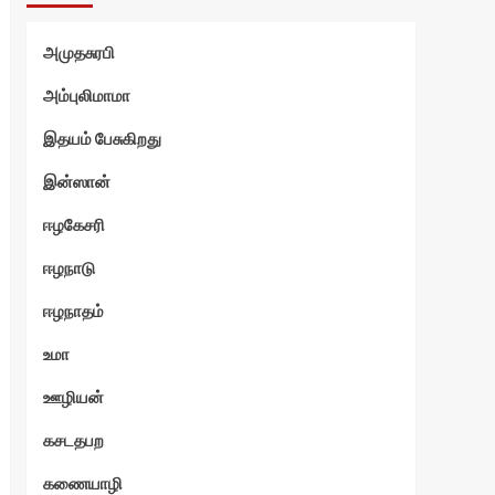
அமுதசுரபி
அம்புலிமாமா
இதயம் பேசுகிறது
இன்ஸான்
ஈழகேசரி
ஈழநாடு
ஈழநாதம்
உமா
ஊழியன்
கசடதபற
கணையாழி