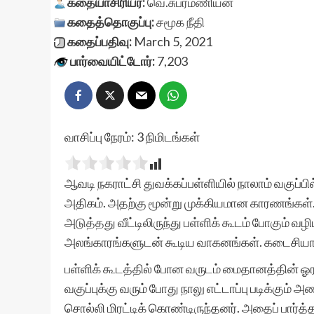
கதையாசிரியர்:
வெ.சுப்ரமணியன்
கதைத்தொகுப்பு:
சமூக நீதி
கதைப்பதிவு:
March 5, 2021
பார்வையிட்டோர்:
7,203
வாசிப்பு நேரம்:
3
நிமிடங்கள்
ஆவடி நகராட்சி துவக்கப்பள்ளியில் நாலாம் வகுப்பில்
அதிகம். அதற்கு மூன்று முக்கியமான காரணங்கள
அடுத்தது வீட்டிலிருந்து பள்ளிக் கூடம் போகும் 
அலங்காரங்களுடன் கூடிய வாகனங்கள். கடைசியாக ப
பள்ளிக் கூடத்தில் போன வருடம் மைதானத்தின் ஓரத்த
வகுப்புக்கு வரும் போது நாலு எட்டாப்பு படிக்கும
சொல்லி மிரட்டிக் கொண்டிருந்தனர். அதைப் பார்