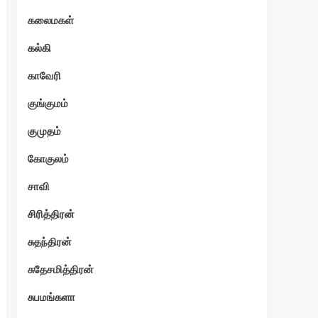
கலைமகள்
கல்கி
காவேரி
குங்குமம்
குமுதம்
கோகுலம்
சாவி
சிரித்திரன்
சுதந்திரன்
சுதேசமித்திரன்
சுபமங்களா