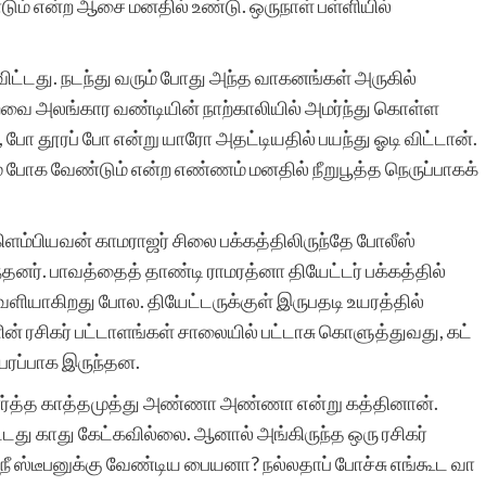
்டும் என்ற ஆசை மனதில் உண்டு. ஒருநாள் பள்ளியில்
அற்புதமான தளம்.
மேன்மேலும் புகழுற
டி விட்டது. நடந்து வரும் போது அந்த வாகனங்கள் அருகில்
வை அலங்கார வண்டியின் நாற்காலியில் அமர்ந்து கொள்ள
வாழ்த்துக்கள்.
போ தூரப் போ என்று யாரோ அதட்டியதில் பயந்து ஓடி விட்டான்.
 போக வேண்டும் என்ற எண்ணம் மனதில் நீறுபூத்த நெருப்பாகக்
கிளம்பியவன் காமராஜர் சிலை பக்கத்திலிருந்தே போலீஸ்
்தனர். பாவத்தைத் தாண்டி ராமரத்னா தியேட்டர் பக்கத்தில்
சங்கர் கோட்
வெளியாகிறது போல. தியேட்டருக்குள் இருபதடி உயரத்தில்
களின் ரசிகர் பட்டாளங்கள் சாலையில் பட்டாசு கொளுத்துவது, கட்
ரபரப்பாக இருந்தன.
பார்த்த காத்தமுத்து அண்ணா அண்ணா என்று கத்தினான்.
பிட்டது காது கேட்கவில்லை.‌ ஆனால் அங்கிருந்த ஒரு ரசிகர்
ி நீ ஸ்டீபனுக்கு வேண்டிய பையனா? நல்லதாப் போச்சு எங்கூட வா