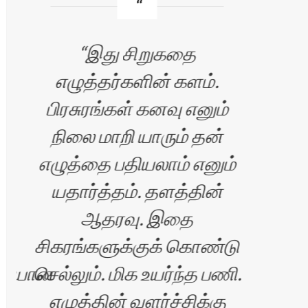
இது சிறுகதை
எழுத்தர்களின் களம்.
பிரசுரங்கள் கனவு எனும்
நிலை மாறி யாரும் தன்
எண
எழுத்தை பதியலாம் எனும்
யதார்த்தம். தளத்தின்
பட
ஆதரவு. இதை
சிகரங்களுக்குக் கொண்டு
சென
்படியான
செல்லும். மிக உயர்ந்த பணி.
இந
எழுத்தின் வளர்ச்சிக்கு