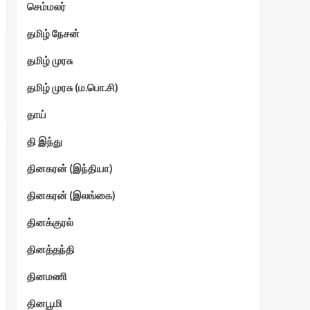
செம்மலர்
தமிழ் நேசன்
தமிழ் முரசு
தமிழ் முரசு (ம.பொ.சி)
தாய்
தி இந்து
தினகரன் (இந்தியா)
தினகரன் (இலங்கை)
தினக்குரல்
தினத்தந்தி
தினமணி
தினபூமி