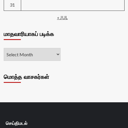
31
« JUL
மாதவாரியாகப் படிக்க
மொத்த வாசகர்கள்
செய்திமடல்