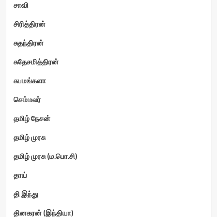
சாவி
சிரித்திரன்
சுதந்திரன்
சுதேசமித்திரன்
சுபமங்களா
செம்மலர்
தமிழ் நேசன்
தமிழ் முரசு
தமிழ் முரசு (ம.பொ.சி)
தாய்
தி இந்து
தினகரன் (இந்தியா)