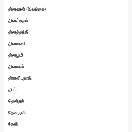
தினகரன் (இலங்கை)
தினக்குரல்
தினத்தந்தி
தினமணி
தினபூமி
தினமலர்
திராவிடநாடு
தீபம்
தென்றல்
தேனருவி
தேவி