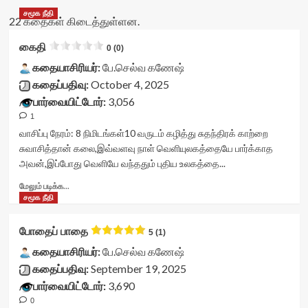
சமூக நீதி
22 கதைகள் கிடைத்துள்ளன.
கைதி
0 (0)
கதையாசிரியர்:
பே.செல்வ கணேஷ்
கதைப்பதிவு:
October 4, 2025
பார்வையிட்டோர்:
3,056
1
வாசிப்பு நேரம்:
8
நிமிடங்கள்
10 வருடம் கழித்து சுதந்திரக் காற்றை
சுவாசித்தான் கலை,இவ்வளவு நாள் வெளியுலகத்தையே பார்க்காத
அவன்,இப்போது வெளியே வந்ததும் புதிய உலகத்தை...
Read
மேலும் படிக்க...
more
சமூக நீதி
about
கைதி<div
போதைப் பாதை
5 (1)
class="yasr-
vv-
கதையாசிரியர்:
பே.செல்வ கணேஷ்
stars-
கதைப்பதிவு:
September 19, 2025
title-
பார்வையிட்டோர்:
3,690
container">
0
<div