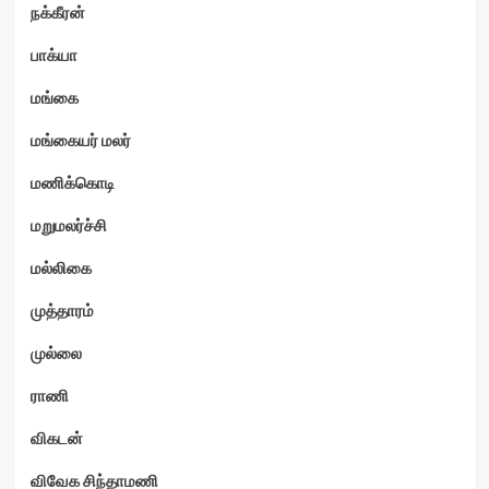
நக்கீரன்
பாக்யா
மங்கை
மங்கையர் மலர்
மணிக்கொடி
மறுமலர்ச்சி
மல்லிகை
முத்தாரம்
முல்லை
ராணி
விகடன்
விவேக சிந்தாமணி