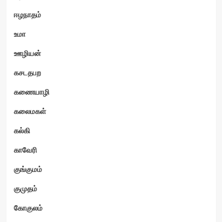
ஈழநாதம்
உமா
ஊழியன்
கசடதபற
கணையாழி
கலைமகள்
கல்கி
காவேரி
குங்குமம்
குமுதம்
கோகுலம்