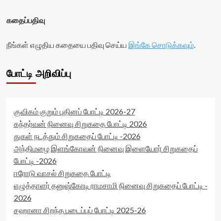
votes-
readonly-
readonly-
attribute='true'
கதைப்பதிவு
rater-
>
567a3d7c01961'
</div>
data-
நீங்கள் எழுதிய கதையை பதிவு செய்ய
இங்கே சொடுக்கவும்
.
<span
rating='5'
class='yasr-
data-
stars-
rater-
போட்டி அறிவிப்பு
title-
starsize='16'
average'>0
data-
(0)
rater-
</span>
postid='50745'
குவிகம் குறும் புதினப் போட்டி 2026-27
</div>
data-
rater-
கந்தர்வன் நினைவு சிறுகதை போட்டி 2026
readonly='true'
துகள் நடத்தும் சிறுகதைப் போட்டி -2026
data-
அந்திமழை இளங்கோவன் நினைவு இளையோர் சிறுகதைப்
readonly-
போட்டி -2026
attribute='true'
>
ஈரோடு வாசல் சிறுகதை போட்டி
</div>
எழுத்தாளர் தனுஷ்கோடி ராமசாமி நினைவு சிறுகதைப் போட்டி -
<span
2026
class='yasr-
stars-
சஹானா சிறந்த படைப்புப் போட்டி 2025-26
title-