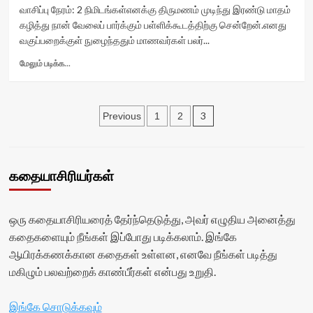
class='yasr-
வாசிப்பு நேரம்:
2
நிமிடங்கள்
எனக்கு திருமணம் முடிந்து இரண்டு மாதம்
stars-
கழித்து நான் வேலைப் பார்க்கும் பள்ளிக்கூடத்திற்கு சென்றேன்.எனது
title
வகுப்பறைக்குள் நுழைந்ததும் மாணவர்கள் பலர்...
yasr-
rater-
Read
மேலும் படிக்க...
stars'
more
id='yasr-
about
visitor-
போதைப்
Posts
votes-
பாதை<div
3
Previous
1
2
readonly-
class="yasr-
pagination
rater-
vv-
165aae1686790'
stars-
data-
title-
கதையாசிரியர்கள்
rating='0'
container">
data-
<div
rater-
class='yasr-
ஒரு கதையாசிரியரைத் தேர்ந்தெடுத்து, அவர் எழுதிய அனைத்து
starsize='16'
stars-
data-
title
கதைகளையும் நீங்கள் இப்போது படிக்கலாம். இங்கே
rater-
yasr-
ஆயிரக்கணக்கான கதைகள் உள்ளன, எனவே நீங்கள் படித்து
postid='50901'
rater-
மகிழும் பலவற்றைக் காண்பீர்கள் என்பது உறுதி.
data-
stars'
rater-
id='yasr-
readonly='true'
visitor-
இங்கே சொடுக்கவும்
data-