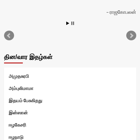
ராஜகோபலன்
டு
தின/வார இதழ்கள்
அமுதசுரபி
அம்புலிமாமா
இதயம் பேசுகிறது
இன்ஸான்
ஈழகேசரி
ஈழநாடு