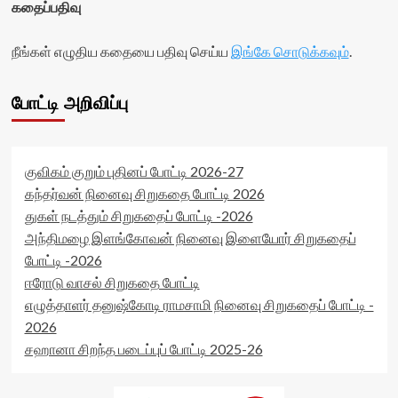
கதைப்பதிவு
data-
id='yasr-
readonly-
visitor-
நீங்கள் எழுதிய கதையை பதிவு செய்ய
attribute='true'
இங்கே சொடுக்கவும்
.
votes-
>
readonly-
</div>
rater-
போட்டி அறிவிப்பு
<span
68ea759476194'
class='yasr-
data-
stars-
rating='0'
title-
data-
average'>0
rater-
குவிகம் குறும் புதினப் போட்டி 2026-27
(0)
starsize='16'
கந்தர்வன் நினைவு சிறுகதை போட்டி 2026
</span>
data-
துகள் நடத்தும் சிறுகதைப் போட்டி -2026
</div>
rater-
அந்திமழை இளங்கோவன் நினைவு இளையோர் சிறுகதைப்
postid='35361'
data-
போட்டி -2026
rater-
ஈரோடு வாசல் சிறுகதை போட்டி
readonly='true'
எழுத்தாளர் தனுஷ்கோடி ராமசாமி நினைவு சிறுகதைப் போட்டி -
data-
readonly-
2026
attribute='true'
சஹானா சிறந்த படைப்புப் போட்டி 2025-26
>
</div>
<span