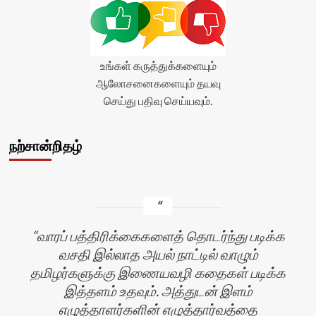
class='yasr-
stars-
title-
average'>0
(0)
உங்கள் கருத்துக்களையும்
</span>
ஆலோசனைகளையும் தயவு
</div>
செய்து பதிவு செய்யவும்.
நற்சான்றிதழ்
வாரப் பத்திரிக்கைகளைத் தொடர்ந்து படிக்க
வசதி இல்லாத அயல் நாட்டில் வாழும்
தமிழர்களுக்கு இணையவழி கதைகள் படிக்க
இத்தளம் உதவும். அத்துடன் இளம்
எழுத்தாளர்களின் எழுத்தார்வத்தை