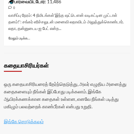
பார்வையிட்டோர்:
11,486
<div
0
class='yasr-
stars-
வாசிப்பு நேரம்:
4
நிமிடங்கள்
‘இந்த ஷட்டௌன் வடிகட்டின முட்டாள்
title
தனம்!’: சங்கர் எரிச்சலுடன் மனைவி லதாவிடம் அலுத்துக்கொண்டார்.
yasr-
லதா, தன்னுடைய ஐ பேட் என்ற...
rater-
stars'
Read
மேலும் படிக்க...
id='yasr-
more
visitor-
about
votes-
மது
readonly-
அனைவருக்கும்
கதையாசிரியர்கள்
rater-
பொது<div
2462a696719ea'
class="yasr-
data-
vv-
rating='0'
stars-
ஒரு கதையாசிரியரைத் தேர்ந்தெடுத்து, அவர் எழுதிய அனைத்து
data-
title-
கதைகளையும் நீங்கள் இப்போது படிக்கலாம். இங்கே
rater-
container">
ஆயிரக்கணக்கான கதைகள் உள்ளன, எனவே நீங்கள் படித்து
starsize='16'
<div
data-
class='yasr-
மகிழும் பலவற்றைக் காண்பீர்கள் என்பது உறுதி.
rater-
stars-
postid='50116'
title
இங்கே சொடுக்கவும்
data-
yasr-
rater-
rater-
readonly='true'
stars'