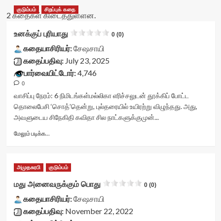
குடும்பம்
சிறப்புக் கதை
2 கதைகள் கிடைத்துள்ளன.
உனக்குப் புரியாது
0 (0)
கதையாசிரியர்:
சேஷசாயி
கதைப்பதிவு:
July 23, 2025
பார்வையிட்டோர்:
4,746
0
வாசிப்பு நேரம்:
6
நிமிடங்கள்
மல்லிகா எரிச்சலுடன் தூக்கிப் போட்ட
தொலைபேசி ‘சொத்’தென்று, புல்தரையில் உயிரற்று விழுந்தது. அது,
அவளுடைய சிநேகிதி கவிதா சில நாட்களுக்குமுன்...
Read
மேலும் படிக்க...
more
about
உனக்குப்
அமுதசுரபி
குடும்பம்
புரியாது<div
class="yasr-
மது அனைவருக்கும் பொது
0 (0)
vv-
கதையாசிரியர்:
stars-
சேஷசாயி
title-
கதைப்பதிவு:
November 22, 2022
container">