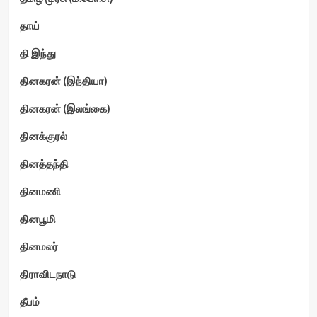
தாய்
தி இந்து
தினகரன் (இந்தியா)
தினகரன் (இலங்கை)
தினக்குரல்
தினத்தந்தி
தினமணி
தினபூமி
தினமலர்
திராவிடநாடு
தீபம்