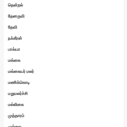
தென்றல்
தேனருவி
தேவி
நக்கீரன்
பாக்யா
மங்கை
மங்கையர் மலர்
மணிக்கொடி
மறுமலர்ச்சி
மல்லிகை
முத்தாரம்
முல்லை