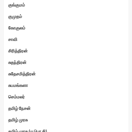
குங்குமம்
குமுதம்
கோகுலம்
சாவி
சிரித்திரன்
சுதந்திரன்
சுதேசமித்திரன்
சுபமங்களா
செம்மலர்
தமிழ் நேசன்
தமிழ் முரசு
தமிழ் முரசு (ம.பொ.சி)