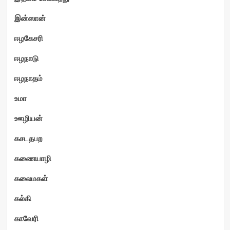
இன்ஸான்
ஈழகேசரி
ஈழநாடு
ஈழநாதம்
உமா
ஊழியன்
கசடதபற
கணையாழி
கலைமகள்
கல்கி
காவேரி