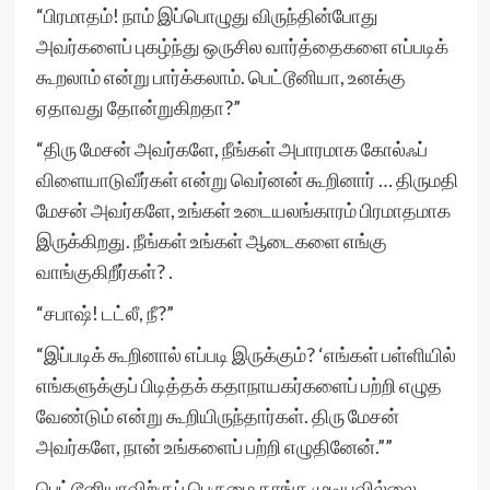
“பிரமாதம்! நாம் இப்பொழுது விருந்தின்போது
அவர்களைப் புகழ்ந்து ஒருசில வார்த்தைகளை எப்படிக்
கூறலாம் என்று பார்க்கலாம். பெட்டூனியா, உனக்கு
ஏதாவது தோன்றுகிறதா?”
“திரு மேசன் அவர்களே, நீங்கள் அபாரமாக கோல்ஃப்
விளையாடுவீர்கள் என்று வெர்னன் கூறினார் … திருமதி
மேசன் அவர்களே, உங்கள் உடையலங்காரம் பிரமாதமாக
இருக்கிறது. நீங்கள் உங்கள் ஆடைகளை எங்கு
வாங்குகிறீர்கள்? .
“சபாஷ்! டட்லீ, நீ?”
“இப்படிக் கூறினால் எப்படி இருக்கும்? ‘எங்கள் பள்ளியில்
எங்களுக்குப் பிடித்தக் கதாநாயகர்களைப் பற்றி எழுத
வேண்டும் என்று கூறியிருந்தார்கள். திரு மேசன்
அவர்களே, நான் உங்களைப் பற்றி எழுதினேன்.””
பெட்டூனியாவிற்குப் பெருமை தாங்க முடியவில்லை.