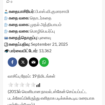
0
கதையாசிரியர்:
பி.எஸ்.வி.குமாரசாமி
கதை வகை:
தொடர்கதை
கதை வகை:
முதல் அத்தியாயம்
கதை வகை:
மொழிபெயர்ப்பு
கதைத்தொகுப்பு:
புனைவு
கதைப்பதிவு:
September 21, 2025
பார்வையிட்டோர்:
13,362
வாசிப்பு நேரம்:
19
நிமிடங்கள்
(2013ல் வெளியான நாவல், ஸ்கேன் செய்யப்பட்ட
படக்கோப்பிலிருந்து எளிதாக படிக்கக்கூடிய உரையாக
மாற்றியுள்ளோம்)