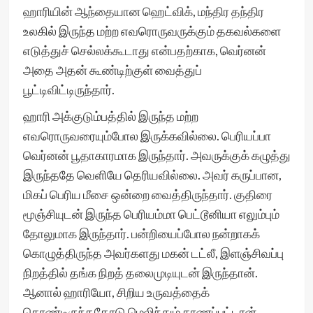
ஹாரியின் ஆந்தையான ஹெட்விக், மந்திர தந்திர
உலகில் இருந்த மற்ற எவரொருவருக்கும் தகவல்களை
எடுத்துச் செல்லக்கூடாது என்பதற்காக, வெர்னன்
அதை அதன் கூண்டிற்குள் வைத்துப்
பூட்டிவிட்டிருந்தார்.
ஹாரி அக்குடும்பத்தில் இருந்த மற்ற
எவரொருவரையும்போல இருக்கவில்லை. பெரியப்பா
வெர்னன் பூதாகாரமாக இருந்தார். அவருக்குக் கழுத்து
இருந்ததே வெளியே தெரியவில்லை. அவர் கருப்பான,
மிகப் பெரிய மீசை ஒன்றை வைத்திருந்தார். குதிரை
மூஞ்சியுடன் இருந்த பெரியம்மா பெட்டூனியா எலும்பும்
தோலுமாக இருந்தார். பன்றியைப்போல நன்றாகக்
கொழுத்திருந்த அவர்களது மகன் டட்லீ, இளஞ்சிவப்பு
நிறத்தில் தங்க நிறத் தலைமுடியுடன் இருந்தான்.
ஆனால் ஹாரியோ, சிறிய உருவத்தைக்
கொண்டிருந்ததோடு மெலிந்தும் காணப்பட்டான்.