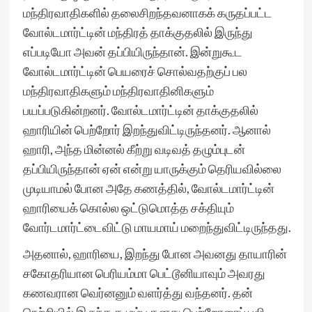
மந்திரவாதிகளில் தலைசிறந்தவனாகக் கருதப்பட்ட
வோல்டமார்ட்டின் மந்திரத் தாக்குதலில் இருந்து
எப்படியோ அவன் தப்பியிருந்தான். இன்றுகூட
வோல்டமார்ட்டின் பெயரைச் சொல்வதற்குப் பல
மந்திரவாதிகளும் மந்திரவாதினிகளும்
பயப்படுகின்றனர். வோல்டமார்ட்டின் தாக்குதலில்
ஹாரியின் பெற்றோர் இறந்துவிட்டிருந்தனர். ஆனால்
ஹாரி, அந்த மின்னல் கீற்று வடிவத் தழும்புடன்
தப்பியிருந்தான் ஏன் என்று யாருக்கும் தெரியவில்லை
முடியாமல் போன அதே கணத்தில், வோல்டமார்ட்டின்
ஹாரியைக் கொல்ல ஒட்டுமொத்த சக்தியும்
வோர்டமார்ட்டைவிட்டு மாயமாய் மறைந்துவிட்டிருந்தது.
அதனால், ஹாரியை, இறந்து போன அவனது தாயாரின்
சகோதரியான பெரியம்மா பெட்டூனியாவும் அவரது
கணவரான வெர்னனும் வளர்த்து வந்தனர். தன்