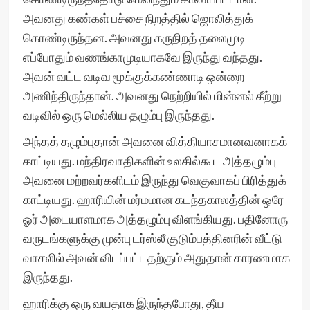
அவனது கண்கள் பச்சை நிறத்தில் ஜொலித்துக்
கொண்டிருந்தன. அவனது கருநிறத் தலைமுடி
எப்போதும் வணங்காமுடியாகவே இருந்து வந்தது.
அவன் வட்ட வடிவ மூக்குக்கண்ணாடி ஒன்றை
அணிந்திருந்தான். அவனது நெற்றியில் மின்னல் கீற்று
வடிவில் ஒரு மெல்லிய தழும்பு இருந்தது.
அந்தத் தழும்புதான் அவனை வித்தியாசமானவனாகக்
காட்டியது. மந்திரவாதிகளின் உலகில்கூட அத்தழும்பு
அவனை மற்றவர்களிடம் இருந்து வெகுவாகப் பிரித்துக்
காட்டியது. ஹாரியின் மர்மமான கடந்தகாலத்தின் ஒரே
ஓர் அடையாளமாக அத்தழும்பு விளங்கியது. பதினோரு
வருடங்களுக்கு முன்பு டர்ஸ்லீ குடும்பத்தினரின் வீட்டு
வாசலில் அவன் விடப்பட்டதற்கும் அதுதான் காரணமாக
இருந்தது.
ஹாரிக்கு ஒரு வயதாக இருந்தபோது, தீய