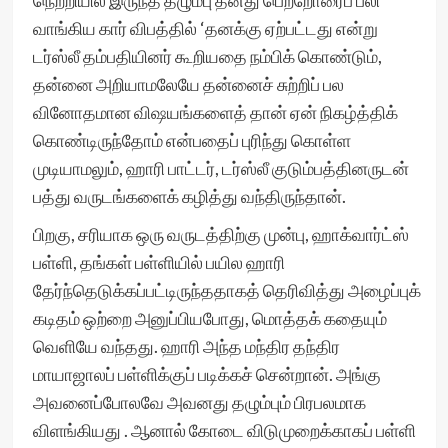
நெற்றியில் இருந்த தழும்பு தனது பெற்றோரைப் பலி
வாங்கிய கார் விபத்தில் ‘தனக்கு ஏற்பட்டது என்று
டர்ஸ்லீ தம்பதியினர் கூறியதை நம்பிக் கொண்டும்,
தன்னை அறியாமலேயே தன்னைச் சுற்றிப் பல
வினோதமான விஷயங்களைத் தான் ஏன் நிகழ்த்திக்
கொண்டிருந்தோம் என்பதைப் புரிந்து கொள்ள
முடியாமலும், ஹாரி பாட்டர், டர்ஸ்லீ குடும்பத்தினருடன்
பத்து வருடங்களைக் கழித்து வந்திருந்தான்.
பிறகு, சரியாக ஒரு வருடத்திற்கு முன்பு, ஹாக்வார்ட்ஸ்
பள்ளி, தங்கள் பள்ளியில் பயில ஹாரி
தேர்ந்தெடுக்கப்பட்டிருந்ததாகத் தெரிவித்து அழைப்புக்
கடிதம் ஒற்றை அனுப்பியபோது, மொத்தக் கதையும்
வெளியே வந்தது. ஹாரி அந்த மந்திர தந்திர
மாயாஜாலப் பள்ளிக்குப் படிக்கச் சென்றான். அங்கு
அவனைப்போலவே அவனது தழும்பும் பிரபலமாக
விளங்கியது . ஆனால் கோடை விடுமுறைக்காகப் பள்ளி