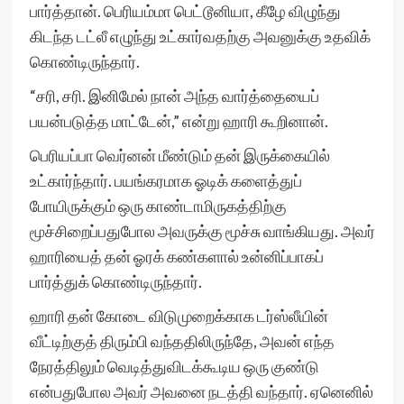
பார்த்தான். பெரியம்மா பெட்டூனியா, கீழே விழுந்து
கிடந்த டட்லீ எழுந்து உட்கார்வதற்கு அவனுக்கு உதவிக்
கொண்டிருந்தார்.
“சரி, சரி. இனிமேல் நான் அந்த வார்த்தையைப்
பயன்படுத்த மாட்டேன்,” என்று ஹாரி கூறினான்.
பெரியப்பா வெர்னன் மீண்டும் தன் இருக்கையில்
உட்கார்ந்தார். பயங்கரமாக ஓடிக் களைத்துப்
போயிருக்கும் ஒரு காண்டாமிருகத்திற்கு
மூச்சிறைப்பதுபோல அவருக்கு மூச்சு வாங்கியது. அவர்
ஹாரியைத் தன் ஓரக் கண்களால் உன்னிப்பாகப்
பார்த்துக் கொண்டிருந்தார்.
ஹாரி தன் கோடை விடுமுறைக்காக டர்ஸ்லீயின்
வீட்டிற்குத் திரும்பி வந்ததிலிருந்தே, அவன் எந்த
நேரத்திலும் வெடித்துவிடக்கூடிய ஒரு குண்டு
என்பதுபோல அவர் அவனை நடத்தி வந்தார். ஏனெனில்