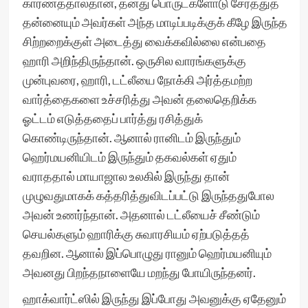
காரணத்தால்தான், தனது பொருட்களோடு சேர்த்துத்
தன்னையும் அவர்கள் அந்த மாடிப்படிக்குக் கீழே இருந்த
சிற்றறைக்குள் அடைத்து வைக்கவில்லை என்பதை
ஹாரி அறிந்திருந்தான். ஒருசில வாரங்களுக்கு
முன்புவரை, ஹாரி, டட்லீயை நோக்கி அர்த்தமற்ற
வார்த்தைகளை உச்சரித்து அவன் தலைதெறிக்க
ஓட்டம் எடுத்ததைப் பார்த்து ரசித்துக்
கொண்டிருந்தான். ஆனால் ரானிடம் இருந்தும்
ஹெர்மயனியிடம் இருந்தும் தகவல்கள் ஏதும்
வராததால் மாயாஜால உலகில் இருந்து தான்
முழுவதுமாகக் கத்தரித்துவிடப்பட்டு இருந்ததுபோல
அவன் உணர்ந்தான். அதனால் டட்லீயைச் சீண்டும்
செயல்களும் ஹாரிக்கு சுவாரசியம் ஏற்படுத்தத்
தவறின. ஆனால் இப்பொழுது ரானும் ஹெர்மயனியும்
அவனது பிறந்தநாளையே மறந்து போயிருந்தனர்.
ஹாக்வார்ட்ஸில் இருந்து இப்போது அவனுக்கு ஏதேனும்