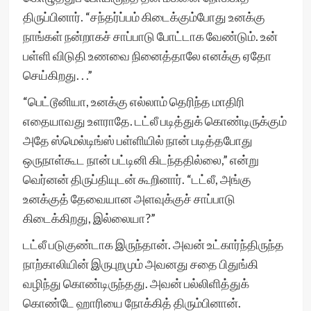
திருப்பினார். “சந்தர்ப்பம் கிடைக்கும்போது உனக்கு
நாங்கள் நன்றாகச் சாப்பாடு போட்டாக வேண்டும். உன்
பள்ளி விடுதி உணவை நினைத்தாலே எனக்கு ஏதோ
செய்கிறது. . .”
“பெட்டூனியா, உனக்கு எல்லாம் தெரிந்த மாதிரி
எதையாவது உளராதே. டட்லீ படித்துக் கொண்டிருக்கும்
அதே ஸ்மெல்டிங்ஸ் பள்ளியில் நான் படித்தபோது
ஒருநாள்கூட நான் பட்டினி கிடந்ததில்லை,” என்று
வெர்னன் திருப்தியுடன் கூறினார். “டட்லீ, அங்கு
உனக்குத் தேவையான அளவுக்குச் சாப்பாடு
கிடைக்கிறது, இல்லையா?”
டட்லீ படுகுண்டாக இருந்தான். அவன் உட்கார்ந்திருந்த
நாற்காலியின் இருபுறமும் அவனது சதை பிதுங்கி
வழிந்து கொண்டிருந்தது. அவன் பல்லிளித்துக்
கொண்டே ஹாரியை நோக்கித் திரும்பினான்.