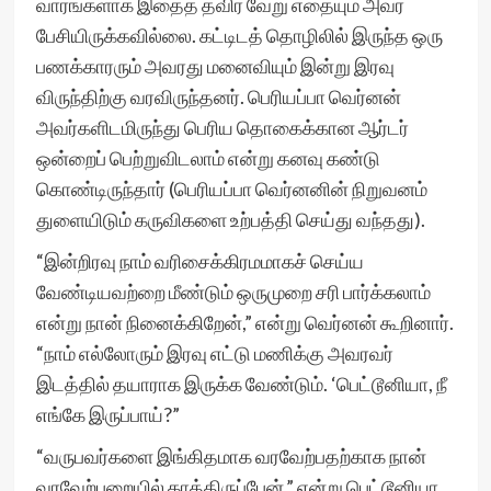
வாரங்களாக இதைத் தவிர வேறு எதையும் அவர்
பேசியிருக்கவில்லை. கட்டிடத் தொழிலில் இருந்த ஒரு
பணக்காரரும் அவரது மனைவியும் இன்று இரவு
விருந்திற்கு வரவிருந்தனர். பெரியப்பா வெர்னன்
அவர்களிடமிருந்து பெரிய தொகைக்கான ஆர்டர்
ஒன்றைப் பெற்றுவிடலாம் என்று கனவு கண்டு
கொண்டிருந்தார் (பெரியப்பா வெர்னனின் நிறுவனம்
துளையிடும் கருவிகளை உற்பத்தி செய்து வந்தது).
“இன்றிரவு நாம் வரிசைக்கிரமமாகச் செய்ய
வேண்டியவற்றை மீண்டும் ஒருமுறை சரி பார்க்கலாம்
என்று நான் நினைக்கிறேன்,” என்று வெர்னன் கூறினார்.
“நாம் எல்லோரும் இரவு எட்டு மணிக்கு அவரவர்
இடத்தில் தயாராக இருக்க வேண்டும். ‘பெட்டூனியா, நீ
எங்கே இருப்பாய்?”
“வருபவர்களை இங்கிதமாக வரவேற்பதற்காக நான்
வரவேற்பறையில் காத்திருப்பேன்,” என்று பெட்டூனியா