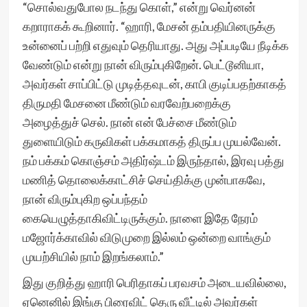
“சொல்வதுபோல நடந்து கொள்,” என்று வெர்னன்
கறாராகக் கூறினார். “ஹாரி, மேசன் தம்பதியினருக்கு
உன்னைப் பற்றி எதுவும் தெரியாது. அது அப்படியே நீடிக்க
வேண்டும் என்று நான் விரும்புகிறேன். பெட்டூனியா,
அவர்கள் சாப்பிட்டு முடித்தவுடன், காபி குடிப்பதற்காகத்
திருமதி மேசனை மீண்டும் வரவேற்பறைக்கு
அழைத்துச் செல். நான் என் பேச்சை மீண்டும்
துளையிடும் கருவிகள் பக்கமாகத் திருப்ப முயல்வேன்.
நம் பக்கம் கொஞ்சம் அதிர்ஷ்டம் இருந்தால், இரவு பத்து
மணித் தொலைக்காட்சிச் செய்திக்கு முன்பாகவே,
நான் விரும்புகிற ஒப்பந்தம்
கையெழுத்தாகிவிட்டிருக்கும். நாளை இதே நேரம்
மஜோர்க்காவில் விடுமுறை இல்லம் ஒன்றை வாங்கும்
முயற்சியில் நாம் இறங்கலாம்.”
இது குறித்து ஹாரி பெரிதாகப் பரவசம் அடையவில்லை,
ஏனெனில் இங்கு பிரைவிட் தெரு வீட்டில் அவர்கள்