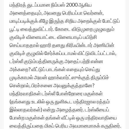
மந்திரத் துடப்பமான நிம்பஸ் 2000 ஆகிய
அனைத்தையும், அவனது பெரியப்பா வெர்னன்,
மாடிப்படிக்குக் கீழே இருந்த சிறிய அறைக்குள் போட்டுப்
பூட்டி வைத்துவிட்டார். கோடை விடுமுறை முழுவதும்
குவிடிச் விளையாட்டை விளையாடிப் பயிற்சி
செய்யாததால் ஹாரி தனது கிரிஃபின்டார் அணியின்
குவிடிச் குழுவில் சேர்க்கப்படாமல் விட்டுவிடப்பட்டால்,
டர்ஸ்லீ குடும்பத்தினருக்கு அதைப் பற்றி என்ன
அக்கறை? வீட்டுப் பாடங்கள் எதையும் செய்து
முடிக்காமல் அவன் ஹாக்வார்ட்ஸுக்குத் திரும்பிச்
சென்றால், பிரச்சனை அவனுக்குத்தானே?
மந்திரவாதிகள் டர்ஸ்லீ போன்றோரை மகுள்கள்
(தங்களது உடலில் ஒரு துளிகூட மந்திரஜால ரத்தம்
இல்லாதவர்கள்) என்று அழைத்தனர். டர்ஸ்லீயைப்
போன்ற மகுள்கள் தங்கள் வீட்டில் ஒரு மந்திரவாதியை
வைத்திருப்பதை மிகப் பெரிய அவமானமாகக் கருதினர்.