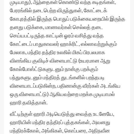
முடியாது), ஆந்தைகள் கொண்டு வந்த கடிதங்கள்,
பேரரங்கில் நடைபெற்ற விருந்துகள், கோட்டைக்
கோபுரத்தில் இருந்த பொதுப் படுக்கையறையில் இருந்த
தனது படுக்கை, மாணவர்கள் செல்லத் தடை
செய்யபட்டிருந்த காட்டின் ஓரம் வசித்து வந்த
கோட்டைப் பாதுகாவலர் ஹாக்ரிட், எல்லாவற்றுக்கும்
மேலாக, மந்திர தந்திர உலகில் மிகப் பிரபலமாக
விளங்கிய குவிடிச் விளையாட்டு (உயரமான ஆறு
கோல்போஸ்ட்டுகளுடனும் நான்கு பறக்கும்
பந்துகளுடனும் மந்திரத் துடங்களில் பறந்தபடி
விளையாடப்படுகின்ற, பதினான்கு வீரர்கள் அடங்கிய
ஒரு விளையாட்டு) ஆகியவற்றை மறக்க முடியாமல்
ஹாரி தவித்தான்.
வீட்டிற்குள் ஹாரி அடியெடுத்து வைத்த உடனேயே,
ஹாரியின் மந்திர தந்திரப் புத்தகங்கள், அவனது
மந்திரக்கோல், அங்கிகள், கொப்பரை, அதிநவீன