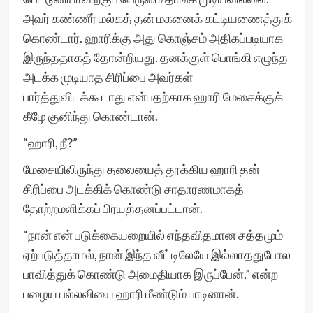
அவர் கண்ணீர் மல்கத் தன் மகனைக் கட்டியணைத்துக்
கொண்டார். ஹாரிக்கு அது கொஞ்சம் அதிகப்படியாக
இருந்ததாகத் தோன்றியது. தனக்குள் பொங்கி எழுந்த
அடக்க முடியாத சிரிப்பை அவர்கள்
பார்த்துவிடக்கூடாது என்பதற்காக ஹாரி மேசைக்குக்
கீழே குனிந்து கொண்டான்.
“ஹாரி, நீ?”
மேசையிலிருந்து தலையைத் தூக்கிய ஹாரி தன்
சிரிப்பை அடக்கிக் கொண்டு சாதாரணமாகத்
தோற்றமளிக்கப் பிரயத்தனப்பட்டான்.
“நான் என் படுக்கையறையில் எந்தவிதமான சத்தமும்
ஏற்படுத்தாமல், நான் இந்த வீட்டிலேயே இல்லாததுபோல
பாவித்துக் கொண்டு அமைதியாக இருப்பேன்,” என்ற
பழைய பல்லவியை ஹாரி மீண்டும் பாடினான்.