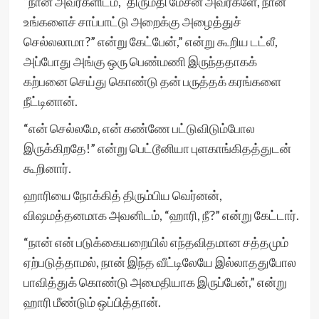
“நான் அவர்களிடம், ‘திருமதி மேசன் அவர்களே, நான்
உங்களைச் சாப்பாட்டு அறைக்கு அழைத்துச்
செல்லலாமா?” என்று கேட்பேன்,” என்று கூறிய டட்லீ,
அப்போது அங்கு ஒரு பெண்மணி இருந்ததாகக்
கற்பனை செய்து கொண்டு தன் பருத்தக் கரங்களை
நீட்டினான்.
“என் செல்லமே, என் கண்ணே பட்டுவிடும்போல
இருக்கிறதே!” என்று பெட்டூனியா புளகாங்கிதத்துடன்
கூறினார்.
ஹாரியை நோக்கித் திரும்பிய வெர்னன்,
விஷமத்தனமாக அவனிடம், “ஹாரி, நீ?” என்று கேட்டார்.
“நான் என் படுக்கையறையில் எந்தவிதமான சத்தமும்
ஏற்படுத்தாமல், நான் இந்த வீட்டிலேயே இல்லாததுபோல
பாவித்துக் கொண்டு அமைதியாக இருப்பேன்,” என்று
ஹாரி மீண்டும் ஒப்பித்தான்.