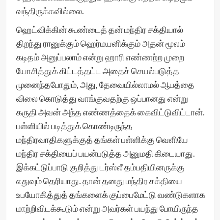
வந்திருக்கவில்லை.
ஹெட்விக்கின் கூண்டைத் தன் மந்திர சக்தியால்
திறந்து ரானுக்கும் ஹெர்மயனிக்கும் அதன் மூலம்
கடிதம் அனுப்பலாம் என்று ஹாரி எண்ணற்ற முறை
யோசித்துக் கிட்டத்தட்ட அதைச் செயல்படுத்த
முனைந்தபோதும், அது, தேவையில்லாமல் ஆபத்தை
விலை கொடுத்து வாங்குவதற்கு ஒப்பானது என்று
கருதி அவன் அந்த எண்ணத்தைக் கைவிட்டுவிட்டான்.
பள்ளியில் படித்துக் கொண்டிருந்த
மந்திரவாதிகளுக்குத் தங்கள் பள்ளிக்கு வெளியே
மந்திர சக்தியைப் பயன்படுத்த அனுமதி கிடையாது.
இக்கட்டுப்பாடு குறித்து டர்ஸ்லீ தம்பதியினருக்கு
எதுவும் தெரியாது. தான் தனது மந்திர சக்தியை
உபயோகித்துத் தங்களைக் குப்பைமேட்டு வண்டுகளாக
மாற்றிவிடக்கூடும் என்று அவர்கள் பயந்து போயிருந்த