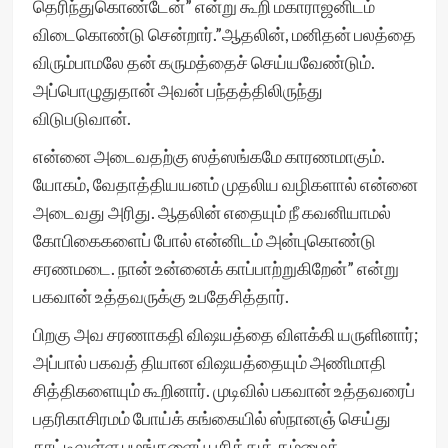
தெரிந்துகொண்டேன்” என்று கூறி மகாராஜனிடம்
விடைகொண்டு சென்றார்.”ஆதலின், மனிதன் பலத்தை
விரும்பாமலே தன் கருமத்தைச் செய்யவேண்டும்.
அப்பொழுதுதான் அவன் பந்தத்திலிருந்து
விடுபடுவான்.
என்னை அடைவதற்கு ஸத்ஸங்கமே காரணமாகும்.
யோகம், வேதாத்தியயனம் முதலிய வழிகளால் என்னை
அடைவது அரிது. ஆதலின் எதையும் நீ கவனியாமல்
கோபிகைகளைப் போல் என்னிடம் அன்புகொண்டு
சரணமடை. நான் உன்னைக் காப்பாற்றுகிறேன்” என்று
பகவான் உத்தவருக்கு உபதேசித்தார்.
பிறகு அவ சரணாகதி விஷயத்தை விளக்கி யருளினார்;
அப்பால் பகவத் தியான விஷயத்தையும் அணிமாதி
சித்திகளையும் கூறினார். முடிவில் பகவான் உத்தவரைப்
பதரிகாசிரமம் போய்க் கங்கையில் ஸ்நானஞ் செய்து
காட்டிலுள்ள பழங்களைப் புசித்துத் தம்மைத்