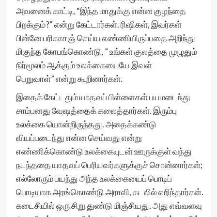
அவனைக் காட்டி, “இந்த மாதுக்கு என்ன குழந்தை
பிறக்கும்?” என்று கேட்டார்கள். ரிஷிகள், இவர்கள்
பின்னே பரிகாசஞ் செய்ய எண்ணியிருப்பதை அறிந்து
மிகுந்த கோபங்கொண்டு, ” உங்கள் குலத்தை முழுதும்
நிர்மூலம் ஆக்கும் உலக்கையையே இவள்
பெறுவாள்” என்று கூறினார்கள்.
இதைக் கேட்டதும் யாதவப் பிள்ளைகள் பயமடைந்து
சாம்பனது வேஷத்தைக் கலைத்தார்கள். இரும்பு
உலக்கை யொன்றிருந்தது. அதைக்கண்டு
வியப்படைந்து என்ன செய்வது என்று
எண்ணிக்கொண்டு உலக்கையுடன் ஊருக்குள் வந்து
நடந்ததை யாதவப் பெரியவர்களுக்குச் சொன்னார்கள்;
எல்லோரும் பயந்து அந்த உலக்கையைப் பொடிப்
பொடியாக அரங்கொண்டு அராவி, கடலில் எறிந்தார்கள்.
கடைசியில் ஒரு சிறு துண்டு மிஞ்சியது. அது எவ்வளவு