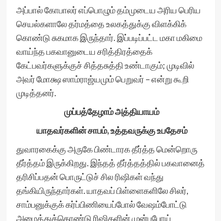
அப்பால் கோபாலர் எப்பொழும் தம்முடைய அரிய பெரிய
செயல்களாலே தர்மத்தை உலகத்துக்கு விளக்கிக்
கொண்டு சுகமாக இருந்தார். இப்படிப்பட்ட மகா மகிமை
வாய்ந்த பகவானுடைய சரித்திரத்தைக்
கேட்பவர்களுக்குச் சித்தசுத்தி உண்டாகும்; முடிவில்
அவர் மோக்ஷ ஸாம்ராஜ்யமும் பெறுவர் – என்று கூறி
முடித்தனர்.
முப்பத்தேழாம் அத்தியாயம்
யாதவர்களின் சாபம், உத்தவருக்கு உபதேசம்
துவாரகைக்கு அருகே பிண்டாரக தீர்த்த மென்றொரு
தீர்த்தம் இருக்கிறது. இந்தத் தீர்த்தத்தில் பகவானைத்
தரிசிப்பதன் பொருட்டுச் சில ரிஷிகள் வந்து
தங்கியிருந்தார்கள். யாதவப் பிள்ளைகளிலே சிலர்,
சாம்பனுக்குக் கர்ப்பிணியைப்போல் வேஷம்போட்டு
அழைத்துக்கொண்டு ரிஷிகளின் முன்புபோய்