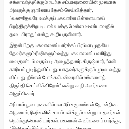
சக்கரவர்த்திக்கும் நடந்த சம்பாஷணையின் மூலமாக
அவருக்கு ஞானோப தேசம் செய்வித்தார்,
“வஸுதேவரே, உமக்குப் பகவானே பிள்ளையாகப்
பிறந்திருக்கிறபடியால் உமக்கு மேன்மை உண்டாவதில்
தடையிராது” என்று கூறியருளினார்.
இதன் பிறகு பகவானைப் பார்க்கப் பிரம்மா முதலிய
தேவர்களும் ரிஷிகளும் வந்து பகவானைப் பணிந்து
வைகுண்டம் வரும்படி அழைத்தனர். கிருஷ்ணர், “என்
காரியம் முடிந்துவிட்டது. யாதவர்களுக்கும் முடிவு வந்து
விட்டது. நீங்கள் போங்கள். விரைவில் உங்களைத்
திருப்தி செய்விக்கிறேன்” என்று கூறி அவர்களை
அனுப்பினார்.
அப்பால் துவாரகையில் பல அப் சகுனங்கள் தோன்றின.
அதனால், ரிஷிகளின் சாபம் பலிக்கும் என்று யாதவர்கள்
தெரிந்துகொண்டார்கள். பகவான் அவர்களைப் பார்த்து,
“இனி நாம் இங்கிருப்பது கூடாது. பிரபாஸ