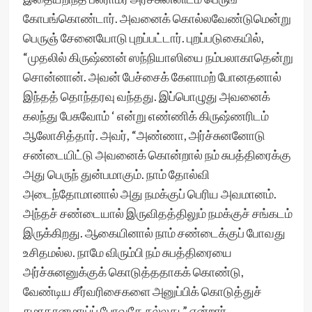
கோபங்கொண்டார். அவனைக் கொல்லவேண்டுமென்று
பெருஞ் சேனையோடு புறப்பட்டார். புறப்படுகையில்,
“முதலில் கிருஷ்ணன் ஸந்நியாஸியை நம்பலாகாதென்று
சொன்னான். அவன் பேச்சைக் கேளாமற் போனதனால்
இந்தத் தொந்தரவு வந்தது. இப்பொழுது அவனைக்
கலந்து பேசுவோம் ‘ என்று எண்ணிக் கிருஷ்ணரிடம்
ஆலோசித்தார். அவர், “அண்ணா, அர்ச்சுனனோடு
சண்டையிட்டு அவனைக் கொன்றால் நம் சுபத்திரைக்கு
அது பெருந் துன்பமாகும். நாம் தோல்வி
அடைந்தோமானால் அது நமக்குப் பெரிய அவமானம்.
அந்தச் சண்டையால் இருவிதத்திலும் நமக்குச் சங்கடம்
இருக்கிறது. ஆகையினால் நாம் சண்டைக்குப் போவது
உசிதமல்ல. நாமே விரும்பி நம் சுபத்திரையை
அர்ச்சுனனுக்குக் கொடுத்ததாகக் கொண்டு,
வேண்டிய சீர்வரிசைகளை அனுப்பிக் கொடுத்துச்
சமாதானமாய்ப் போவதே நல்லது ” என்றார்.