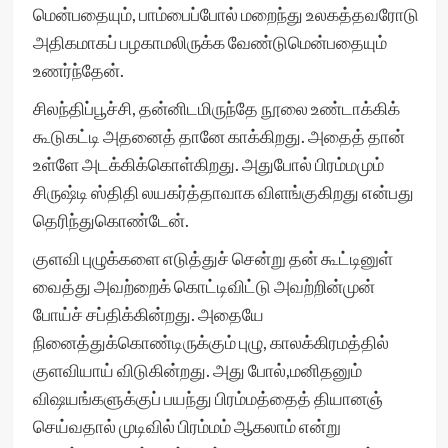
மென்பதையும், பாம்பைப்போல் மறைந்து உலகத்தவரோடு
அதிகமாகப் பழகாமலிருக்க வேண்டுமென்பதையும்
உணர்ந்தேன்.
சிலந்திப்பூச்சி, தன்னிடமிருந்தே நூலை உண்டாக்கிக்
கூடுகட்டி அதனைத் தானே காக்கிறது. அதைத் தான்
உள்ளே அடக்கிக்கொள்கிறது. அதுபோல் பிரம்மமும்
சிருஷ்டி ஸ்திதி லயகர்த்தாவாக விளங்குகிறது என்பது
தெரிந்துகொண்டேன்.
குளவி புழுக்களை எடுத்துச் சென்று தன் கூட்டினுள்
வைத்து அவற்றைக் கொட்டிவிட்டு அவற்றின்முன்
போய்ச் சப்திக்கின்றது. அதையே
நினைத்துக்கொண்டிருக்கும் புழு, காலக்கிரமத்தில்
குளவியாய் விடுகின்றது. அது போல்,மனிதனும்
விஷயங்களுக்குப் பயந்து பிரம்மத்தைத் தியானஞ்
செய்வதால் முடிவில் பிரம்மம் ஆகலாம் என்று