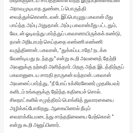
ரிஷிகளுடைய சாபத்தினால் வந்த இரும்புலக்கையின்
அராவமுடியாத துண்டைப் பொருத்தி
வைத்துக்கொண்டவன். இப்பொழுது பகவான் மீது
பாய்ந்த அம்பு அதுதான். அம்பு பகவான்மீது பட்டதும்,
வேடன் ஓடிவந்து பார்த்துப் பகவானாயிருக்கக் கண்டு,
தான் அறியாமற் செய்ததை எண்ணி எண்ணி
வருந்தினான். பகவான், “துக்கப்படாதே! நடக்க
வேண்டியது நடந்தது” என்று கூறி அவனைத் தேற்றி
அவனுக்கு நற்கதி அளித்தார். பிறகு அந்த இடத்திற்குப்
பகவானுடைய சாரதி தாருகன் வந்தான். பகவான்
அவனைப் பார்த்து, “நீ போய் உக்கிரஸேனர் முதலியவர்
களிடம் உங்களுக்கு நேர்ந்த கதியைச் சொல்.
சிலநாட்களில் சமுத்திரம் பொங்கித் துவாரகையை
அழிக்கப்போகிறது. ஆகையினால் நீயும்
வைராக்கியமடைந்து சாந்தநிலையை மேற்கொள் ”
என்று கூறி அனுப்பினார்.