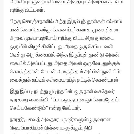
அராவியும் குறையவில்லை. அதையும் அவர்கள் கடலில்
எறிந்துவிட்டனர்.
பிறகு கொஞ்சநாளில் அந்த இரும்புத் தூள்கள் எல்லாம்
மண்ணோடு கலந்து கோரைப்புற்களாக. முளைத்தன.
அராவ முடியாமற்போய் எறிந்துவிட்ட சிறு துண்டை
ஒரு மீன் விழுங்கிவிட்டது. அதை ஒரு செம்படவன்
பிடித்து அறுக்கையில் அந்த இரும்புத் துண்டு அவன்
கையில் அகப்பட்டது. அதை அவன் ஒரு வேடனுக்குக்
கொடுத்தான். வேடன் அதைத் தன் அம்பின் நுனியில்
வைத்துக் கட்டிக் கூர்மையாய்த் தட்டிக் கொண்டான்.
இது இப்படி நடந்து முடிந்தபின், ஒரு நாள் வசுதேவர்
நாரதரை வணங்கி, “மோக்ஷபதமான ஞானோபதேசம்
செய்யவேண்டும்” என்று கேட்டார்.
நாரதர், பகவத் அவதார புருஷர்களுள் ஒருவரான
ரிஷபயோகியின் பிள்ளைகளுக்கும், நிமி