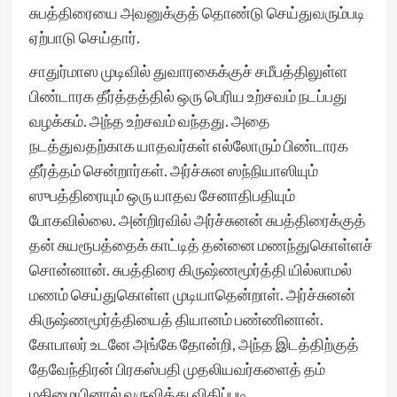
சுபத்திரையை அவனுக்குத் தொண்டு செய்துவரும்படி
ஏற்பாடு செய்தார்.
சாதுர்மாஸ முடிவில் துவாரகைக்குச் சமீபத்திலுள்ள
பிண்டாரக தீர்த்தத்தில் ஒரு பெரிய உற்சவம் நடப்பது
வழக்கம். அந்த உற்சவம் வந்தது. அதை
நடத்துவதற்காக யாதவர்கள் எல்லோரும் பிண்டாரக
தீர்த்தம் சென்றார்கள். அர்ச்சுன ஸந்நியாஸியும்
ஸுபத்திரையும் ஒரு யாதவ சேனாதிபதியும்
போகவில்லை. அன்றிரவில் அர்ச்சுனன் சுபத்திரைக்குத்
தன் சுயரூபத்தைக் காட்டித் தன்னை மணந்துகொள்ளச்
சொன்னான். சுபத்திரை கிருஷ்ணமூர்த்தி யில்லாமல்
மணம் செய்துகொள்ள முடியாதென்றாள். அர்ச்சுனன்
கிருஷ்ணமூர்த்தியைத் தியானம் பண்ணினான்.
கோபாலர் உடனே அங்கே தோன்றி, அந்த இடத்திற்குத்
தேவேந்திரன் பிரகஸ்பதி முதலியவர்களைத் தம்
மகிமையினால் வருவித்து விதிப்படி