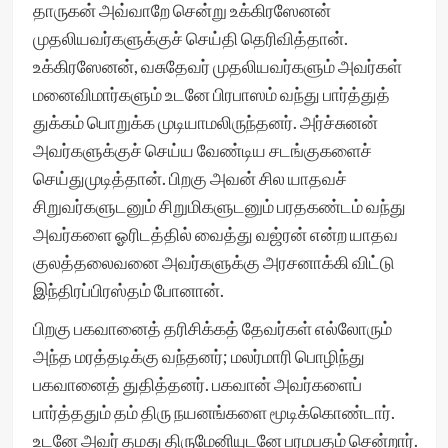
தாருகன் அவ்வாறே சென்று உக்கிரஸேனன்
முதலியவர்களுக்குச் செய்தி தெரிவித்தான்.
உக்கிரஸேனன், வசுதேவர் முதலியவர்களும் அவர்கள்
மனைவிமார்களும் உடனே பிரபாஸம் வந்து பார்த்துத்
துக்கம் பொறுக்க முடியாமலிருந்தனர். அர்ச்சுனன்
அவர்களுக்குச் செய்ய வேண்டிய சடங்குகளைச்
செய்துமுடித்தான். பிறகு அவன் சில யாதவச்
சிறுவர்களுடனும் சிறுமிகளுடனும் பரதகண்டம் வந்து
அவர்களை ஓரிடத்தில் வைத்து வஜ்ரன் என்ற யாதவ
குலத்தலைவனை அவர்களுக்கு அரசனாக்கி விட்டு
இந்திரப்பிரஸ்தம் போனான்.
பிறகு பகவானைத் தரிசிக்கத் தேவர்கள் எல்லோரும்
அந்த மரத்தடிக்கு வந்தனர்; மலர்மாரி பொழிந்து
பகவானைத் துதித்தனர். பகவான் அவர்களைப்
பார்த்ததும் தம் திரு நயனங்களை மூடிக்கொண்டார்.
உடனே அவர் தமது திருமேனியுடனே பரமபதம் சென்றார்.