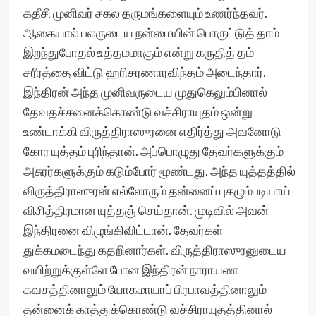
கதீசி முனிவர் சகல தருமங்களையும் உணர்ந்தவர்.
ஆகையால் பலருடைய நன்மையின் பொருட்டுத் தாம்
இறந்துபோதல் உத்தமமாகும் என்று கருதித் தம்
சரீரத்தை விட்டு ஹரிசரணாரவிந்தம் அடைந்தார்.
இந்திரன் அந்த முனிவருடைய முதுகெலும்பினால்
தேவதச்சனைக்கொண்டு வச்சிராயுதம் ஒன்று
உண்டாக்கி விருத்திராஸுரனை எதிர்த்து அவனோடு
கோர யுத்தம் புரிந்தான். அப்பொழுது தேவர்களுக்கும்
அசுரர்களுக்கும் கடும்போர் மூண்டது. அந்த யுத்தத்தில்
விருத்திராஸுரன் எல்லோரும் தன்னைப் புகழும்படியாய்
விசித்திரமான யுத்தஞ் செய்தான். முடிவில் அவன்
இந்திரனை விழுங்கிவிட்டான். தேவர்கள்
துக்கமடைந்து கதறினார்கள். விருத்திராஸுரனுடைய
வயிற்றுக்குள்ளே போன இந்திரன் நாராயண
கவசத்தினாலும் யோகமாயாப் பிரபாவத்தினாலும்
தன்னைக் காத்துக்கொண்டு வச்சிராயுதத்தினால்