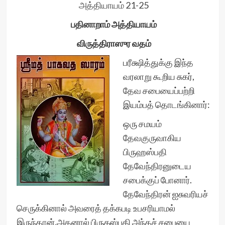
அத்தியாயம் 21-25
பதினாறாம் அத்தியாயம்
விருத்திராஸுர வதம்
பரீக்ஷித்துக்கு இந்த
வரலாறு கூறிய சுகர்,
தேவ சபையைப்பற்றி
இயம்பத் தொடங்கினார்:
ஒரு சமயம்
தேவகுருவாகிய
பிருஹஸ்பதி
தேவேந்திரனுடைய
சபைக்குப் போனார்.
தேவேந்திரன் ஐசுவரியச்
செருக்கினால் அவரைத் தக்கபடி உபசரியாமல்
இருந்தான்.அதனால் பிருகஸ்பதி அந்தச் சபையை