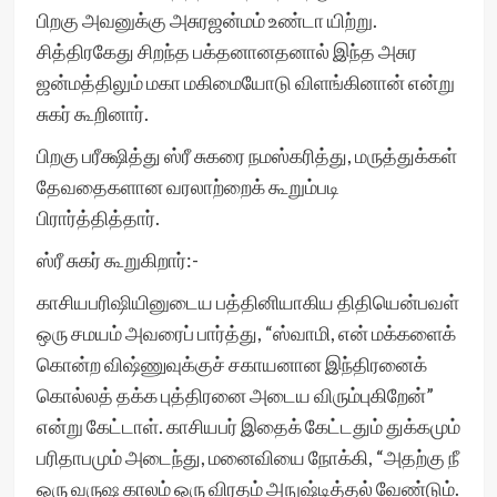
பிறகு அவனுக்கு அசுரஜன்மம் உண்டா யிற்று.
சித்திரகேது சிறந்த பக்தனானதனால் இந்த அசுர
ஜன்மத்திலும் மகா மகிமையோடு விளங்கினான் என்று
சுகர் கூறினார்.
பிறகு பரீக்ஷித்து ஸ்ரீ சுகரை நமஸ்கரித்து, மருத்துக்கள்
தேவதைகளான வரலாற்றைக் கூறும்படி
பிரார்த்தித்தார்.
ஸ்ரீ சுகர் கூறுகிறார்:-
காசியபரிஷியினுடைய பத்தினியாகிய திதியென்பவள்
ஒரு சமயம் அவரைப் பார்த்து, “ஸ்வாமி, என் மக்களைக்
கொன்ற விஷ்ணுவுக்குச் சகாயனான இந்திரனைக்
கொல்லத் தக்க புத்திரனை அடைய விரும்புகிறேன்”
என்று கேட்டாள். காசியபர் இதைக் கேட்டதும் துக்கமும்
பரிதாபமும் அடைந்து, மனைவியை நோக்கி, “அதற்கு நீ
ஒரு வருஷ காலம் ஒரு விரதம் அநுஷ்டித்தல் வேண்டும்.