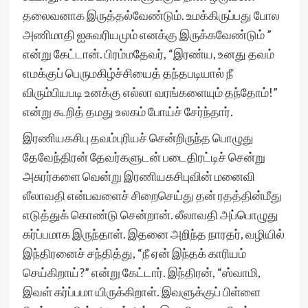
தலைவனாக இருத்தல்வேண்டும். உமக்கிருப்பது போல
அணிமாதி ஐசுவரியமும் எனக்கு இருக்கவேண்டும் ”
என்று கேட்டான். பிரம்மதேவர், “இரண்ய, உனது தவம்
எமக்குப் பெருமகிழ்ச்சியைத் தந்தபடியால் நீ
விரும்பியபடி உனக்கு எல்லா வரங்களையும் தந்தோம்!”
என்று கூறித் தமது உலகம் போய்ச் சேர்ந்தார்.
இரணியகசிபு தவம்புரியச் சென்றிருந்த பொழுது
தேவேந்திரன் தேவர்களுடன் படைதிரட்டிச் சென்று
அசுரர்களை வென்று இரணியகசிபுவின் மனைவி
லீலாவதி என்பவளைச் சிறைசெய்து தன் ரதத்தின்மீது
எடுத்துக் கொண்டு சென்றான். லீலாவதி அப்பொழுது
கர்ப்பமாக இருந்தாள். இதனை அறிந்த நாரதர், வழியில்
இந்திரனைச் சந்தித்து, “நீ ஏன் இந்தக் காரியம்
செய்கிறாய்?” என்று கேட்டார். இந்திரன், “ஸ்வாமி,
இவள் கர்ப்பமா யிருக்கிறாள். இவளுக்குப் பிள்ளை