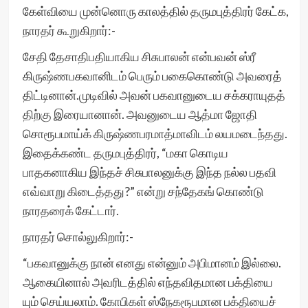
கேள்வியை முன்னொரு காலத்தில் தருமபுத்திரர் கேட்க,
நாரதர் கூறுகிறார்:-
சேதி தேசாதிபதியாகிய சிசுபாலன் என்பவன் ஸ்ரீ
கிருஷ்ணபகவானிடம் பெரும் பகைகொண்டு அவரைத்
திட்டினான்.முடிவில் அவன் பகவானுடைய சக்கராயுதத்
திற்கு இரையானான். அவனுடைய ஆத்மா ஜோதி
சொரூபமாய்க் கிருஷ்ணபரமாத்மாவிடம் லயமடைந்தது.
இதைக்கண்ட தருமபுத்திரர், “மகா கொடிய
பாதகனாகிய இந்தச் சிசுபாலனுக்கு இந்த நல்ல பதவி
எவ்வாறு கிடைத்தது?” என்று சந்தேகங் கொண்டு
நாரதரைக் கேட்டார்.
நாரதர் சொல்லுகிறார்:-
“பகவானுக்கு நான் எனது என்னும் அபிமானம் இல்லை.
ஆகையினால் அவரிடத்தில் எந்தவிதமான பக்தியை
யும் செய்யலாம். கோபிகள் ஸ்நேகரூபமான பக்தியைச்