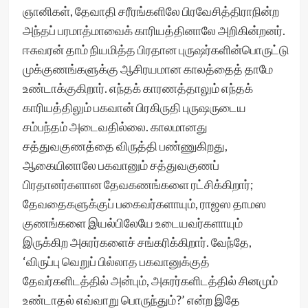
ஞானிகள், தேவாதி சரீரங்களிலே பிரவேசித்திராநின்ற
அந்தப் பரமாத்மாவைக் காரியத்தினாலே அறிகின்றனர்.
ஈசுவரன் தாம் நியமித்த பிரதான புருஷர்களின்பொருட்டு
முக்குணங்களுக்கு ஆசிரயமான காலத்தைத் தாமே
உண்டாக்குகிறார். எந்தக் காரணத்தாலும் எந்தக்
காரியத்திலும் பகவான் பிரகிருதி புருஷருடைய
சம்பந்தம் அடைவதில்லை. காலமானது
சத்துவகுணத்தை விருத்தி பண்ணுகிறது,
ஆகையினாலே பகவானும் சத்துவகுணப்
பிரதானர்களான தேவகணங்களை ரட்சிக்கிறார்;
தேவதைகளுக்குப் பகைவர்களாயும், ராஜஸ தாமஸ
குணங்களை இயல்பிலேயே உடையவர்களாயும்
இருக்கிற அசுரர்களைச் சங்கரிக்கிறார். வேந்தே,
‘விருப்பு வெறுப் பில்லாத பகவானுக்குத்
தேவர்களிடத்தில் அன்பும், அசுரர்களிடத்தில் சினமும்
உண்டாதல் எவ்வாறு பொருந்தும்?’ என்ற இதே