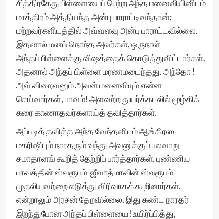
சித்திரகேது பிள்ளையைப் பெற்ற அந்த மனைவியினிடம்
மாத்திரம் அத்தியந்த அன்பு பாராட்டிவந்தான்;
மற்றவர்களிடத்தில் அவ்வளவு அன்பு பாராட்டவில்லை.
இதனால் மனம் நொந்த அவர்கள், ஒருநாள்
அந்தப் பிள்ளைக்கு விஷத்தைக் கொடுத்துவிட்டார்கள்.
அதனால் அந்தப் பிள்ளை மரணமடைந்தது. அந்தோ !
அவ் விறைவனும் அவன் மனைவியும் என்ன
செய்வார்கள், பாவம்! அளவற்ற துயர்க்கடலில் மூழ்கிக்
கரை காணாதவர்களாய்த் தவித்தார்கள்.
அப்படித் தவித்த அந்த வேந்தனிடம் ஆங்கிரஸ
மகரிஷியும் நாரதரும் வந்து அவனுக்குப் பலவாறு
சமாதானங் கூறித் தேற்றிப் பார்த்தார்கள். புண்ணிய
பாவத்தின் ஸ்வரூபம், ஜீவாத்மாவின் ஸ்வரூபம்
முதலியவற்றை எடுத்து விரிவாகக் கூறினார்கள்.
என்றாலும் அரசன் தேறவில்லை. இது கண்ட நாரதர்
இறந்துபோன அந்தப் பிள்ளையை! உயிர்ப்பித்து,