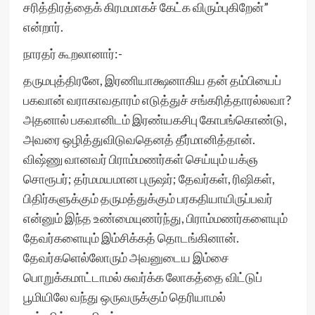
சரித்திரத்தைக் கிரமமாகச் கேட்க விரும்புகிறேன்”
என்றார்.
நாரதர் கூறலானார்:-
தருமபுத்திரனே, இரணியாக்ஷனாகிய தன் தம்பியைப்
பகவான் வராகாவதாரம் எடுத்துச் சங்கரித்தாரல்லவா?
அதனால் பகவானிடம் இரண்யகசிபு கோபங்கொண்டு,
அவரை ஒழித்துவிடுவதெனத் தீர்மானித்தான்.
விஷ்ணு வானவர் பிராம்மணர்கள் செய்யும் யக்ஞ
சொரூபர்; தர்மமயமான புருஷர்; தேவர்கள், ரிஷிகள்,
பிதிர்களுக்கும் தருமத்துக்கும் பரகதியாயிருப்பவர்
என்னும் இந்த உண்மையுணர்ந்து, பிராம்மணர்களையும்
தேவர்களையும் இம்சிக்கத் தொடங்கினான்.
தேவர்களெல்லோரும் அவனுடைய இம்சை
பொறுக்கமாட்டாமல் சுவர்க்க லோகத்தை விட்டுப்
பூமியிலே வந்து ஒருவருக்கும் தெரியாமல்