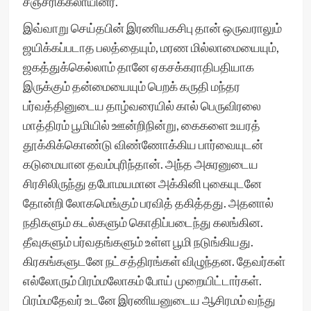
சஞ்சரிக்கலாயினர்.
இவ்வாறு செய்தபின் இரணியகசிபு தான் ஒருவராலும்
ஜயிக்கப்படாத பலத்தையும், மரண மில்லாமையையும்,
ஜகத்துக்கெல்லாம் தானே ஏகசக்கராதிபதியாக
இருக்கும் தன்மையையும் பெறக் கருதி மந்தர
பர்வத்தினுடைய தாழ்வரையில் கால் பெருவிரலை
மாத்திரம் பூமியில் ஊன்றிநின்று, கைகளை உயரத்
தூக்கிக்கொண்டு விண்ணோக்கிய பார்வையுடன்
கடுமையான தவம்புரிந்தான். அந்த அசுரனுடைய
சிரசிலிருந்து தபோமயமான அக்கினி புகையுடனே
தோன்றி லோகமெங்கும் பரவித் தகித்தது. அதனால்
நதிகளும் கடல்களும் கொதிப்படைந்து கலங்கின.
தீவுகளும் பர்வதங்களும் உள்ள பூமி நடுங்கியது.
கிரகங்களுடனே நட்சத்திரங்கள் விழுந்தன. தேவர்கள்
எல்லோரும் பிரம்மலோகம் போய் முறையிட்டார்கள்.
பிரம்மதேவர் உடனே இரணியனுடைய ஆசிரமம் வந்து