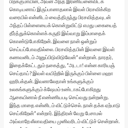
பிறக்குமாயின், அவன் அந்த இரணியனைவிடக்
கொடியனாய் இருப்பானாதலால் இவள் பிரசவிக்கிற
வரையில் என்னிடம் வைத்திருந்து பிரசவித்தவுடன்
அந்தப் பிள்ளையைக் கொன்றுவிட்டு எமது பகையைத்
தீர்த்துக்கொள்ளக் கருதி இவ்வாறு இம்மாதைக்
கொண்டுபோகிறேன். இவளை நான் ஒன்றும்
செய்யப்போவதில்லை. பிரசவித்தபின் இவளை இவள்
கணவனிடம் அனுப்பிடுவிடுவேன்” என்றான். நாரதர்,
இதைக்கேட்டதும் நகைத்து, “அடடா! என்ன காரியஞ்
செய்தாய்? இவள் வயிற்றில் இருக்கும் பிள்ளை மஹா
ஹரிபக்தன். இவனாலேதான் உங்களுக்கும்
உலகங்களுக்கும் க்ஷேமம் உண்டாகப்போகிறது
ஆகையினால் நீ எண்ணியபடி செய்வது நன்றன்று.
இந்த மாதை என்னிடம் விட்டுச்செல். நான் தக்க ஏற்பாடு
செய்கிறேன்” என்றார். இந்திரன் வேறு பேசாமல்
அவ்வாறே லீலாவதியை முனிவரிடம் விட்டுச் சென்றான்.