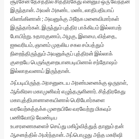
சூரசேன தேசத்தில் சித்திரகேது என்னும் ஒரு வேந்தன்
இருந்தான். அவன் அகண்ட மண்டலாதிபதியாய்
விளங்கினான் ; அவனுக்கு அநேக மனைவிமார்கள்
இருந்தார்கள். இருந்தும் புத்திர பாக்கியம் இல்லாமற்
போயிற்று. உதாரகுணம், அழகு, இளமை, வித்தை,
ஐசுவரியம், ஞானம் முதலிய சகல சம்பத்தும்
நிறைந்திருந்தும் அவனுக்குப் புத்திரன் இல்லாக்
குறையே பெருங்குறையானபடியினால் சந்தோஷம்
இல்லாதவனாய் இருந்தான்.
அப்படியிருந்த அரசனுடைய அரண்மனைக்கு ஒருநாள்,
ஆங்கிரஸ மகாமுனிவர் எழுந்தருளினார். சித்திரகேது
மகாபுத்திமானாகையினால் பெரியோர்களை
வரவேற்கத்தக்க முறையிலே வரவேற்று மிகவும்
பணிவோடு வேண்டிய
உபசரணைகளைச் செய்து மகிழ்வித்துத் தானும் தன்
ஆசனத்தில் அமர்ந்தான். அப்பொழுது அந்த மகரிஷி