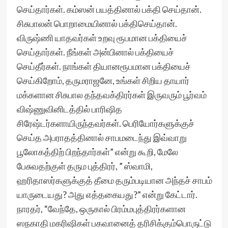
செய்தார்கள். கம்ஸன் பயத்தினால் பக்தி செய்தான்.
சிசுபாலன் பொறாமையினால் பக்திசெய்தான்.
விருஷ்ணி யாதவர்கள் உறவு ரூபமான பக்தியைச்
செய்தார்கள். நீங்கள் அன்பினால் பக்தியைச்
செய்தீர்கள். நாங்கள் தியானரூபமான பக்தியைச்
செய்கிறோம், தருமராஜனே, உங்கள் சிறிய தாயார்
மக்களான சிசுபால தந்தவக்திரர்கள் இருவரும் பூர்வம்
விஷ்ணுவினிடத்தில் பாரிஷித
சிரேஷ்டர்களாயிருந்தவர்கள். பெரியோர்களுக்குச்
செய்த அபராதத்தினால் சாபமடைந்து இவ்வாறு
பூலோகத்திற் பிறந்தார்கள்” என்று கூறி, மேலே
பேசுவதற்குள் தரும புத்திரர், ” ஸ்வாமி,
ஹரிதாஸர்களுக்குத் தீமை தரும்படியான அந்தச் சாபம்
யாருடையது? அது எத்தகையது?” என்று கேட்டார்.
நாரதர், “வேந்தே, ஒருகால் பிரம்மபுத்திரர்களான
ஸநகாதி மகரிஷிகள் பகவானைத் தரிசிக்கும்பொருட்டு