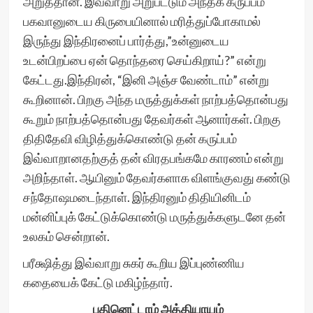
அறுத்தான். இவ்வாறு அறுபட்டும் அந்தக் கருப்பம்
பகவானுடைய கிருபையினால் மரித்துப்போகாமல்
இருந்து இந்திரனைப் பார்த்து,”உன்னுடைய
உடன்பிறப்பை ஏன் தொந்தரை செய்கிறாய்?” என்று
கேட்டது.இந்திரன், “இனி அஞ்ச வேண்டாம்” என்று
கூறினான். பிறகு அந்த மருத்துக்கள் நாற்பத்தொன்பது
கூறும் நாற்பத்தொன்பது தேவர்கள் ஆனார்கள். பிறகு
திதிதேவி விழித்துக்கொண்டு தன் கருப்பம்
இவ்வாறானதற்குத் தன் விரதபங்கமே காரணம் என்று
அறிந்தாள். ஆயினும் தேவர்களாக விளங்குவது கண்டு
சந்தோஷமடைந்தாள். இந்திரனும் திதியினிடம்
மன்னிப்புக் கேட்டுக்கொண்டு மருத்துக்களுடனே தன்
உலகம் சென்றான்.
பரீக்ஷித்து இவ்வாறு சுகர் கூறிய இப்புண்ணிய
கதையைக் கேட்டு மகிழ்ந்தார்.
பதினெட்டாம் அத்தியாயம்