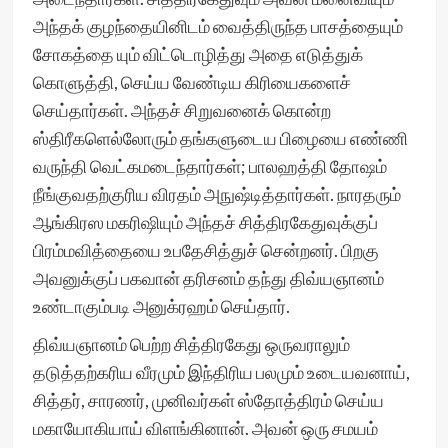
அந்தக் குழந்தையினிடம் வைத்திருந்த பாசத்தையும்
சோகத்தை யும் விட்டொழித்து அதை எடுத்துக்
கொளுத்தி, செய்ய வேண்டிய கிரியைகளைச்
செய்தார்கள். அந்தச் சிறுவனைக் கொன்ற
ஸ்திரீகளெல்லோரும் தங்களுடைய பிழையை எண்ணி
வருந்தி வெட்கமடைந்தார்கள்; பாலஹத்தி தோஷம்
நீங்குவதற்குரிய விரதம் அநுஷ்டித்தார்கள். நாரதரும்
ஆங்கிரஸ மகரிஷியும் அந்தச் சித்திரகேதுவுக்குப்
பிரம்மவித்தையை உபதேசித்துச் சென்றனர். பிறகு
அவனுக்குப் பகவான் தரிசனம் தந்து திவ்யஞானம்
உண்டாகும்படி அனுக்ரஹம் செய்தார்.
திவ்யஞானம் பெற்ற சித்திரகேது ஒருவராலும்
தடுத்தற்கரிய வீரமும் இந்திரிய பலமும் உடையவனாய்,
சித்தர், சாரணர், முனிவர்கள் ஸ்தோத்திரம் செய்ய
மகாயோகியாய் விளங்கினான். அவன் ஒரு சமயம்