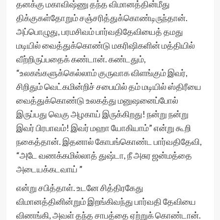
தனக்கு மகாவிஷ்ணு தந்த விமானத்தின்மீது
திக்குகள்தோறும் சஞ்சரித்துக்கொண்டிருந்தான்.
அப்பொழுது, பரமசிவம் பார்வதிதேவியைத் தமது
மடியில் வைத்துக்கொண்டு மகரிஷிகளின் மத்தியில்
வீற்றிருப்பதைக் கண்டான். கண்டதும்,
“உலகங்களுக்கெல்லாம் குருவாக விளங்கும் இவர்,
சிறிதும் வெட்கமின்றிச் சபையில் தம் மடியில் ஸ்திரீயை
வைத்துக்கொண்டு உலகத்து மனுஷனைப்போல்
இருப்பது வெகு அழகாய் இருக்கிறது! நன்று நன்று
இவர் பிரபாவம்! இவர் மஹா யோகியாம்” என்று கூறி
நகைத்தான். இதனால் கோபங்கொண்ட பார்வதிதேவி,
“அடே வணக்கமில்லாத் துஷ்டா, நீ அசுர ஜன்மத்தை
அடையக்கடவாய் ”
என்று சபித்தாள். உடனே சித்திரகேது
விமானத்தினின்றும் இறங்கிவந்து பார்வதி தேவியை
விணங்கி, அவள் தந்த சாபத்தை ஏற்றுக் கொண்டான்.