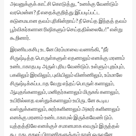
அவனுக்குக் காட்சி கொடுத்து, “உனக்கு வேண்டும்
வரமென்ன? நீ எதைக்குறித்து இப்படிப்பட்ட
கடுமையான தவம் புரிகின்றாய்? நீ செய்த இந்தத் தவம்
பூர்விகர்களான ரிஷிகளும் செய்ததில்லையே!” என்று
கூறினார்.
இரணியகசிபு உடனே பிரம்மாவை வணங்கி, “நீர்
சிருஷ்டித்த பொருள்களுள் எதனாலும் எனக்கு மரணம்
உண்டாகாதபடி அருள் புரிய வேண்டும். உள்ளும் புறம்பும்,
பகலிலும் இரவிலும், புவியிலும் விண்ணிலும், உம்மாலே
சிருஷ்டிக்கப்படாத வேறு எந்தப் பொருள் களாலும்,
ஆயுதங்களாலும், மனிதர்களாலும் மிருகங் களாலும்,
உயிரில்லாத வஸ்துக்களாலும் உயிருடனே கூடிய
வஸ்துக்களாலும், சுரர்களினாலும் அசுரர் களினாலும்
எனக்கு மரணம் உண்டாகாமல் இருக்கவேண் டும்.
யுத்தத்திலே எனக்குச் சமானமாக எவரும் இருத்தல்
கூடாது. சகலப் பிராணிகளுக்கும் நான் ஒருவனே