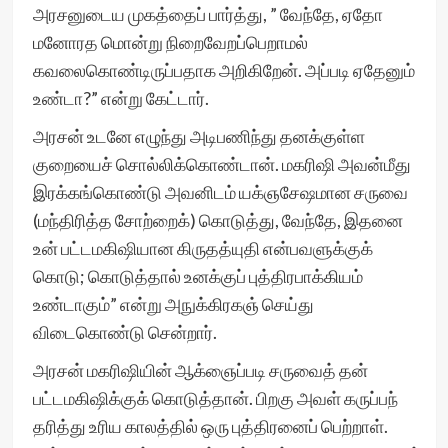
அரசனுடைய முகத்தைப் பார்த்து, ” வேந்தே, ஏதோ
மனோரத மொன்று நிறைவேறப்பெறாமல்
கவலைகொண்டிருப்பதாக அறிகிறேன். அப்படி ஏதேனும்
உண்டா?” என்று கேட்டார்.
அரசன் உடனே எழுந்து அடிபணிந்து தனக்குள்ள
குறையைச் சொல்லிக்கொண்டான். மகரிஷி அவன்மீது
இரக்கங்கொண்டு அவனிடம் யக்ஞசேஷமான சருவை
(மந்திரித்த சோற்றைக்) கொடுத்து, வேந்தே, இதனை
உன் பட்டமகிஷியான கிருதத்யுதி என்பவளுக்குக்
கொடு; கொடுத்தால் உனக்குப் புத்திரபாக்கியம்
உண்டாகும்” என்று அநுக்கிரகஞ் செய்து
விடைகொண்டு சென்றார்.
அரசன் மகரிஷியின் ஆக்ஞைப்படி சருவைத் தன்
பட்டமகிஷிக்குக் கொடுத்தான். பிறகு அவள் கருப்பந்
தரித்து உரிய காலத்தில் ஒரு புத்திரனைப் பெற்றாள்.