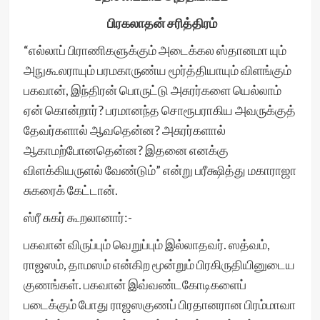
பிரகலாதன் சரித்திரம்
“எல்லாப் பிராணிகளுக்கும் அடைக்கல ஸ்தானமா யும்
அநுகூலராயும் பரமகாருண்ய மூர்த்தியாயும் விளங்கும்
பகவான், இந்திரன் பொருட்டு அசுரர்களை யெல்லாம்
ஏன் கொன்றார்? பரமானந்த சொரூபராகிய அவருக்குத்
தேவர்களால் ஆவதென்ன? அசுரர்களால்
ஆகாமற்போனதென்ன? இதனை எனக்கு
விளக்கியருளல் வேண்டும்” என்று பரீக்ஷித்து மகாராஜா
சுகரைக் கேட்டான்.
ஸ்ரீ சுகர் கூறலானார்:-
பகவான் விருப்பும் வெறுப்பும் இல்லாதவர். ஸத்வம்,
ராஜஸம், தாமஸம் என்கிற மூன்றும் பிரகிருதியினுடைய
குணங்கள். பகவான் இவ்வண்டகோடிகளைப்
படைக்கும் போது ராஜஸகுணப் பிரதானரான பிரம்மாவா