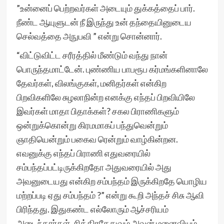
”உன்னைப் பெற்றவர்கள் அடையும் துக்கத்தைப் பார்.
நீண்ட ஆயுளுடன் நீ இருந்து உன் தந்தையினுடைய
செல்வத்தை அநுபவி ” என்று சொன்னார்.
“விட்டுவிட்ட சரீரத்தில் மீண்டும் வந்து நான்
பொருந்தமாட்டேன். புண்ணிய பாபரூப கர்மங்களினாலே
தேவர்கள், விலங்குகள், மனிதர்கள் என்கிற
பிறவிகளிலே சுழலாநின்ற எனக்கு எந்தப் பிறவியிலே
இவர்கள் மாதா பிதாக்கள்? சகல பிராணிகளும்
ஒன்றுக்கொன்று கிரமமாகப் பந்துவென்றும்
ஞாதியென்றும் பகைவ ரென்றும் வாழ்கின்றன.
எவனுக்கு எந்தப் பிராணி எதுவரையில்
சம்பந்தப்பட்டிருக்கிறதோ அதுவரையில் அது
அவனுடையது என்கிற சம்பந்தம் இருக்கிறதே யொழிய
மற்றப்படி ஏது சம்பந்தம் ?” என்று கூறி அந்தச் சிசு ஆவி
பிரிந்தது. இதுகண்ட எல்லோரும் ஆச்சரியம்
அடைந்தார்கள். சித்திரகேதுவும் அவன் மனைவியும்