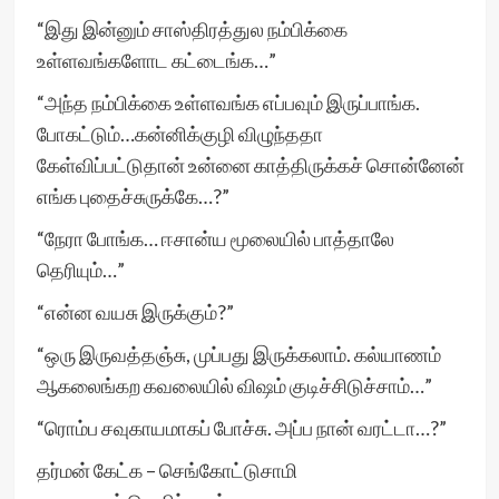
“இது இன்னும் சாஸ்திரத்துல நம்பிக்கை
உள்ளவங்களோட கட்டைங்க…”
“அந்த நம்பிக்கை உள்ளவங்க எப்பவும் இருப்பாங்க.
போகட்டும்…கன்னிக்குழி விழுந்ததா
கேள்விப்பட்டுதான் உன்னை காத்திருக்கச் சொன்னேன்
எங்க புதைச்சுருக்கே…?”
“நேரா போங்க… ஈசான்ய மூலையில் பாத்தாலே
தெரியும்…”
“என்ன வயசு இருக்கும்?”
“ஒரு இருவத்தஞ்சு, முப்பது இருக்கலாம். கல்யாணம்
ஆகலைங்கற கவலையில் விஷம் குடிச்சிடுச்சாம்…”
“ரொம்ப சவுகாயமாகப் போச்சு. அப்ப நான் வரட்டா…?”
தர்மன் கேட்க – செங்கோட்டுசாமி