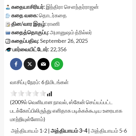
கதையாசிரியர்:
இந்திரா சௌந்தர்ராஜன்
கதை வகை:
தொடர்கதை
தின/வார இதழ்:
ராணி
கதைத்தொகுப்பு:
அமானுஷம்
த்ரில்லர்
கதைப்பதிவு:
September 26, 2025
பார்வையிட்டோர்:
22,356
வாசிப்பு நேரம்:
6
நிமிடங்கள்
(2009ல் வெளியான நாவல், ஸ்கேன் செய்யப்பட்ட
படக்கோப்பிலிருந்து எளிதாக படிக்கக்கூடிய உரையாக
மாற்றியுள்ளோம்)
அத்தியாயம் 1-2
|
அத்தியாயம் 3-4
|
அத்தியாயம் 5-6