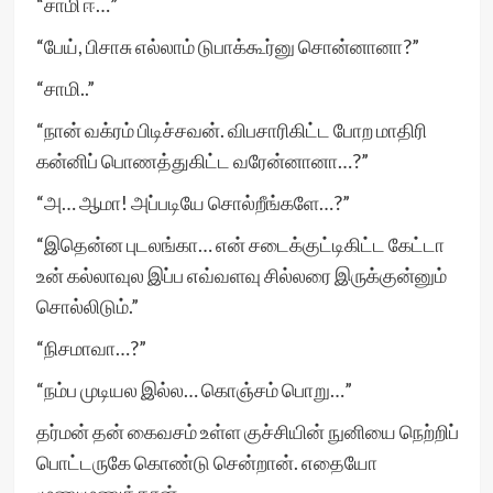
“சாமி ஈ…”
“பேய், பிசாசு எல்லாம் டுபாக்கூர்னு சொன்னானா?”
“சாமி..”
“நான் வக்ரம் பிடிச்சவன். விபசாரிகிட்ட போற மாதிரி
கன்னிப் பொணத்துகிட்ட வரேன்னானா…?”
“அ… ஆமா! அப்படியே சொல்றீங்களே…?”
“இதென்ன புடலங்கா… என் சடைக்குட்டிகிட்ட கேட்டா
உன் கல்லாவுல இப்ப எவ்வளவு சில்லரை இருக்குன்னும்
சொல்லிடும்.”
“நிசமாவா…?”
“நம்ப முடியல இல்ல… கொஞ்சம் பொறு…”
தர்மன் தன் கைவசம் உள்ள குச்சியின் நுனியை நெற்றிப்
பொட்டருகே கொண்டு சென்றான். எதையோ