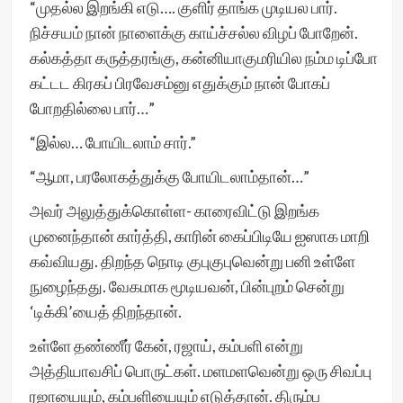
“முதல்ல இறங்கி எடு…. குளிர் தாங்க முடியல பார்.
நிச்சயம் நான் நாளைக்கு காய்ச்சல்ல விழப் போறேன்.
கல்கத்தா கருத்தரங்கு, கன்னியாகுமரியில நம்ம டிப்போ
கட்டட கிரகப் பிரவேசம்னு எதுக்கும் நான் போகப்
போறதில்லை பார்…”
“இல்ல… போயிடலாம் சார்.”
“ஆமா, பரலோகத்துக்கு போயிடலாம்தான்…”
அவர் அலுத்துக்கொள்ள- காரைவிட்டு இறங்க
முனைந்தான் கார்த்தி, காரின் கைப்பிடியே ஐஸாக மாறி
கவ்வியது. திறந்த நொடி குபுகுபுவென்று பனி உள்ளே
நுழைந்தது. வேகமாக மூடியவன், பின்புறம் சென்று
‘டிக்கி’யைத் திறந்தான்.
உள்ளே தண்ணீர் கேன், ரஜாய், கம்பளி என்று
அத்தியாவசிப் பொருட்கள். மளமளவென்று ஒரு சிவப்பு
ரஜாயையும், கம்பளியையும் எடுத்தான். திரும்ப