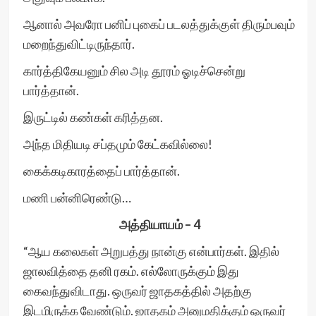
ஆனால் அவரோ பனிப் புகைப் படலத்துக்குள் திரும்பவும்
மறைந்துவிட்டிருந்தார்.
கார்த்திகேயனும் சில அடி தூரம் ஓடிச்சென்று
பார்த்தான்.
இருட்டில் கண்கள் கரித்தன.
அந்த மிதியடி சப்தமும் கேட்கவில்லை!
கைக்கடிகாரத்தைப் பார்த்தான்.
மணி பன்னிரெண்டு…
அத்தியாயம் – 4
“ஆய கலைகள் அறுபத்து நான்கு என்பார்கள். இதில்
ஜாலவித்தை தனி ரகம். எல்லோருக்கும் இது
கைவந்துவிடாது. ஒருவர் ஜாதகத்தில் அதற்கு
இடமிருக்க வேண்டும். ஜாதகம் அனுமதிக்கும் ஒருவர்