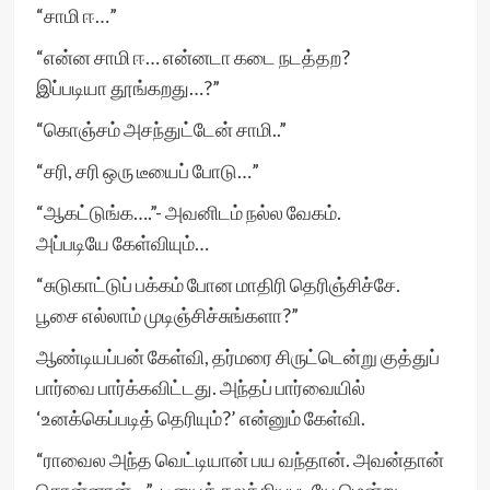
“சாமி ஈ…”
“என்ன சாமி ஈ… என்னடா கடை நடத்தற?
இப்படியா தூங்கறது…?”
“கொஞ்சம் அசந்துட்டேன் சாமி..”
“சரி, சரி ஒரு டீயைப் போடு…”
“ஆகட்டுங்க….”- அவனிடம் நல்ல வேகம்.
அப்படியே கேள்வியும்…
“சுடுகாட்டுப் பக்கம் போன மாதிரி தெரிஞ்சிச்சே.
பூசை எல்லாம் முடிஞ்சிச்சுங்களா?”
ஆண்டியப்பன் கேள்வி, தர்மரை சிருட்டென்று குத்துப்
பார்வை பார்க்கவிட்டது. அந்தப் பார்வையில்
‘உனக்கெப்படித் தெரியும்?’ என்னும் கேள்வி.
“ராவைல அந்த வெட்டியான் பய வந்தான். அவன்தான்