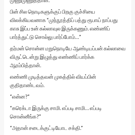
முணுமுணுத்தான்.
பின் சில நொடிகளுக்குப் பிறகு குச்சியை
விலக்கியவனாக “முந்நூத்திப் பத்து ரூபாய் நாப்பது
காசு இப்ப உன் கல்லாவுல இருக்கணும். எண்ணிப்
பார்த்துட்டு சொல்லு பார்ப்போம்…”
தர்மன் சொன்ன மறுநொடியே ஆண்டியப்பன் கல்லாவை
விருட்டென்று இழுத்து எண்ணிப் பார்க்க
ஆரம்பித்தான்.
எண்ணி முடித்தவன் முகத்தில் வியப்பின்
குதிதாண்டவம்.
“என்ன?”
“கரெக்டா இருக்கு சாமி. எப்படி சாமி… எப்படி
சொன்னீங்க?”
“அதான் சடைக்குட்டியோட சக்தி.”