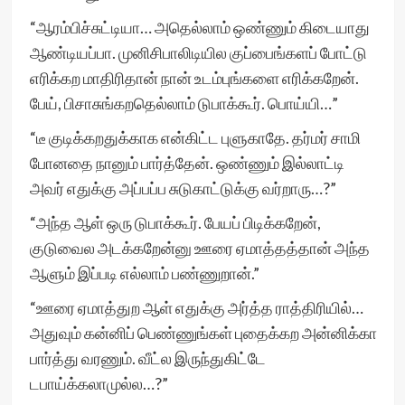
“ஆரம்பிச்சுட்டியா… அதெல்லாம் ஒண்ணும் கிடையாது
ஆண்டியப்பா. முனிசிபாலிடியில குப்பைங்களப் போட்டு
எரிக்கற மாதிரிதான் நான் உடம்புங்களை எரிக்கறேன்.
பேய், பிசாசுங்கறதெல்லாம் டுபாக்கூர். பொய்யி…”
“டீ குடிக்கறதுக்காக என்கிட்ட புளுகாதே. தர்மர் சாமி
போனதை நானும் பார்த்தேன். ஒண்ணும் இல்லாட்டி
அவர் எதுக்கு அப்பப்ப சுடுகாட்டுக்கு வர்றாரு…?”
“அந்த ஆள் ஒரு டுபாக்கூர். பேயப் பிடிக்கறேன்,
குடுவைல அடக்கறேன்னு ஊரை ஏமாத்தத்தான் அந்த
ஆளும் இப்படி எல்லாம் பண்ணுறான்.”
“ஊரை ஏமாத்துற ஆள் எதுக்கு அர்த்த ராத்திரியில்…
அதுவும் கன்னிப் பெண்ணுங்கள் புதைக்கற அன்னிக்கா
பார்த்து வரணும். வீட்ல இருந்துகிட்டே
டபாய்க்கலாமுல்ல…?”