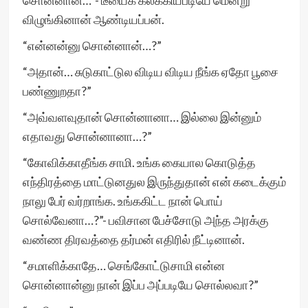
சொன்னான்…”- டீயைக் கலக்கியபடியே மென்று
விழுங்கினான் ஆண்டியப்பன்.
“என்னன்னு சொன்னான்…?”
“அதான்… சுடுகாட்டுல விடிய விடிய நீங்க ஏதோ பூசை
பண்ணுறதா?”
“அவ்வளவுதான் சொன்னானா… இல்லை இன்னும்
எதாவது சொன்னானா…?”
“கோவிக்காதீங்க சாமி. உங்க கையால கொடுத்த
எந்திரத்தை மாட்டுனதுல இருந்துதான் என் கடைக்கும்
நாலு பேர் வர்றாங்க. உங்ககிட்ட நான் பொய்
சொல்வேனா…?”- பவிசான பேச்சோடு அந்த அரக்கு
வண்ண திரவத்தை தர்மன் எதிரில் நீட்டினான்.
“சமாளிக்காதே… செங்கோட்டுசாமி என்ன
சொன்னான்னு நான் இப்ப அப்படியே சொல்லவா?”