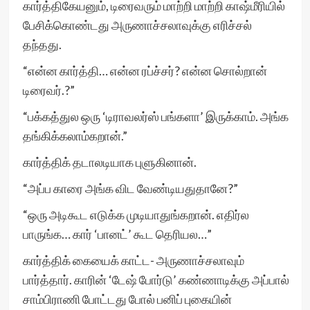
கார்த்திகேயனும், டிரைவரும் மாற்றி மாற்றி காஷ்மீரியில்
பேசிக்கொண்டது அருணாச்சலாவுக்கு எரிச்சல்
தந்தது.
“என்ன கார்த்தி… என்ன ரப்ச்சர்? என்ன சொல்றான்
டிரைவர்.?”
“பக்கத்துல ஒரு ‘டிராவலர்ஸ் பங்களா’ இருக்காம். அங்க
தங்கிக்கலாம்கறான்.”
கார்த்திக் தடாலடியாக புளுகினான்.
“அப்ப காரை அங்க விட வேண்டியதுதானே?”
“ஒரு அடிகூட எடுக்க முடியாதுங்கறான். எதிர்ல
பாருங்க… கார் ‘பானட்’ கூட தெரியல…”
கார்த்திக் கையைக் காட்ட- அருணாச்சலாவும்
பார்த்தார். காரின் ‘டேஷ் போர்டு’ கண்ணாடிக்கு அப்பால்
சாம்பிராணி போட்டது போல் பனிப் புகையின்