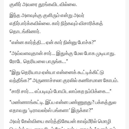
குளிர் அவரை தூங்கவிடவில்லை.
இந்த அளவுக்கு குளிரும் என்று அவர்
எதிர்பார்க்கவில்லை. கார் நிற்கவும் விசாரிக்கத்
தொடங்கினார்.
“என்ன கார்த்தி… ஏன் கார் நின்னு போச்சு?”
“அவ்வளவுதான் சார்… இதுக்கு மேல போக முடியாது.
ரோடே தெரியலை பாருங்க…”
“இது தெரியாம ஏன்யா என்னைக் கூட்டிக்கிட்டு
வந்தீங்க?” அருணாச்சலா குரலில் கணிசமான கோபம்.
“சாரி சார்…. எப்படியும் போயிடலாம்கற நம்பிக்கை…”
“மண்ணாங்கட்டி. இப்ப என்ன பண்ணுறது? பக்கத்துல
எதாவது ‘டிராவலர்ஸ் பங்களா’ இருக்கா?”
அவர் கேள்வியை கார்த்திகேயன் காஷ்மீரில் மொழி