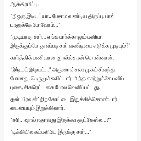
ஆக்கிரமிப்பு.
“நீ ஒரு இடியட்யா.. பேசாம வண்டிய திருப்பு. பால்
டாலுக்கே போவோம்…”
“முடியாது சார்… எங்க பார்த்தாலும் பனியா
இருக்கும்போது எப்படி சார் வண்டியை எடுக்க முடியும்?”
கார்த்திக் பணிவான குரலில்தான் சொன்னான்.
“இடியட் இடியட்…” அருணாச்சலா முகம் சிவந்து
போனது. பெருமூச்சுவிட்டார். அந்த காற்றுக்கே பனிப்
புகை, சிகரெட் புகை போல வெளிப்பட்டது.
தன் ‘பிரவுன்’ நிற கோட்டை இறுக்கிக்கொண்டார்.
டையையும் இறுக்கினார்.
“சரி… ஷால் எதாவது இருக்கா சூட்கேஸ்ல…?”
“டிக்கியில கம்பளியே இருக்கு சார்…”