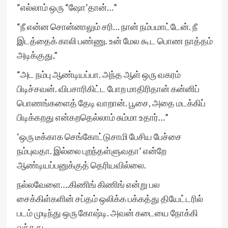
“எல்லாம் ஒரு “ஷோ’தான்…”
“நீ என்ன சொன்னாலும் சரி… நான் நம்பமாட்டேன். நீ
இடத்தைக் காலி பண்ணு. உன் மேல கூட பொண நாத்தம்
அடிக்குது,”
“அட நம்பு ஆண்டியப்பா. அந்த ஆள் ஒரு வகரம்
பிடிச்சவன். விபசாரிகிட்ட போற மாதிரிதான் கன்னிப்
பொணங்களைத் தேடி வாறான். பூசை, அதை மடக்கிப்
பிடிக்கறது என்கறதெல்லாம் சும்மா உதார்…”
‘ஒரு டீக்காக செங்கோட்டுசாமி பேசிய பேச்சை
நம்புவதா. இல்லை புறந்தள்ளுவதா’ என்றே
ஆண்டியப்பனுக்குத் தெரியவில்லை.
நல்லவேளை….கிணிங் கிணிங் என்று பல
சைக்கிள்களின் சப்தம் ஒலிக்க பக்கத்து தியேட்டரில்
படம் முடிந்து ஒரு கோஷ்டி. அவன் கடையை நோக்கி
வந்தது.