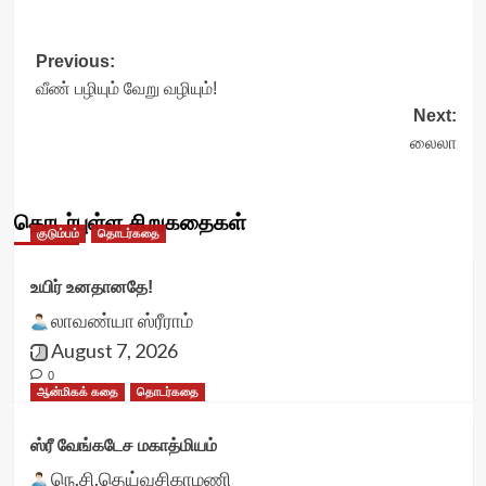
Post
Previous:
வீண் பழியும் வேறு வழியும்!
navigation
Next:
லைலா
தொடர்புள்ள சிறுகதைகள்
குடும்பம்
தொடர்கதை
உயிர் உனதானதே!
லாவண்யா ஸ்ரீராம்
August 7, 2026
0
ஆன்மிகக் கதை
தொடர்கதை
ஸ்ரீ வேங்கடேச மகாத்மியம்
நெ.சி.தெய்வசிகாமணி