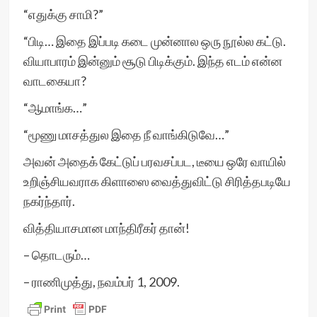
“எதுக்கு சாமி?”
“பிடி… இதை இப்படி கடை முன்னால ஒரு நூல்ல கட்டு.
வியாபாரம் இன்னும் சூடு பிடிக்கும். இந்த எடம் என்ன
வாடகையா?
“ஆமாங்க…”
“மூணு மாசத்துல இதை நீ வாங்கிடுவே…”
அவன் அதைக் கேட்டுப் பரவசப்பட, டீயை ஒரே வாயில்
உறிஞ்சியவராக கிளாஸை வைத்துவிட்டு சிரித்தபடியே
நகர்ந்தார்.
வித்தியாசமான மாந்திரீகர் தான்!
– தொடரும்…
– ராணிமுத்து, நவம்பர் 1, 2009.