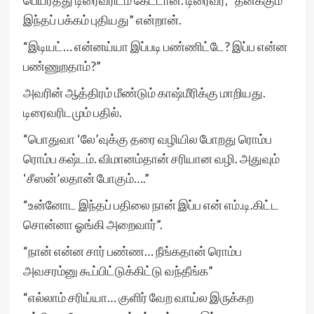
பெயர்த்து டிரைவரிடம் கேட்டான். டிரைவர், “தனக்கும்
இந்தப் பக்கம் புதியது” என்றான்.
“இடியட்… என்னய்யா இப்படி பண்ணிட்டே? இப்ப என்ன
பண்ணுறதாம்?”
அவரின் ஆத்திரம் மீண்டும் காஷ்மீரிக்கு மாறியது.
டிரைவரிடமும் பதில்.
“பொதுவா ‘லே’வுக்கு தரை வழியில போறது ரொம்ப
ரொம்ப கஷ்டம். விமானம்தான் சரியான வழி. அதுவும்
‘சீஸன்’லதான் போகும்….”
“உன்னோட இந்தப் பதிலை நான் இப்ப என் எம்.டி.கிட்ட
சொன்னா ஓங்கி அறைவார்”.
“நான் என்ன சார் பண்ண… நீங்கதான் ரொம்ப
அவசரம்னு கூப்பிட்டுக்கிட்டு வந்தீங்க”
“எல்லாம் சரிய்யா… குளிர் வேற வாய்ல இருக்கற