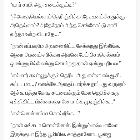
“யார் சாமி அது சடைக்குட்டி?”
“நீ அதையெல்லாம் தெரிஞ்சிக்காதே. உனக்கெதுக்கு
அதெல்லாம்? அதேநேரம் அந்த செங்கோட்டு சாமி
வந்தா உள்ற விடாதே…”
“நான் எப்பவுமே அவனைகிட்ட சேக்கறது இல்லீங்க.
ஆனா பெணம் எரிக்கற அவனே பேய் பிசாசெல்லாம்
ஒண்ணுமில்லேன்னு சொல்றதுதான் ஏன்னு புரியல.”
“எல்லார் கண்ணுக்கும் தெரிய அது என்ன எல்.ஐ.சி.
கட்டடமா…? எனக்கே அதைப் பார்க்க நாப்பது வருஷம்
ஆச்சு. பத்து கோடி தடவைக்கும் மேல ஜெபிச்சு உரு
ஏத்திகிட்ட பின்னாலதானே பாக்க முடிஞ்சிச்சு…”
“என்னென்னமோ சொல்றீங்க…?
“நான் எங்கடா சொன்னேன். இன்னும் எவ்வளவோ
இருக்குடா இந்த பூமியில. சாத்தானோட பூஜை