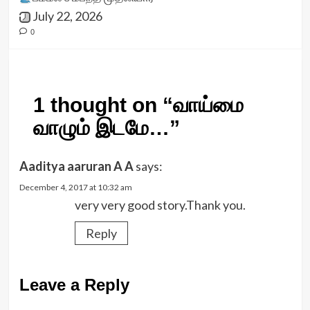
July 22, 2026
0
1 thought on “
வாய்மை
வாழும் இடமே…
”
Aaditya aaruran A A
says:
December 4, 2017 at 10:32 am
very very good story.Thank you.
Reply
Leave a Reply