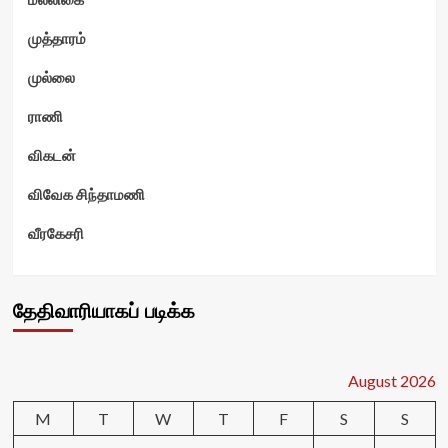
முத்தாரம்
முல்லை
ராணி
விகடன்
விவேக சிந்தாமணி
வீரகேசரி
தேதிவாரியாகப் படிக்க
August 2026
M
T
W
T
F
S
S