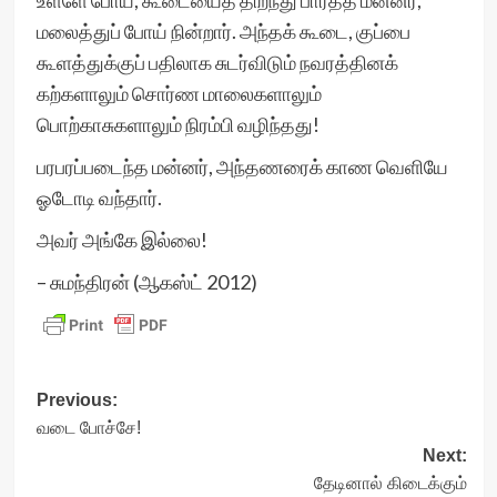
உள்ளே போய், கூடையைத் திறந்து பார்த்த மன்னர்,
மலைத்துப் போய் நின்றார். அந்தக் கூடை, குப்பை
கூளத்துக்குப் பதிலாக சுடர்விடும் நவரத்தினக்
கற்களாலும் சொர்ண மாலைகளாலும்
பொற்காசுகளாலும் நிரம்பி வழிந்தது!
பரபரப்படைந்த மன்னர், அந்தணரைக் காண வெளியே
ஓடோடி வந்தார்.
அவர் அங்கே இல்லை!
– சுமந்திரன் (ஆகஸ்ட் 2012)
Post
Previous:
வடை போச்சே!
navigation
Next:
தேடினால் கிடைக்கும்