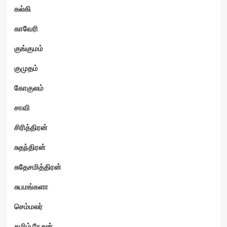
கல்கி
காவேரி
குங்குமம்
குமுதம்
கோகுலம்
சாவி
சிரித்திரன்
சுதந்திரன்
சுதேசமித்திரன்
சுபமங்களா
செம்மலர்
தமிழ் நேசன்