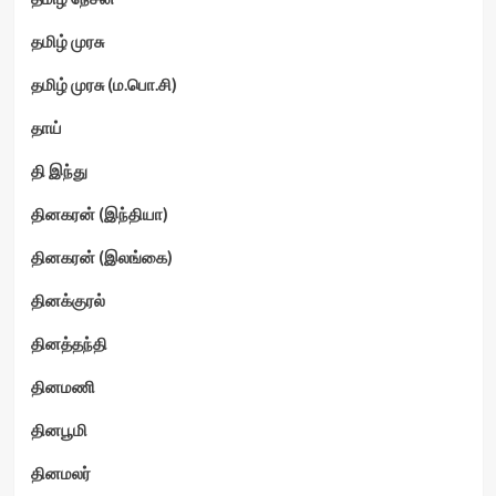
தமிழ் முரசு
தமிழ் முரசு (ம.பொ.சி)
தாய்
தி இந்து
தினகரன் (இந்தியா)
தினகரன் (இலங்கை)
தினக்குரல்
தினத்தந்தி
தினமணி
தினபூமி
தினமலர்