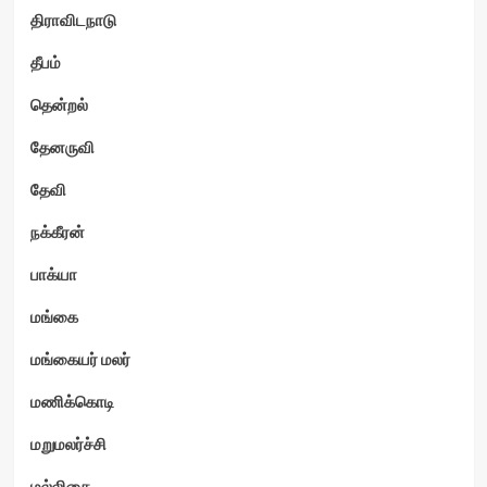
திராவிடநாடு
தீபம்
தென்றல்
தேனருவி
தேவி
நக்கீரன்
பாக்யா
மங்கை
மங்கையர் மலர்
மணிக்கொடி
மறுமலர்ச்சி
மல்லிகை