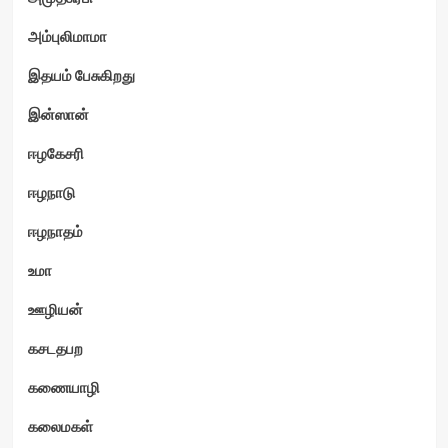
அம்புலிமாமா
இதயம் பேசுகிறது
இன்ஸான்
ஈழகேசரி
ஈழநாடு
ஈழநாதம்
உமா
ஊழியன்
கசடதபற
கணையாழி
கலைமகள்