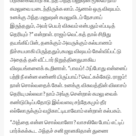
படுக்கையோடு கிடந்த அந்த மனுஷன் மூலமே நாம்
கமலுவை யடைந்திருக்க லாம். ஆனால் ஒரு விஷயம்.
உனக்கு அந்த மனுஷன் கமலுவிடம் நேசமாய்
இருந்ததும், அவர் பெயர் விசுவம் என்பதும் எப்படித்
தெரியும் ?” என்றாள். ராஜம் வெட்கத் தால் சிறிது
தயங்கிப் பின், தனக்கும் அவருக்கும் கல்யாணம்
நிச்சயமாகி யிருந்ததும்,கமலு விஷயம் கேள்விப்பட்டு
அதைத் தன் வீட்டார் நிறுத்தினதுமாகிய
விஷயங்களைக் கூறினாள். “பாவம்! அப்போது என்னைப்
பற்றி நீ என்ன எண்ணி யிருப்பாய்? வெட்கக்கேடு. ராஜம்!
நான் சொல்வதைக் கேள். உனக்கு விசுவத்தின் விலாசம்
தெரியு மல்லவா? நாம் அங்கு சென்றால் கமலு வைக்
கண்டுபிடிப்பதோடு இவ்வளவு சந்தேகமும் தீர
எல்லோருக்கும் வழிகாட்டியாவோம் என்றாள் கல்பகம்.
“அத்தை என்ன சொல்வாளோ? வாசலிலே போய் எட்டிப்
பார்க்கக்கூட அந்தச் சனி ஜானகிதான் துணை