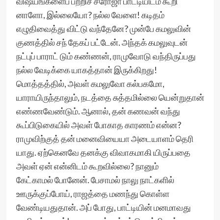
விஷயங்களைப் பற்றிச் சரோஜா பாட்டியிடம் கூறி
னாளோ, இல்லையோ? நல்ல வேளை! கடிதம்
எழுதிவைத்து விட்டு வந்தேனே? முன்பே கமலுவின்
குணத்தில் சந் தேகப் பட்டேன். அந்தக் கமலுவுடன்
நட்புப் பாராட் டும் கண்ணன், ராமுவோடு வந்திருப்பது
நல்ல வேடிக்கை யாகத்தான் இருக்கிறது!
மொத்தத்தில், அவள் கமலுவோ கல்பகமோ,
யாராயிருந்தாலும், நடத்தை சுத்தமில்லை யென்றுதான்
எண்ணவேண்டும். ஆனால், தன் கணவன் வந்து
கூப்பிடுகையில் அவள் போகாத காரணம் என்ன?
ராமுவிற்குத் தன் மனைவியையா அடையாளம் தெரி
யாது. ஏற்கெனவே தனக்கு விவாகமாகி யிருப்பதை
அவள் ஏன் என்னிடம் கூறவில்லை? நானும்
கேட்காமல் போனேன். பேசாமல் நாலு நாட்களில்
ஊருக்குப்போய், ராஜத்தை மணந்து கொள்ள
வேண்டியதுதான். அப் போது, பாட்டியின் மனமாவது