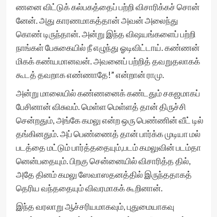
ணனை விட்டுக் கல்பகத்தைப் பற்றி விசாரிக்கச் சொன்
னேன். அது காரணமாகத்தான் அவன் அலைந்து
கொண் டிருந்தான். அன்று இந்த விஷயங்களைப் பற்றி
நாங்கள் பேசுகையில் நீ எழுந்து ஓடிவிட்டாய். கண்ணன்
மிகக் கண்யமானவன். அவனைப் பற்றித் தவறுதலாகக்
கூடத் தவறாக எண்ணாதே!” என்றான் ராமு.
அன்று மாலையில் கண்ணனைக் கண்டதும் சகஜமாகப்
பேசினான் விசுவம். மெள்ள மெள்ளத் தான் திருச்சி
சென்றதும், அங்கே கமலு என்ற ஒரு பெண்ணின் வீட் டில்
தங்கினதும். அப் பெண்ணைத் தான் பார்க்க முடியா மல்
படத்தை மட்டும் பார்த்ததையும்,படம் கமலுவின் படம்தா
னென்பதையும். பிறகு சென்னையில் விசாரித்த தில்,
அதே தினம் கமலு ஸேவாஸதனத்தில் இருந்ததாகத்
தெரிய வந்ததையும் விவரமாகக் கூறினான்.
இந்த வரலாறு ஆச்சரியமாகவும், புதுமையாகவு