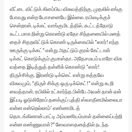
வீட்டை விட்டுக் கிளம்பிய விசுவத்திற்கு, முதலில் எங்கு
போவது என்ற யோசனையே இல்லை. ரயிலடிக்குச்
சென்றான். டிக்கட் வாங்குமிடத்தில், கூட்டத்தோடு
கூட்டமாக நின்று கொண்டு ஏதோ சிந்தனையில் மனத்
தைச் சிதறவிட்டுக் கொண் டிருக்கையில் “ஸார்! எந்த
ஊருக்கு டிக்கட்” என்று அதட்டும் குரல் கேட்டான்
டிக்கட் கொடுக்கும் குமாஸ்தா. அதேசமயம் யாரோ விசு
வத்தை இடித்துத் தள்ளிக் கொண்டு “ஸார்!
திருச்சிக்கு. இரண்டு டிக்கெட் என்று கத்தவே
விசுவமும், “திருச் சிக்கு ஒரு டிக்கெட்!” என்று கூறி
வைத்தான். ரயிலில் உட்கார்ந்த பின்பே அவன் தான் ஏன்
இப்படி ஓடுகிறோம் தனக்குப் புத்தி ஸ்வாதீனமில்லையா
என்ன என்றெல்லாம்’ எண்ணமிடத்
தொடங்கினான்.பாட்டி அம்மணியம்மாள் தன்னைப்பற்றி
என்ன எண்ணுவாள்?” ஸேவாஸதனத்தில் நடந்த