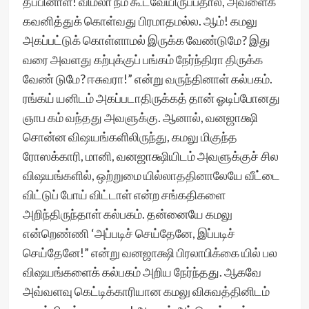
தப்பினாள்! விமலா நம் கூடவேயிருப்பதால், அவளைக்
கவனித்துக் கொள்வது பிரமாதமல்ல. ஆம்! கமலு
அகப்பட்டுக் கொள்ளாமல் இருக்க வேண்டுமே? இது
வரை அவளது கற்புக்குப் பங்கம் நேர்ந்திரா திருக்க
வேண் டுமே? ஈசுவரா!” என்று வருந்தினாள் கல்பகம்.
ரங்கய் யனிடம் அகப்படாதிருக்கத் தான் ஓடிப்போனது
ஞாப கம் வந்தது அவளுக்கு. ஆனால், வனஜாக்ஷி
சொன்ன விஷயங்களிலிருந்து, கமலு மிகுந்த
ரோஸக்காரி, மானி, வனஜாக்ஷியிடம் அவளுக்குச் சில
விஷயங்களில், ஒற்றுமை யில்லாததினாலேயே வீட்டை
விட்டுப் போய் விட்டாள் என்ற சங்கதிகளை
அறிந்திருந்தாள் கல்பகம். தன்னையே கமலு
என்றெண்ணி ‘அப்படிச் செய்தேனே, இப்படிச்
செய்தேனே!” என்று வனஜாக்ஷி பிரலாபிக்கை யில் பல
விஷயங்களைக் கல்பகம் அறிய நேர்ந்தது. ஆகவே
அவ்வளவு கெட்டிக்காரியான கமலு விசுவத்தினிடம்