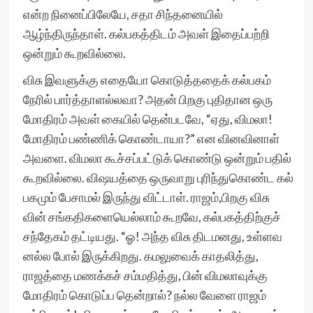
என்ற நினைப்பிலேயே, சதா சிந்தனையில்
ஆழ்ந்திருந்தாள். கல்பகத்திடம் அவள் இதைப்பற்றி
ஒன்றும் கூறவில்லை.
விசு இவளுக்கு எதையோ கொடுத்ததைக் கல்பகம்
நேரில் பார்த்தாளல்லவா? அதன் பிறகு புதிதான ஒரு
மோதிரம் அவள் கையில் தென்படவே, “ஏது, விமலா!
மோதிரம் பண்ணிக் கொண்டாயா?” என வினவினாள்
அவளை. விமலா கூச்சப்பட்டுக் கொண்டு ஒன்றும் பதில்
கூறவில்லை. விஷயத்தை ஒருவாறு புரிந்துகொண்ட கல்
பகமும் பேசாமல் இருந்து விட்டாள். ராஜம்,பிறகு விசு
வின் சங்கதிகளையெல்லாம் கூறவே, கல்பகத்திற்குச்
சந்தேகம் தட்டியது. “ஓ! அந்த விசு திடமனது, உள்ளவ
னல்ல போல் இருக்கிறது. கமலுவைக் காதலித்து,
ராஜத்தை மணக்கச் சம்மதித்து, பின் விமலாவுக்கு
மோதிரம் கொடுப்ப தென்றால்? நல்ல வேளை ராஜம்