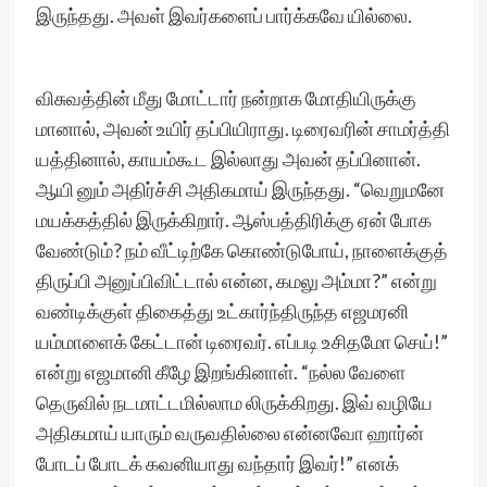
இருந்தது. அவள் இவர்களைப் பார்க்கவே யில்லை.
விசுவத்தின் மீது மோட்டார் நன்றாக மோதியிருக்கு
மானால், அவன் உயிர் தப்பியிராது. டிரைவரின் சாமர்த்தி
யத்தினால், காயம்கூட இல்லாது அவன் தப்பினான்.
ஆயி னும் அதிர்ச்சி அதிகமாய் இருந்தது. “வெறுமனே
மயக்கத்தில் இருக்கிறார். ஆஸ்பத்திரிக்கு ஏன் போக
வேண்டும்? நம் வீட்டிற்கே கொண்டுபோய், நாளைக்குத்
திருப்பி அனுப்பிவிட்டால் என்ன, கமலு அம்மா?” என்று
வண்டிக்குள் திகைத்து உட்கார்ந்திருந்த எஜமரனி
யம்மாளைக் கேட்டான் டிரைவர். எப்படி உசிதமோ செய்!”
என்று எஜமானி கீழே இறங்கினாள். “நல்ல வேளை
தெருவில் நடமாட்டமில்லாம லிருக்கிறது. இவ் வழியே
அதிகமாய் யாரும் வருவதில்லை என்னவோ ஹார்ன்
போடப் போடக் கவனியாது வந்தார் இவர்!” எனக்