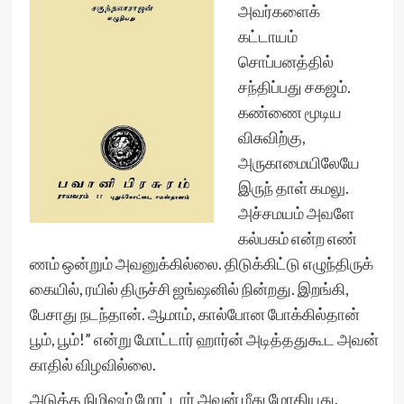
அவர்களைக்
கட்டாயம்
சொப்பனத்தில்
சந்திப்பது சகஜம்.
கண்ணை மூடிய
விசுவிற்கு,
அருகாமையிலேயே
இருந் தாள் கமலு.
அச்சமயம் அவளே
கல்பகம் என்ற எண்
ணம் ஒன்றும் அவனுக்கில்லை. திடுக்கிட்டு எழுந்திருக்
கையில், ரயில் திருச்சி ஜங்ஷனில் நின்றது. இறங்கி,
பேசாது நடந்தான். ஆமாம், கால்போன போக்கில்தான்
பூம், பூம்!” என்று மோட்டார் ஹார்ன் அடித்ததுகூட அவன்
காதில் விழவில்லை.
அடுத்த நிமிஷம் மோட்டார் அவன் மீது மோதியது.