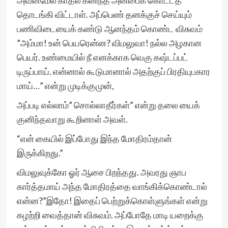
அவன்மேல் காதல் கனிந்த அன்பைக் கொட்டத்
தொடங்கி விட்டாள். அப்பெண் தனக்குச் செய்யும்
பணிவிடையைக் கண்டு ஆனந்தம் கொண்ட விசுவம்
”அம்மா! உன் பெயரென்ன? விமலுவா! நல்ல அழகான
பெயர். உண்மையில் நீ எனக்காக வெகு கஷ்டப்பட்
டிருப்பாய். என்னால் கூடுமானால் அதற்குப் பிரதியுபகார
மாய்…” என்று முடிக்குமுன்,
அப்படி எல்லாம்” சொல்லாதீர்கள்” என்று தலை யைக்
குனிந்தவாறு கூறினாள் அவள்.
“என் கையில் இப்போது இந்த மோதிரம்தான்
இருக்கிறது.”
விமலுவுக்கோ ஓர் ஆசை பிறந்தது. அவரது ஞாப
கார்த்தமாய் அந்த மோதிரத்தை வாங்கிக்கொண்டால்
என்ன?”இதோ! இதைப் பெற்றுக்கொள்ளுங்கள் என்று
கழற்றி வைத்தான் விசுவம். அப்போதே மாடி யறைக்கு