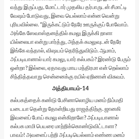
வந்து இருப்பது, மோட்டார் முதலிய தர்பாருடன் சீமாட்டி
வேஷம் போடுவது, இவை யெல்லாம் என்ன வென்று
புரியவில்லை. “இருக்கட்டும் நேரே ஊருக்குப் போவோம்.
அங்கே ஸேவாஸ்தனத்தில் கமலு இருக்கி றாளா
யில்லையா என்று பார்த்து, அந்தக் கமலுவுடன் நேரே
இங்கே வந்தால், விஷயம் தெரிந்துவிடும். ஆமாம்,
அப்படியானால் யார் கமலு, யார் கல்பகம்? இரண்டு பேரும்
ஒன்றா? இல்லை, ஏதாவது மாய மந்திரமா என் றெல்லாம்
சிந்தித்தவாறு சென்னைக்கு ரயில் ஏறினான் விசுவம்.
அத்தியாயம்-14
கல்பகத்தைக் கண்டு பேசினாலொழிய மனம் நிம்மதி
யடையா தென்று தோன்றியது ராஜத்திற்கு. ஜானகி
இவளைப் போய் கமலு என்கிறாளே? அப்படியானால்
கல்பக மாமி பெயரை மாற்றிக்கொண்டுவிட்டாளா?
பாவம்! அவளைப் பற்றி அப்படியெல்லாம் எண்ண மனம்