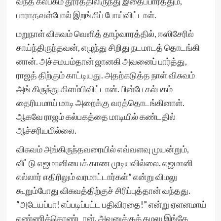
வந்த கல்பகம் தூரத்திலிருந்து இதைப்பார்த்தும்,
பாராதவள்போல் இறங்கிப் போய்விட்டாள்.
மறுநாள் விசுவம் வெளித் தாழ்வாரத்தில், ஈஸிசேரில்
சாய்ந்திருந்தவன், எழுந்து சிறிது நடமாடத் தொடங்கி
னான். அச்சமயம்தான் ஜானகி அவனைப் பார்த்து,
ராஜத் திற்கும் காட்டியது. அதற்கடுத்த நாள் விசுவம்
அங் கிருந்து கிளம்பிவிட்டான். பின்பே கல்பகம்
தைரியமாய் மாடி அறைக்கு வரத்தொடங்கினாள்.
ஆகவே ராஜம் கல்பகத்தை மாடியில் கண்டதில்
ஆச்சரியமில்லை.
விசுவம் அங்கிருந்தவரையில் எவ்வளவு முயன்றும்,
வீட்டு எஜமானியைக் காண முடியவில்லை. எஜமானி
எல்லார் எதிரிலும் வரமாட்டார்கள்” என்று விமலு
கூறும்போது விசுவத்திற்குச் சிரிப்புத்தான் வந்தது.
“அடேயப்பா! எப்படிப்பட்ட பதிவிரதை!” என்று ஏளனமாய்
எண்ணிக்கொண்டான். அவனுக்குக் கமலு இங்கே