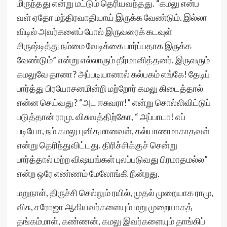
மிருந்தது என்று மட்டும் தெரியவந்தது. “கமலு என்ப
வள் ஏதோ மந்திரவாதியாய் இருக்க வேண்டும். இல்லா
விடில் அவர்களைப் போல் இருவரைக் கடவுள்
சிருஷ்டித்து நம்மை வேடிக்கை பார்ப்பதாக இருக்க
வேண்டும்” என்று எல்லாரும் தீர்மானித்தனர். இருவரும்
கமலுவே தானா? அப்படியானால் கல்பகம் எங்கே! தேடிப்
பார்த்து பிரயோசனமின்றி மற்றோர் கமலு கிடைத்தால்
என்ன செய்வது? “அட ஈசுவரா!” என்று சொல்லிவிட்டுப்
படுத்தான் ராமு. விசுவத்திற்கோ, “ அப்பாடா! எப்
படியோ, நம் கமலு புனிதமானவள், கல்யாணமாகாதவள்
என்று தெரிந்துவிட்டது. திரிச்சிக்குச் சென்று
பார்த்தால் மற்ற விஷயங்கள் புலப்படுவது பிரமாதமல்ல”
என்ற ஒரே எண்ணம் மேலோங்கி நின்றது.
மறுநாள், திருச்சி செல்லும் ரயில், முதல் முறையாக ராமு,
விசு, சரோஜா ஆகியவர்களையும் மறு முறையாகத்
தங்கம்மாள், கண்ணன், கமலு இவர்களையும் தாங்கிப்