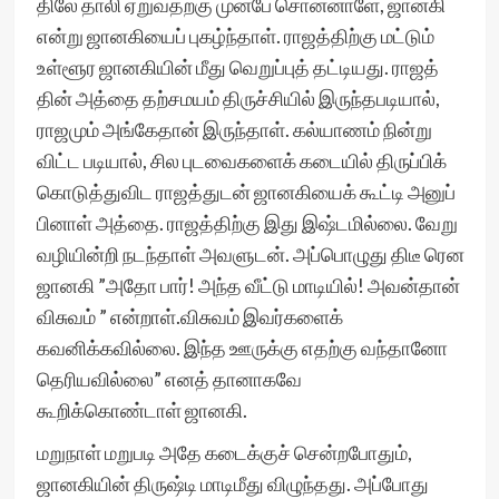
திலே தாலி ஏறுவதற்கு முன்பே சொன்னாளே, ஜானகி
என்று ஜானகியைப் புகழ்ந்தாள். ராஜத்திற்கு மட்டும்
உள்ளூர ஜானகியின் மீது வெறுப்புத் தட்டியது. ராஜத்
தின் அத்தை தற்சமயம் திருச்சியில் இருந்தபடியால்,
ராஜமும் அங்கேதான் இருந்தாள். கல்யாணம் நின்று
விட்ட படியால், சில புடவைகளைக் கடையில் திருப்பிக்
கொடுத்துவிட ராஜத்துடன் ஜானகியைக் கூட்டி அனுப்
பினாள் அத்தை. ராஜத்திற்கு இது இஷ்டமில்லை. வேறு
வழியின்றி நடந்தாள் அவளுடன். அப்பொழுது திடீ ரென
ஜானகி ”அதோ பார்! அந்த வீட்டு மாடியில்! அவன்தான்
விசுவம் ” என்றாள்.விசுவம் இவர்களைக்
கவனிக்கவில்லை. இந்த ஊருக்கு எதற்கு வந்தானோ
தெரியவில்லை” எனத் தானாகவே
கூறிக்கொண்டாள் ஜானகி.
மறுநாள் மறுபடி அதே கடைக்குச் சென்றபோதும்,
ஜானகியின் திருஷ்டி மாடிமீது விழுந்தது. அப்போது