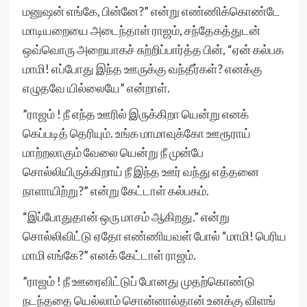
மனுஷன் எங்கே, பின்னே?” என்று எண்ணிக்கொண்டே
மாடியறையை அடைந்தாள் ராஜம், சந்தேகத்துடன்
ஒவ்வொரு அறையாகச் சுற்றிப்பார்த்த பின், “ஏன் கல்பக
மாமி! எப்போது இந்த ஊருக்கு வந்தீர்கள்? எனக்கு
எழுதவே யில்லையே” என்றாள்.
”ராஜம் ! நீ எந்த ஊரில் இருக்கிறா யென்று எனக்
கெப்படித் தெரியும். உங்க மாமாவுக்கோ ஊரூராய்
மாற்றலாகும் வேலை யென்று நீ முன்பே
சொல்லியிருக்கிறாய் நீ இந்த ஊர் வந்து எத்தனை
நாளாயிற்று?” என்று கேட்டாள் கல்பகம்.
“இப்போதுதான் ஒரு மாசம் ஆகிறது.” என்று
சொல்லிவிட்டு ஏதோ எண்ணியவள் போல் “மாமி! பெரிய
மாமி எங்கே?” எனக் கேட்டாள் ராஜம்.
”ராஜம் ! நீ ஊரைவிட்டுப் போனது முதற்கொண்டு
நடந்ததை யெல்லாம் சொன்னால்தான் உனக்கு விளங்