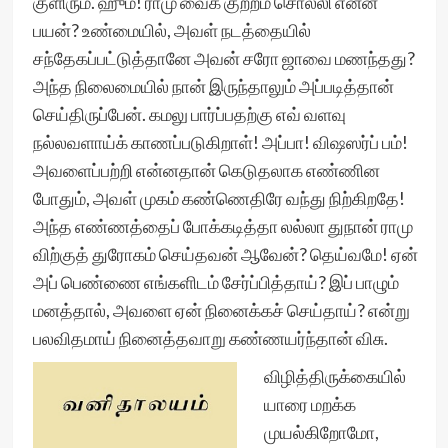
குளிரும். ஹும்! ராமு வைக் குற்றம் சொல்லி என்ன
பயன்? உண்மையில், அவள் நடத்தையில்
சந்தேகப்பட்டுத்தானே அவன் சரோ ஜாவை மணந்தது?
அந்த நிலைமையில் நான் இருந்தாலும் அப்படித்தான்
செய்திருப்பேன். கமலு பார்ப்பதற்கு எவ் வளவு
நல்லவளாய்க் காணப்படுகிறாள்! அப்பா! விஷஸர்ப் பம்!
அவளைப்பற்றி என்னதான் கெடுதலாக எண்ணின
போதும், அவள் முகம் கண்ணெதிரே வந்து நிற்கிறதே!
அந்த எண்ணத்தைப் போக்கடித்தா லல்லா துநான் ராமு
விற்குத் துரோகம் செய்தவன் ஆவேன்? தெய்வமே! ஏன்
அப் பெண்ணை எங்களிடம் சேர்ப்பித்தாய்? இப் பாழும்
மனத்தால், அவளை ஏன் நினைக்கச் செய்தாய்? என்று
பலவிதமாய் நினைத்தவாறு கண்ணயர்ந்தான் விசு.
விழித்திருக்கையில்
யாரை மறக்க
முயல்கிறோமோ,