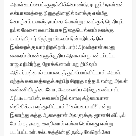
அவள் உடம்பைக் குலுக்கிக்கொண்டு, ராஜம்! நான் உன்
கல்யாணத்தை நிறுத்தினதில் உனக்கு என்மீது
கொஞ்சம் மனஸ்தாபம் தானென்று எனக்குத் தெரியும்.
நல்ல வேளை சுவாமியாக இதையெல்லாம் உனக்கு
காட்டுகிறார். நேற்று விசுவம் நின்ற இடத்தில்
இன்றைக்கு யார் நிற்கிறார், பார்! அவள்தான் கமலு
எனவும் பெண்களுக்குரிய ஆவலால் தூண்டப்பட்ட
ராஜம் நிமிர்ந்து நோக்கினாள்.மறு நிமிஷம்
ஆச்சர்யத்தால் வாயடைத் துப் போய்விட்டாள் அவள்.
எந்தக் கல்பகத்தைக் கற்பிற் சிறந்த உத்தமி என்று அவள்
எண்ணியிருந்தாளோ, அவளையே அங்கு கண்டாள்.
அப்படியாயின், கல்பகம் இவ்வளவு கீழ்மையான
ஸ்திதிக்கா வந்துவிட்டாள்? ‘கல்பக மாமீ!’ என்று
இரைந்து கத்த ஆசைதான் அவளுக்கு. ஜானகி வீட்டில்
போய் ஏதாவது உளறினால் என்ன செய்வது என்று
பயப்பட்டாள். கல்பகத்தின் திருஷ்டி வேறெங்கோ