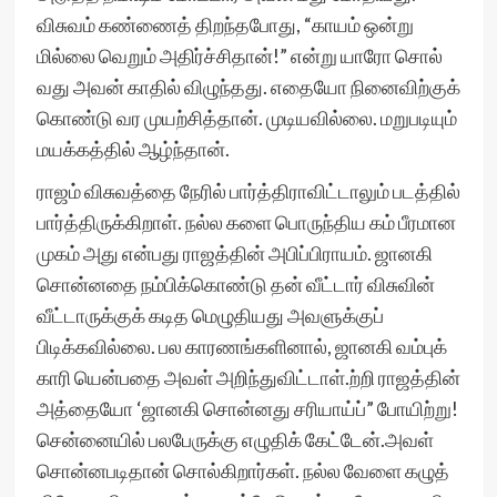
விசுவம் கண்ணைத் திறந்தபோது, “காயம் ஒன்று
மில்லை வெறும் அதிர்ச்சிதான்!” என்று யாரோ சொல்
வது அவன் காதில் விழுந்தது. எதையோ நினைவிற்குக்
கொண்டு வர முயற்சித்தான். முடியவில்லை. மறுபடியும்
மயக்கத்தில் ஆழ்ந்தான்.
ராஜம் விசுவத்தை நேரில் பார்த்திராவிட்டாலும் படத்தில்
பார்த்திருக்கிறாள். நல்ல களை பொருந்திய கம் பீரமான
முகம் அது என்பது ராஜத்தின் அபிப்பிராயம். ஜானகி
சொன்னதை நம்பிக்கொண்டு தன் வீட்டார் விசுவின்
வீட்டாருக்குக் கடித மெழுதியது அவளுக்குப்
பிடிக்கவில்லை. பல காரணங்களினால், ஜானகி வம்புக்
காரி யென்பதை அவள் அறிந்துவிட்டாள்.ற்றி ராஜத்தின்
அத்தையோ ‘ஜானகி சொன்னது சரியாய்ப்” போயிற்று!
சென்னையில் பலபேருக்கு எழுதிக் கேட்டேன்.அவள்
சொன்னபடிதான் சொல்கிறார்கள். நல்ல வேளை கழுத்