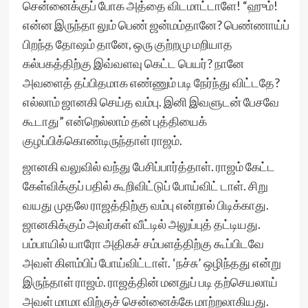
சென்னைக்குப் போக அத்தை விடமாட்டாளே! “ஹும்!
என்ன இருந்தா லும் பெண் ஜன்மம்தானே? பெண்ணாய்ப்
பிறந்த தோஷம் தானே, ஒரு குற்றமு மறியாத
கல்பகத்திற்கு இவ்வளவு கெட்ட பெயர்? நானே
அவளைத் தப்பிதமாக எண்ணும் படி நேர்ந்து விட்டதே?
எல்லாம் ஜானகி செய்த வம்பு. இனி இவளுடன் பேசவே
கூடாது” என்றெல்லாம் தன் புத்தியைக்
குழப்பிக்கொண்டிருந்தாள் ராஜம்.
ஜானகி வலுவில் வந்து பேசிப்பார்த்தாள். ராஜம் கேட்ட
கேள்விக்குப் பதில் கூறிவிட்டுப் போய்விட் டாள். சிறு
வயது முதலே ராஜத்திற்கு வம்பு என்றால் பிடிக்காது.
ஜானகிக்கும் அவர்கள் வீட்டில் அலுப்புத் தட்டியது.
பம்பாயில் யாரோ அதிகச் சம்பளத்திற்கு கூப்பிடவே
அவள் கிளம்பிப் போய்விட்டாள். ‘நச்சு’ ஒழிந்தது என்று
இருந்தாள் ராஜம். ராஜத்தின் மனதுப் படி தற்செயலாய்
அவள் மாமா விற்குச் சென்னைக்கே மாற்றலாகியது.