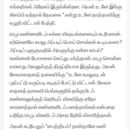
சங்கதிகள் அநேகம் இருக்கின்றன. அவன் உடனே இங்கு
கிளம்பி வந்தால் தேவலை ” என்று உடனே தாத்தாவிற்கு
எழுதி விட்டாள் பேத்தி.
ராமு கண்ணனிடம் எல்லா விஷயங்களையும் கூறி னான்.
ஏற்கெனவே கமலு அப்படிப் பொய் சொல்லக் கூடியவளா?
அப்படிப் புளுகுவதில் அவளுக்கு என்ன லாபம்?
கண்ணன் யோசனை செய்து பார்த்தான். ராமு சொன்ன
வரலாறு அவனுக்குத் திருப்தியாக இருந்தது. அவன்
ஸேவாஸதனத் தலைவிக்கு “உடனே கமலுவுடன்
புறப்பட்டு வரும்படி கடிதம் போட்டு விட்டான். ஸேவா
ஸதனத் தலைவி பெங்களூரில் தங்குமிடம்
கண்ணனுக்குத் தெரியும். விசுவிற்கு ஏதோ
காரணத்தால் கண்ணனிடம் மனத்தாங்கல் என்பதை
யறிந்த ராமு, விசுவிடம் அதை நேரில் விசாரித்தான்.
அவன் கூறியதும் “பைத்தியம்! நான்தானே கண்