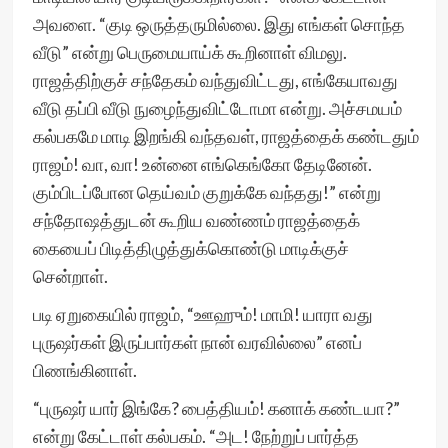
அவளை. “குடி ஒருத்தருமில்லை. இது எங்கள் சொந்த
வீடு” என்று பெருமையாய்க் கூறினாள் விமலு.
ராஜத்திற்குச் சந்தேகம் வந்துவிட்டது, எங்கேயாவது
வீடு தப்பி வீடு நுழைந்துவிட்டோமா என்று. அச்சமயம்
கல்பகமே மாடி இறங்கி வந்தவள், ராஜத்தைக் கண்டதும்
ராஜம்! வா, வா! உன்னை எங்கெங்கோ தேடினேன்.
கும்பிடப்போன தெய்வம் குறுக்கே வந்தது!” என்று
சந்தோஷத்துடன் கூறிய வண்ணம் ராஜத்தைக்
கையைப் பிடித்திழுத்துக்கொண்டு மாடிக்குச்
சென்றாள்.
படி ஏறுகையில் ராஜம், “ஊஹும்! மாமி! யாரா வது
புருஷர்கள் இருப்பார்கள் நான் வரவில்லை” எனப்
பிணங்கினாள்.
“புருஷர் யார் இங்கே? பைத்தியம்! கனாக் கண்டயா?”
என்று கேட்டாள் கல்பகம். “அட! நேற்றுப் பார்த்த