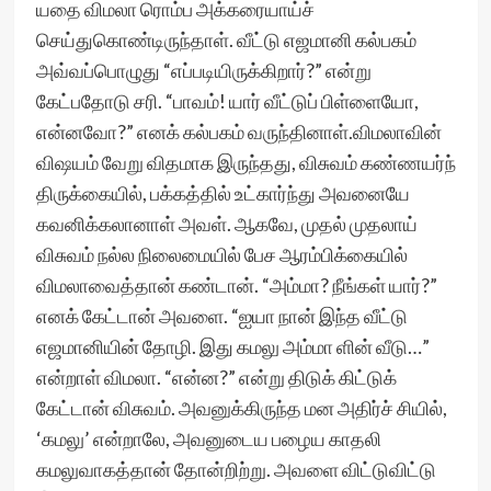
யதை விமலா ரொம்ப அக்கரையாய்ச்
செய்துகொண்டிருந்தாள். வீட்டு எஜமானி கல்பகம்
அவ்வப்பொழுது “எப்படியிருக்கிறார்?” என்று
கேட்பதோடு சரி. “பாவம்! யார் வீட்டுப் பிள்ளையோ,
என்னவோ?” எனக் கல்பகம் வருந்தினாள்.விமலாவின்
விஷயம் வேறு விதமாக இருந்தது, விசுவம் கண்ணயர்ந்
திருக்கையில், பக்கத்தில் உட்கார்ந்து அவனையே
கவனிக்கலானாள் அவள். ஆகவே, முதல் முதலாய்
விசுவம் நல்ல நிலைமையில் பேச ஆரம்பிக்கையில்
விமலாவைத்தான் கண்டான். “அம்மா? நீங்கள் யார்?”
எனக் கேட்டான் அவளை. “ஐயா நான் இந்த வீட்டு
எஜமானியின் தோழி. இது கமலு அம்மா ளின் வீடு…”
என்றாள் விமலா. “என்ன?” என்று திடுக் கிட்டுக்
கேட்டான் விசுவம். அவனுக்கிருந்த மன அதிர்ச் சியில்,
‘கமலு’ என்றாலே, அவனுடைய பழைய காதலி
கமலுவாகத்தான் தோன்றிற்று. அவளை விட்டுவிட்டு