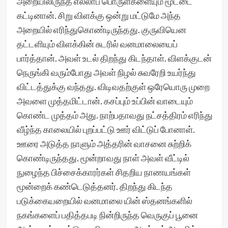
அறையிலிருந்த எல்லாப் பொருள்களையும் மூட்டை
கட்டினான். சிறு விளக்கு ஒன்று மட்டுமே அந்த
அறையில் எரிந்துகொண்டிருந்தது. குருவியென
தட்டளியும் விளக்கின் சுடரில் வனமாலையைப்
பார்த்தான். அவள் உடல் திறந்து கிடந்தாள். விளக்குடன்
நெருங்கி வரும்போது அவள் நிழல் சுவரேறி உயர்ந்து
விட்டத்துக்கு வந்தது. விடிவதற்குள் ஒரேயொரு முறை
அவளை முத்தமிட்டான். கசப்பும் உப்பின் வாடையும்
கொண்ட முத்தம் அது. நாற்பதாவது நட்சத்திரம் எரிந்து
வீழ்ந்த காலையில் புறப்பட்டு ஊர் விட்டுப் போனாள்.
ஊரை அடுத்த நாளும் அத்தரின் வாசனை சுற்றிக்
கொண்டிருந்தது. மூன்றாவது நாள் அவள் வீட்டில்
நுழைந்த பிச்சைக்காரர்கள் சிதறிய நாணயங்கள்
மூன்றைக் கண்டெடுத்தனர். திறந்து கிடந்த
படுக்கையறையில் வனமாலை யின் ஸ்தனங்களில்
நகங்களைப் பதித்தபடி நின்றிருந்த வெருகுப் பூனை