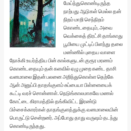
மேய்ந்துகொண்டிருந்த
நாற்பது ஆடுகள் மெல்ல தன்
நிறம் மாறி செந்நிறம்
கொண்டதையும், அவை
வெக்கைத் திரட்சி தாங்காது
பூமியை முட்டிப் பிளந்து தலை
மண்ணில் புதைய வாளை
நோக்கி உயர்த்திய பின் கால்களுடன் குரூர மரணம்
கொண்டதையும் தன் களவில் ஏழு முறை கண்ட தாசி
வனமாலை இதன் பலனை அறிந்துகொள்ள தெற்கே
ஆன் அனுப்பி தாதங்குளம் சுப்பையா பிள்ளையைக்
கூட்டி வரச் சொன்னாள். நெடுங்காலமாகவே மணல்
கோட்டை கிராமத்தில் தங்கிவிட்ட இரண்டு
பிச்சைக்காரர்கள் தாதங்குளத்துக்கு வனமாலையின்
பொருட்டு சென்றனர். அப்போது தாது வருஷம் தடந்து
கொண்டிருந்தது.