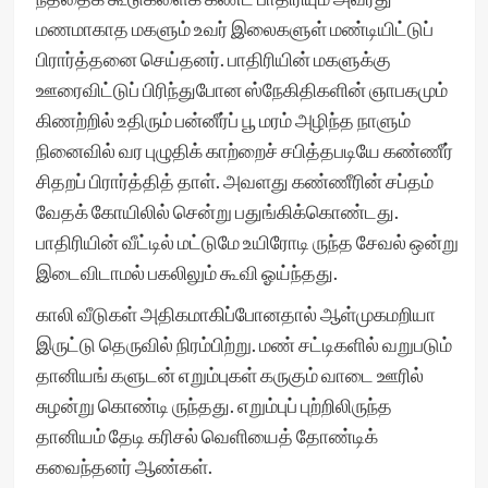
மணமாகாத மகளும் உவர் இலைகளுள் மண்டியிட்டுப்
பிரார்த்தனை செய்தனர். பாதிரியின் மகளுக்கு
ஊரைவிட்டுப் பிரிந்துபோன ஸ்நேகிதிகளின் ஞாபகமும்
கிணற்றில் உதிரும் பன்னீர்ப் பூ மரம் அழிந்த நாளும்
நினைவில் வர புழுதிக் காற்றைச் சபித்தபடியே கண்ணீர்
சிதறப் பிரார்த்தித் தாள். அவளது கண்ணீரின் சப்தம்
வேதக் கோயிலில் சென்று பதுங்கிக்கொண்டது.
பாதிரியின் வீட்டில் மட்டுமே உயிரோடி ருந்த சேவல் ஒன்று
இடைவிடாமல் பகலிலும் கூவி ஓய்ந்தது.
காலி வீடுகள் அதிகமாகிப்போனதால் ஆள்முகமறியா
இருட்டு தெருவில் நிரம்பிற்று. மண் சட்டிகளில் வறுபடும்
தானியங் களுடன் எறும்புகள் கருகும் வாடை ஊரில்
சுழன்று கொண்டி ருந்தது. எறும்புப் புற்றிலிருந்த
தானியம் தேடி கரிசல் வெளியைத் தோண்டிக்
கவைந்தனர் ஆண்கள்.