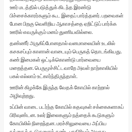
ஊர் மடத்தில் படுத்துக் கிடந்த இரண்டு
பிச்சைக்காரர்களும் கூட இதைப் பார்த்தனர். பறவைகள்
போன பிறகு வெளிறிய ஆகாசத்தை ஏறிட்டுப் பார்க்க
ஊரில் எவருக்கும் மனம் துணியவில்லை.
தண்ணீர் அருகிப்போனதால் வனமாலையின் உடலில்
கசகசப்பும் காளான் வாடையும் பெருகத் தொடங்கியது.
கண் இமைகள் ஒட்டிக்கொண்டு பார்வையை
மறைத்தன. பெருமூச்சிட்டவாறே அவள் நாற்காலியில்
பகல் எல்லாம் உட்கார்ந்திருந்தாள்.
ஊரின் கிழக்கே இருந்த வேதக் கோயில் காற்றால்
அழிவுற்றது.
உப்பின் வாடை படர்ந்த கோயில் கதவுகள் சக்கைகளாகப்
பிரிவுண்டன. உலர் இலைகளும் நத்தைக் கூடுகளும்
கோயிலில் நிறைந்தன. மரச்சிலுவையை அப்பிய
நத்தைக் கூடுகளைக் கண்ட பாதிரியும் அவரது