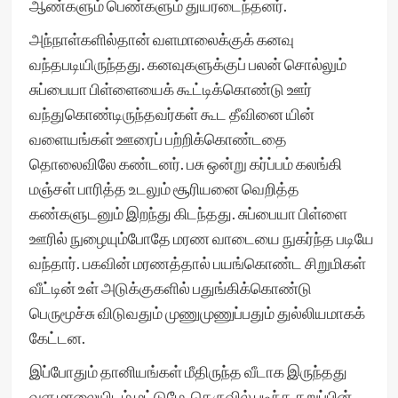
ஆண்களும் பெண்களும் துயரடைந்தனர்.
அந்நாள்களில்தான் வளமாலைக்குக் கனவு
வந்தபடியிருந்தது. கனவுகளுக்குப் பலன் சொல்லும்
சுப்பையா பிள்ளையைக் கூட்டிக்கொண்டு ஊர்
வந்துகொண்டிருந்தவர்கள் கூட தீவினை யின்
வளையங்கள் ஊரைப் பற்றிக்கொண்டதை
தொலைவிலே கண்டனர். பசு ஒன்று கர்ப்பம் கலங்கி
மஞ்சள் பாரித்த உடலும் சூரியனை வெறித்த
கண்களுடனும் இறந்து கிடந்தது. சுப்பையா பிள்ளை
ஊரில் நுழையும்போதே மரண வாடையை நுகர்ந்த படியே
வந்தார். பகவின் மரணத்தால் பயங்கொண்ட சிறுமிகள்
வீட்டின் உள் அடுக்குகளில் பதுங்கிக்கொண்டு
பெருமூச்சு விடுவதும் முணுமுணுப்பதும் துல்லியமாகக்
கேட்டன.
இப்போதும் தானியங்கள் மீதிருந்த வீடாக இருந்தது
வள மாலையிடம் மட்டுமே. தெருவில் படிந்த கறுப்பின்