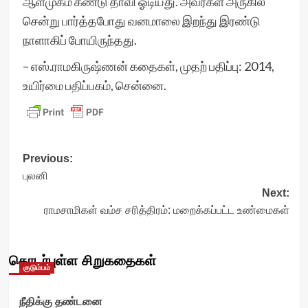
ஆள்முகம் கண்டு தாவி ஓடியது. அவர்கள் அருகில்
சென்று பார்த்தபோது வனமாலை இறந்து இரண்டு
நாளாகிப் போயிருந்தது.
– எஸ்.ராமகிருஷ்ணன் கதைகள், முதற் பதிப்பு: 2014,
உயிர்மை பதிப்பகம், சென்னை.
Post
Previous:
புலனி
navigation
Next:
ராமசாமிகள் வம்ச சரித்திரம்: மறைக்கப்பட்ட உண்மைகள்
தொடர்புள்ள சிறுகதைகள்
குடும்பம்
நீதிக்கு தண்டனை