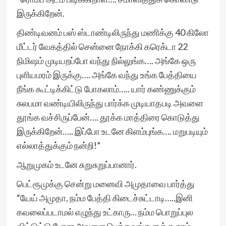
இருக்கிறேன்.
திண்டிவனம் பஸ் ஸ்டாண்டிலிருந்து மணிக்கு 40 கிலோ
மீட்டர் வேகத்தில் சென்னை நோக்கி கரெக்டா 22
நிமிஷம் முடியறப்போ வந்து நில்லுங்க…. அங்கே ஒரு
புளியமரம் இருக்கு…. அங்கே வந்து உங்க பேத்தியை
நீங்க கூட்டிக்கிட்டு போகலாம்….. யார் கண்ணுக்கும்
சுலபமா வண்டியிலிருந்து பார்க்க முடியாதபடி அவளை
தூங்க வச்சிருப்பேன்…. தூக்க மாத்திரை கொடுத்து
இருக்கிறேன்….. இப்போ உடனே கிளம்புங்க…. மறுபடியும்
எல்லாத்துக்கும் நன்றி!”
ஆறுமுகம் உடனே சுறுசுறுப்பானார்.
பெட்ரூமுக்கு சென்று மனைவி அமுதாவை பார்த்து
“யேய் அமுதா, நம்ம பேத்தி கிடைச்சுட்டாடி…..இனி
கவலைப்படாமல் எழுந்து உட்காரு… நம்ம பொறுப்புல