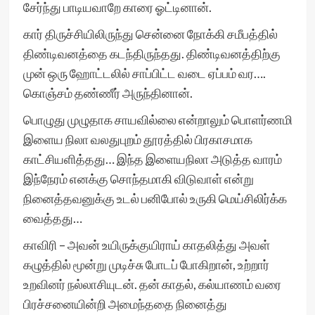
சேர்ந்து பாடியவாறே காரை ஓட்டினான்.
கார் திருச்சியிலிருந்து சென்னை நோக்கி சமீபத்தில்
திண்டிவனத்தை கடந்திருந்தது. திண்டிவனத்திற்கு
முன் ஒரு ஹோட்டலில் சாப்பிட்ட வடை ஏப்பம் வர….
கொஞ்சம் தண்ணீர் அருந்தினான்.
பொழுது முழுதாக சாயவில்லை என்றாலும் பொளர்ணமி
இளைய நிலா வலதுபுறம் தூரத்தில் பிரகாசமாக
காட்சியளித்தது… இந்த இளையநிலா அடுத்த வாரம்
இந்நேரம் எனக்கு சொந்தமாகி விடுவாள் என்று
நினைத்தவனுக்கு உடல் பனிபோல் உருகி மெய்சிலிர்க்க
வைத்தது…
காவிரி – அவன் உயிருக்குயிராய் காதலித்து அவள்
கழுத்தில் மூன்று முடிச்சு போடப் போகிறான், உற்றார்
உறவினர் நல்லாசியுடன். தன் காதல், கல்யாணம் வரை
பிரச்சனையின்றி அமைந்ததை நினைத்து