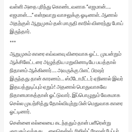
வள்ளி அதை புரிந்து கொண்டவளாக “எஜமான்….
எஜமான்….” என்றவாறு வாசலுக்கு ஓடினாள். ஆனால்
அதற்குள் ஆறுமுகம் தன் மாருதி காரில் விரைந்து போய்
இருந்தார்.
***
ஆறுமுகம் காரை எவ்வளவு விரைவாக ஓட்ட முயன்றும்
ஆக்சிலேட்டரை அழுத்திய மறுவினாடியே பயத்தால்
நிதானம் ஆக்கினார்…. அவருக்கு பிளட் பிரஷர்
இருந்தது தான் காரணம்… ஸ்பீடோமீட்டர் ஏறினால் இவர்
இதயத்துடிப்பும் ஏறும்! அதனால் பொதுவாகவே
நிதானமாகத்தான் ஓட்டுவார். இப்பொழுதும் வேகமாக
செல்ல முயற்சித்து தோல்வியுற்று பின் மெதுவாக காரை
ஓட்டினார்.
சென்னை எல்லையை கடந்ததும் தான் பளீரென்று
ஞாபகம் வந்தது…. லைசென்ஸ், ரிஜிஸ்ட்ரேஷன் பேப்பர்