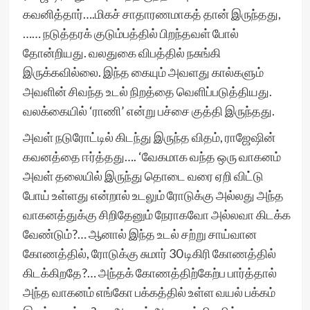
கவனித்தார்….மிகச் சாதாரணமாகத் தான் இருந்தது,
…… நடுத்தரக் குடும்பத்தில் பிறந்தவள் போல்
தோன்றியது. வலதுகை விபத்தில் நசுங்கி
இருக்கவில்லை. இந்த கையும் அவளது கால்களும்
அவளின் சிவந்த உடல் நிறத்தை வெளிப்படுத்தியது.
வலக்கையில் ‘ராணி’ என்று பச்சை குத்தி இருந்தது.
அவள் நடுரோட்டில் கிடந்து இருந்த விதம், ராஜேஷின்
கவனத்தை ஈர்த்தது…. ‘வேகமாக வந்த ஒரு வாகனம்
அவள் தலையில் இருந்து தொடை வரை ஏறி விட்டு
போய் உள்ளது என்றால் உடலும் ரோடுக்கு அல்லது அந்த
வாகனத்துக்கு சிறிதேனும் நேராகவோ அல்லவா கிடக்க
வேண்டும்?… ஆனால் இந்த உடல் சற்று சாய்வான
கோணத்தில், ரோடுக்கு சுமார் 30 டிகிரி கோணத்தில்
கிடக்கிறதே?… அந்தக் கோணத்திற்கேற்ப பார்த்தால்
அந்த வாகனம் எங்கோ பக்கத்தில் உள்ள வயல் பக்கம்