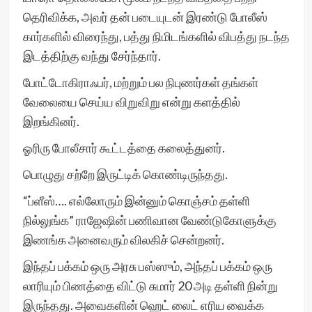
தெரிவிக்க, அவர் தன் படையுடன் இரண்டு போலீஸ்
கார்களில் விரைந்து, பத்து நிமிடங்களில் விபத்து நடந்த
இடத்திற்கு வந்து சேர்ந்தார்.
போட்டோகிராஃபர், மற்றும் பல நிபுணர்கள் தங்கள்
வேலையை செய்ய விறுவிறு என்று களத்தில்
இறங்கினர்.
ஓரிரு போலீசார் கூட்டத்தை கலைத்துனர்.
பொழுது சற்றே இருட்டிக் கொண்டிருந்தது.
“ப்ளீஸ்…. எல்லோரும் இன்னும் கொஞ்சம் தள்ளி
நில்லுங்க” ராஜேஷின் பணிவான வேண்டுகோளுக்கு
இணங்க அனைவரும் விலகிச் சென்றனர்.
இந்தப் பக்கம் ஒரு அரசு பஸ்ஸும், அந்தப் பக்கம் ஒரு
லாரியும் பிணத்தை விட்டு சுமார் 20 அடி தள்ளி நின்று
இருந்தது. அவைகளின் ஹெட் லைட் எரிய வைக்க