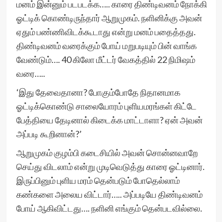
மனம் இன்னும் படபடக்க….. காரை திண்டிவனம் நோக்கி
ஓட்டிக் கொண்டிருந்தார் ஆறுமுகம். நளினிக்கு அவன்
ஏதும் பண்ணிவிடக்கூடாது என்று மனம் பதைத்தது.
திண்டிவனம் வரைக்கும் போய் மறுபடியும் பின் வாங்க
வேண்டும்…. 40 கிலோ மீட்டர் வேகத்தில் 22 நிமிஷம்
வரை…..
‘இது தேவைதானா? போகும்போதே நிதானமாக
ஓட்டிக்கொண்டு சாலையோரம் புளியமரங்கள் கிட்டே
பேத்தியை தேடினால் கிடைக்க மாட்டாளா? ஏன் அவன்
அப்படி கூறினான்?’
ஆறுமுகம் குழம்பி கடைசியில் அவன் சொன்னவாறே
செய்து விடலாம் என்று முடிவெடுத்து காரை ஓட்டினார்.
இருப்பினும் புளிய மரம் தென்படும் போதெல்லாம்
கண்களை அலைய விட்டார்….. அப்படியே திண்டிவனம்
போய் ஆகிவிட்டது…. நளினி எங்கும் தென்படவில்லை.