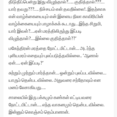
திடுதிப்பென்று இது விழுந்தால்?….. குதித்தால்???…
யார் தவறு???…. நிச்சயம் என் தவறில்லை!. இதற்காக
என் வாழ்க்கையையும் என் இளைய நிலா காவிரியின்
வாழ்க்கையையும் பாழாக்கக் கூடாது…இந்த சிறுமி,
யார் இவள்?….ஏன் மரத்திலிருந்து இப்படி
விழுந்தாள்?….இல்லை குதித்தாள்??’
மகேந்திரன் மரத்தை நோட்டமிட்டான்… அடர்ந்த
புளியமரம் எதையும் புலப்படுத்தவில்லை.. ‘ஆனால்
ஏன்…. ஏன் இப்படி?’
சுற்றும் முற்றும் பார்த்தான்… ஒன்றும் புலப்படவில்லை…
யாரும் தென்படவில்லை. அதுவரை சந்தோஷம் என
மனம் லேசாகியது….
சாலையில் இரு பக்கமும் கண்கள் எட்டியவரை
நோட்டமிட்டான்…. எந்த வாகனமும் தென்படவில்லை.
இன்னும் கொஞ்சம் தெம்பானான்.