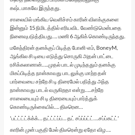
கஷ்டமாகவே இருந்தது.
சாலையில் மங்கிய வெளிச்சம் காரின் விளக்குகளை
இன்னும் 15 நிமிடத்தில் எரியவிட வேண்டுமென்பதை
நினைவுபடுத்தியது…. மணி 6 ஆகிக் கொண்டிருந்தது.
மகேந்திரன் தனக்குப் பிடித்த போனி-எம், BoneyM,
ஆங்கில சி டியை எடுத்து சொருகி அதன் பாட்டை
ரசிக்கலானான்…..முதல் பாடல் முடிந்ததும் தனக்கு
மிகப்பிடித்த நான்காவது பாடலுக்கு மாற்ற தன்
பார்வையை சற்றே சி டி திரைமேல் பதித்து அந்த
நான்காவது பாடல் வருகிறதா என்று…..சற்றே
சாலையையும் சி டி திரையையும் பார்த்துக்
கொண்டிருக்கையில்…. திடீரென…
‘பட்ட்ட்ட்க்க்க்… தட்ட்ட்ப்ப்… தட் சப்ப்ப்ட்ட்….சப்ப்கட்ட்’
காரின் முன் பகுதி மேல் திடீரென்று ஏதோ விழ….