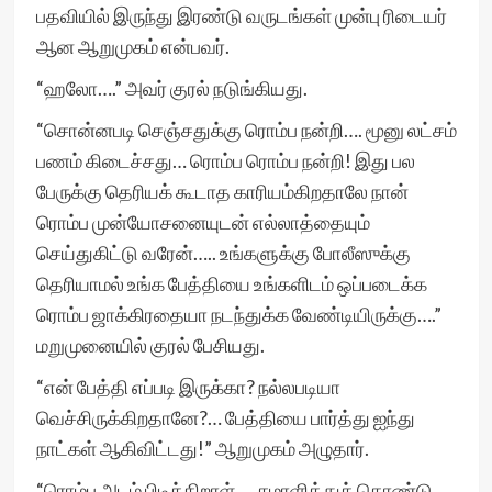
பதவியில் இருந்து இரண்டு வருடங்கள் முன்பு ரிடையர்
ஆன ஆறுமுகம் என்பவர்.
“ஹலோ….” அவர் குரல் நடுங்கியது.
“சொன்னபடி செஞ்சதுக்கு ரொம்ப நன்றி…. மூனு லட்சம்
பணம் கிடைச்சது… ரொம்ப ரொம்ப நன்றி! இது பல
பேருக்கு தெரியக் கூடாத காரியம்கிறதாலே நான்
ரொம்ப முன்யோசனையுடன் எல்லாத்தையும்
செய்துகிட்டு வரேன்….. உங்களுக்கு போலீஸுக்கு
தெரியாமல் உங்க பேத்தியை உங்களிடம் ஒப்படைக்க
ரொம்ப ஜாக்கிரதையா நடந்துக்க வேண்டியிருக்கு….”
மறுமுனையில் குரல் பேசியது.
“என் பேத்தி எப்படி இருக்கா? நல்லபடியா
வெச்சிருக்கிறதானே?… பேத்தியை பார்த்து ஐந்து
நாட்கள் ஆகிவிட்டது!” ஆறுமுகம் அழுதார்.
“ரொம்ப அடம் பிடிக்கிறாள்…. சமாளித்துக் கொண்டு