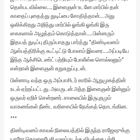
தென்படவில்லை…. இளைஞன் உடனே மார்பில் தன்
காதைப் புதைத்து துடிப்பை சோதித்தான்… அது
ஒலிக்கிறது அறிந்து மார்பில் ஓங்கி ஓங்கி இரு
கைகளால் அழுத்தம் கொடுத்தான்…. பின்னரும்
இதயத் துடிப்பு திரும்பாதது பார்த்து “திண்டிவனம்
ஆஸ்பத்திரிக்கு கூட்டிட்டு போலாம் இவரை….அப்படியே
இந்த ஆக்சிடெண்ட் பற்றியும் போலீஸ்ல சொல்லனும்”
என்றான் இளைஞன் சுறுசுறுப்புடன்.
பின்னாடி வந்த ஒரு அம்பாசிடர் காரில் ஆறுமுகத்தின்
உடல் ஏற்றப்பட்டது. அவருடன் அந்த இளைஞன் இன்னும்
ஒருவர் ஏறிச் சென்றனர். சாலையில் இருபுறமும்
வாகனங்கள் நீண்ட வரிசையில் தேங்கத் தொடங்கின.
***
திண்டிவனம் காவல் நிலையத்தில் இருந்த ராஜேஷுக்கு
யாரோ தொலைபேசி மூலம் நடந்த விபத்தை பற்றி