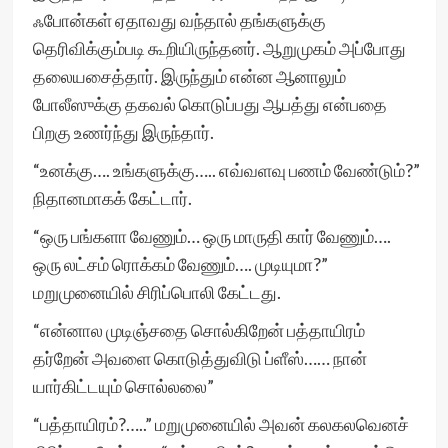
ஃபோன்கள் ஏதாவது வந்தால் தங்களுக்கு
தெரிவிக்கும்படி கூறியிருந்தனர். ஆறுமுகம் அப்போது
தலையசைத்தார். இருந்தும் என்ன ஆனாலும்
போலீஸுக்கு தகவல் கொடுப்பது ஆபத்து என்பதை
பிறகு உணர்ந்து இருந்தார்.
“உனக்கு…. உங்களுக்கு….. எவ்வளவு பணம் வேண்டும்?”
நிதானமாகக் கேட்டார்.
“ஒரு பங்களா வேணும்… ஒரு மாருதி கார் வேணும்….
ஒரு லட்சம் ரொக்கம் வேணும்…. முடியுமா?”
மறுமுனையில் சிரிப்பொலி கேட்டது.
“என்னால முடிஞ்சதை சொல்கிறேன் பத்தாயிரம்
தர்றேன் அவளை கொடுத்துவிடு ப்ளீஸ்…… நான்
யார்கிட்டயும் சொல்லலை”
“பத்தாயிரம்?…..” மறுமுனையில் அவன் கலகலவெனச்