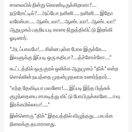
சாலையில் நின்று கொண்டிருக்கிறாளா?….
நடுரோட்டில்?… அய்யோ நளினி….. நளினி…. இதோ
வரேன்மா….. ஆண்டவா!… ஆண்டவா!.. ஆண்டவா!’
ஆறுமுகம் பதறியபடி காரை நிறுத்திவிட்டு இறங்கி
ஓடினார்.
“அடப்பாவமே!…. சின்ன புள்ள போல இருக்கே….
இவளுக்கு இப்படி ஒரு கதியா?….த்ச்சோச்சோ….”
கூட்டத்தில் ஒரு குரல் ஒலிக்க ஆறுமுகம் “திக்” என்ற
சொல்லின் நயத்தை முதன்முதலாக உணர்ந்தார்…
“எந்த தேவிடியா மவனோ!…. இப்படி இந்த பிஞ்சுக்
குழந்தையை சாகடித்து விட்டு போயிருக்கானே…. ஈவு
இரக்கமில்லாம!…..”
இன்னொரு “திக்” இதயத்தில் விழுந்தது….மயக்க
நிலைக்கு தயாரானது.