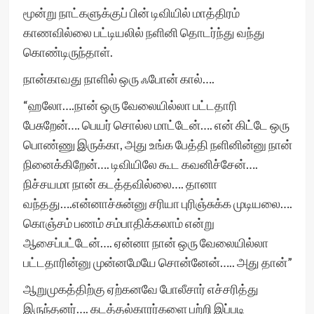
மூன்று நாட்களுக்குப் பின் டிவியில் மாத்திரம்
காணவில்லை பட்டியலில் நளினி தொடர்ந்து வந்து
கொண்டிருந்தாள்.
நான்காவது நாளில் ஒரு ஃபோன் கால்….
“ஹலோ….நான் ஒரு வேலையில்லா பட்டதாரி
பேசுறேன்…. பெயர் சொல்ல மாட்டேன்…. என் கிட்டே ஒரு
பொண்ணு இருக்கா, அது உங்க பேத்தி நளினின்னு நான்
நினைக்கிறேன்…. டிவியிலே கூட கவனிச்சேன்….
நிச்சயமா நான் கடத்தவில்லை…. தானா
வந்தது….என்னாச்சுன்னு சரியா புரிஞ்சுக்க முடியலை….
கொஞ்சம் பணம் சம்பாதிக்கலாம் என்று
ஆசைப்பட்டேன்…. ஏன்னா நான் ஒரு வேலையில்லா
பட்டதாரின்னு முன்னமேயே சொன்னேன்….. அது தான்”
ஆறுமுகத்திற்கு ஏற்கனவே போலீசார் எச்சரித்து
இருந்தனர்…. கடத்தல்காரர்களை பற்றி இப்படி