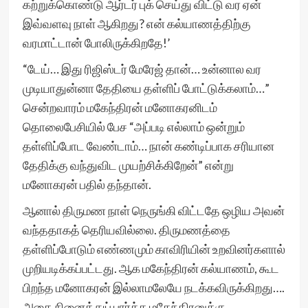
கற்றுக்கொண்டு ஆர்டர் புக் செய்து விட்டு வர ஏன்
இவ்வளவு நாள் ஆகிறது? என் கல்யாணத்திற்கு
வரமாட்டான் போலிருக்கிறதே!’
“டேய்… இது ரிஜிஸ்டர் மேரேஜ் தான்… உன்னால வர
முடியாதுன்னா தேதியை தள்ளிப் போட்டுக்கலாம்…”
சென்றவாரம் மகேந்திரன் மனோகரனிடம்
தொலைபேசியில் பேச “அப்படி எல்லாம் ஒன்றும்
தள்ளிப்போட வேண்டாம்… நான் கண்டிப்பாக சரியான
தேதிக்கு வந்துவிட முயற்சிக்கிறேன்” என்று
மனோகரன் பதில் தந்தான்.
ஆனால் திருமண நாள் நெருங்கி விட்டதே ஒழிய அவன்
வந்ததாகத் தெரியவில்லை. திருமணத்தை
தள்ளிப்போடும் எண்ணமும் காவிரியின் உறவினர்களால்
முறியடிக்கப்பட்டது. ஆக மகேந்திரன் கல்யாணம், கூட
பிறந்த மனோகரன் இல்லாமலேயே நடக்கவிருக்கிறது….
அதை நினைத்துப் பார்க்க மகேந்திரனுக்கு