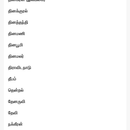
தினக்குரல்
தினத்தந்தி
தினமணி
தினபூமி
தினமலர்
திராவிடநாடு
தீபம்
தென்றல்
தேனருவி
தேவி
நக்கீரன்