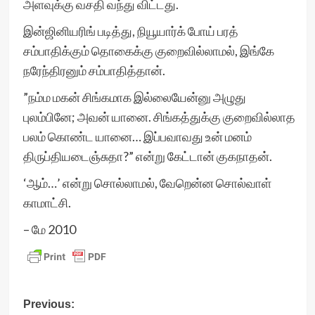
அளவுக்கு வசதி வந்து விட்டது.
இன்ஜினியரிங் படித்து, நியூயார்க் போய் பரத்
சம்பாதிக்கும் தொகைக்கு குறைவில்லாமல், இங்கே
நரேந்திரனும் சம்பாதித்தான்.
”நம்ம மகன் சிங்கமாக இல்லையேன்னு அழுது
புலம்பினே; அவன் யானை. சிங்கத்துக்கு குறைவில்லாத
பலம் கொண்ட யானை… இப்பவாவது உன் மனம்
திருப்தியடைஞ்சுதா?” என்று கேட்டான் குகநாதன்.
‘ஆம்…’ என்று சொல்லாமல், வேறென்ன சொல்வாள்
காமாட்சி.
– மே 2010
Post
Previous: