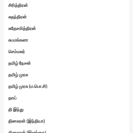
சிரித்திரன்
சுதந்திரன்
சுதேசமித்திரன்
சுபமங்களா
செம்மலர்
தமிழ் நேசன்
தமிழ் முரசு
தமிழ் முரசு (ம.பொ.சி)
தாய்
தி இந்து
தினகரன் (இந்தியா)
தினகரன் (இலங்கை)