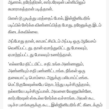
ஆனால், நரேந்திரன், கார்பரேஷன் பள்ளியிலும்
சுமாராகத்தான் படித்தான்.
பிளஸ் டூ முடித்து பரத்தைப் போல், இன்ஜினியரிங்
படிப்பில் சேர்க்க விண்ணப்பித்த போது, நரேனுக்கு இடம்
கிடைக்கவில்லை.
அப்போது தான், காமாட்சியிடம் அப்படி ஒரு ஆவேசம்
வெளிப்பட்டது. தான் ஏமாந்துவிட்டது போலவும்,
ஏமாற்றப்பட்டது போலவும் உணர்ந்தாள்.
‘எல்லாமே திட்டமிட்ட சதி. உங்க அண்ணனும்,
அண்ணியும் சதி பண்ணிட்டாங்க. நீங்கள் ஒரு
தலையாட்டி பொம்மை. அதுக்கு பலியாய்ட்டீங்க.
மெட்ரிகுலேஷன்லயே தொடர்ந்து படிச்சிருந்தால்,
நல்லாவே படிச்சிருப்பான். அவனை வேணுமின்னே,
கார்பரேஷன் ஸ்கூல்ல சேர்க்க வச்சாங்க. அவன் கூட
படிச்ச பசங்களுக்கு கூட, இன்ஜினியரிங் சீட் கிடைக்கும்