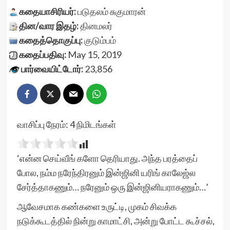
கதையாசிரியர்:
படுதலம் சுகுமாரன்
தின/வார இதழ்:
தினமலர்
கதைத்தொகுப்பு:
குடும்பம்
கதைப்பதிவு:
May 15, 2019
பார்வையிட்டோர்:
23,856
வாசிப்பு நேரம்:
4
நிமிடங்கள்
‘என்ன செய்வீங் களோ தெரியாது. அந்த பரத்தைப்
போல, நம்ம நரேந்திரனும் இன்ஜினி யரிங் காலேஜ்ல
சேர்த்தாகணும்… நரேனும் ஒரு இன்ஜினியராகணும்…’
ஆவேசமாக கண்களை உருட்டி, முகம் சிவக்க
நடுக்கூடத்தில் நின்று காமாட்சி, அன்று போட்ட கூச்சல்,