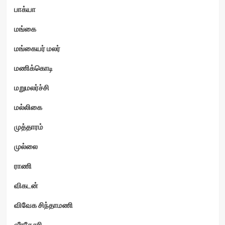
பாக்யா
மங்கை
மங்கையர் மலர்
மணிக்கொடி
மறுமலர்ச்சி
மல்லிகை
முத்தாரம்
முல்லை
ராணி
விகடன்
விவேக சிந்தாமணி
வீரகேசரி