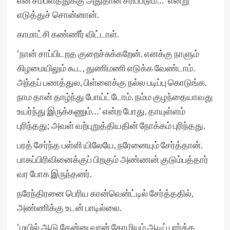
என் சம்பளத்துக்கு அதுதான் சரிப்படும்…’ என்று
எடுத்துச் சொன்னான்.
காமாட்சி கண்ணீர் விட்டாள்.
‘நான் சாப்பிடறத குறைச்சுக்கறேன். எனக்கு நாளும்
கிழமையிலும் கூட, துணிமணி எடுக்க வேண்டாம்.
அந்தப் பணத்துல, பிள்ளைக்கு நல்ல படிப்பு கொடுங்க.
நாம தான் தாழ்ந்து போய்ட்டோம். நம்ம குழந்தையாவது
உயர்ந்து இருக்கணும்…’ என்ற போது, தாயுள்ளம்
புரிந்தது; அவள் வற்புறுத்தியதின் நோக்கம் புரிந்தது.
பரத் சேர்ந்த பள்ளி யிலேயே, நரேனையும் சேர்த்தான்.
பாகப்பிரிவினைக்குப் பிறகும் அண்ணன் குடும்பத்தார்
வர போக இருந்தனர்.
நரேந்திரனை பெரிய கான்வென்ட்டில் சேர்த்ததில்,
அண்ணிக்கு உடன் பாடில்லை.
‘மயில் ஆடு தேன்னு வான் கோழியும் ஆடிப் பார்த்த