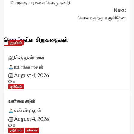
நீ பார்த்த பார்வைக்கொரு நன்றி
navigation
Next:
கொல்வதற்கு வருகிறேன்
தொடர்புள்ள சிறுகதைகள்
குடும்பம்
நீதிக்கு தண்டனை
நா.ரங்கராசன்
August 4, 2026
0
குடும்பம்
உண்மை சுடும்
என்.ஸ்ரீதரன்
August 4, 2026
0
குடும்பம்
விகடன்