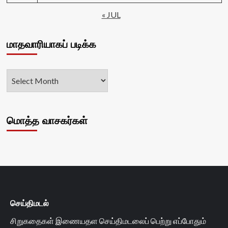
« JUL
மாதவாரியாகப் படிக்க
மொத்த வாசகர்கள்
செய்திமடல்
சிறுகதைகள் இணையதள செய்திமடலைப் பெற்று எப்போதும்