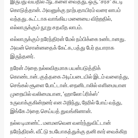
இருபது வயதில் ஆட்களை வைத்து, ஒரு, ‘சர்ச்’ கட்டி
கொடுத்தான். அவனுக்கு நாற்பதாயிரம் வரை லாபம்
வந்தது. கூட்டாக வாங்கிய மனையை விற்றதில்,
எல்லாருக்கும் நூறு சதவீத லாபம்.
எல்லாருக்கும் நரேந்திரன் மேல் நம்பிக்கை உண்டானது.
அவன் சொன்னதைக் கேட்க, பத்து பேர் தயாராக
இருந்தனர்.
நரேன் அதை நல்லவிதமாக பயன்படுத்திக்
கொண்டான். குத்தகை அடிப்படையில் இடம் வளைத்து,
செங்கல் சூளை போட்டான். நைனிடாலில் எளிமையான
முறையில் வலிமையான, ‘ஹாலோ ப்ரிக்ஸ்’
உருவாக்குகின்றனர் என அறிந்து, நேரில் போய் வந்து,
இங்கே அதை செய்யத் துவங்கினான்.
நல்ல டிமாண்ட். மளமளவென வளர்ந்துவிட்டான்
நரேந்திரன். வீட்டு உபயோகத்துக்கு தனி கார் வைக்கிற