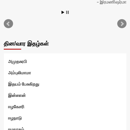
இரமணிஷர்மா
தின/வார இதழ்கள்
அமுதசுரபி
அம்புலிமாமா
இதயம் பேசுகிறது
இன்ஸான்
ஈழகேசரி
ஈழநாடு
ஈழநாதம்