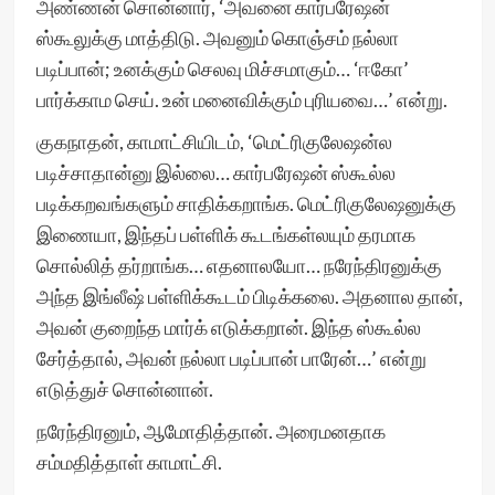
அண்ணன் சொன்னார், ‘அவனை கார்பரேஷன்
ஸ்கூலுக்கு மாத்திடு. அவனும் கொஞ்சம் நல்லா
படிப்பான்; உனக்கும் செலவு மிச்சமாகும்… ‘ஈகோ’
பார்க்காம செய். உன் மனைவிக்கும் புரியவை…’ என்று.
குகநாதன், காமாட்சியிடம், ‘மெட்ரிகுலேஷன்ல
படிச்சாதான்னு இல்லை… கார்பரேஷன் ஸ்கூல்ல
படிக்கறவங்களும் சாதிக்கறாங்க. மெட்ரிகுலேஷனுக்கு
இணையா, இந்தப் பள்ளிக் கூடங்கள்லயும் தரமாக
சொல்லித் தர்றாங்க… எதனாலயோ… நரேந்திரனுக்கு
அந்த இங்லீஷ் பள்ளிக்கூடம் பிடிக்கலை. அதனால தான்,
அவன் குறைந்த மார்க் எடுக்கறான். இந்த ஸ்கூல்ல
சேர்த்தால், அவன் நல்லா படிப்பான் பாரேன்…’ என்று
எடுத்துச் சொன்னான்.
நரேந்திரனும், ஆமோதித்தான். அரைமனதாக
சம்மதித்தாள் காமாட்சி.