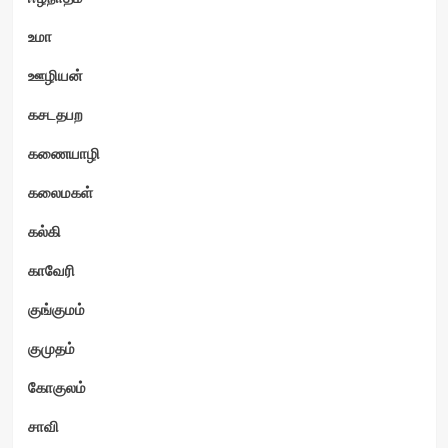
உமா
ஊழியன்
கசடதபற
கணையாழி
கலைமகள்
கல்கி
காவேரி
குங்குமம்
குமுதம்
கோகுலம்
சாவி