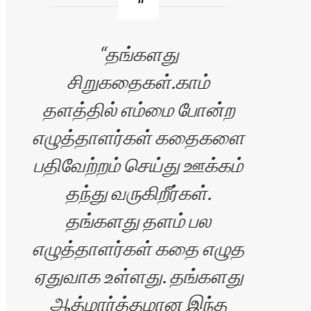
தங்களது
சி
சிறுகதைகள்.காம்
தளத்தில் எம்மை போன்ற
பெர
எழுத்தாளர்கள் கதைகளை
அதி
பதிவேற்றம் செய்து ஊக்கம்
க
தந்து வருகிறீர்கள்.
மட
தங்களது தளம் பல
சி
எழுத்தாளர்கள் கதை எழுத
ஏதுவாக உள்ளது. தங்களது
ஆத்மார்த்தமான இந்த
க