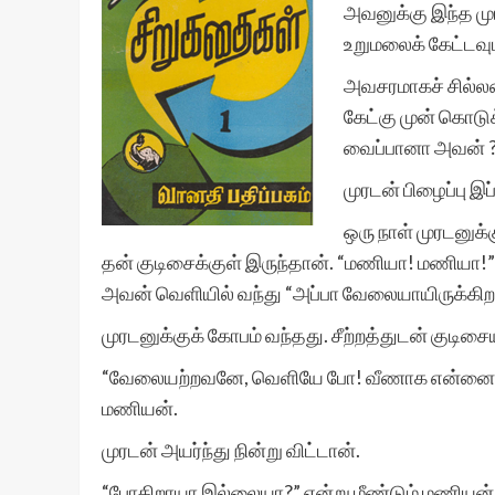
அவனுக்கு இந்த முர
உறுமலைக் கேட்டவு
அவசரமாகச் சில்ல
கேட்கு முன் கொடு
வைப்பானா அவன் 
முரடன் பிழைப்பு இப
ஒரு நாள் முரடனுக
தன் குடிசைக்குள் இருந்தான். “மணியா! மணியா!” 
அவன் வெளியில் வந்து “அப்பா வேலையாயிருக்கிறார்
முரடனுக்குக் கோபம் வந்தது. சீற்றத்துடன் குடிச
“வேலையற்றவனே, வெளியே போ! வீணாக என்னைத் த
மணியன்.
முரடன் அயர்ந்து நின்று விட்டான்.
“போகிறாயா இல்லையா?” என்று மீண்டும் மணியன்