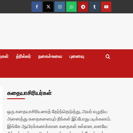
Facebook
Twitter
Instagram
Whatsapp
Telegram
Tumblr
YouTube
தைகள்
த்ரில்லர்
நகைச்சுவை
புனைவு
கதையாசிரியர்கள்
ஒரு கதையாசிரியரைத் தேர்ந்தெடுத்து, அவர் எழுதிய
அனைத்து கதைகளையும் நீங்கள் இப்போது படிக்கலாம்.
இங்கே ஆயிரக்கணக்கான கதைகள் உள்ளன, எனவே