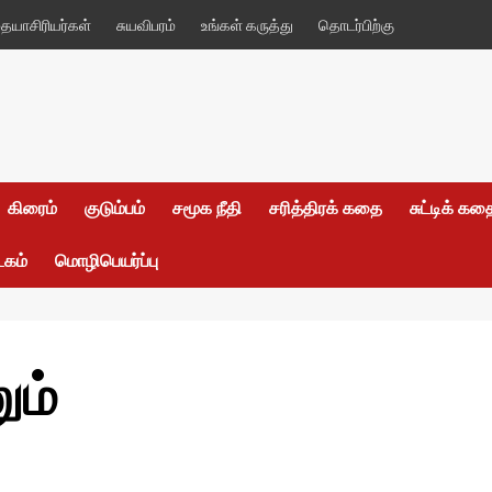
யாசிரியர்கள்
சுயவிபரம்
உங்கள் கருத்து
தொடர்பிற்கு
கிரைம்
குடும்பம்
சமூக நீதி
சரித்திரக் கதை
சுட்டிக் க
டகம்
மொழிபெயர்ப்பு
ும்