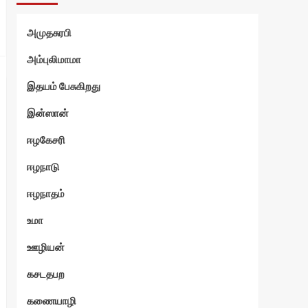
அமுதசுரபி
அம்புலிமாமா
இதயம் பேசுகிறது
இன்ஸான்
ஈழகேசரி
ஈழநாடு
ஈழநாதம்
உமா
ஊழியன்
கசடதபற
கணையாழி