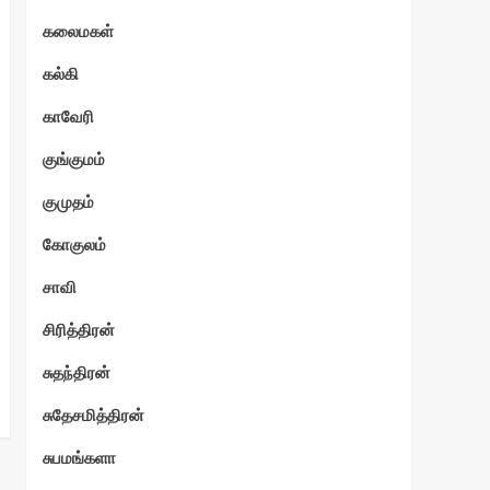
கலைமகள்
கல்கி
காவேரி
குங்குமம்
குமுதம்
கோகுலம்
சாவி
சிரித்திரன்
சுதந்திரன்
சுதேசமித்திரன்
சுபமங்களா