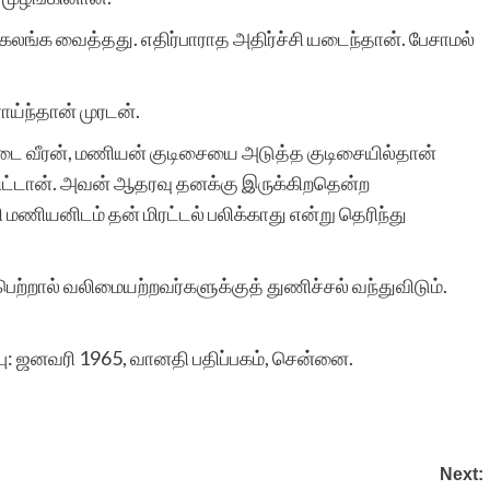
கலங்க வைத்தது. எதிர்பாராத அதிர்ச்சி யடைந்தான். பேசாமல்
வணக்கம். எண்ணற்ற
ாய்ந்தான் முரடன்.
சிறுகதைகளும்,
சண்டை வீரன், மணியன் குடிசையை அடுத்த குடிசையில்தான்
தொடர்கதைகளும் பல்வேறு
ிட்டான். அவன் ஆதரவு தனக்கு இருக்கிறதென்ற
தலைப்புகளில்
மணியனிடம் தன் மிரட்டல் பலிக்காது என்று தெரிந்து
கொட்டிக்கிடக்கின்றன.
ற்றால் வலிமையற்றவர்களுக்குத் துணிச்சல் வந்துவிடும்.
என்னைப் போன்ற
ஏராளமான
ப்பு: ஜனவரி 1965, வானதி பதிப்பகம், சென்னை.
படைப்பாளிகளுக்கு இப்படி
ஒரு வாய்ப்பு. குறுகிய
காலத்தில் பதிவேற்றம்
Next: