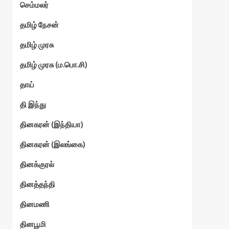
செம்மலர்
தமிழ் நேசன்
தமிழ் முரசு
தமிழ் முரசு (ம.பொ.சி)
தாய்
தி இந்து
தினகரன் (இந்தியா)
தினகரன் (இலங்கை)
தினக்குரல்
தினத்தந்தி
தினமணி
தினபூமி