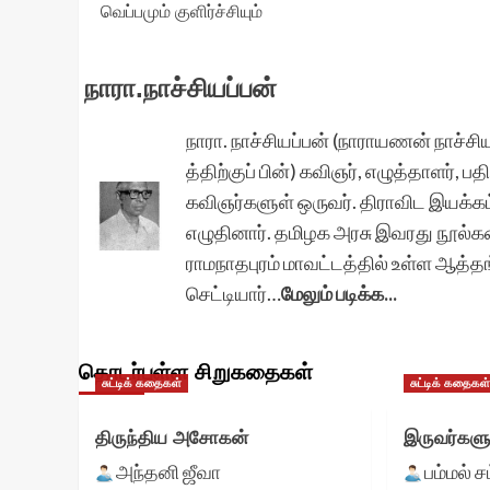
வெப்பமும் குளிர்ச்சியும்
navigation
நாரா.நாச்சியப்பன்
நாரா. நாச்சியப்பன் (நாராயணன் நாச்சிய
த்திற்குப் பின்) கவிஞர், எழுத்தாளர், 
கவிஞர்களுள் ஒருவர். திராவிட இயக்கம
எழுதினார். தமிழக அரசு இவரது நூல்க
ராமநாதபுரம் மாவட்டத்தில் உள்ள ஆத்த
செட்டியார்…
மேலும் படிக்க...
தொடர்புள்ள சிறுகதைகள்
சுட்டிக் கதைகள்
சுட்டிக் கதைகள
திருந்திய அசோகன்
இருவர்களு
அந்தனி ஜீவா
பம்மல் ச