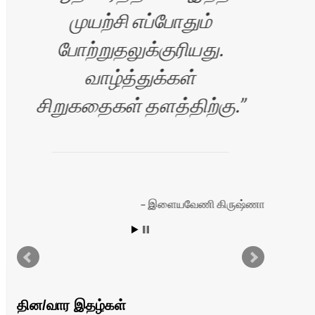
முயற்சி எப்போதும்
போற்றுதலுக்குரியது.
வாழ்த்துக்கள்
ப
சிறுகதைகள் தளத்திற்கு.
சே
நெ
இளையவேணி கிருஷ்ணா
ரன்
தின/வார இதழ்கள்