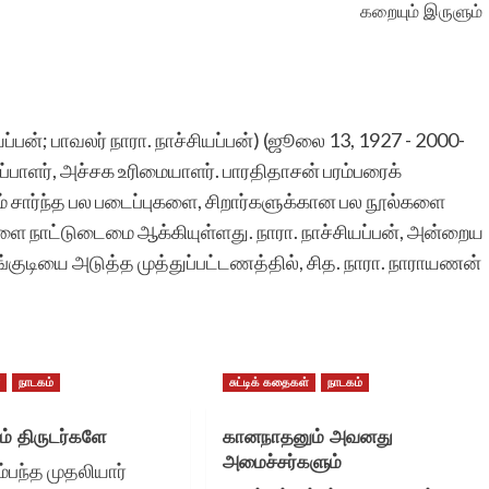
கறையும் இருளும்
செய்வது எங்களை
நெகிழச்செய்கிறது. தங்கள்
அரிய பணிக்கு என்
ப்பன்; பாவலர் நாரா. நாச்சியப்பன்) (ஜூலை 13, 1927 - 2000-
ஆத்மார்த்தமான
பதிப்பாளர், அச்சக உரிமையாளர். பாரதிதாசன் பரம்பரைக்
வாழ்த்துகள்.
் சார்ந்த பல படைப்புகளை, சிறார்களுக்கான பல நூல்களை
ளை நாட்டுடைமை ஆக்கியுள்ளது. நாரா. நாச்சியப்பன், அன்றைய
ங்குடியை அடுத்த முத்துப்பட்டணத்தில், சித. நாரா. நாராயணன்
சந்திரா மனோக
்
நாடகம்
சுட்டிக் கதைகள்
நாடகம்
ம் திருடர்களே
கானநாதனும் அவனது
அமைச்சர்களும்
ம்பந்த முதலியார்