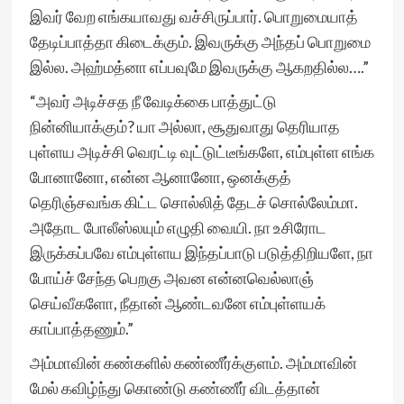
இவர் வேற எங்கயாவது வச்சிருப்பார். பொறுமையாத்
தேடிப்பாத்தா கிடைக்கும். இவருக்கு அந்தப் பொறுமை
இல்ல. அஹ்மத்னா எப்பவுமே இவருக்கு ஆகறதில்ல….”
“அவர் அடிச்சத நீ வேடிக்கை பாத்துட்டு
நின்னியாக்கும்? யா அல்லா, சூதுவாது தெரியாத
புள்ளய அடிச்சி வெரட்டி வுட்டுட்டீங்களே, எம்புள்ள எங்க
போனானோ, என்ன ஆனானோ, ஒனக்குத்
தெரிஞ்சவங்க கிட்ட சொல்லித் தேடச் சொல்லேம்மா.
அதோட போலீஸ்லயும் எழுதி வையி. நா உசிரோட
இருக்கப்பவே எம்புள்ளய இந்தப்பாடு படுத்திறியளே, நா
போய்ச் சேந்த பெறகு அவன என்னவெல்லாஞ்
செய்வீகளோ, நீதான் ஆண்டவனே எம்புள்ளயக்
காப்பாத்தணும்.”
அம்மாவின் கண்களில் கண்ணீர்க்குளம். அம்மாவின்
மேல் கவிழ்ந்து கொண்டு கண்ணீர் விடத்தான்