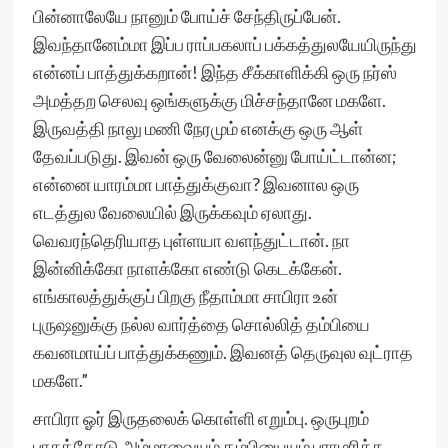
பின்னாலேயே நானும் போய்ச் சேந்திருப்பேன்.
இவந்தானேம்மா இப்ப ராப்பகலாப் பக்கத்துலயேயிருந்து
என்னப் பாத்துக்கறான்! இந்த சீக்காளிக்கி ஒரு நர்ஸ்
அமத்தற செலவு ஒங்களுக்கு மிச்சந்தானே மகளே.
இருவத்தி நாலு மணி நேரமும் எனக்கு ஒரு ஆள்
தேவப்படுது. இவன் ஒரு வேலைன்னு போய்ட்டான்ன;
என்னை யாரம்மா பாத்துக்குவா? இவனால ஒரு
எடத்துல வேலையில் இருக்கவும் ஏலாது.
வெவரந்தெரியாத புள்ளயா வளந்துட்டான். நா
இன்னிக்கோ நாளக்கோ எண்டு கெடக்கேன்.
எங்காலத்துக்குப் பிறகு நீதாம்மா சாபிரா உன்
புருஷனுக்கு நல்ல வார்த்தை சொல்லித் தம்பியை
கவனமாய்ப் பாத்துக்கணும். இவனத் தெருவுல வுட்ராத
மகளே.”
சாபிரா ஓர் இருதலைக் கொள்ளி எறும்பு. ஒருபுறம்
பாசத்தோடு அம்மாவையும் தம்பியையும் பராமரிக்க