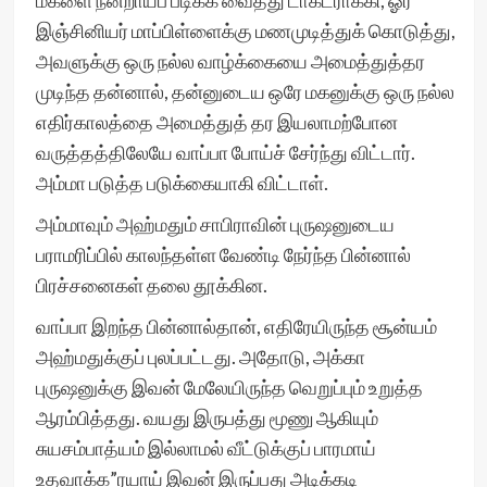
மகளை நன்றாய்ப் படிக்க வைத்து டாக்டராக்கி, ஓர்
இஞ்சினியர் மாப்பிள்ளைக்கு மணமுடித்துக் கொடுத்து,
அவளுக்கு ஒரு நல்ல வாழ்க்கையை அமைத்துத்தர
முடிந்த தன்னால், தன்னுடைய ஒரே மகனுக்கு ஒரு நல்ல
எதிர்காலத்தை அமைத்துத் தர இயலாமற்போன
வருத்தத்திலேயே வாப்பா போய்ச் சேர்ந்து விட்டார்.
அம்மா படுத்த படுக்கையாகி விட்டாள்.
அம்மாவும் அஹ்மதும் சாபிராவின் புருஷனுடைய
பராமரிப்பில் காலந்தள்ள வேண்டி நேர்ந்த பின்னால்
பிரச்சனைகள் தலை தூக்கின.
வாப்பா இறந்த பின்னால்தான், எதிரேயிருந்த சூன்யம்
அஹ்மதுக்குப் புலப்பட்டது. அதோடு, அக்கா
புருஷனுக்கு இவன் மேலேயிருந்த வெறுப்பும் உறுத்த
ஆரம்பித்தது. வயது இருபத்து மூணு ஆகியும்
சுயசம்பாத்யம் இல்லாமல் வீட்டுக்குப் பாரமாய்
உதவாக்க”ரயாய் இவன் இருப்பது அடிக்கடி