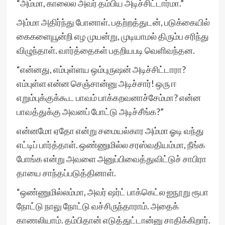
“அம்மா, காலைல அவர் தம்பிய அடிச்சிட்டார்மா.”
அம்மா அதிர்ந்து போனாள். பதற்றத்துடன், படுக்கையில்
கைகளையூன்றி எழ முயன்று, முடியாமல் திரும்ப சரிந்து
விழுந்தாள். வார்த்தைகள் பதறியபடி வெளிவந்தன.
“என்னது, எம்புள்ளய ஒம்புருஷன் அடிச்சிட்டாரா?
எம்புள்ள என்ன செஞ்சான்னு அடிச்சார்! ஒரு ஈ
எறும்புக்குக்கூட பாவம் பாக்கறவனாச்சேம்மா? என்ன
பாவத்துக்கு அவனப் போட்டு அடிச்சீங்க?”
என்னமோ ஏதோ என்று சமையல்கார அம்மா ஓடி வந்து
எட்டிப் பார்த்தாள். ஒண்ணுமில்ல சரஸ்வதியம்மா, நீங்க
போங்க என்று அவளை அனுப்பிவைத்துவிட்டுச் சாபிரா
தாயை சாந்தப்படுத்தினாள்.
“ஒண்ணுமில்லம்மா, அவர் ஷர்ட் பாக்கெட்ல ஐநூறு ரூபா
நோட்டு நாலு நோட்டு வச்சிருந்தாராம். அதைக்
காணலியாம். தம்பிதான் எடுத்துட்டான்னு சாதிக்கிறார்.