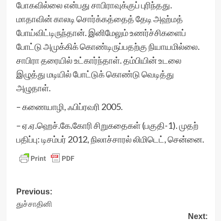
போகவில்லை என்பது சாபிராவுக்குப் புரிந்தது.
மாதாவின் காலடி சொர்க்கத்தைத் தேடி அஹ்மத்
போய்விட்டிருந்தான். இனிமேலும் உணர்ச்சிகளைப்
போட்டு அமுக்கிக் கொண்டிருப்பதற்கு நியாயமில்லை.
சாபிரா தரையில் உட்கார்ந்தாள். தம்பியின் உடலை
இழுத்து மடியில் போட்டுக் கொண்டு வெடித்து
அழுதாள்.
– கணையாழி, ஃபிப்ரவரி 2005.
– ஏ.ஏ.ஹெச்.கே.கோரி சிறுகதைகள் (பகுதி-1). முதற்
பதிப்பு: டிசம்பர் 2012, நிலாச்சாரல் லிமிடெட், சென்னை.
Post
Previous:
துச்சாதினி
navigation
Next: