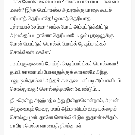
பாக்கவேயில்லையேம்மா? எங்கம்மா போய்ட்டான் எம்
மகன்? இந்த மெட்ராஸ்ல அவனுக்கு பாதை கூடச்
சரியாத் தெரியாதே! ஒலகந் தெரியாத
புள்ளயாச்சேம்மா? எங்க போய் அம்புட்டுக்கிட்டு
அவஸ்தப்படறானோ தெரியலயே. ஓம் புருஷனுக்கு
போன் போட்டுச் சொல்லி போய்த் தேடிப்பாக்கச்
சொல்லேன் மகளே.”
…எம்புருஷனைப் போய்த் தேடிப்பார்க்கச் சொல்லவா!
தம்பி காணாமப் போனதுக்குக் காரணமே அந்த
மனுஷன்தானே! அந்தக் கதையை எப்படி அம்மாவிடம்
சொல்லுவது! சொல்லத்தானே வேண்டும்…
திடீரென்று அஹ்மத் வந்து நின்றானென்றால், அவன்
அழுகையும் கேவலுமாய் அம்மாவிடம் விஷயத்தைச்
சொல்லுமுன், தானே சொல்லிவிடுவதுதான் உசிதம்.
சாபிரா மெல்ல வாயைத் திறந்தாள்.