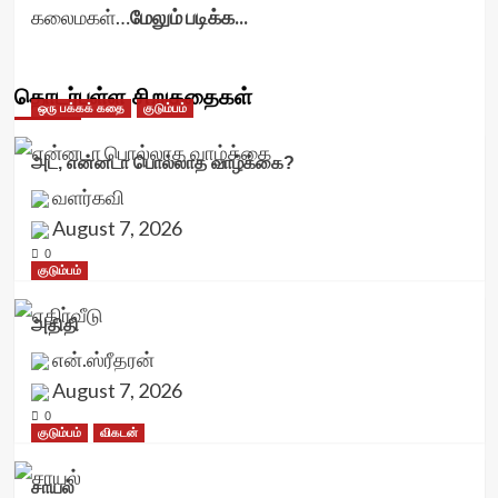
கலைமகள்…
மேலும் படிக்க...
தொடர்புள்ள சிறுகதைகள்
ஒரு பக்கக் கதை
குடும்பம்
அட, என்னடா பொல்லாத வாழ்க்கை?
வளர்கவி
August 7, 2026
0
குடும்பம்
அதிதி
என்.ஸ்ரீதரன்
August 7, 2026
0
குடும்பம்
விகடன்
சாயல்