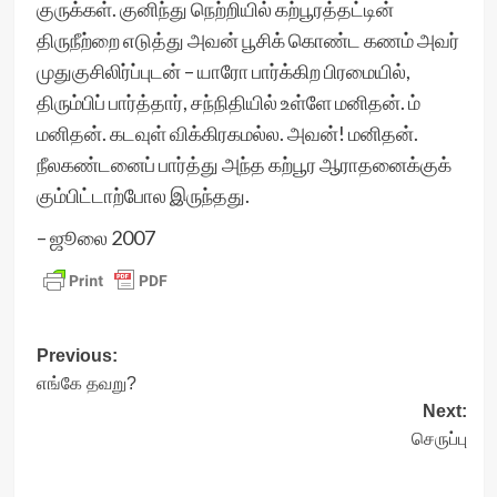
குருக்கள். குனிந்து நெற்றியில் கற்பூரத்தட்டின்
திருநீற்றை எடுத்து அவன் பூசிக் கொண்ட கணம் அவர்
முதுகுசிலிர்ப்புடன் – யாரோ பார்க்கிற பிரமையில்,
திரும்பிப் பார்த்தார், சந்நிதியில் உள்ளே மனிதன். ம்
மனிதன். கடவுள் விக்கிரகமல்ல. அவன்! மனிதன்.
நீலகண்டனைப் பார்த்து அந்த கற்பூர ஆராதனைக்குக்
கும்பிட்டாற்போல இருந்தது.
– ஜூலை 2007
Post
Previous:
எங்கே தவறு?
navigation
Next:
செருப்பு