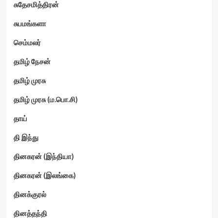
சுதேசமித்திரன்
சுபமங்களா
செம்மலர்
தமிழ் நேசன்
தமிழ் முரசு
தமிழ் முரசு (ம.பொ.சி)
தாய்
தி இந்து
தினகரன் (இந்தியா)
தினகரன் (இலங்கை)
தினக்குரல்
தினத்தந்தி