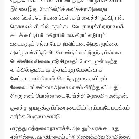
உத்தியோகம். சட்டை காணாத தன் வாழ்க்கை போல
இல்லை இது. நேரமின்றித் தவிக்கிற அவனது
கணங்கள். பொற்கணங்கள். கார் வைத்திருக்கிறான்.
தொலைபேசி எப்போதும் கூடவே. குரைக்கிற நாயைக்
கூடக் கூட்டிப் போகிறாப்போல. கிராப் எடுப்பும்
உடைகளும், எல்லாமே மாறிவிட்டன. அழுத மூக்கை
அவர்தான் சிந்திவிட வேண்டும் என்றிருந்த பிள்ளை.
டென்னிஸ் விளையாடுகிறதைப் போல, முன்மடிந்த
வாக்கில் ஓடியோடி பந்தடிப்பது போலக் காசு
வேட்டையாடுகிறான். சொந்த ஜாகை, வீட்டில்
வேலையாட்கள் என அவன் உலகம் விரிந்து விட்டது.
சிறகு எனப் பொன்னாடை போர்த்தி அலைகிற மனிதன்.
குளத்து ஐயருக்கு பிள்ளையையிட்டு எப்பவுமே மயக்கம்
சார்ந்த பெருமை உண்டு.
பார்த்து எத்தனை நாளாச்சி. அவனும் வரக் கூடாது
என்றில்லை. வருகிறதைப் பற்றி நினைக்கவே நேரமில்லை