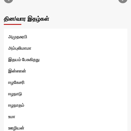
தின/வார இதழ்கள்
அமுதசுரபி
அம்புலிமாமா
இதயம் பேசுகிறது
இன்ஸான்
ன்
ஈழகேசரி
ஈழநாடு
ஈழநாதம்
உமா
ஊழியன்