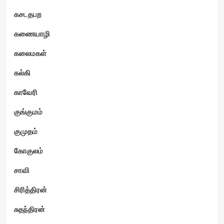
கசடதபற
கணையாழி
கலைமகள்
கல்கி
காவேரி
குங்குமம்
குமுதம்
கோகுலம்
சாவி
சிரித்திரன்
சுதந்திரன்