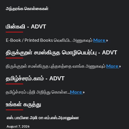
அந்தரங்க கொள்கைகள்
மின்கவி - ADVT
E-Book / Printed Books வெளியிட அணுகவும்
More
»
திருக்குறள் சமஸ்கிருத மொழிபெயர்ப்பு - ADVT
திருக்குறள் சமஸ்கிருத புத்தகத்தை வாங்க அணுகவும்
More
»
தமிழ்ச்சரம்.காம் - ADVT
தமிழ்ச்சரம் பற்றி அறிந்து கொள்ள...
More
»
உங்கள் கருத்து
எஸ். பாயிஸா அலி
on
எம்.எஸ்.அமானுல்லா
August 7, 2026