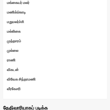
மங்கையர் மலர்
மணிக்கொடி
மறுமலர்ச்சி
மல்லிகை
முத்தாரம்
முல்லை
ராணி
விகடன்
விவேக சிந்தாமணி
வீரகேசரி
தேதிவாரியாகப் படிக்க