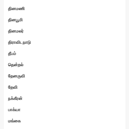
தினமணி
தினபூமி
தினமலர்
திராவிடநாடு
தீபம்
தென்றல்
தேனருவி
தேவி
நக்கீரன்
பாக்யா
மங்கை