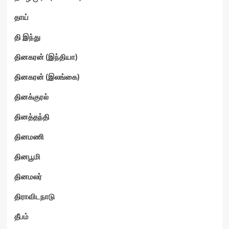
தாய்
தி இந்து
தினகரன் (இந்தியா)
தினகரன் (இலங்கை)
தினக்குரல்
தினத்தந்தி
தினமணி
தினபூமி
தினமலர்
திராவிடநாடு
தீபம்