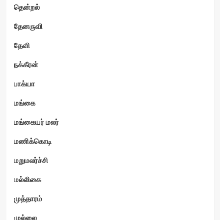
தென்றல்
தேனருவி
தேவி
நக்கீரன்
பாக்யா
மங்கை
மங்கையர் மலர்
மணிக்கொடி
மறுமலர்ச்சி
மல்லிகை
முத்தாரம்
முல்லை