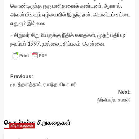
கொண்டிருந்த ஒரு மனிதனைக் கண்டனர். ஆனால்,
அவன் மிகவும் ஏழ்மையில் இருந்தான். அவனிடம் சட்டை
எதுவும் இல்லை.
– சிறுவர் சிறுமியருக்கு நீதிக் கதைகள், முதற் பதிப்பு:
நவம்பர் 1997, முல்லை பதிப்பகம், சென்னை.
Post
Previous:
மூடத்தனத்தால் ஏமாந்த வியாபாரி
navigation
Next:
நிர்விகற்ப சமாதி
தொடர்புள்ள சிறுகதைகள்
சுட்டிக் கதைகள்