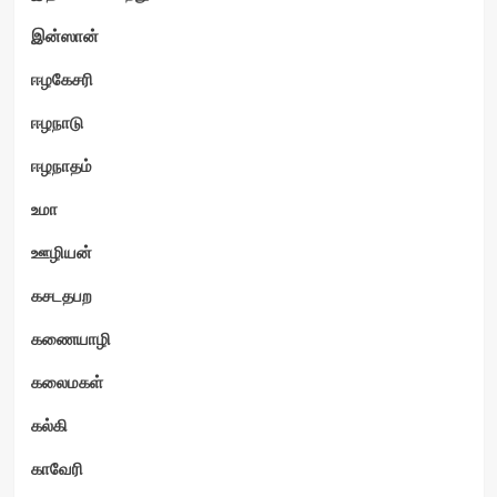
இன்ஸான்
ஈழகேசரி
ஈழநாடு
ஈழநாதம்
உமா
ஊழியன்
கசடதபற
கணையாழி
கலைமகள்
கல்கி
காவேரி