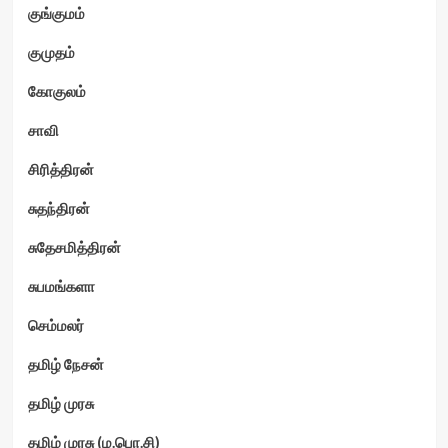
குங்குமம்
குமுதம்
கோகுலம்
சாவி
சிரித்திரன்
சுதந்திரன்
சுதேசமித்திரன்
சுபமங்களா
செம்மலர்
தமிழ் நேசன்
தமிழ் முரசு
தமிழ் முரசு (ம.பொ.சி)