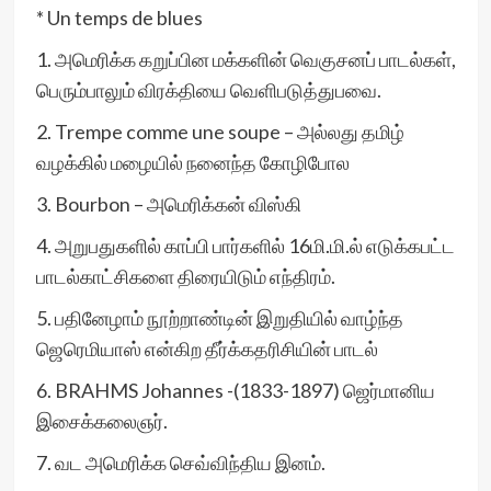
* Un temps de blues
1. அமெரிக்க கறுப்பின மக்களின் வெகுசனப் பாடல்கள்,
பெரும்பாலும் விரக்தியை வெளிபடுத்துபவை.
2. Trempe comme une soupe – அல்லது தமிழ்
வழக்கில் மழையில் நனைந்த கோழிபோல
3. Bourbon – அமெரிக்கன் விஸ்கி
4. அறுபதுகளில் காப்பி பார்களில் 16மி.மி.ல் எடுக்கபட்ட
பாடல்காட்சிகளை திரையிடும் எந்திரம்.
5. பதினேழாம் நூற்றாண்டின் இறுதியில் வாழ்ந்த
ஜெரெமியாஸ் என்கிற தீர்க்கதரிசியின் பாடல்
6. BRAHMS Johannes -(1833-1897) ஜெர்மானிய
இசைக்கலைஞர்.
7. வட அமெரிக்க செவ்விந்திய இனம்.