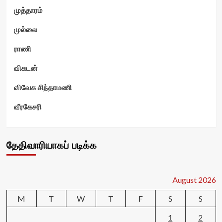
முத்தாரம்
முல்லை
ராணி
விகடன்
விவேக சிந்தாமணி
வீரகேசரி
தேதிவாரியாகப் படிக்க
August 2026
M
T
W
T
F
S
S
1
2