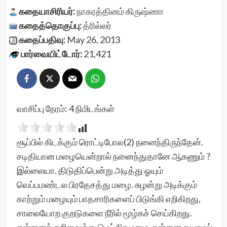
கதையாசிரியர்:
நாகரத்தினம் கிருஷ்ணா
கதைத்தொகுப்பு:
த்ரில்லர்
கதைப்பதிவு:
May 26, 2013
பார்வையிட்டோர்:
21,421
வாசிப்பு நேரம்:
4
நிமிடங்கள்
சூப்பில் கிடக்கும் ரொட்டிபோல(2) நனைந்திருந்தேன்.
சடிதியான மழையென்றால் நனைந்துதானே ஆகணும் ?
இல்லையா. திடுதிப்பென்று அடித்து ஓயும்
வெப்பமண்டல பிரதேசத்து மழை. சுழன்று அடிக்கும்
காற்றும் மழையும் பாதசாரிகளைப் பிடுங்கி எறிகிறது,
சாலையோற குறடுகளை நீரில் மூழ்கச் செய்கிறது.