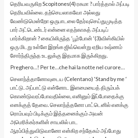
தெரியவருகிற Scopitones(4) ரகமா ? பார்த்தால் அப்படி
தெரியவில்லை. தற்செயலாகவோ அல்லது
வேண்டுமென்றோ ஒருபாடலை தேர்வுசெய்துமுடித்த
பார் அட்டெண்டர் என்னை எதற்காகத் அப்படிப்
பார்க்கிறான் ? கையிலிருந்த ‘பூர்போன் ‘(3)விஸ்கியில்
ஒரு மிடறு உள்ளே இறங்க ஜிவ்வென்று ஏறிய உஷ்ணம்
சோர்ந்திருந்த உடலுக்கு இதமாக இருக்கிறது.
Preghero…! Per te…che hai la notte nel curore…
செலாந்த்தானோவுடைய (Celentano) ‘Stand by me ‘
பாட்டு. அப்பாட்டு என்னோட இளமையைத் திரும்பக்
கொண்டுவரப்போவதில்லை, எனினும் இப்போதைக்கு
எனக்குத் தேவை. செலாந்த்தனோ பாட்டெனில் எனக்கு
ரொம்பவும் பிடிக்கும் இத்தனைக்கும் அவன்
அமெரிக்கர்களின் சாயலில் பாட
ஆரம்பித்துவிடுவானோ என்கிற சந்தேகம் அப்போது