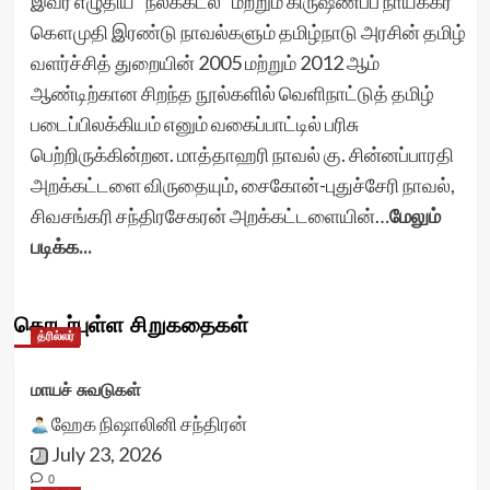
இவர் எழுதிய "நீலக்கடல்" மற்றும் கிருஷ்ணப்ப நாயக்கர்
கௌமுதி இரண்டு நாவல்களும் தமிழ்நாடு அரசின் தமிழ்
வளர்ச்சித் துறையின் 2005 மற்றும் 2012 ஆம்
ஆண்டிற்கான சிறந்த நூல்களில் வெளிநாட்டுத் தமிழ்
படைப்பிலக்கியம் எனும் வகைப்பாட்டில் பரிசு
பெற்றிருக்கின்றன. மாத்தாஹரி நாவல் கு. சின்னப்பாரதி
அறக்கட்டளை விருதையும், சைகோன்-புதுச்சேரி நாவல்,
சிவசங்கரி சந்திரசேகரன் அறக்கட்டளையின்…
மேலும்
படிக்க...
தொடர்புள்ள சிறுகதைகள்
த்ரில்லர்
மாயச் சுவடுகள்
ஹேக நிஷாலினி சந்திரன்
July 23, 2026
0