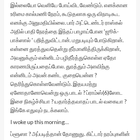
இல்லையோ வெளியே போய்விடவேண்டும். எனக்கான
உரிமை கால்மணி நேரம், கூடுதலாக ஒரு விநாடிகூட
எனக்கு அனுமதியில்லை. பார் அட்டெண்டர் ராஸ்கல்
அதில் பாதி நேரத்தை இந்தப் பாழாய்போன ‘ஜூக்-
பாக்ஸால் ‘ பறித்துவிட்டான். மறுபடியும் போடுகிறான்.
என்னை துரத்துவதென்று தீர்மானித்திருக்கிறான்,
அவனுக்கும் என்னிடம் பழிதீர்த்துகொள்ள ஏதோ
காரணமிருப்பதைப்போல. துரத்தும் அளவிற்கு
என்னிடம் அவன் கண்ட குறையென்ன ?
தெரிந்துகொள்ளவேண்டும். இதயமற்று
ஏனோதானோவென்று ஒரு பாடல் ? ப்ராம்ஸ்(6)ஸோட
இசை நிகழ்ச்சியா ? யதார்த்தவாதப் பாடல் வகையா ?
இங்கே எதுவும் நடக்கலாம்.
I woke up this morning…
ப்ளூஸா ? அப்படித்தான் தோணுது. கிட்டார் நரம்புகளின்