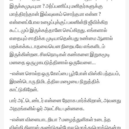
இருக்கமுடியுமா ? அர்ப்பணிப்பு மனிதர்களுக்கு
மாத்திரந்தான் இவ்வுலகம் சொந்தமா என்ன ?
என்னைப்போல உழைப்புக்குப் பலனின்றி ஜீவிக்கிற
கூட்டமும் இருக்கத்தானே செய்கிறது. எங்களால்
எதையும் சாதிக்க முடியாதென்பது உண்மை ஆனால்
மறக்கக்கூடாதவையென நிறையவே எங்களிடம்
இருக்கின்றன. சிலநொடிகள் கண்களை இறுகமூடி
மனதை ஒருமுகபடுத்தினால் ஒருவேளை…
–என்ன சொல்ற ஒரு கோப்பை பூர்போன் விஸ்கி பந்தயம்,
இரண்டொரு நிமிடத்தில மழையை நிறுத்திக்
காட்டுகிறேன்.
பார் அட்டெண்டர் என்னை நேராக பார்க்கிறான், அவனது
அதரங்களில் ஓர் அலட்சிய புன்னகை.
–என்ன விளையாடறியா ? மழைத்துளிகள் உடைந்த
விஸ்கி கிளாஸ் துண்டுகள்போல மொத்துமொத்தென்று