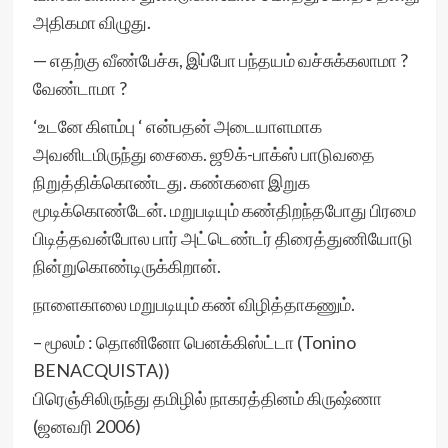
அதிகமா விழுது.
— எதற்கு வீண்பேச்சு, இப்போ பந்தயம் வச்சுக்கலாமா ?
வேண்டாமா ?
‘உடனே கிளம்பு ‘ என்பதன் அடையாளமாக
அவனிடமிருந்து சைகை. ஜூக்-பாக்ஸ் பாடுவதை
நிறுத்திக்கொண்டது. கண்களை இறுக
மூடிக்கொண்டேன். மறுபடியும் கண்திறந்தபோது பிரமை
பிடித்தவன்போல பார் அட்டெண்டர் திரைத்துணியோடு
நின்றுகொண்டிருக்கிறான்.
நாளைகாலை மறுபடியும் கண் விழித்தாகணும்.
– மூலம் : தொனினோ பெனக்கிஸ்ட்டா (Tonino
BENACQUISTA))
பிரெஞ்சிலிருந்து தமிழில் நாகரத்தினம் கிருஷ்ணா
(ஜனவரி 2006)