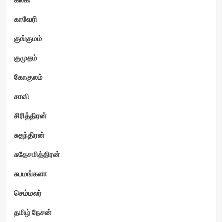
காவேரி
குங்குமம்
குமுதம்
கோகுலம்
சாவி
சிரித்திரன்
சுதந்திரன்
சுதேசமித்திரன்
சுபமங்களா
செம்மலர்
தமிழ் நேசன்