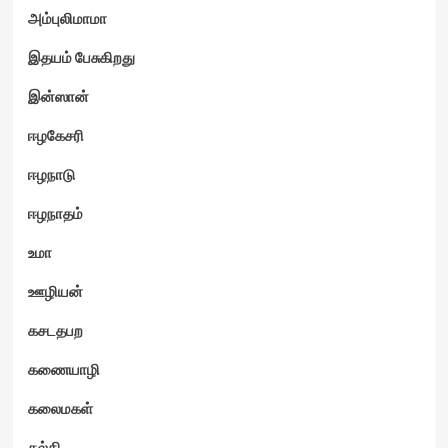
அம்புலிமாமா
இதயம் பேசுகிறது
இன்ஸான்
ஈழகேசரி
ஈழநாடு
ஈழநாதம்
உமா
ஊழியன்
கசடதபற
கணையாழி
கலைமகள்
கல்கி