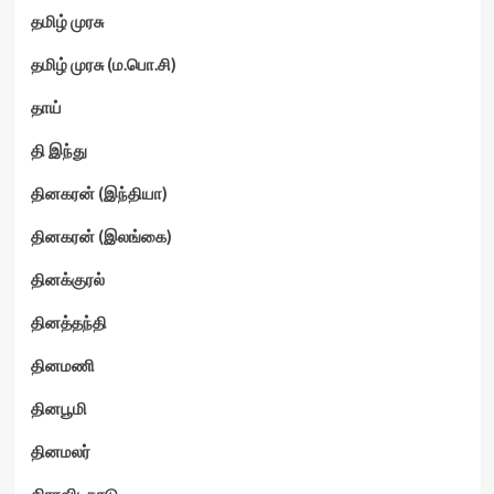
தமிழ் முரசு
தமிழ் முரசு (ம.பொ.சி)
தாய்
தி இந்து
தினகரன் (இந்தியா)
தினகரன் (இலங்கை)
தினக்குரல்
தினத்தந்தி
தினமணி
தினபூமி
தினமலர்
திராவிடநாடு