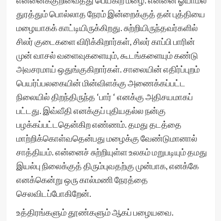
என்னைக்குறிவைத்து பெய்கிற மழை. என்னை ஓயாமல்
துரத்தும் பொல்லாத நேரம் இன்றைக்குத் தன் புத்தியை
மழையாகக் காட்டியிருக்கிறது. சுற்றியிருந்தவர்களில்
சிலர் குடைகளை விரிக்கிறார்கள், சிலர் காப்பி பாரின்
முன் வாசல் வளைவுகளையும், கூடங்களையும் கண்டு
அவசரமாய் ஒதுங்குகிறார்கள். சாலையின் எதிர்ப்புறம்
பெயர்ப்பலகையின் மின்விளக்கு அணைக்கப்பட்ட
நிலையில் திறந்திருந்த ‘பார் ‘ எனக்கு அதிசயமாகப்
பட்டது. இவ்வீதி எனக்குப் புதியதல்ல நன்கு
பழக்கப்பட்டதென்கிற எண்ணம். தமது தடத்தை
மாற்றிக்கொள்வதென்பது மழைக்கு வேண்டுமானால்
சாத்தியம். என்னைச் சுற்றியுள்ள உலகம் மறுபடியும் தமது
இயல்பு நிலைக்குத் திரும்புவதற்கு முன்பாக, எனக்கே
எனக்கென்று ஒரு கால்மணி நேரத்தை
செலவிடப்போகிறேன்.
உத்திரங்களும் தூண்களும் ஆகப் பழையவை.