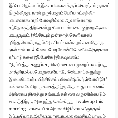
இப்போதெல்லாம் இசையில எனக்கும் கொஞ்சம் ஞானம்
இருக்கிறது. நான் ஒருபோதும் பெரிய நட்சத்திர
பாடகனாக மாறப்போவதில்லை ஆனால் எனது
சந்தோஷத்திற்கென்று சில பாடல்களை ஒற்றை ஆளாக
பாடமுடியும். இங்கேயும் ஒன்றைத் தெளிவாகப்
புரிந்துகொள்ளுதல் அவசியம். என்றைக்கவாதொரு
நாள் என்பாடல் மேடையேற வேண்டுமெனில் அதற்கான
ஏற்பாடுகளை இப்போதே இந்தஷணமே
ஆரம்பித்தாகணும். சரளிவரிசையை முறைப்படி கற்பது
மாத்திரமல்ல, பொறுமையோடு, நீண்டநாட்களுக்கு
இடைவிடாமற் பயிற்சிசெய்யவேண்டும். ‘பூர்போன்(3) ‘
என்னை வேறொரு உலகத்திற்கு அதாவது பாடகனால்
அன்றைய தினத்து சங்கடங்கள் என வருணிக்கபடும்
உலகத்திற்கு, அழைத்து செல்கிறது. I woke up this
morning…காலையில் அவன் விழிக்காமலிருந்தால்
இப்படியொரு இனிமையானபாடலை எழுதியும் பாடியும்