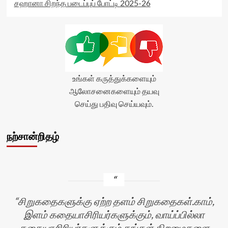
சஹானா சிறந்த படைப்புப் போட்டி 2025-26
உங்கள் கருத்துக்களையும்
ஆலோசனைகளையும் தயவு
செய்து பதிவு செய்யவும்.
நற்சான்றிதழ்
சிறுகதைகளுக்கு ஏற்ற தளம் சிறுகதைகள்.காம்,
இளம் கதையாசிரியர்களுக்கும், வாய்ப்பில்லா
கதையாசிரியர்களுக்கும் தங்கள் திறமைகளை