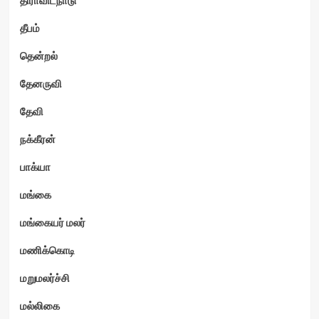
தீபம்
தென்றல்
தேனருவி
தேவி
நக்கீரன்
பாக்யா
மங்கை
மங்கையர் மலர்
மணிக்கொடி
மறுமலர்ச்சி
மல்லிகை