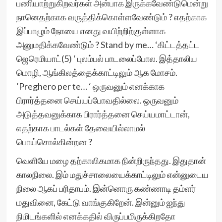
பணியாற்றுகிறவர்கள் அன்பாக இருக்கவேண்டுமென்று
நானெதற்காக வருத்திக்கொள்ளவேண்டும் ? எதற்காக
இப்பாழும் நோயை எனது வயிற்றிற்குள்ளாக
அனுமதிக்கவேண்டும் ? Stand by me… ‘கிட்டத்தட்ட
ஜெரெமியாட்(5) ‘ புலம்பல் பாடலைப்போல. இத்தாலிய
மொழி, ஆங்கிலத்தைக்காட்டிலும் ஆக மோசம்.
‘Preghero per te… ‘ ஒருவனும் எனக்காக
பிரார்த்தனை செய்யப்போவதில்லை. ஒருவனும்
அடுத்தவனுக்காக பிரார்த்தனை செய்யமாட்டான்,
எதற்காக பாடல்கள் தேவையில்லாமல்
பொய்சொல்கின்றன ?
வெளியே மழை தற்காலிகமாக நின்றிருந்தது. இதுதான்
காலநிலை. இம் மதுச்சாலையைக்காட்டிலும் என்னுடைய
நிலை ஆகப் பரிதாபம். இன்னொரு கண்ணாடி தம்ளர்
மதுவினை, கேட்டு வாங்குகிறேன். இன்னும் ஐந்து
நிமிடங்களில் எனக்கதில் விருப்பமிருக்கிறதோ