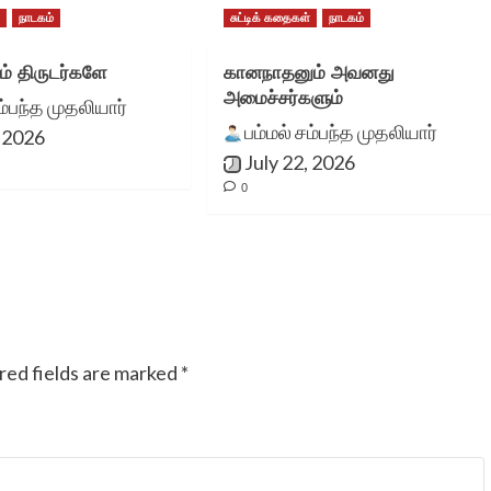
்
நாடகம்
சுட்டிக் கதைகள்
நாடகம்
செய்வது எங்களை
நெகிழச்செய்கிறது. தங்கள்
ம் திருடர்களே
கானநாதனும் அவனது
அமைச்சர்களும்
ம்பந்த முதலியார்
அரிய பணிக்கு என்
பம்மல் சம்பந்த முதலியார்
, 2026
ஆத்மார்த்தமான
July 22, 2026
0
வாழ்த்துகள்.
சந்திரா மனோக
red fields are marked
*