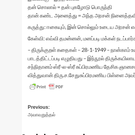
தன் சொலால் = தன் புகழோடு பொருந்தி
தான் கண்ட அனைத்து = அந்த அரசன் நினைத்தவி
கருத்து: ஈகையும், இன் சொல்லும் உடைய அரசன் 
கேள்வி: எவ்வி தமன்னன், மனப்படி மக்கள் நடப்பார்
– திருக்குறள் கதைகள் – 28-1-1949 – நான்காம் உய
பாடத்திட்டப்படி எழுதியது – இந்நூல் திருக்கயி
சந்நிதானம் ஸ்ரீ-ல-ஸ்ரீ சுப்பிரமணிய தேசிக ஞானசம்
வித்துவான் திரு.ச.சேதுசுப்பிரமணிய பிள்ளை அவர
Post
Previous:
அவாவறுத்தல்
navigation