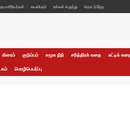
யாசிரியர்கள்
சுயவிபரம்
உங்கள் கருத்து
தொடர்பிற்கு
கிரைம்
குடும்பம்
சமூக நீதி
சரித்திரக் கதை
சுட்டிக் க
டகம்
மொழிபெயர்ப்பு