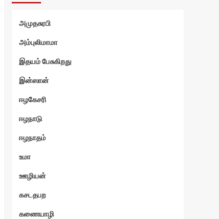
அமுதசுரபி
அம்புலிமாமா
இதயம் பேசுகிறது
இன்ஸான்
ஈழகேசரி
ஈழநாடு
ஈழநாதம்
உமா
ஊழியன்
கசடதபற
கணையாழி