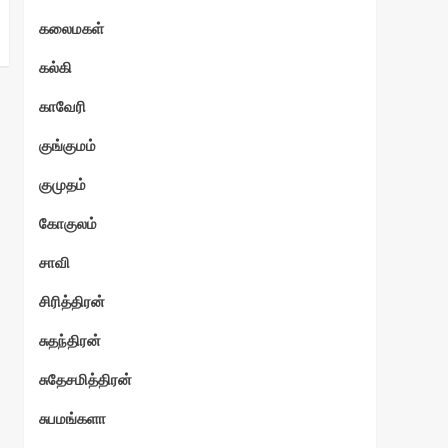
கலைமகள்
கல்கி
காவேரி
குங்குமம்
குமுதம்
கோகுலம்
சாவி
சிரித்திரன்
சுதந்திரன்
சுதேசமித்திரன்
சுபமங்களா