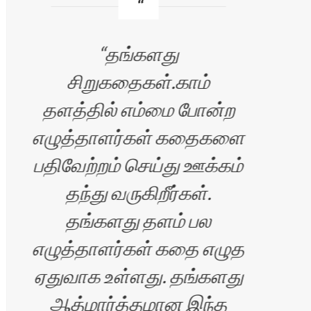
தங்களது
சி
சிறுகதைகள்.காம்
தளத்தில் எம்மை போன்ற
பெர
எழுத்தாளர்கள் கதைகளை
அதி
பதிவேற்றம் செய்து ஊக்கம்
க
தந்து வருகிறீர்கள்.
மட
தங்களது தளம் பல
சி
எழுத்தாளர்கள் கதை எழுத
ஏதுவாக உள்ளது. தங்களது
ஆத்மார்த்தமான இந்த
க