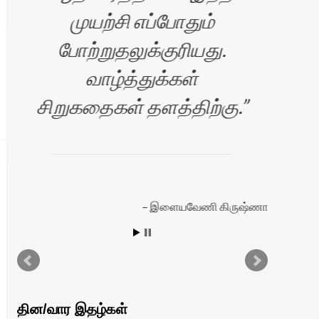
முயற்சி எப்போதும்
போற்றுதலுக்குரியது.
வாழ்த்துக்கள்
ப
சிறுகதைகள் தளத்திற்கு.
சே
நெ
இளையவேணி கிருஷ்ணா
ரன்
தின/வார இதழ்கள்