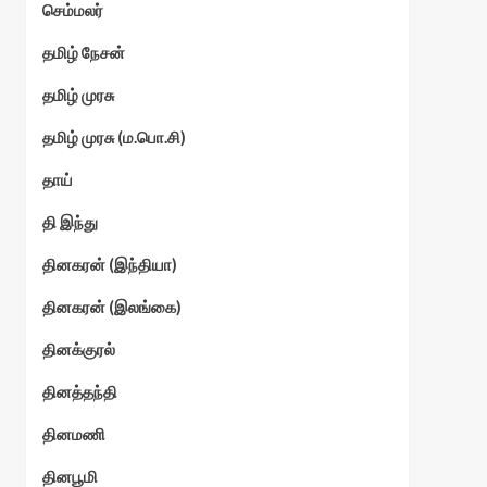
செம்மலர்
தமிழ் நேசன்
தமிழ் முரசு
தமிழ் முரசு (ம.பொ.சி)
தாய்
தி இந்து
தினகரன் (இந்தியா)
தினகரன் (இலங்கை)
தினக்குரல்
தினத்தந்தி
தினமணி
தினபூமி