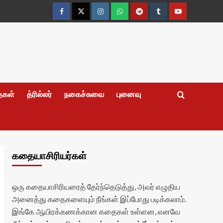
Facebook
Twitter
Instagram
Whatsapp
Telegram
Tumblr
YouTube
தைகள்
த்ரில்லர்
நகைச்சுவை
புனைவு
கதையாசிரியர்கள்
ஒரு கதையாசிரியரைத் தேர்ந்தெடுத்து, அவர் எழுதிய
அனைத்து கதைகளையும் நீங்கள் இப்போது படிக்கலாம்.
இங்கே ஆயிரக்கணக்கான கதைகள் உள்ளன, எனவே