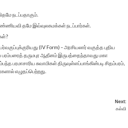
தமே நடப்பதாகும்.
வணக்கம். எண்ணற்ற
எண்ணியவி தமே இவ்வுலகமக்கள் நடப்பார்கள்.
சிறுகதைகளும்,
கள்?
தொடர்கதைகளும் பல்வேறு
ர்வகுப்புக்குரியது (IV Form) – அரசியலார் வகுத்த புதிய
தலைப்புகளில்
லாய பரம்பரைத் தருமபுர ஆதீனம் இருபத்தைந்தாவது மகா
பந்த பரமாசாரிய சுவாமிகள் திருவுள்ளப்பாங்கின்படி சிதம்பரம்,
கொட்டிக்கிடக்கின்றன.
்களால் எழுதப்பெற்றது.
என்னைப் போன்ற
ஏராளமான
படைப்பாளிகளுக்கு இப்படி
Next:
கல்வி
ஒரு வாய்ப்பு. குறுகிய
காலத்தில் பதிவேற்றம்