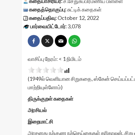
கதையாசிரியர்:
ச.சேதுசுப்பிரமணிய பிள்ளை
கதைத்தொகுப்பு:
சுட்டிக் கதைகள்
கதைப்பதிவு:
October 12, 2022
பார்வையிட்டோர்:
3,078
வாசிப்பு நேரம்:
< 1
நிமிடம்
(1949ல் வெளியான சிறுகதை, ஸ்கேன் செய்யப்பட்ட
மாற்றியுள்ளோம்)
திருக்குறள் கதைகள்
அரசியல்
இறைமாட்சி
அரசனது நற்குண நற்செய்கைகள் கரிகாலன், சிறு வ