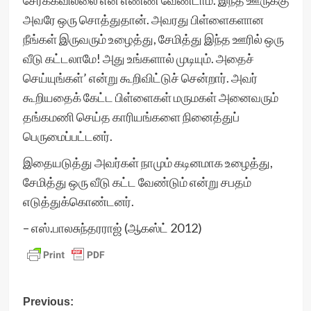
சேர்க்கவில்லை என எண்ண வேண்டாம். இந்த ஊருக்கு
அவரே ஒரு சொத்துதான். அவரது பிள்ளைகளான
நீங்கள் இருவரும் உழைத்து, சேமித்து இந்த ஊரில் ஒரு
வீடு கட்டலாமே! அது உங்களால் முடியும். அதைச்
செய்யுங்கள்’ என்று கூறிவிட்டுச் சென்றார். அவர்
கூறியதைக் கேட்ட பிள்ளைகள் மருமகள் அனைவரும்
தங்கமணி செய்த காரியங்களை நினைத்துப்
பெருமைப்பட்டனர்.
இதையடுத்து அவர்கள் நாமும் கடினமாக உழைத்து,
சேமித்து ஒரு வீடு கட்ட வேண்டும் என்று சபதம்
எடுத்துக்கொண்டனர்.
– எஸ்.பாலசுந்தரராஜ் (ஆகஸ்ட் 2012)
Post
Previous: