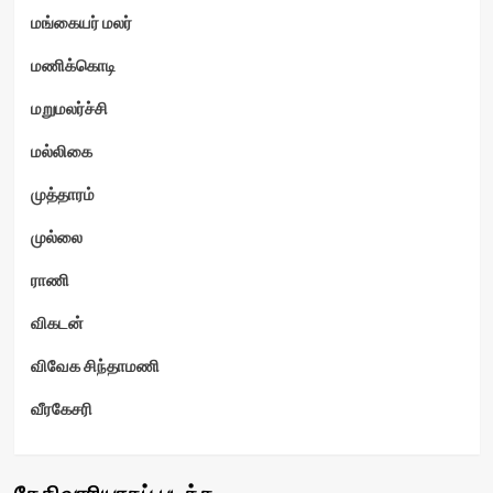
மங்கையர் மலர்
மணிக்கொடி
மறுமலர்ச்சி
மல்லிகை
முத்தாரம்
முல்லை
ராணி
விகடன்
விவேக சிந்தாமணி
வீரகேசரி