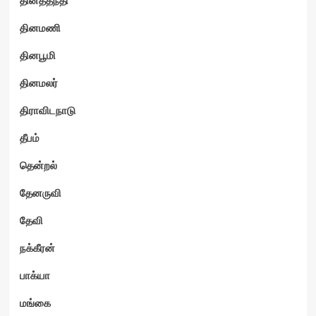
தினமணி
தினபூமி
தினமலர்
திராவிடநாடு
தீபம்
தென்றல்
தேனருவி
தேவி
நக்கீரன்
பாக்யா
மங்கை