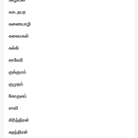
கசடதபற
கணையாழி
கலைமகள்
கல்கி
காவேரி
குங்குமம்
குமுதம்
கோகுலம்
சாவி
சிரித்திரன்
சுதந்திரன்