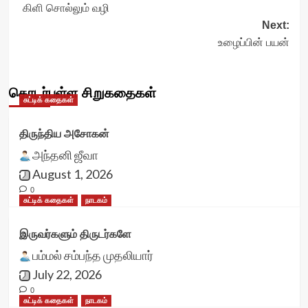
கிளி சொல்லும் வழி
navigation
Next:
உழைப்பின் பயன்
தொடர்புள்ள சிறுகதைகள்
சுட்டிக் கதைகள்
திருந்திய அசோகன்
அந்தனி ஜீவா
August 1, 2026
0
சுட்டிக் கதைகள்
நாடகம்
இருவர்களும் திருடர்களே
பம்மல் சம்பந்த முதலியார்
July 22, 2026
0
சுட்டிக் கதைகள்
நாடகம்