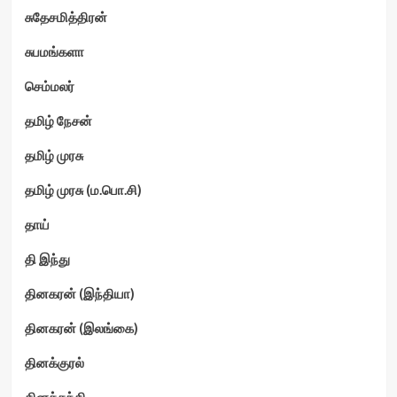
சுதேசமித்திரன்
சுபமங்களா
செம்மலர்
தமிழ் நேசன்
தமிழ் முரசு
தமிழ் முரசு (ம.பொ.சி)
தாய்
தி இந்து
தினகரன் (இந்தியா)
தினகரன் (இலங்கை)
தினக்குரல்
தினத்தந்தி