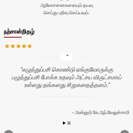
ஆலோசனைகளையும் தயவு
செய்து பதிவு செய்யவும்.
நற்சான்றிதழ்
எழுத்துப்பசி கொண்டு ஏங்குவோருக்கு
பழுத்துப்பசி போக்க உதவும் அட்சய விருட்சமாய்
உள்ளது தங்களது சிறுகதைத்தளம்.
அன்னூர் கே.ஆர்.வேலுச்சாமி