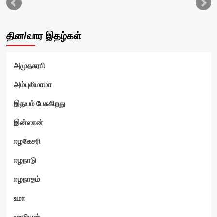
தின/வார இதழ்கள்
அமுதசுரபி
வி
அம்புலிமாமா
இதயம் பேசுகிறது
இன்ஸான்
ஈழகேசரி
ஈழநாடு
ஈழநாதம்
உமா
ஊழியன்