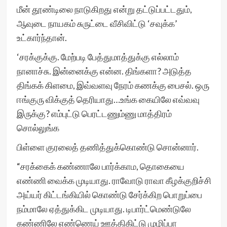
மீன் தூண்டிலை நாடுகிறது என்று தட்டுப்பட்டதும்,
ஆவுடை நாயகம் சுருட்டை வீசிவிட்டு ‘சவுக்க’
உட்கார்ந்தான்.
‘சரக்குக்கு. மேற்படி பேத்துமாத்துக்கு எல்லாம்
நானாச்சு. இன்னைக்கு என்ன. திங்களா? அடுத்த
திங்கக் கிளமை, இவ்வளவு நேரம் கணக்கு பைசல். ஒரு
ஈங்குரு விக்குத் தெரியாது…உங்க கையிலே எவ்வவு
இருக்கு? எம்புட்டு பெரட்டணும்ணு மாத்திரம்
சொல்லுங்க
பிள்ளை குரலைத் தணித்துக்கொண்டு சொன்னார்.
“சரக்கைக் கண்ணாலே பார்க்காம, தொகையை
எண்ணி வைக்க முடியாது. ராவோடு ராவா கீழக்குறிச்சி
அய்யர் கிட்டங்கியில் கொண்டு சேர்க்கிற பொறுப்பை
நம்மாலே ஏத்துக்கிட முடியாது. டிபார்ட்மெண்டுலே
கண்ணிலே எண்ணெய் ஊத்திகிட்டு முழிப்பா