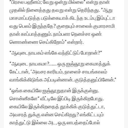
“பிரசல பஹீனம்; வேறு ஒன்று மில்லை” என்று தான்
முதலில் நினைத்தது தவறு என்று தெரிந்தது. ”ஆறு
மாசமாப்படுத்த படுக்கையாக் கிடந்த உடம்பு இம்புட்டா
வது பெலம் இருந்ததே? குறையும் சாலைக் குமாரசாமி
தான் காப்பாத்தணும். நாம்பளா நெனச்சா ஒண்
ணொண்ணை செய்கிறோம்” என்றார்.
“ஆவுடைநாயகம் எங்கே வந்திட்டுப் போறான்?”
“ஆவுடை நாயகமா?…… ஒரு ஐஞ்ஞூறு கைமாத்துக்
கேட்டான், ‘அவசர காரியம், நாளைச் சாயங்காலம்
வாங்கிக்கிடுங்க அப்படின்னான். குடுத்தனுப்பினேன்.”
“ஒங்க கையிலே ஐஞ்ஞூறுதான் இருக்குள்னு.
சொன்னீகளே” வீட்டிலே இப்பிடி இருக்கிறபோது.
கையிலே இருக்கிறதைத் தூக்கிக் குடுத்துட்டா,
அவசரத் துக்கு என்ன செய்கிறது? எங்கிட்டயும்
காத்துட்டு இல்லை அட, ஒரு லாபத்தைப்போல்