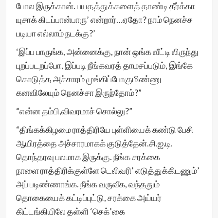
போல இருக்கான். பயதத்துக்களைத் தாண்டி தீர்க்கா
யுசாக் கிடப்பான்பாரு’ என்றார்…ஏதோ? நாம் நெனச்ச
படியா எல்லாம் நடக்கு?’
‘இப்ப பாருங்க, அன்னைக்கு, நான் ஒங்க வீட்டி லிருந்து
புறப்படறப்போ, இப்படி நீங்கவரத் தாமசப்படும், இங்கே
கொடுத்த அச்சாரம் முங்கிப்போகுமிண்ணு
கனவிலேயும் நெனச்சா இருந்தோம்?”
“என்ன தம்பி,விவரமாச் சொல்லு?”
“திங்கக்கிழமை ராத்திரியே புள்ளியைக் கண்டு பேசி
ஆயிரத்தை அச்சாரமாகக் குடுத்தேன்.சி.ஐ.டி.
தொந்தரவு பலமாக இருக்கு. நீங்க சரக்கை
நாளை ராத்திரிக்குள்ளே டெலிவரி’ எடுத்துக்கிடணும்’
அப் படிண்ணாங்க. நீங்க வருவீக, வந்ததும்
தொகையைக் கட்டிப்புட்டு, சரக்கை அய்யர்
கிட்டங்கியிலே தள்ளி ‘செக்’கை