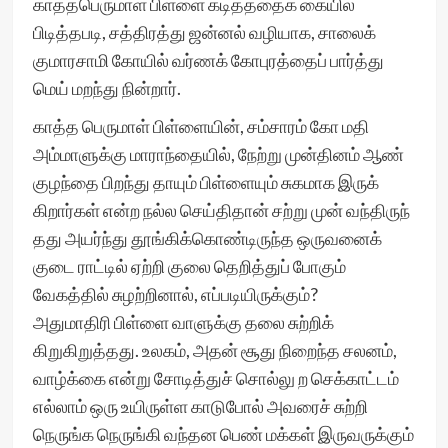
காத்தபெருமாள் பிள்ளை கடிதத்தைக் கையில்
பிடித்தபடி, சத்திரத்து ஜன்னல் வழியாக, சாலைக்
குமாரசாமி கோயில் வர்ணக் கோபுரத்தைப் பார்த்து
மெய் மறந்து நின்றார்.
காத்த பெருமாள் பிள்ளையின், சம்சாரம் கோ மதி
அம்மாளுக்கு மாராந்தையில், நேற்று முன்தினம் ஆண்
குழந்தை பிறந்து தாயும் பிள்ளையும் சுகமாக இருக்
கிறார்கள் என்ற நல்ல செய்திதான் சற்று முன் வந்திருந்
தது அயர்ந்து தூங்கிக்கொண்டிருந்த ஒருவனைக்
குடை ராட்டில் ஏற்றி குலை தெறித்துப் போகும்
வேகத்தில் சுழற்றினால், எப்படியிருக்கும்?
அதுமாதிரி பிள்ளை வாளுக்கு தலை சுற்றிக்
கிறுகிறுத்தது. உலகம், அதன் சூது நிறைந்த சலனம்,
வாழ்க்கை என்று சோடித்துச் சொல்லு ற செக்காட்டம்
எல்லாம் ஒரு உயிருள்ள காடுபோல் அவரைச் சுற்றி
நெருங்க நெருங்கி வந்தன பெண் மக்கள் இருவருக்கும்