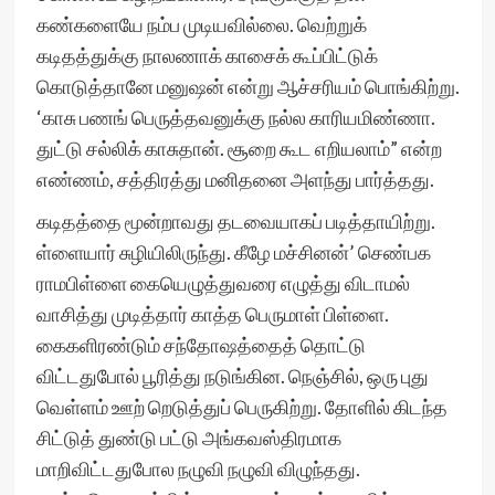
கண்களையே நம்ப முடியவில்லை. வெற்றுக்
கடிதத்துக்கு நாலணாக் காசைக் கூப்பிட்டுக்
கொடுத்தானே மனுஷன் என்று ஆச்சரியம் பொங்கிற்று.
‘காசு பணங் பெருத்தவனுக்கு நல்ல காரியமிண்ணா.
துட்டு சல்லிக் காசுதான். சூறை கூட எறியலாம்” என்ற
எண்ணம், சத்திரத்து மனிதனை அளந்து பார்த்தது.
கடிதத்தை மூன்றாவது தடவையாகப் படித்தாயிற்று.
ள்ளையார் சுழியிலிருந்து. கீழே மச்சினன்’ செண்பக
ராமபிள்ளை கையெழுத்துவரை எழுத்து விடாமல்
வாசித்து முடித்தார் காத்த பெருமாள் பிள்ளை.
கைகளிரண்டும் சந்தோஷத்தைத் தொட்டு
விட்டதுபோல் பூரித்து நடுங்கின. நெஞ்சில், ஒரு புது
வெள்ளம் ஊற் றெடுத்துப் பெருகிற்று. தோளில் கிடந்த
சிட்டுத் துண்டு பட்டு அங்கவஸ்திரமாக
மாறிவிட்டதுபோல நழுவி நழுவி விழுந்தது.