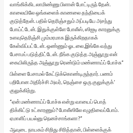
வாங்கிக்கிடலாமிண்ணு பிளான் போட்டிருந் தேன்.
காலையிலே ஒங்களைக் காணலை தந்தியைக்
குடுத்தேன். பதில் தெரிஞ்சதும் அப்படியே அசந்து
போய்ட்டேன். இதுக்குள்ளே போலீஸ், ஸிஐடி காரனுக்கு
உளவுதெரிஞ்சி மும்மரமாக இருக்கிறதாகக்
கேள்விப்பட்டேன். ஒண்ணும் ஓடலை,இங்கே வந்து
பேசாமப் படுத்திட்டேன். நீங்க குடுத்த அஞ்ஞூறு என்
கையிலிருந்த அஞ்ஞூறு ரெண்டும் மண்ணாய்ப் போச்சு”
பிள்ளை பேசாமல் கேட்டுக்கொண்டிருந்தார். பணம்
பறிபோன அதிர்ச்சி அவர், நெஞ்சை ஒரு குலுக்குக்’
குலுக்கிற்று.
“ஏன் மண்ணாய்ப் போச்சு என்று வாயைப் பொத்
திக்கிட்டு உட்காரணும்? போலீஸிலே எழுதிவைப்போம்.
ஏமாளிப் பயல்னு நெனச்சாங்களா?”
ஆவுடை நாயகம் சிறிது சிரித்தான், பிள்ளைக்குக்