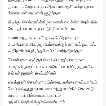
குறை…….வேறு என்ன? அவள் மகராஜி” என்று பற்பல
நினைவுகள் அவரைச் சூழ்ந்தன.
விடிந்து, செவ்வாய்க்கிழமை கால் வைக்கிற நேரத் தில்,
கோமதியம்மாள் புறப்பட்டுப் போய்விட்டாள்
ஊரார் வந்தார்கள். வீட்டில் ஒரே அழுகையும்
அமளியுமாக ஆயிற்று. பிள்ளைக்குக் காரியம் ஓடாமல்,
அதிர்ச்சியில் இடிந்துபோய் உட்கார்ந்திருந்தார்.
‘பெண்மக்க’ளுக்குச் சொல்லி யனுப்பினார்கள்.
பாவூரிலிருந்தும் பாளையங்கோட்டையிலிருந்தும் அவர்
கள் வந்துதான் ‘எடுப்பார்’கள்
மைத்துனர் செண்பராம பிள்ளை, பண்ணை வீட்டா ரிடம்
போய் ஐஞ்ஞூறு ரூபாய் கைமாற்று வாங்கிக் கொண்டு
வந்ததாகப் பிள்ளையவர்களிடம்
நடுவில் தெரிவித்துக்கொண்டார்ச்