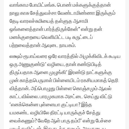
வாங்காம போயிட்டீங்க. பொண் மக்களுக்குத்தான்
நாலு காசு சேத்துவச்சா வேண்டாமிண்ணா இருக்கும்
தேடி வாரலச்சுமியைத் தள்ளுத ஆசாமி
ஒங்களைத்தான் பார்த்திருக்கேன்” என்று தன்
மனக்குறையை வெளியிட்ட படி சுருட்டைப்
பற்றவைத்தான் ஆவுடை நாயகம்.
லக்ஷம் ரூபாய்வரை ஒரே வாரத்தில் அமுக்கிவிடக் கூடிய
ஒரு அணுகுண்டு’ வழியை, தான் கண்டுபிடித்
திருப்பதாக ஆனை முழுங்கி’ இரண்டு நாட்களுக்கு
முன் காத்தபெருமாள் பிள்ளையிடம் ரகசியமாகத் தெரி
வித்தான். அப்பொழுது பிள்ளை கொஞ்சமும் ஆவல்
காட்டவில்லை. பாரமுகமாக அசட்டை செய்து விட்டு
‘எனக்கென்ன புள்ளையா குட்டியா? இந்த
யமகண்ட வழியிலே திரட்டி யாருக்குச் சேத்து
வைக்கணும்? வேறே ஆள் பாரு தம்பீ’ என்று பேச்சை
முடித்துவிட்டார். இது நடந்த சமயம், அவருடைய