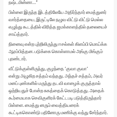
நஷ்டமின்னா…”
பிள்ளை இருந்த இடத்திலேயே அதிர்ந்தார் மைத்துனர்
வார்த்தையை, இருட்டிலே நழுவ விட்டு விட்டு மெல்ல
எழுந்து கூடத்தில் விரித்த ஜமக்காளத்தில் தலையைச்
சாய்த்தார்.
நினைவு என்ற புற்றிலிருந்து ஈசல்கள் கிளம்பி மொய்க்க
ஆரம்பித்தன. படுக்கை கொள்ளாமல் அங்கு மிங்கும்
புரண்டார்.
வீட்டுக்குள்ளிருந்து, குழந்தை ‘குவா குவா’
என்று அழுகிற சத்தம் வந்தது. அந்தச் சத்தம், அவர்
மனப் புண்களில் மருந்து தடவி வாழைக் குருத்தால்
ஒற்றியதுச் போன்ற சுகத்தைக் கொடுத்தது. அதைக்
கூர்மையாக செவிகுளிரக் கேட்டபடி படுத்திருந்தார்
பிள்ளை. மைத்து னரும் வைத்தியரைக்
கூட்டிககொண்டு பதினோரு மணிக்கு வந்து சேர்ந்தார்.