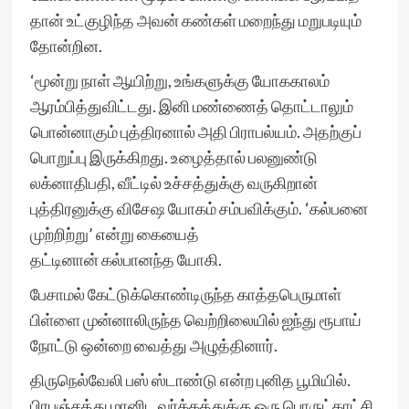
தான் உட்குழிந்த அவன் கண்கள் மறைந்து மறுபடியும்
தோன்றின.
‘மூன்று நாள் ஆயிற்று, உங்களுக்கு யோககாலம்
ஆரம்பித்துவிட்டது. இனி மண்ணைத் தொட்டாலும்
பொன்னாகும் புத்திரனால் அதி பிராபல்யம். அதற்குப்
பொறுப்பு இருக்கிறது. உழைத்தால் பலனுண்டு
லக்னாதிபதி, வீட்டில் உச்சத்துக்கு வருகிறான்
புத்திரனுக்கு விசேஷ யோகம் சம்பவிக்கும். ‘கல்பனை
முற்றிற்று’ என்று கையைத்
தட்டினான் கல்பானந்த யோகி.
பேசாமல் கேட்டுக்கொண்டிருந்த காத்தபெருமாள்
பிள்ளை முன்னாலிருந்த வெற்றிலையில் ஐந்து ரூபாய்
நோட்டு ஒன்றை வைத்து அழுத்தினார்.
திருநெல்வேலி பஸ் ஸ்டாண்டு என்ற புனித பூமியில்.
பிரபஞ்சத்து மானிட வர்க்கத்துக்கு ஒரு பொருட்காட்சி