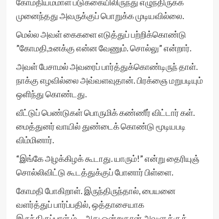
கோமதியம்மாள் படுக்கையிலிருந்து எழுந்திருக்க
முனைந்தது அவருக்குப் பொறுக்க முடியவில்லை.
மெல்ல அவள் கைகளை எடுத்துப் பற்றிக்கொண்டு
”கோமதி,உனக்கு என்ன வேணும். சொல்லு” என்றார்.
அவள் பேசாமல் அவரைப் பார்த்துக்கொண்டிருந் தாள்.
நாக்கு எழவில்லை அவ்வளவுதான். பிரக்ஞை மறுபடியும்
ஒளிந்து கொண்டது.
வீட்டுப் பெண்டுகள் பொருமிக் கண்ணீர் விட்டார் கள்.
மைத்துனர் வாயில் துண்டைக் கொண்டு மூடியபடி
விம்மினார்.
“இங்கே அழக்கிழக் கூடாது. யாரும்!” என்று தைரியுஞ்
சொல்லிவிட்டு கூடத்துக்குப் போனார் பிள்ளை.
கோமதி போகிறாள். இருந்திருந்தால், பையனை
வளர்த்துப் பார்ப்பதில், ஒத்தாசையாக
இருந்திருப்பாள்.ம்… அது ஒன்றுதான் அவளுக்குக்