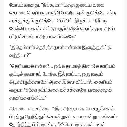
கோபம் வந்தது. “நீங்க, காரியத்தினுடைய வகை
தொகை தெரியாதமாதிரி பேசுறீக, ஏன் குடுத்தே, எந்த
சரக்குக்குக் குடுத்தே, ‘பெர்மிட்’ இருக்கா? இப்படி
கேள்வி வளைச்சுகிட்டுவரும்? வீண் தொந்தரவு, அகப்
பட்டுக்கிண்டா அவமானம் வேறே.”
“இதெல்லாம் தெரிஞ்சுதான் என்னை இளுத்துகிட்டு
வந்தியா?”
“தெரியாமல் என்ன?… ஒங்க தாமசத்தினாலே காரியம்
குட்டிச் சுவராகப் போச்சு. இல்லாட்டா, ஒரு லக்ஷம்
அடிச்சிருக்கலாமே! ஆசை இல்லாவிட்டால், தைரியம்
வருமா? ஏதோ நம்பிக்கை வச்சுத்தானே, பணத்தைத்
தந்தீங்க எங்கிட்ட”
ஆவுடை நாயகத்தை அந்த அறையிலேயே கழுத்தைப்
பிடித்து நெறித்துக் கொன்றுவிடலாமா என்று எண்ணம்
தோற்றிற்று பிள்ளைக்கு. “சீ-கொலைகாரன் மகன்