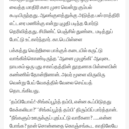
வைத்த மாதிரி கசா முசா வென்று கும்பல்
கூடியிருந்தது. ஆலங்குளத்துக்கு அடுத்த பஸ் ராத்திரி
எட்டரை மணிக்கு என்று புழுதி படிந்த போர்டு
தெரிவித்தது. சிமிண்ட் பெஞ்சில் துண்டை மடித்துப்
போட்டு உட்கார்ந்தார். கா.பெ.பிள்ளை
பக்கத்து வெற்றிலை பாக்குக் கடையில் சுருட்டு
வாங்கிக்கொண்டிருந்த ‘ஆனை முழுங்கி’ ஆவுடை
நாயகம் ஒரு புது சகாப்தத்தின் தூதனாக பிள்ளைபின்
கண்ணில் தோன்றினான். அவர் மூளை விருவிரு
வென்று பேய் வேகத்தில் வேலை செய்யத்
தொடங்கியது.
‘தம்பியோவ்!-சிங்கப்பூர்த் தம்பி, என்ன கூப்பிடுதது
கேக்கலியா?’ ‘சிங்கப்பூர்த் தம்பி’ திரும்பிப் பார்த்தான்.
“நீங்களும் ஊருக்குப் புறப்பட்டு வாரீகளா? …..என்ன
போங்க? நான் சொன்னதை கொஞ்சங்கூட காதிலேயே