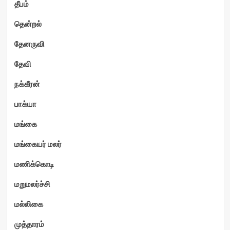
தீபம்
தென்றல்
தேனருவி
தேவி
நக்கீரன்
பாக்யா
மங்கை
மங்கையர் மலர்
மணிக்கொடி
மறுமலர்ச்சி
மல்லிகை
முத்தாரம்