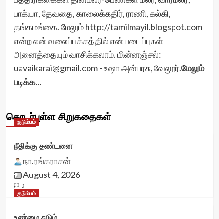
பாக்யா, தேவதை, காலைக்கதிர், ராணி, கல்கி,
தங்கமங்கை. மேலும் http://tamilmayil.blogspot.com
என்ற என் வலைப்பக்கத்தில் என் படைப்புகள்
அனைத்தையும் வாசிக்கலாம். மின்னஞ்சல்:
uavaikarai@gmail.com - உஷா அன்பரசு, வேலூர்.
மேலும்
படிக்க...
தொடர்புள்ள சிறுகதைகள்
குடும்பம்
நீதிக்கு தண்டனை
நா.ரங்கராசன்
August 4, 2026
0
குடும்பம்
உண்மை சுடும்