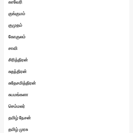
காவேரி
குங்குமம்
குமுதம்
கோகுலம்
சாவி
சிரித்திரன்
சுதந்திரன்
சுதேசமித்திரன்
சுபமங்களா
செம்மலர்
தமிழ் நேசன்
தமிழ் முரசு