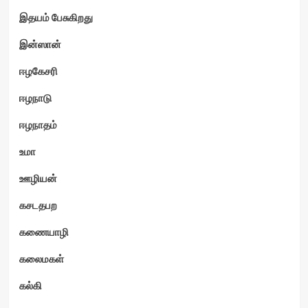
இதயம் பேசுகிறது
இன்ஸான்
ஈழகேசரி
ஈழநாடு
ஈழநாதம்
உமா
ஊழியன்
கசடதபற
கணையாழி
கலைமகள்
கல்கி