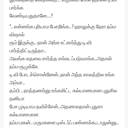
பார்க்க
வேண்டியதுதானே…?
“.. என்னங்க புரியாம பேசறிங்க..? ஹாலுக்கு நேரா நம்ம
விஷால்
ரூம் இருக்கு.. நான் அங்க உட்கார்ந்து டி.வி
பார்த்திட்டிருந்தா..
அவங்க கதவை சார்த்த சங்கடப்படுவாங்க..அதான்
நம்ம ரூமுக்கே
டி.வி போடச்சொன்னேன்..நான் அந்த காலத்தில உங்க
அம்மா..
தம்பி .. நாத்தனார்னு உங்ககிட்ட கல்யாணமான புதுசில
தனியா
பேச முடியாம தவிச்சேன்..அதனாலதான் புதுசா
கல்யாணமான
நம்ம மகன்.. மருமகளை டிஸ்டர்ப் பண்ணக்கூடாதுன்னு..