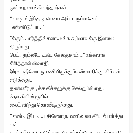
ஒன்றை வாங்கி வந்தார்கள்.
” விஷால் இந்த டி.வி யை அம்மா ரூம்ல செட்
பண்ணிடுப்பா…”
“க்கும்.. பார்த்திங்களா.. உங்க அம்மாவுக்கு இளமை
திரும்புது..
பெட்.. ரூம்லயே டி.வி.. கேக்குதாம்….” நக்கலாக
சிரித்தாள் ஸ்வாதி.
இரவு பதினொரு மணியிருக்கும்.. ஸ்வாதிக்கு விக்கல்
எடுத்தது..
தண்ணீர் குடிக்க கிச்சனுக்கு செல்லும்போது ..
தேவகியின் ரூமில்
லைட் எரிந்து கொண்டிருந்தது.
” ஏண்டி இப்படி .. பதிணொரு மணி வரை சீரியல் பார்த்து
என்
தூக்கத்தை கெடுக்கிற..? வழக்கம் போல ஹால்ல டி.வி