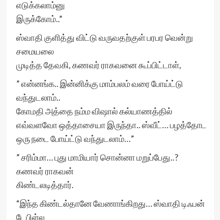
எடுக்கலாம்னு
இருக்கோம்..”
ஸ்வாதி குளித்து விட்டு வருவதற்குள் பரபர வென்று
சமையலை
முடித்த தேவகி, கணவர் ராகவனை கூப்பிட்டாள்,
” என்னங்க.. இன்னிக்கு மாம்பலம் வரை போய்ட்டு
வந்துடலாம்..
கோமதி அத்தை நம்ம விஷால் கல்யாணத்தில்
எவ்வளவோ ஒத்தாசையா இருந்தா.. ஸ்வீட்… பழத்தோட
ஒரு நடை போய்ட்டு வந்துடலாம்…”
” சரிம்மா… புது மாமியார் சொன்னா மறுப்பேது..?
கணவர் ராகவன்
கிண்டலடித்தார்.
“இந்த கிண்டல்தானே வேணாங்கிறது… ஸ்வாதி டிஃபன்
டேபிள்ல