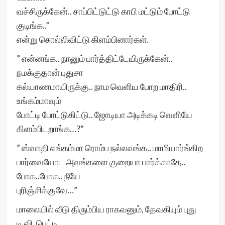
வச்சிருக்கேன்.. சாப்பிட்டுட்டு காபி மட்டும் போட்டு
குடிங்க..”
என்று சொல்லிவிட்டு கிளம்பினார்கள்.
” என்னங்க.. நானும் பார்த்திட்டேயிருக்கேன்..
நமக்குதான் புதுசா
கல்யாணமாயிருக்கு.. நாம வெளிய போற மாதிரி..
உங்கம்மாவும்
போட்டி போட்டுகிட்டு.. ஜோடியா அடிக்கடி வெளியே
கிளம்பிடறாங்க…?”
” ஸ்வாதி எங்கம்மா ரொம்ப நல்லவங்க.. மாமியார்ங்கிற
பார்வையோட அவங்களை குறையா பார்க்காதே..
போக..போக.. நீயே
புரிஞ்சிக்குவே…”
மாலையில் வீடு திரும்பிய ராகவனும், தேவகியும் புது
டி.வி. பெட்டி