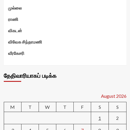
முல்லை
ராணி
விகடன்
விவேக சிந்தாமணி
வீரகேசரி
தேதிவாரியாகப் படிக்க
August 2026
M
T
W
T
F
S
S
1
2