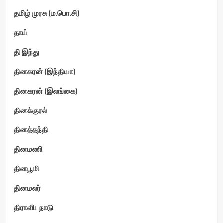
தமிழ் முரசு (ம.பொ.சி)
தாய்
தி இந்து
தினகரன் (இந்தியா)
தினகரன் (இலங்கை)
தினக்குரல்
தினத்தந்தி
தினமணி
தினபூமி
தினமலர்
திராவிடநாடு