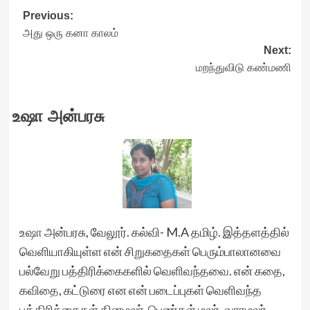
Post
Previous:
அது ஒரு கனா காலம்
navigation
Next:
மறந்துவிடு கண்மணி
உஷா அன்பரசு
உஷா அன்பரசு, வேலூர். கல்வி- M.A தமிழ். இத்தளத்தில்
வெளியாகியுள்ள என் சிறுகதைகள் பெரும்பாலானவை
பல்வேறு பத்திரிக்கைகளில் வெளிவந்தவை. என் கதை,
கவிதை, கட்டுரை என என் படைப்புகள் வெளிவந்த
பத்திரிக்கைகள் தினமலர்-பெண்கள் மலர், வாரமலர்,