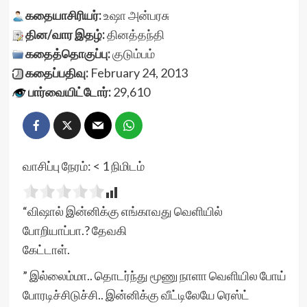
கதையாசிரியர்:
உஷா அன்பரசு
தின/வார இதழ்:
தினத்தந்தி
கதைத்தொகுப்பு:
குடும்பம்
கதைப்பதிவு:
February 24, 2013
பார்வையிட்டோர்:
29,610
வாசிப்பு நேரம்:
< 1
நிமிடம்
“விஷால் இன்னிக்கு எங்காவது வெளியில்
போறியாப்பா.? தேவகி
கேட்டாள்.
” இல்லைம்மா.. தொடர்ந்து மூணு நாளா வெளியில போய்
போரடிச்சிடுச்சி.. இன்னிக்கு வீட்டிலேயே ரெஸ்ட்