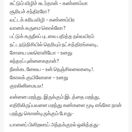
சுட்டும் விழிச் சுடர்தான் – கண்ணம்மா
சூரியச் சந்திரரோ?
வட்டக் கரியவிழி – கண்ணம்பிர
வானக் கருமை கொல்லோ?
பட்டுக் கருநீலப் புடவை பதித்த நல்வயிரம்
நட்டநடுநிசியில் தெரியும் நட்சத்திரங்களடி,
சோயை மலரொளியோ – உனது
சுந்தரப் புன்னகைதான்?
நீலக்கடலேைய – உன் நெஞ்சிலலைகளடி!.
கோலக் குயிலோசை – உனது
குரலினிமையடீ!
என்னை மறந்து. இருக்கும் இடத்தை மறந்து,
எதிரிலிருப்பவளை மறந்து கண்களை மூடி எங்கோ நான்
பறந்து கொண்டிருக்கும் போது-
யானைப் பிளிறலாய் அந்தக்குரல் ஒலித்தது-