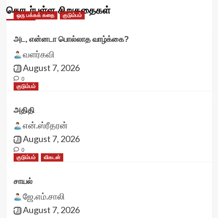
தொடர்புள்ள சிறுகதைகள்
ஒரு பக்கக் கதை
குடும்பம்
அட, என்னடா பொல்லாத வாழ்க்கை?
வளர்கவி
August 7, 2026
0
குடும்பம்
அதிதி
என்.ஸ்ரீதரன்
August 7, 2026
0
குடும்பம்
விகடன்
சாயல்
ஜே.எம்.சாலி
August 7, 2026