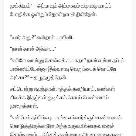
முக்கியம்” – அப்பாவும் அம்மாவும் விதவிதமாய்ப்
போதிக்க ஒன்றும் தோன்றாமல் நின்றேன்.
“யார் அது?” என்றாள் யாமினி.
“நான் தான் அக்கா…”
“உள்ளே வான்னு சொல்லக் கூடாதா? நான் என்ன தப்புப்
பண்ணிட்டேன்னு இவ்வளவு வெறுப்பைக் கொட்றே
அக்கா?” – தழுதழுத்தேன்.
சட்டென்று எழுந்தாள். ரத்தக் களறியாய், கண்கள்
சிவக்க இதழ்கள் துடிக்கக் கோபப் பெண்ணாய்
முறைத்தாள்.
“உன் மேல் தப்பில்லடி… உங்க எல்லார்க்கும் கண்ணைக்
கொடுத்திருக்கானே அந்த உருவமில்லாதவனைச்
சொல்லணும்… அந்தக் கண்ணால அழகானவைகளை