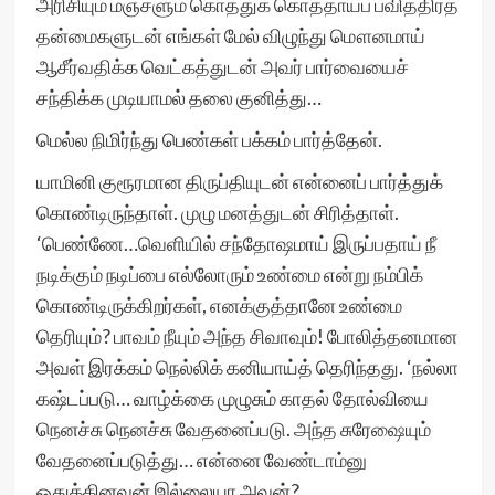
அரிசியும் மஞ்சளும் கொத்துக் கொத்தாய்ப் பவித்திரத்
தன்மைகளுடன் எங்கள் மேல் விழுந்து மௌனமாய்
ஆசீர்வதிக்க வெட்கத்துடன் அவர் பார்வையைச்
சந்திக்க முடியாமல் தலை குனித்து…
மெல்ல நிமிர்ந்து பெண்கள் பக்கம் பார்த்தேன்.
யாமினி குரூரமான திருப்தியுடன் என்னைப் பார்த்துக்
கொண்டிருந்தாள். முழு மனத்துடன் சிரித்தாள்.
‘பெண்ணே…வெளியில் சந்தோஷமாய் இருப்பதாய் நீ
நடிக்கும் நடிப்பை எல்லோரும் உண்மை என்று நம்பிக்
கொண்டிருக்கிறர்கள், எனக்குத்தானே உண்மை
தெரியும்? பாவம் நீயும் அந்த சிவாவும்! போலித்தனமான
அவள் இரக்கம் நெல்லிக் கனியாய்த் தெரிந்தது. ‘நல்லா
கஷ்டப்படு… வாழ்க்கை முழுசும் காதல் தோல்வியை
நெனச்சு நெனச்சு வேதனைப்படு. அந்த சுரேஷையும்
வேதனைப்படுத்து… என்னை வேண்டாம்னு
ஒதுக்கினவன் இல்லையா அவன்?…