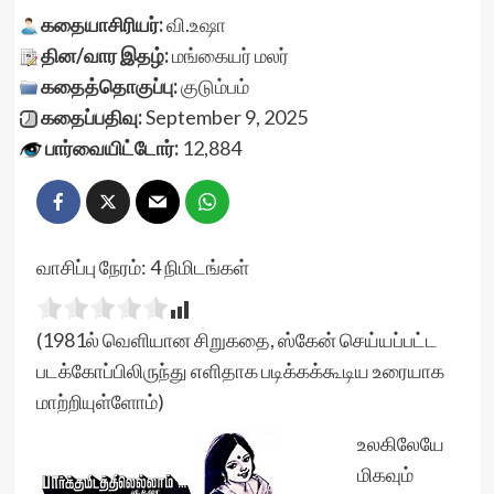
கதையாசிரியர்:
வி.உஷா
தின/வார இதழ்:
மங்கையர் மலர்
கதைத்தொகுப்பு:
குடும்பம்
கதைப்பதிவு:
September 9, 2025
பார்வையிட்டோர்:
12,884
வாசிப்பு நேரம்:
4
நிமிடங்கள்
(1981ல் வெளியான சிறுகதை, ஸ்கேன் செய்யப்பட்ட
படக்கோப்பிலிருந்து எளிதாக படிக்கக்கூடிய உரையாக
மாற்றியுள்ளோம்)
உலகிலேயே
மிகவும்