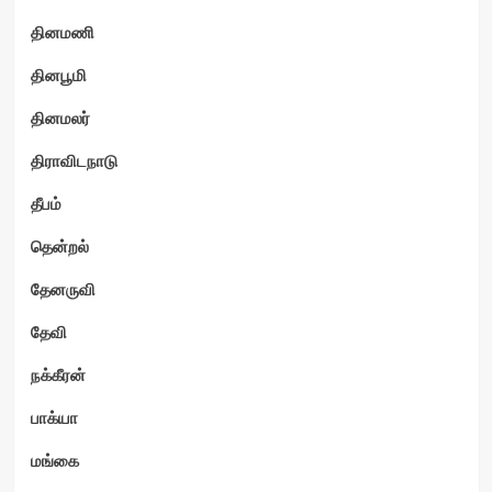
தினமணி
தினபூமி
தினமலர்
திராவிடநாடு
தீபம்
தென்றல்
தேனருவி
தேவி
நக்கீரன்
பாக்யா
மங்கை