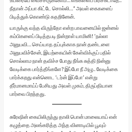
உயிரையே வைச்சிருக்கோம்… எங்களைப் பிரிச்சுடாதே..
நீதான் அப்பா கிட்டே சொல்லி…” அவள் கைகளைப்
பிடித்துக் கொண்டு கதறினேன்.
யாருக்கு வந்த விருந்தோ என்ற பாவனையில் ஜன்னல்
கம்பிகளைப் பிடித்தபடி நின்றாள் யாமினி! ‘நல்லா
அனுபவி… செய்யாத தப்புக்காக நான் தண்டளை
அனுபவிச்சேன், இயற்கையின் கேள்விக்குப் பதில்
சொல்லாம நான் தவிச்ச போது நீங்க சுத்தி நின்னு
வேடிக்கை பார்த்தீங்களே? இப்போ நீ அழு.. வேடிக்கை
பார்க்கறது என்னொட ‘டர்ன் இப்போ’ என்று
தீர்மானமாய்ப் பேசியது அவள் முகம், திருப்தியான
பார்வை பிறந்தது.
சுரேஷின் கையிலிருந்து தாலி பொன் மாலையாய் என்
கழுத்தை அலங்கரித்த அந்த வினாடியில் பூவும்