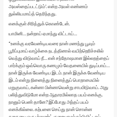
அவஸ்தைப்படட்டும்’. என்ற அவள் எண்ணம்
துல்லியமாய்த் தெரிந்தது.
எனக்குள் சிரித்துக் கொண்டேன்.
யாமினி… நன்றாய் ஏமாந்து விட்டாய்…
“உனக்கு வரவேண்டியவரை நான் மணந்து பூவும்
பூரிப்புமாய் வாழ்க்கை நடத்தினால் வயிற்றெரிச்சலில்
வெந்து விடுவாய் நீ… என் சந்தோஷமான இல்லறத்தைப்
பார்க்கும் ஒவ்வொரு கணமும் வேதனையில் துடிப்பாய்…
நான் இருக்க வேண்டிய இடம். நான் இருக்க வேண்டிய
இடம் என்று நினைத்து நினைத்துப் பொறாமையில்
மறுகுவாய், கன்னா பின்னாவென்று சாபமிடுவாய். அது
பலித்துவிடுமோ என்ற ஆதாரமில்லாத பயம் எனக்கு.
நானும் பெண் தானே? இப்போது அந்தப் பயம்
எனக்கில்லை. கற்பனை செய்து நான் சொன்ன
கதையை ஒரு பர்ஸண்ட் குறையாமல் நம்பிவிட்டாய்,