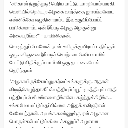
“சரிதான் நிறுத்துடி! பெரிய பாட்டு…பாரதியாம் பாரதி..
வெளியில் தெரியற அழகை வார்த்தை ஜாலங்களோட
என்னிக்கோ எழுதினாராம்… இவ உருகிப்போய்ப்
பாடுகிறளாம்.. ஏன் இப்படி அழகு அழகுன்னு
அலையறீங்க?” – யாமினிதான்.
வெடித்துப் போனேன் நான். உயிருக்குயிராய் மதிக்கும்
ஒரு கவிஞனை இப்படிச் சொற்களாலேயே காலில்
போட்டு மிதிக்கும் யாமினி ஒரு தாடகை போல்
தெரிந்தாள்.
“அழகாயிருக்கோம்னு கர்வம் உங்களுக்கு. அதான்
விடிஞ்செழுந்தா கீட்ஸ் பத்தியும் ப்யூட்டி பத்தியும் பாரதி
பத்தியும் பேசி உங்களை நீங்களே புகழ்ந்துக்கிறீங்க…
உங்க மேல மட்டும் தப்பில்லை, அந்தக் கவிஞர்கள்
மேலேயுந்தான். அவங்க கண்ணுக்கு ஏன் அழகான
பொருள்கள் மட்டும் கிடைக்கணும்? அழகான