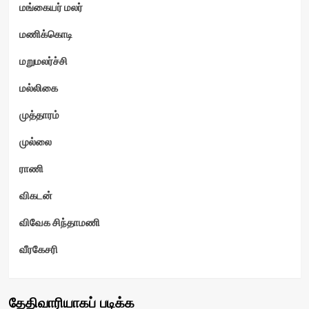
மங்கையர் மலர்
மணிக்கொடி
மறுமலர்ச்சி
மல்லிகை
முத்தாரம்
முல்லை
ராணி
விகடன்
விவேக சிந்தாமணி
வீரகேசரி
தேதிவாரியாகப் படிக்க