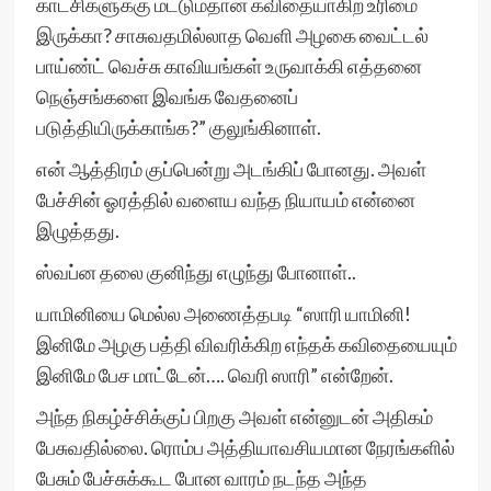
காட்சிகளுக்கு மட்டும்தான் கவிதையாகிற உரிமை
இருக்கா? சாசுவதமில்லாத வெளி அழகை வைட்டல்
பாய்ண்ட் வெச்சு காவியங்கள் உருவாக்கி எத்தனை
நெஞ்சங்களை இவங்க வேதனைப்
படுத்தியிருக்காங்க?” குலுங்கினாள்.
என் ஆத்திரம் குப்பென்று அடங்கிப் போனது. அவள்
பேச்சின் ஓரத்தில் வளைய வந்த நியாயம் என்னை
இழுத்தது.
ஸ்வப்ன தலை குனிந்து எழுந்து போனாள்..
யாமினியை மெல்ல அணைத்தபடி “ஸாரி யாமினி!
இனிமே அழகு பத்தி விவரிக்கிற எந்தக் கவிதையையும்
இனிமே பேச மாட்டேன்…. வெரி ஸாரி” என்றேன்.
அந்த நிகழ்ச்சிக்குப் பிறகு அவள் என்னுடன் அதிகம்
பேசுவதில்லை. ரொம்ப அத்தியாவசியமான நேரங்களில்
பேசும் பேச்சுக்கூட போன வாரம் நடந்த அந்த