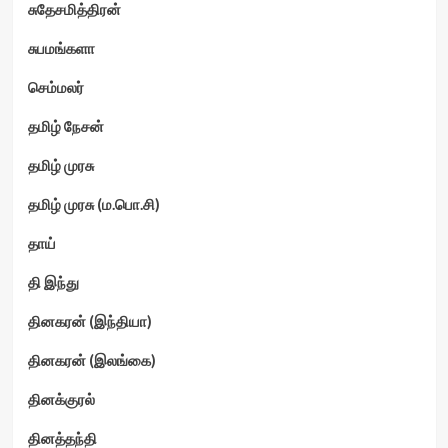
சுதேசமித்திரன்
சுபமங்களா
செம்மலர்
தமிழ் நேசன்
தமிழ் முரசு
தமிழ் முரசு (ம.பொ.சி)
தாய்
தி இந்து
தினகரன் (இந்தியா)
தினகரன் (இலங்கை)
தினக்குரல்
தினத்தந்தி