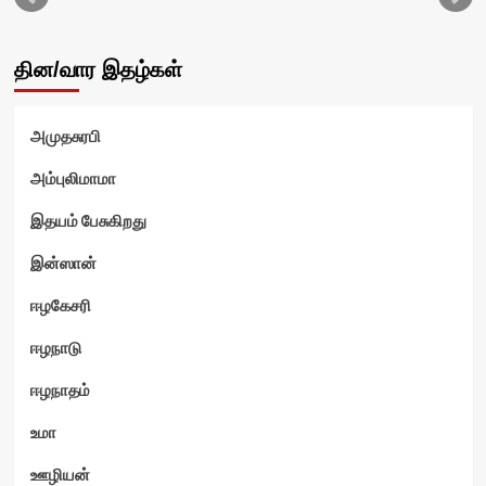
தின/வார இதழ்கள்
அமுதசுரபி
ஷ்
அம்புலிமாமா
இதயம் பேசுகிறது
இன்ஸான்
ஈழகேசரி
ஈழநாடு
ஈழநாதம்
உமா
ஊழியன்