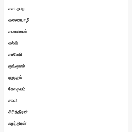
கசடதபற
கணையாழி
கலைமகள்
கல்கி
காவேரி
குங்குமம்
குமுதம்
கோகுலம்
சாவி
சிரித்திரன்
சுதந்திரன்