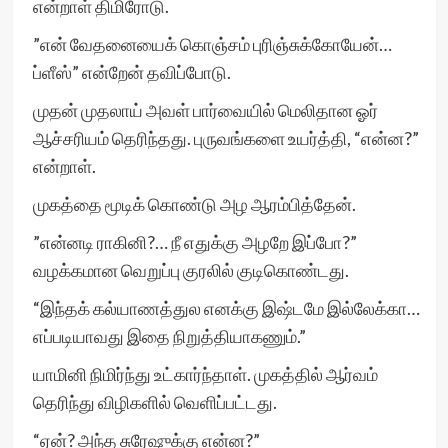
என்றாள் திமிரோடு.
”என் வேதனையைக் கொஞ்சம் புரிஞ்சுக்கோயேன்…
ப்ளீஸ்” என்றேன் தவிப்போடு.
முதன் முதலாய் அவள் பார்வையில் மெலிதான ஓர்
ஆச்சரியம் தெரிந்தது. புருவங்களை உயர்த்தி, “என்ன?”
என்றாள்.
முகத்தை மூடிக் கொண்டு அழ ஆரம்பித்தேன்.
”என்னடி ராகினி?… நீ எதுக்கு அழறே இப்போ?”
வழக்கமான வெறுப்பு குரலில் குடிகொண்டது.
“இந்தக் கல்யாணத்துல எனக்கு இஷ்டமே இல்லேக்கா…
எப்படியாவது இதை நிறுத்தியாகணும்.”
யாமினி நிமிர்ந்து உட்கார்ந்தாள். முகத்தில் ஆர்வம்
தெரிந்து விழிகளில் வெளிப்பட்டது.
“ஏன்? அந்த சுரேஷுக்கு என்ன?”