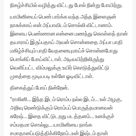
நிகழ்ச்சியில் வழித்து விட்டது போல் நின்று போயிற்று.
யாமினியைப் பெண் பார்க்க வந்த அந்த இளைஞன்
நாசுக்காய் என் அப்பாவிடம் சொல்லி விட்டானாம்.
இளைய பெண்ணான என்னை மணந்து கொள்ளத் தான்
தயாராய் இருப்பதாய் அவன் சொன்னதை அப்பா பாதி
மகிழ்ச்சியும் பாதி வேதனையுமாய்ச் சொன்னபோது
பொங்கிப் போய்விட்டாள். அடிவயிற்றிலிருந்து
வெளிப்பட்ட விம்மலுக்கு உயிர் கொடுத்துவிட்டு
முகத்தை மூடியபடி உள்ளே ஓடிவிட்டாள்.
திகைத்துப் போய் நின்றேன்.
“ராகினி… இந்த இடம் ரொம்ப நல்ல இடம்… உள் அழகு,
அறிவு ரெண்டுக்கும் ரொம்பப் பொருத்தமானவன்
சுரேஷ்… இதை விட்டுடறது மடத்தனம்… உனக்குச்
சம்மதமா சொல்லு… யாமினியை நாங்க
சமாதானப்படுத்திக்கிறோம்..உன் இஷ்டம் தான்