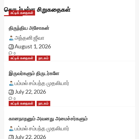
தொடர்புள்ள சிறுகதைகள்
சுட்டிக் கதைகள்
திருந்திய அசோகன்
அந்தனி ஜீவா
August 1, 2026
0
சுட்டிக் கதைகள்
நாடகம்
இருவர்களும் திருடர்களே
பம்மல் சம்பந்த முதலியார்
July 22, 2026
0
சுட்டிக் கதைகள்
நாடகம்
கானநாதனும் அவனது அமைச்சர்களும்
பம்மல் சம்பந்த முதலியார்
July 22, 2026