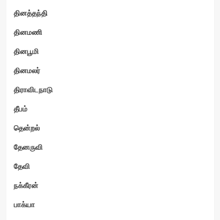
தினத்தந்தி
தினமணி
தினபூமி
தினமலர்
திராவிடநாடு
தீபம்
தென்றல்
தேனருவி
தேவி
நக்கீரன்
பாக்யா