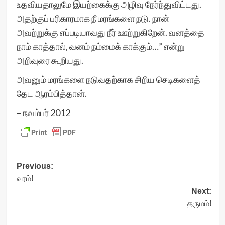
உதவியதாலுமே இயற்கைக்கு அழிவு நேர்ந்துவிட்டது.
அதற்குப் பரிகாரமாக நீ மரங்களை நடு. நான்
அவற்றுக்கு எப்படியாவது நீர் ஊற்றுகிறேன். வனத்தை
நாம் காத்தால், வனம் நம்மைக் காக்கும்…” என்று
அறிவுரை கூறியது.
அவனும் மரங்களை நடுவதற்காக சிறிய செடிகளைத்
தேட ஆரம்பித்தான்.
– நவம்பர் 2012
Post
Previous:
வரம்!
navigation
Next:
தருமம்!