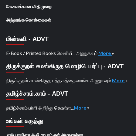
சேவைக்கான விதிமுறை
அந்தரங்க கொள்கைகள்
மின்கவி - ADVT
E-Book / Printed Books வெளியிட அணுகவும்
More
»
திருக்குறள் சமஸ்கிருத மொழிபெயர்ப்பு - ADVT
திருக்குறள் சமஸ்கிருத புத்தகத்தை வாங்க அணுகவும்
More
»
தமிழ்ச்சரம்.காம் - ADVT
தமிழ்ச்சரம் பற்றி அறிந்து கொள்ள...
More
»
உங்கள் கருத்து
எஸ். பாயிஸா அலி
on
எம்.எஸ்.அமானுல்லா