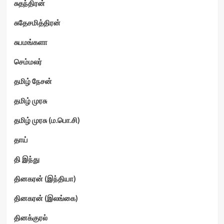
சுதந்திரன்
சுதேசமித்திரன்
சுபமங்களா
செம்மலர்
தமிழ் நேசன்
தமிழ் முரசு
தமிழ் முரசு (ம.பொ.சி)
தாய்
தி இந்து
தினகரன் (இந்தியா)
தினகரன் (இலங்கை)
தினக்குரல்