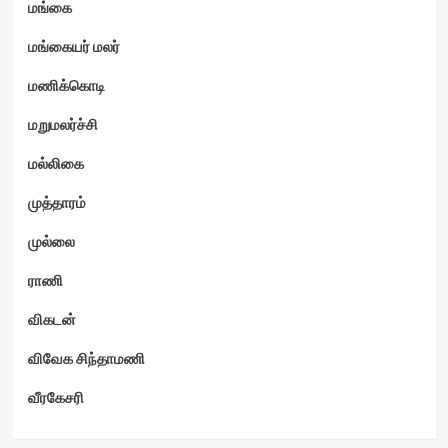
மங்கை
மங்கையர் மலர்
மணிக்கொடி
மறுமலர்ச்சி
மல்லிகை
முத்தாரம்
முல்லை
ராணி
விகடன்
விவேக சிந்தாமணி
வீரகேசரி