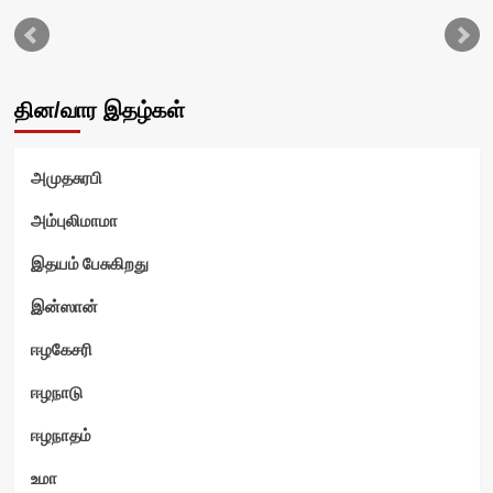
வி
தின/வார இதழ்கள்
அமுதசுரபி
அம்புலிமாமா
இதயம் பேசுகிறது
இன்ஸான்
ஈழகேசரி
ஈழநாடு
ஈழநாதம்
உமா