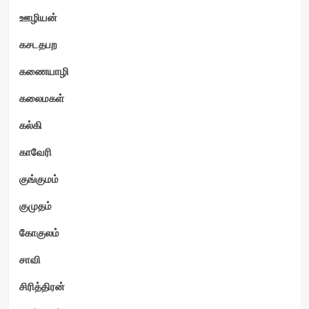
ஊழியன்
கசடதபற
கணையாழி
கலைமகள்
கல்கி
காவேரி
குங்குமம்
குமுதம்
கோகுலம்
சாவி
சிரித்திரன்