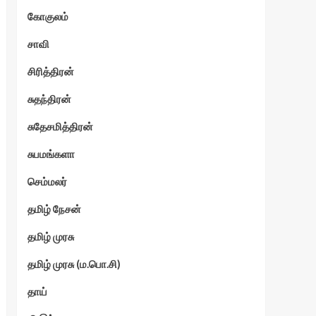
கோகுலம்
ேகம்
சாவி
சிரித்திரன்
சுதந்திரன்
சுதேசமித்திரன்
சுபமங்களா
செம்மலர்
தமிழ் நேசன்
தமிழ் முரசு
தமிழ் முரசு (ம.பொ.சி)
தாய்