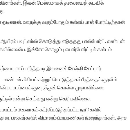
்கினார்கள். இவன் மெல்லமாகத் தலையைத் தடவிக்
போன்ற சிலர்
ு.
ஆசைப்படுவார்கள்.ஆனால்
 ஓடினான். ஊருக்கு வரும்போதும் கள்ளப் பாஸ் போர்ட்டிற்தான்
தனியே நாட்குறிப்பு போல்
 ஆயிரம் பவுட்ண்ஸ் கொடுத்து எடுததது பாஸ்போர்ட். லண்டன்
எழுதுவதை விட சில
கவில்லையே. இங்கோ கொழும்பு எயார்போர்ட்டில் கஸ்டம்
கற்பனைகள் சேர்ந்த கதை
வடிவில் எழுத விழையும்
ூர்மையாகப் பார்த்தபடி இவனைக் கேள்வி கேட்டார்.
எனைப் போன்றவர்களுக்கு
 லண்டன் சீவியம் கற்றுக்கொடுத்த கம்பீரத்தைக் குரலில்
 படபடப்பைக் குறைத்துக் கொள்ள முடியவில்லை.
ஆதரவு அளித்து ஒரு
ட்டில் என்ன செய்வது என்று தெரியவில்லை.
இணையதள மேடை
ட்டம் மிகவாகக் கட்டுப்படுத்தப்பட்ட நாடுகளில்
அமைத்து தந்திருக்கும்
ுந்தன. பலகார்களில் விமானம் பிரயாணிகள் நிறைந்தார்கள். அரச
‘சிறுகதை.காம்’ நிறுவனர்,