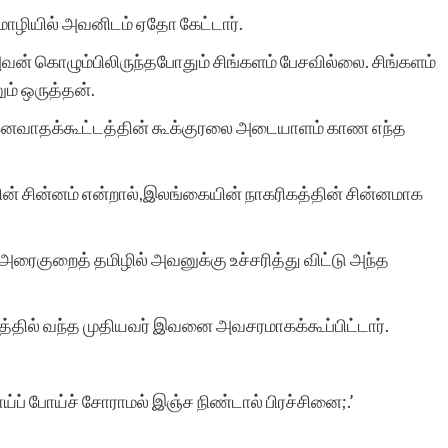
அதற்கு துணை இருப்போர்
ழியில் அவனிடம் ஏதோ கேட்டார்.
அத்துணை பேருக்கும் என்
வன் கொழும்பிலிருந்தபோதும் சிங்களம் பேசவில்லை. சிங்களம்
ம் ஒருத்தன்.
மனமார்ந்த நன்றிகள் பல.
இனவாதக்கூட்டத்தின் கூக்குரலை அடையாளம் காண எந்த
அவர்கள் இப்பணியில்
மேலும் பல உயர்வுகளையும்,
ின் சின்னம் என்றால்,இலங்கையின் நாகரிகத்தின் சின்னமாக
வெற்றிகளையும் அடைய
ஆண்டவனை
அரைகுறைத் தமிழில் அவனுக்கு உச்சரித்து விட்டு அந்த
வேண்டுகிறேன். எனது
ில் வந்த முதியவர் இவனை அவசரமாகக்கூப்பிட்டார்.
வாழ்த்துகள்.
்ப் போய்ச் சோராமல் இஞ்ச நிண்டால் பிரச்சினை;.’