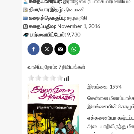
கதையாசிரியர்:
இராஜேஸ்வரி பாலசுப்பிரமணியம்
தின/வார இதழ்:
தினமணி
கதைத்தொகுப்பு:
சமூக நீதி
கதைப்பதிவு:
November 1, 2016
பார்வையிட்டோர்:
9,730
வாசிப்பு நேரம்:
7
நிமிடங்கள்
இலங்கை, 1994.
சென்னை மீனாம்பாக்கத்
இலங்கையின் கொழும்ப
எத்தனையோ கஷ்டப்பட்ட
அடையாறிலிருந்து மீன