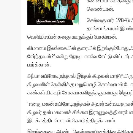
உண்மையாவே தனது வீட
கொண்டான்.
செல்வகுமார் 1984ம
தாங்காங்காமல் இலங
வெளியிலபின் தனது ஊருக்குப் போகிறான்.
விமானம் இலங்கையின் தரையில் இறங்கும்போது,அருக
சேர்ந்தவன்?’ என்று நேரடியாகவே கேட்டு விட்டார
பார்த்தான்.
அப்பா உயிரோடிருந்தால் இந்தக் கிழவன் மாதிரியிரு
கிழவனின் கேள்விக்கு மறுமொழி சொல்லாமல் யோச
கண்கள் மிகவும் சோகமாகவிருந்தது.வயது இருபத்
‘எனது மகன் உயிரோடிருந்தால் அவன் உன்வயதாகத்த
கிழவர் தன் மகனைச் சிங்கள இராணுவத்தினரமோ,
இயக்கத்திடமோ பலி கொடுத்திருக்கலாம்.
இலங்கையை ஆண்ட வெள்ளையினத்தின அதிகாரக் கா