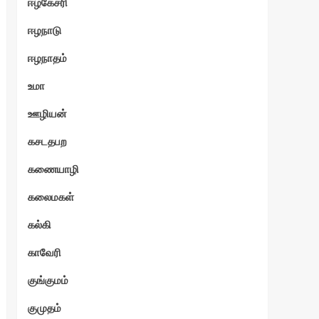
ஈழகேசரி
ஈழநாடு
ஈழநாதம்
உமா
ஊழியன்
கசடதபற
கணையாழி
கலைமகள்
கல்கி
காவேரி
குங்குமம்
குமுதம்