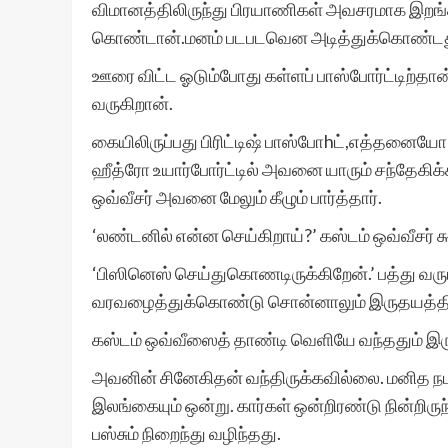
விமானத்திலிருந்து பிரயாணிகள் அவசரமாக இறங
கொண்டான்.மனம் படபடவென அடித்துக்கொண்டத
ஊரை விட்ட ஓடும்போது கள்ளப் பாஸ்போர்ட்டிற்தான்
வருகிறான்.
கையிலிருப்பது பிரிட்டிஷ் பாஸ்போhட்,எத்தனையோ
ஹீத்ரோ உயார்போர்ட்டில் அவனை யாரும் சந்தேகிக்
ஒவ்வீசர் அவனை மேலும் கீழும் பார்த்தார்.
‘லண்டனில் என்ன செய்கிறாய்?’ கஸ்டம் ஒவ்வீசர் க
‘பிஸினெஸ் செய்துகொணடிருக்கிறேன்.’ பத்து வருட
வரவழைத்துக்கொண்டு சொன்னாலும் இருதயத்தின்
கஸ்டம் ஒவ்வீஸைத் தாண்டி வெளியே வந்ததும் இரு
அவனின் சினேகிதன் வந்திருக்கவில்லை. மனித நடமா
இலங்கையும் ஒன்று. கார்கள் ஒன்றிரண்டு நின்றிர
பஸ்சும் நிறைந்து வழிந்தது.