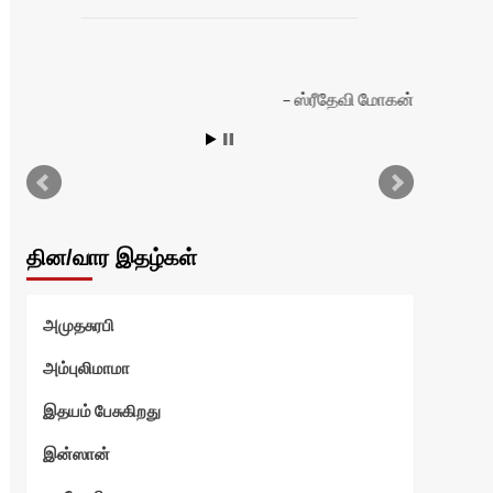
ஸ்ரீதேவி மோகன்
தின/வார இதழ்கள்
அமுதசுரபி
அம்புலிமாமா
இதயம் பேசுகிறது
இன்ஸான்