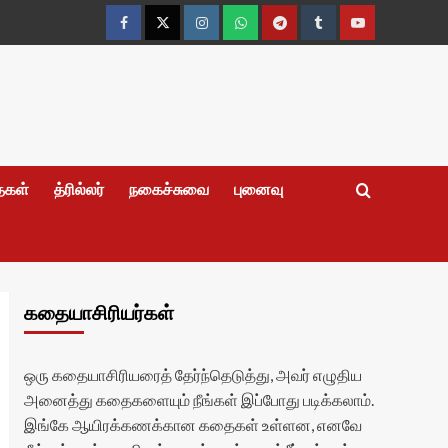
Facebook
Twitter
Instagram
Whatsapp
Telegram
Tumblr
YouTube
தைகள்
த்ரில்லர்
நகைச்சுவை
புனைவு
கதையாசிரியர்கள்
ஒரு கதையாசிரியரைத் தேர்ந்தெடுத்து, அவர் எழுதிய
அனைத்து கதைகளையும் நீங்கள் இப்போது படிக்கலாம்.
இங்கே ஆயிரக்கணக்கான கதைகள் உள்ளன, எனவே