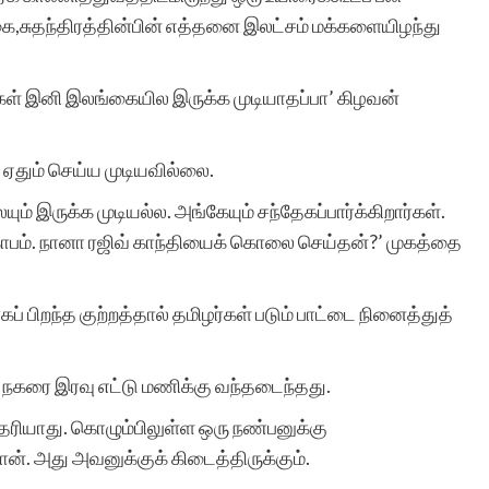
ை,சுதந்திரத்தின்பின் எத்தனை இலட்சம் மக்களையிழந்து
சுயமாக ஏற்படும்
ங்கள் இனி இலங்கையில இருக்க முடியாதப்பா’ கிழவன்
எண்ணங்கள் தவிர
மனிதர்களுக்கு வாழ்க்கை
ஏதும் செய்ய முடியவில்லை.
அனுபவங்கள் மூலம் நிறைய
ம் இருக்க முடியல்ல. அங்கேயும் சந்தேகப்பார்க்கிறார்கள்.
 கோபம். நானா ரஜிவ் காந்தியைக் கொலை செய்தன்?’ முகத்தை
எண்ணங்களையும், மனதில்
பதியும் அளவுக்கு சில
 பிறந்த குற்றத்தால் தமிழர்கள் படும் பாட்டை நினைத்துத்
நினைவுகளையும்
உண்டாக்குகிறது.
நகரை இரவு எட்டு மணிக்கு வந்தடைந்தது.
தெரியாது. கொழும்பிலுள்ள ஒரு நண்பனுக்கு
இவைகளை எழுத்து
ான். அது அவனுக்குக் கிடைத்திருக்கும்.
வடிவில் கொண்டு வர என்