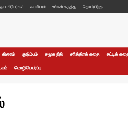
யாசிரியர்கள்
சுயவிபரம்
உங்கள் கருத்து
தொடர்பிற்கு
கிரைம்
குடும்பம்
சமூக நீதி
சரித்திரக் கதை
சுட்டிக் க
டகம்
மொழிபெயர்ப்பு
்