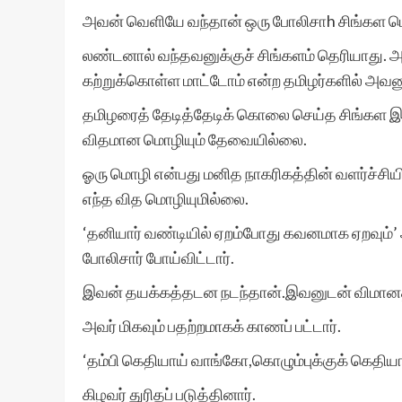
அவன் வெளியே வந்தான் ஒரு போலிசாh சிங்கள மொ
லண்டனால் வந்தவனுக்குச் சிங்களம் தெரியாது. அ
கற்றுக்கொள்ள மாட்டோம் என்ற தமிழர்களில் அவனு
தமிழரைத் தேடித்தேடிக் கொலை செய்த சிங்கள 
விதமான மொழியும் தேவையில்லை.
ஓரு மொழி என்பது மனித நாகரிகத்தின் வளர்ச்சிய
எந்த வித மொழியுமில்லை.
‘தனியார் வண்டியில் ஏறம்போது கவனமாக ஏறவும்’ 
போலிசார் போய்விட்டார்.
இவன் தயக்கத்தடன நடந்தான்.இவனுடன் விமானத்த
அவர் மிகவும் பதற்றமாகக் காணப் பட்டார்.
‘தம்பி கெதியாய் வாங்கோ,கொழும்புக்குக் கெதியாய
கிழவர் துரிதப் படுத்தினார்.