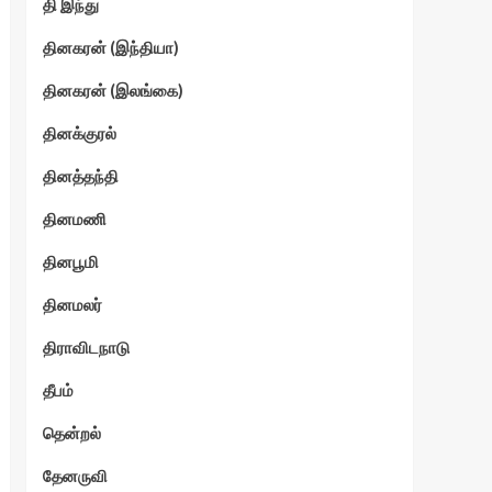
தி இந்து
தினகரன் (இந்தியா)
தினகரன் (இலங்கை)
தினக்குரல்
தினத்தந்தி
தினமணி
தினபூமி
தினமலர்
திராவிடநாடு
தீபம்
தென்றல்
தேனருவி