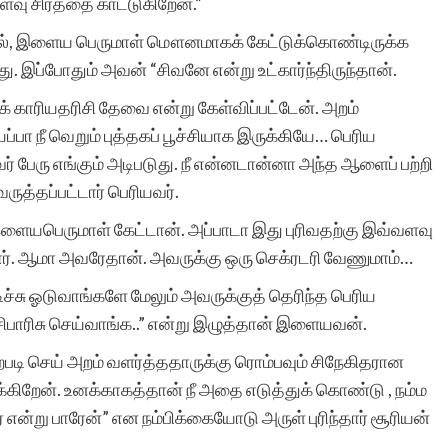
வு சிரத்தை காட்டுகிறேன்.”
டால், இளைய பெருமாள் மௌனமாகக் கேட்டுக்கொண்டிருக்க
ு. இப்போதும் அவன் “சிவனே என்று உட்கார்ந்திருந்தான்.
சுயமாக ஏற்படும்
க் காரியதரிசி தேவை என்று கேள்விப்பட்டேன். அறம்
எண்ணங்கள் தவிர
பா நீ வெறும் புத்தகப் பூச்சியாக இருக்கியே… பெரிய
மனிதர்களுக்கு வாழ்க்கை
ர் பேரு எங்கும் அடிபடுது. நீ என்னடான்னா அந்த ஆளைப் பற்றி
ுத்தப்பட்டார் பெரியவர்.
அனுபவங்கள் மூலம் நிறைய
 இளையபெருமாள் கேட்டான். அப்பாடா இது புரிவதற்கு இவ்வளவு
எண்ணங்களையும், மனதில்
ார். ஆமா அவரேதான். அவருக்கு ஒரு செக்ரடரி வேணுமாம்…
பதியும் அளவுக்கு சில
ிச்சு ஓடுவாங்களே மேலும் அவருக்குத் தெரிந்த பெரிய
நினைவுகளையும்
பாரிசு செய்வாங்க..” என்று இழுத்தான் இளையவன்.
உண்டாக்குகிறது.
படி செய் அறம் வளர்த்ததாருக்கு ரொம்பவும் சிநேகிதரான
ிருக்கிறேன். உனக்காகத்தான் நீ அதை எடுத்துக் கொண்டு , நம்ம
இவைகளை எழுத்து
 என்று பாரேன்” என நம்பிக்கையோடு அருள் புரிந்தார் சூரியன்
வடிவில் கொண்டு வர என்