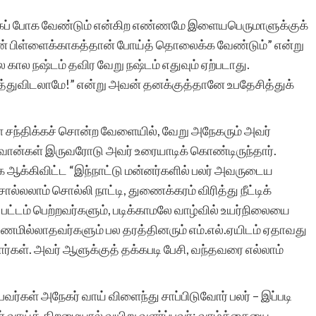
போன்ற சிலர்
ிக்கப் போக வேண்டும் என்கிற எண்ணமே இளையபெருமாளுக்குக்
ரியன் பிள்ளைக்காகத்தான் போய்த் தொலைக்க வேண்டும்” என்று
ஆசைப்படுவார்கள்.ஆனால்
கால நஷ்டம் தவிர வேறு நஷ்டம் எதுவும் ஏற்படாது.
தனியே நாட்குறிப்பு போல்
ார்த்துவிடலாமே!” என்று அவன் தனக்குத்தானே உபதேசித்துக்
எழுதுவதை விட சில
கற்பனைகள் சேர்ந்த கதை
 சந்திக்கச் சொன்ற வேளையில், வேறு அநேகரும் அவர்
 கனவான்கள் இருவரோடு அவர் உரையாடிக் கொண்டிருந்தார்.
வடிவில் எழுத விழையும்
 ஆக்கிவிட்ட “இந்நாட்டு மன்னர்களில் பலர் அவருடைய
எனைப் போன்றவர்களுக்கு
்லலாம் சொல்லி நாட்டி, துணைக்கரம் விரித்து நீட்டிக்
ப் பட்டம் பெற்றவர்களும், படிக்காமலே வாழ்வில் உயர்நிலையை
ஆதரவு அளித்து ஒரு
 – பணமில்லாதவர்களும் பல தரத்தினரும் எம்.எல்.ஏயிடம் ஏதாவது
இணையதள மேடை
கள். அவர் ஆளுக்குத் தக்கபடி பேசி, வந்தவரை எல்லாம்
அமைத்து தந்திருக்கும்
வர்கள் அநேகர் வாய் விளைந்து சாப்பிடுவோர் பலர் – இப்படி
‘சிறுகதை.காம்’ நிறுவனர்,
ர் வாய்த் திறமையால் வயிறு வளர்ப்பவர்; வாழ்க்கையை