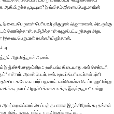
அதற்கு துணை இருப்போர்
்.ஏ. ஆகியிருக்க முடியுமா? இவ்விதம் இளையபெருமாளின்
அத்துணை பேருக்கும் என்
கு, இளையபெருமாள் பெரியவர் திருமுன் ஆஜரானான். அவருக்கு
மனமார்ந்த நன்றிகள் பல.
டம் கொடுத்தான். தமிழில்தான் எழுதப்பட்டிருந்தது அது.
அவர்கள் இப்பணியில்
ன்றே இளையபெருமாள் எண்ணியிருந்தான்.
மேலும் பல உயர்வுகளையும்,
ல்.ஏ.
வெற்றிகளையும் அடைய
லத்தில் அறிவித்தான் அவன்.
ஆண்டவனை
ிடம் இஞ்லீசு பேசணும்கிற அவசியமே கிடையாது. என் செக்ரடரி
்” என்றார். அவன் பெயர், ஊர். உறவுப் பெரியவர்கள் பற்றி
வேண்டுகிறேன். எனது
காரியதரிசியாக வேலை பார்ப்பதனால், என்னென்ன செய்யணுமின்னு
வாழ்த்துகள்.
வகிக்க முடியும்கிற நம்பிக்கை உனக்கு இருக்குதா?” என்று
அவற்றை எல்லாம் செய்யத் தயாராக இருக்கிறேன். கடிதங்கள்
ு படுத்துவது, பார்க்க வருகிறவர்களுக்கு….