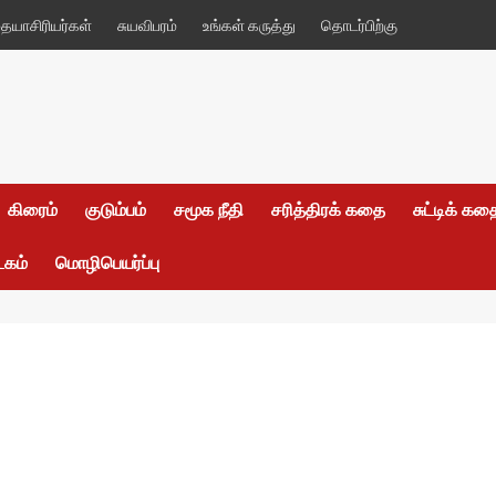
யாசிரியர்கள்
சுயவிபரம்
உங்கள் கருத்து
தொடர்பிற்கு
கிரைம்
குடும்பம்
சமூக நீதி
சரித்திரக் கதை
சுட்டிக் க
டகம்
மொழிபெயர்ப்பு