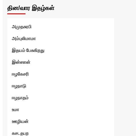
தின/வார இதழ்கள்
அமுதசுரபி
அம்புலிமாமா
இதயம் பேசுகிறது
இன்ஸான்
ஈழகேசரி
ஈழநாடு
ஈழநாதம்
உமா
ஊழியன்
கசடதபற