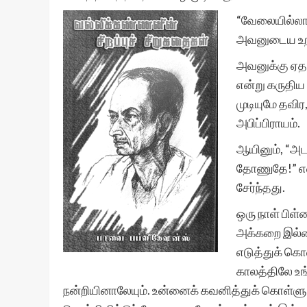
“வேலையில்லா
அவனுடைய உறவி
அவனுக்கு ஏத
என்று கருதிய 
முடியுமே தவி
அபிப்பிராயம்.
ஆயினும், “அட
தோணுதே!” என
சேர்ந்தது.
ஒரு நாள் பிள்
அக்கறை இல்ல
எடுத்துக் கொ
காலத்திலே உங
நன்றியினாலேயும். உன்னைக் கவனித்துக் கொள்ளும