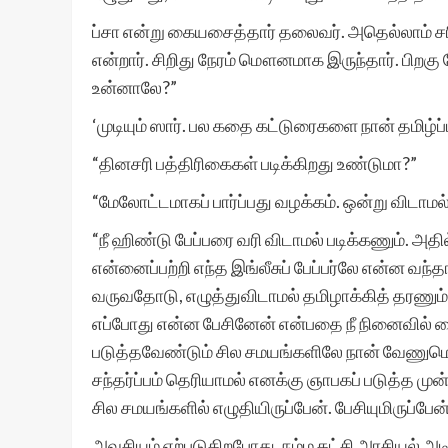
ப்சா என்று கையசைத்தார் தலைவர். அதெல்லாம் சர
என்றார். சிறிது நேரம் மௌனமாக இருந்தார். பிறகு 
உன்னாலே?”
‘முடியும் ஸார். பல கதை கட்டுரைகளை நான் தமிழ்ப்
“தினசரி பத்திரிகைகள் படிக்கிறது உண்டுமா?”
“மேலோட்டமாகப் பார்ப்பது வழக்கம். ஒன்று விடாமல்
“நீ ஹிண்டு பேப்பரை வரி விடாமல் படிக்கணும். அ
என்னைப்பற்றி எந்த இங்லீசுப் பேப்பர்லே என்ன 
வருவதோடு, எழுத்துவிடாமல் தமிழாக்கித் தரணும்
எப்போது என்ன பேசினேன் என்பதை நீ நினைவில் வைத
படுத்தவேண்டும் சில சமயங்களிலே நான் வேணுமெ
சந்தர்ப்பம் தெரியாமல் எனக்கு ஞாபகப் படுத்த மு
சில சமயங்களில் எழுதியிருப்பேன். பேசியுமிருப்பேன்
அவசியம் ஏற்படுகிறபோது, நம்ம கட்சி அரசியல் அட