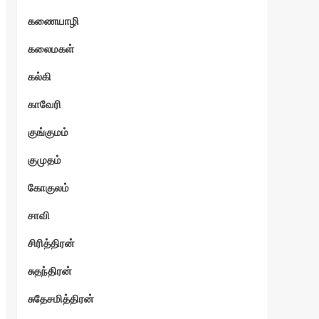
கணையாழி
ேகம்
கலைமகள்
கல்கி
காவேரி
குங்குமம்
குமுதம்
கோகுலம்
சாவி
சிரித்திரன்
சுதந்திரன்
சுதேசமித்திரன்