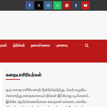
Facebook
Twitter
Instagram
Whatsapp
Telegram
Tumblr
YouTube
தைகள்
த்ரில்லர்
நகைச்சுவை
புனைவு
கதையாசிரியர்கள்
ஒரு கதையாசிரியரைத் தேர்ந்தெடுத்து, அவர் எழுதிய
அனைத்து கதைகளையும் நீங்கள் இப்போது படிக்கலாம்.
இங்கே ஆயிரக்கணக்கான கதைகள் உள்ளன, எனவே