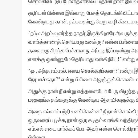
சொல்லிவிட்டுப் போனதனாலேயும்தான் நான் இவ்வள
சூரியன் பிள்ளை இவ்வாறு பேசத் தொடங்கிவிட்
வேண்டியது தான். தப்புவதற்கு வேறு வழி கிடையாத
“நம்ம அறம் வளர்த்த நாதர் இருக்கிறாரே அவருக்கு
வளர்த்தாரைத் தெரியாது உனக்கு? என்ன பிள்ளையப்
தலைவரு சிறந்த பேச்சாளரு. அப்படி இப்படின்னு அவ
எனக்கு ஒண்ணுமே தெரியாது என்கிறீயே!” என்று வர
“ஓ . அந்த எம்.எல். ஏயை சொல்கிறீர்களா?’ என்று
நேரமாச்சுதா?” என்று பிள்ளை அலுத்துக் கொண்ட
அதுக்கு நான் நீ என்று எத்தனையோ பேரு விழுந்தட
மனுஷங்க தங்களுக்கு வேண்டிய ஆசாமிகளுக்கு சி
அதை எல்லாம் பற்றி உனக்கென்ன? நீ நான் சொல்கிற
ஒருவரைப் புடிச்சு, நான் ஒரு கடிதம் வாங்கி வந்த
எம்.எல்.ஏயை பார்க்கப் போ. அவர் என்ன சொல்கிறார்
பிள்ளை.