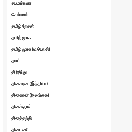
சுபமங்களா
செம்மலர்
தமிழ் நேசன்
தமிழ் முரசு
தமிழ் முரசு (ம.பொ.சி)
தாய்
தி இந்து
தினகரன் (இந்தியா)
தினகரன் (இலங்கை)
தினக்குரல்
தினத்தந்தி
தினமணி