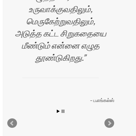
உருவாக்குவதிலும்,
ஆ
மெருகேற்றுவதிலும்,
அடுத்த கட்ட சிறுகதையை
மீண்டும் என்னை எழுத
தூண்டுகிறது.
ப.எங்கல்ஸ்