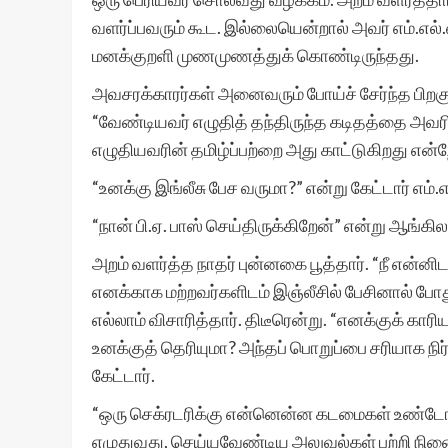
வளர்ப்பவரும் கூட. இல்லையென்றால் அவர் எம்.எல
மனக்குறளி முணமுணத்துக் கொண்டிருந்தது.
அவசரக்காரர்கள் அனைவரும் போய்ச் சேர்ந்த பிற
“வேண்டியவர் எழுதித் தந்திருந்த கடிதத்தை அவரி
எழுதியவரின் தமிழ்ப்பற்றை அது காட்டுகிறது எ
“உனக்கு இங்லீசு பேச வருமா?” என்று கேட்டார் எம்.எ
“நான் பி.ஏ. பாஸ் செய்திருக்கிறேன்” என்று ஆங்கி
அறம் வளர்த்த நாதர் புன்னகை பூத்தார். “நீ என்ன
எனக்காக மற்றவர்களிடம் இஞ்லீசில் பேசினால் போதும
எல்லாம் விசாரித்தார். திடீரென்று. “எனக்குக் 
உனக்குத் தெரியுமா? அந்தப் பொறுப்பை சரியாக நிர்
கேட்டார்.
“ஒரு செக்ரடரிக்கு என்னென்ன கடமைகள் உண்டோ 
எழுதுவது, செய்யவேண்டிய அலுவல்கள் பற்றி நினைவ