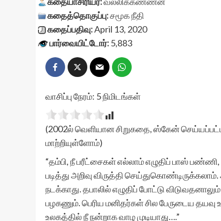
கதையாசிரியர்:
வல்லிக்கண்ணன்
கதைத்தொகுப்பு:
சமூக நீதி
கதைப்பதிவு:
April 13, 2020
பார்வையிட்டோர்:
5,883
வாசிப்பு நேரம்:
5
நிமிடங்கள்
(2002ல் வெளியான சிறுகதை, ஸ்கேன் செய்யப்பட்ட
மாற்றியுள்ளோம்)
“தம்பி, நீ பரீட்சைகள் எல்லாம் எழுதிப் பாஸ் பண்ணி
படித்து அறிவு விருத்தி செய்துகொண்டிருக்கலாம்
நடக்காது. தபாலில் எழுதிப் போட்டு விடுவதனாலும் ப
பழகணும். பெரிய மனிதர்கள் சில பேருடைய தயவு 
உலகத்தில் நீ நன்றாக வாழ முடியாது….”