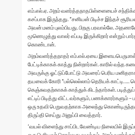
எம்.எல்.ஏ. அறம் வளர்த்தநாதபிள்ளையைச் சந்த
கசப்பாக இருந்தது. “சனியன் பிடிச்ச இந்தச் சூ
அவன் மனம் புலம்பியது. பிறகு பரவால்லே. அதனாலே 
மூணெழுத்து வாலர் எப்படி இருக்கிறார் என்றும் ப
கொண்டான்.
அறம்வளர்த்தநாதர் எம்.எல்.ஏயை இளையபெருமாள்
பேட்டிக்காகக் காத்து நின்றார்கள். காரில் வந்த
அவருக்கு ஓட்டுப்போட்டு அவரைப் பெரிய மனிதராக
தயவைக் கோரி “பல்லெல்லாம் தெரியக் காட்டி….. சொல
கெஞ்சுவதற்காகக் காத்துக் கிடந்தார்கள். படித்து
எட்டிப் பிடித்து விட்டவர்களும், பணக்காரர்களும்
ஒரு உதவி பெறுவதற்காக அலைந்து கொண்டிருந்தார்
திருப்தி செய்து அனுப்பி வைத்தார்.
‘வயல் விளைந்து சாப்பிடவேண்டிய நிலையில் இருப்ப
ஒரு பெரியவர் சொல்வது வழக்கம். அறம் வளர்த்தா