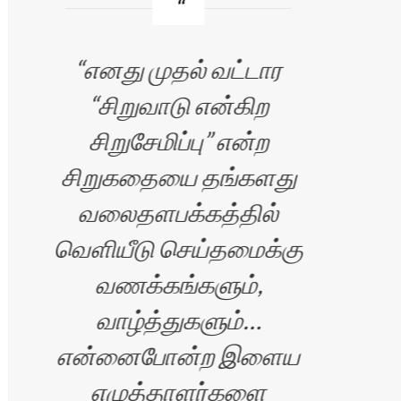
எனது முதல் வட்டார
உங
“சிறுவாடு என்கிற
மிக
சிறுசேமிப்பு” என்ற
சிறுகதையை தங்களது
உள
வலைதளபக்கத்தில்
த
வெளியீடு செய்தமைக்கு
நீ
வணக்கங்களும்,
எல
வாழ்த்துகளும்…
பிர
என்னைபோன்ற இளைய
படை
எழுத்தாளர்களை
வந்