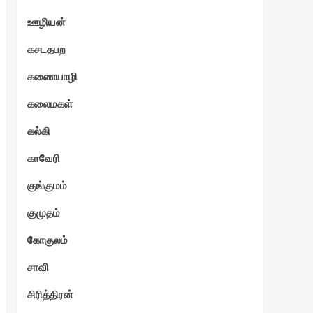
ஊழியன்
கசடதபற
கணையாழி
கலைமகள்
கல்கி
காவேரி
குங்குமம்
குமுதம்
கோகுலம்
சாவி
சிரித்திரன்