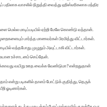
பதிலாக வாசலில் நிறுத்தி வைத்து ஹிஸ்டீரிகலாக மந்திர
ை மெல்ல மாடிப்படியில் ஏற்றி மேலே கொண்டு வந்தான்.
முறைகளையும் பார்த்த மாணவர்கள் பிரமித்து விட்டார்கள்.
டியில் வந்தபோது முழுதும் அவுட்டாகி விட்டார்கள்.
மையான உச்சாடனம் செய்தேன்.
ருக்காவது வயிறு ஊத வைக்க வேண்டுமா? என்றதுதான்
ம் என்று படிகளில் தாளம் போட்டுக் குதித்து, தெருக்
பீறி ஓடினார்கள்.
் அவர்களைக் கடந்து மறு பக்கம் போய் ரஸ்தாவில் குறுக்கே ஒரு