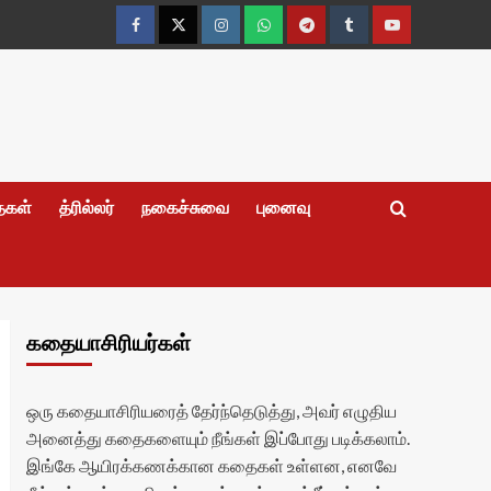
Facebook
Twitter
Instagram
Whatsapp
Telegram
Tumblr
YouTube
தைகள்
த்ரில்லர்
நகைச்சுவை
புனைவு
கதையாசிரியர்கள்
ஒரு கதையாசிரியரைத் தேர்ந்தெடுத்து, அவர் எழுதிய
அனைத்து கதைகளையும் நீங்கள் இப்போது படிக்கலாம்.
இங்கே ஆயிரக்கணக்கான கதைகள் உள்ளன, எனவே