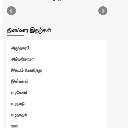
தின/வார இதழ்கள்
அமுதசுரபி
அம்புலிமாமா
இதயம் பேசுகிறது
இன்ஸான்
ஈழகேசரி
ஈழநாடு
ஈழநாதம்
உமா