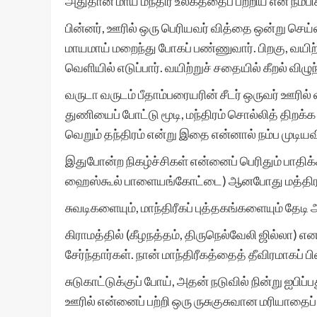
அதுதான் மாய மந்திர உலகத்தைப் பற்றிய என் நம்பி
பின்னர், ஊரில் ஒரு பெரியவர் வித்தை ஒன்று ச
மாயமாய் மறைந்து போகப் பண்ணுவார். பிறகு, வயி
வெளியில் எடுப்பார். வயிற்றுச் சதையில் கீறல் விழ
வருடா வருடம் பீதாம்பரையரின் சீடர் ஒருவர் ஊரில் 
துணியைப் போட்டு மூடி, மந்திரம் சொல்லித் திறக்க
வெறும் தந்திரம் என்று இதை என்னால் நம்ப முடிய
இதுபோன்ற நிகழ்ச்சிகள் என்னைப் பெரிதும் பாதி
ஹைஸ்கூல் பாளையங்கோட்டை) ஆனபோது மத்திர 
சுவடிகளையும், மாந்திரீகப் புத்தகங்களையும் தேட
கிராமத்தில் (கீழநத்தம், திருநெல்வேலி ஜில்லா) 
சேர்ந்தார்கள். நான் மாந்திரீகத்தைத் தீவிரமாகப் 
சுடுகாட்டுக்குப் போய், அதன் நடுவில் நின்று ஐபிப
ஊரில் என்னைப் பற்றி ஒரு ருசுகுசுவான மரியாதைப் 