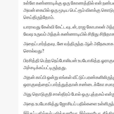
உள்ளே கண்ணாடிக்கு ஒரு கோணத்தில் என் நண்பன
அவன் கையில் ஒரு மூடிய பெட்ரூம் விளக்கு கொடுத
செய்திருந்தோம்.
யாராவது கேள்வி கேட்டவுடன், ராஜ கோபாலன் அந்த 
வேஷ உருவம் அந்தக் கண்ணாடியில் சிறிது சிறிதாக
அதைப் பார்த்தவுடனே வந்திருந்த ஆள் அநேகமாக அசந
சொல்வது?
பிரசித்தி பெற்ற நெப்போலியன் உபயோகித்த ஓராகுல
அச்சடிக்கப்பட்டிருந்தது.
அதன் காப்பி ஒன்று எங்கள் வீட்டுப் பரண்களிலிரு
ஒராகுலத்தைப் பார்த்துத்தான் சண்டைக்கோ சமாதா
அது தொடுகுறி சாஸ்திரம் போல் ஒரு புத்தகம் என்
அதை உபயோகித்து ஜோசியப் பதில்களை உள்ளிருந்
இந்தப் பதில்கள் பலித்தனவோ, இல்லையோ. சீக்கிரம் எ