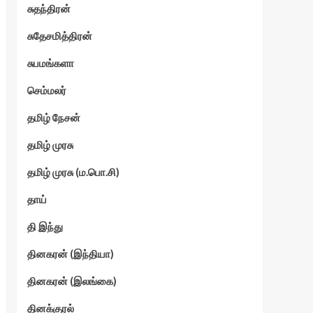
சுதந்திரன்
சுதேசமித்திரன்
சுபமங்களா
செம்மலர்
தமிழ் நேசன்
தமிழ் முரசு
தமிழ் முரசு (ம.பொ.சி)
தாய்
தி இந்து
தினகரன் (இந்தியா)
தினகரன் (இலங்கை)
தினக்குரல்