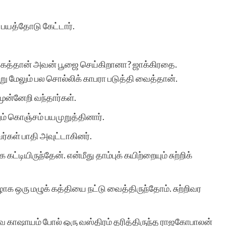
பயத்தோடு கேட்டார்.
்காகத்தான் அவன் பூஜை செய்கிறானா? ஜாக்கிரதை.
ு மேலும் பல சொல்லிக் காபரா படுத்தி வைத்தான்.
முன்னேறி வந்தார்கள்.
் கொஞ்சம் பயமுறுத்தினார்.
்கள் பாதி அவுட்டாகினர்.
ியிருந்தேன். என்மீது தாம்புக் கயிற்றையும் சுற்றிக்
ாக ஒரு மழுக் கத்தியை நட்டு வைத்திருந்தோம். சுற்றிவர
வே காஷாயம் போல் ஒரு வஸ்திரம் தரித்திருந்த ராஜகோபாலன்