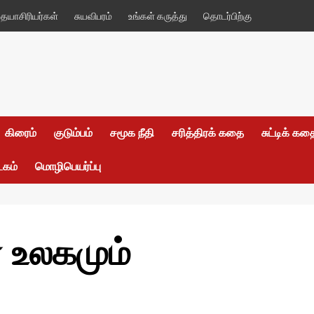
யாசிரியர்கள்
சுயவிபரம்
உங்கள் கருத்து
தொடர்பிற்கு
கிரைம்
குடும்பம்
சமூக நீதி
சரித்திரக் கதை
சுட்டிக் க
டகம்
மொழிபெயர்ப்பு
ர உலகமும்