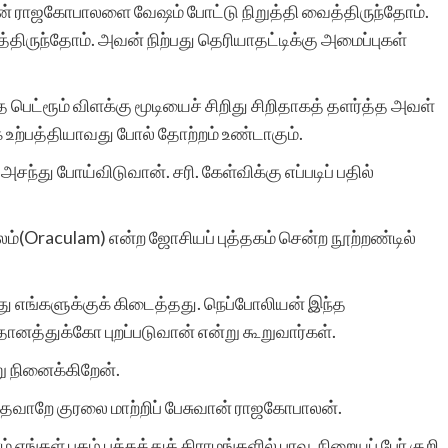
் ராஜகோபாலளை வேஷம் போட்டு நிறுத்தி வைத்திருந்தோம்.
reviewed. Kudos to
்திருந்தோம். அவன் நிற்பது தெரியாதட்டிக்கு அமைப்புகள்
Sirukathaigal.com and
your unceasing work.
பெட்ரூம் விளக்கு மூடியைச் சிறிது சிறிதாகத் தளர்த்த அவள்
 உற்பத்தியாவது போல் தோற்றம் உண்டாகும்.
்து போய்விடுவான். சரி. கேள்விக்கு எப்படிப் பதில்
ம்(Oraculam) என்ற ஜோசியப் புத்தகம் சென்ற நூற்றண்டில்
விஜயலட்சுமி ஸ்ர
ந்து எங்களுக்குக் கிடைத்தது. நெப்போலியன் இந்த
னத்துக்கோ புறப்படுவான் என்று கூறுவார்கள்.
று நினைக்கிறேன்.
தவாறே குரலை மாற்றிப் பேசுவான் ராஜகோபாலன்.
ங்கள் புகழ் பக்கத்துக் கிராமங்களில் பரவ, நிறையப் பேர் குறி