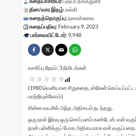
கதையாசிரியர்:
புஷ்பா தங்கதுரை
தின/வார இதழ்:
கல்கி
கதைத்தொகுப்பு:
நகைச்சுவை
கதைப்பதிவு:
February 9, 2023
பார்வையிட்டோர்:
9,948
வாசிப்பு நேரம்:
3
நிமிடங்கள்
(1980 வெளியான சிறுகதை, ஸ்கேன் செய்யப்பட்ட ப
மாற்றியுள்ளோம்)
சின்ன வயசில் அந்த அதிசயம் நடந்தது.
ஒரு நாள் இரவு ஒரு சொப்பனம் கண்டேன். என் வகுப்
நான் பள்ளிக்குப் போக அதிசயமாக என் வகுப்பற