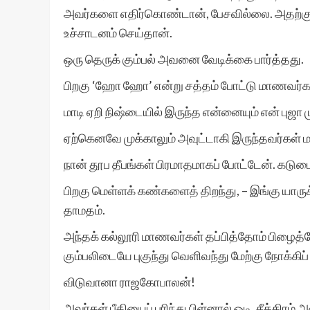
அவர்களை எதிர்கொண்டான், பேசவில்லை. அதற்குப் 
உச்சாடனம் செய்தான்.
ஒரு தெருக் கும்பல் அவனை வேடிக்கை பார்த்தது.
பிறகு ‘ஹோ ஹோ’ என்று சத்தம் போட்டு மாணவர்கள
மாடி ஏறி நிஷ்டையில் இருந்த என்னையும் என் புஜா 
ஏற்கெனவே முக்காலும் அவுட்டாகி இருந்தவர்கள் மா
நான் தூப தீபங்கள் பிரமாதமாகப் போட்டேன். கடு
பிறகு மெள்ளக் கண்களைத் திறந்து, – இங்கு யா
தாமதம்.
அந்தக் கல்லூரி மாணவர்கள் தப்பித்தோம் பிழைத்தோ
கும்பலிடையே புகுந்து வெளிவந்து மேற்கு நோக்கிப் 
விடுவானா ராஜகோபாலன்!
அவர்கள் பீதியைப் புரிந்து பிள்னால் ஓடி, சீக்கிரம