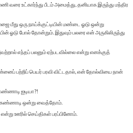
ி வரை உட்கார்ந்து பீடம் அமைத்து, தனியாக இருந்து மந்திர
I have been following
 மேஜை மீது ஒரு நாய்க்குட்டியின் மண்டை ஓடு ஒன்று
யின் ஓடு போல் தோன்றும். இதுவும் பலரை என் அருகிலிருந்து
Sirukathaigal.com for the
past few months. The
. அவற்றால் எந்தப் பலனும் ஏற்படவில்லை என்று எனக்குத்
portal has a good traffic
and has a wide collection
்னைப் பற்றிப் பெயர் பரவி விட்டதால், என் தோல்வியை நான்
of short stories. For
 கண்ணாடி ஐடியா?!
budding writers like me,
் கண்ணாடி ஒன்று வைத்தோம்.
there are no good
என்று ஊரில் செய்திகள் பரப்பினோம்.
platforms to get our
works published and