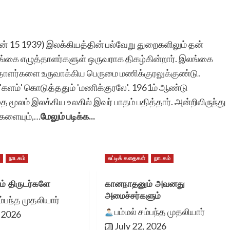
ன் 15 1939) இலக்கியத்தின் பல்வேறு துறைகளிலும் தன்
ங்கை எழுத்தாளர்களுள் ஒருவராக திகழ்கின்றார். இலங்கை
்தாளர்களை உருவாக்கிய பெருமை மணிக்குரலுக்குண்டு.
'களம்' கொடுத்ததும் 'மணிக்குரலே'. 1961ம் ஆண்டு
மூலம் இலக்கிய உலகில் இவர் பாதம் பதித்தார். அன்றிலிருந்து
களையும்,…
மேலும் படிக்க...
்
நாடகம்
சுட்டிக் கதைகள்
நாடகம்
ம் திருடர்களே
கானநாதனும் அவனது
அமைச்சர்களும்
ம்பந்த முதலியார்
பம்மல் சம்பந்த முதலியார்
, 2026
July 22, 2026