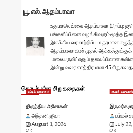
யூ.எல்.ஆதம்பாவா
உதுமாலெவ்வை ஆதம்பாவா (பிறப்பு: ஜூ
பங்களிப்பினை வழங்கிவரும் மூத்த இல
இலக்கிய வரலாற்றில் பல தரமான எழுத
ஆதம்பாவாவின் முதல் ஆக்கத்துக்குக் 
'மலையருவி' எனும் தலைப்பிலான கவிதை 
இன்று வரை காத்திரமான 45 சிறுகதை
தொடர்புள்ள சிறுகதைகள்
சுட்டிக் கதைகள்
சுட்டிக் கதைகள
திருந்திய அசோகன்
இருவர்களு
அந்தனி ஜீவா
பம்மல் ச
August 1, 2026
July 22
0
0