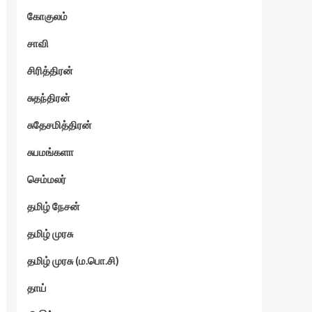
கோகுலம்
ேகம்
சாவி
சிரித்திரன்
சுதந்திரன்
சுதேசமித்திரன்
சுபமங்களா
செம்மலர்
தமிழ் நேசன்
தமிழ் முரசு
தமிழ் முரசு (ம.பொ.சி)
தாய்