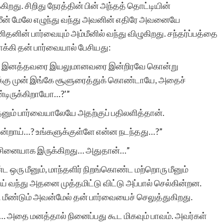
றது. சிறிது நேரத்தின் பின் அந்தத் தொட்டியின்
ரு மீன் மேலே எழுந்து வந்து அவனின் எதிரே அவனையே
ின் பார்வையும் அம்மீனில் வந்து விழுகிறது. சந்தர்ப்பத்தை
சுயமாக ஏற்படும்
க்கி தன் பார்வையால் பேசியது:
எண்ணங்கள் தவிர
ம் மற்ற இனத்தவரை இயலுமானவரை இன்றிரவே கொன்று
மனிதர்களுக்கு வாழ்க்கை
க்கு முன் இங்கே சூளுரைத்துக் கொண்டாயே, அதைச்
ண்டிருக்கிறாயோ…?'”
அனுபவங்கள் மூலம் நிறைய
ும் பார்வையாலேயே அதற்குப் பதிலளித்தான்.
எண்ணங்களையும், மனதில்
ின்றாய்…? உங்களுக்குள்ளே என்ன நடந்தது…?”
பதியும் அளவுக்கு சில
ச்சினையாக இருக்கிறது… அதுதான்…”
நினைவுகளையும்
ஒரு மீனும், மாந்தளிர் நிறங்கொண்ட மற்றொரு மீனும்
உண்டாக்குகிறது.
ாய் வந்து அதனை முத்தமிட்டு விட்டு அப்பால் செல்கின்றன.
இவைகளை எழுத்து
மீண்டும் அவன்மேல் தன் பார்வையைச் செலுத்துகிறது.
வடிவில் கொண்டு வர என்
அதை மனத்தால் நினைப்பது கூட மிகவும் பாவம். அவர்கள்