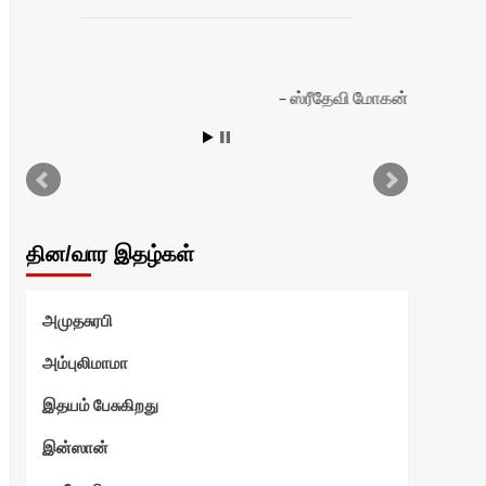
ஸ்ரீதேவி மோகன்
தின/வார இதழ்கள்
அமுதசுரபி
அம்புலிமாமா
இதயம் பேசுகிறது
இன்ஸான்