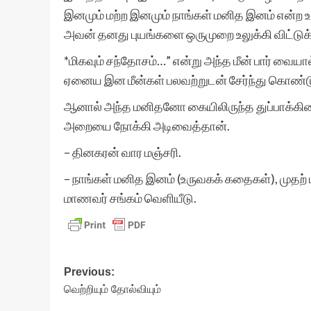
இனமும் மற்ற இனமும் நாங்கள் மனித இனம் என்ற 
அவன் தனது புயங்களை ஒருமுறை உலுக்கி விட்டு
*மிகவும் சந்தோசம்…” என்று அந்த மீன் பார் வையால
ஏனைய இன மீன்கள் பலவற்றுடன் சேர்ந்து கொண்ட
ஆனால் அந்த மனிதனோ கையிலிருந்த துப்பாக்கியை
அறையை நோக்கி அடிவைத்தான்.
– தினகரன் வார மஞ்சரி.
– நாங்கள் மனித இனம் (உருவகக் கதைகள்), முதற் 
மாணவர் சங்கம் வெளியீடு.
Post
Previous:
வெற்றியும் தோல்வியும்
navigation