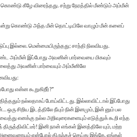
அதற்கு துணை இருப்போர்
 கொண்டு கீழே விரைந்தது. சற்று நேரத்தில் மீண்டும் அம்மீன்
அத்துணை பேருக்கும் என்
று கொண்டு அந்த மீன் தொட்டியிலே வாழும் மீன் களைப்
மனமார்ந்த நன்றிகள் பல.
.
அவர்கள் இப்பணியில்
பு இல்லை. மென்மையிருந்தது; சாந்தி நிலவியது.
மேலும் பல உயர்வுகளையும்,
ட அம்மீன் இப்போது அவனின் பார்வையை மிகவும்
லைத்து அவனின் பார்வையும் அம்மீனிலே
வெற்றிகளையும் அடைய
ினவியது:
ஆண்டவனை
ப்போது என்ன கூறுகிறீர்?”
வேண்டுகிறேன். எனது
்தித்ததும் நல்லதாகப் போய்விட்டது. இல்லாவிட்டால் இப்போது
வாழ்த்துகள்.
ு சிறிய இடத்திலே நீயும் நின் இனமும், இன் னும் பல
்து எனக்கு நல்ல அறிவுரைகளையும் எடுத்துக் கூறி எந்த
திருத்திவிட்டீர்! இனி நான் எங்கள் இனத்திலே யும், மற்ற
னைவரையும் என்போல் திருந்தச் செய்து இங்கே, எங்கள்