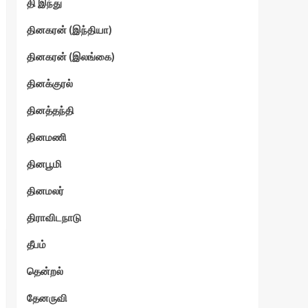
தி இந்து
தினகரன் (இந்தியா)
தினகரன் (இலங்கை)
தினக்குரல்
தினத்தந்தி
தினமணி
தினபூமி
தினமலர்
திராவிடநாடு
தீபம்
தென்றல்
தேனருவி