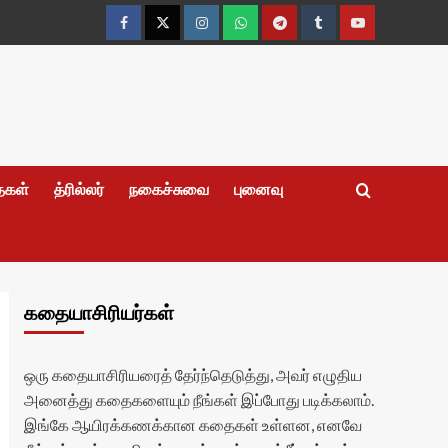
Facebook
Twitter
Instagram
Whatsapp
Telegram
Tumblr
YouTube
தைகள்
த்ரில்லர்
நகைச்சுவை
புனைவு
கதையாசிரியர்கள்
ஒரு கதையாசிரியரைத் தேர்ந்தெடுத்து, அவர் எழுதிய
அனைத்து கதைகளையும் நீங்கள் இப்போது படிக்கலாம்.
இங்கே ஆயிரக்கணக்கான கதைகள் உள்ளன, எனவே