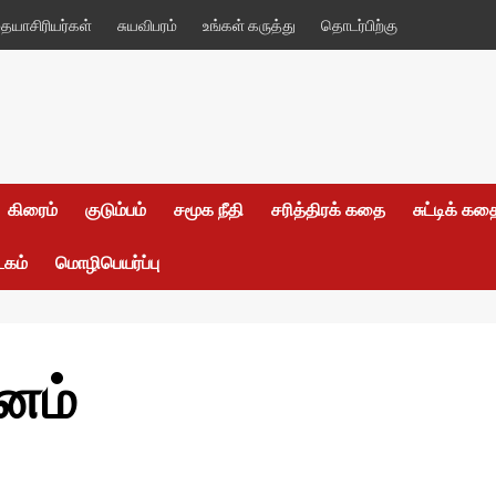
யாசிரியர்கள்
சுயவிபரம்
உங்கள் கருத்து
தொடர்பிற்கு
கிரைம்
குடும்பம்
சமூக நீதி
சரித்திரக் கதை
சுட்டிக் க
டகம்
மொழிபெயர்ப்பு
னம்