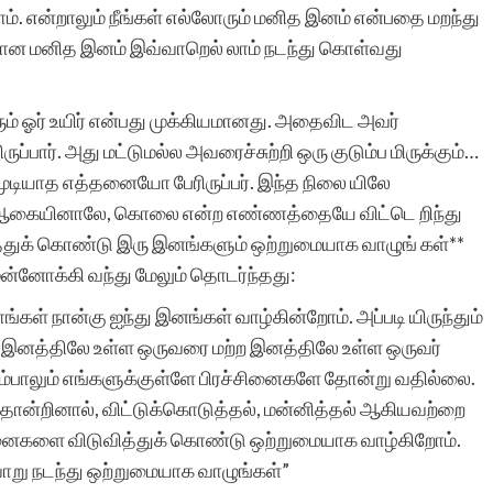
ம். என்றாலும் நீங்கள் எல்லோரும் மனித இனம் என்பதை மறந்து
போன்ற சிலர்
ப்பான மனித இனம் இவ்வாறெல் லாம் நடந்து கொள்வது
ஆசைப்படுவார்கள்.ஆனால்
தனியே நாட்குறிப்பு போல்
ம் ஓர் உயிர் என்பது முக்கியமானது. அதைவிட அவர்
ர். அது மட்டுமல்ல அவரைச்சுற்றி ஒரு குடும்ப மிருக்கும்…
எழுதுவதை விட சில
ுடியாத எத்தனையோ பேரிருப்பர். இந்த நிலை யிலே
கற்பனைகள் சேர்ந்த கதை
ஆகையினாலே, கொலை என்ற எண்ணத்தையே விட்டெ றிந்து
்த்துக் கொண்டு இரு இனங்களும் ஒற்றுமையாக வாழுங் கள்**
வடிவில் எழுத விழையும்
 முன்னோக்கி வந்து மேலும் தொடர்ந்தது:
எனைப் போன்றவர்களுக்கு
்கள் நான்கு ஐந்து இனங்கள் வாழ்கின்றோம். அப்படி யிருந்தும்
ஆதரவு அளித்து ஒரு
் இனத்திலே உள்ள ஒருவரை மற்ற இனத்திலே உள்ள ஒருவர்
ெரும்பாலும் எங்களுக்குள்ளே பிரச்சினைகளே தோன்று வதில்லை.
இணையதள மேடை
 தோன்றினால், விட்டுக்கொடுத்தல், மன்னித்தல் ஆகியவற்றை
அமைத்து தந்திருக்கும்
சினைகளை விடுவித்துக் கொண்டு ஒற்றுமையாக வாழ்கிறோம்.
‘சிறுகதை.காம்’ நிறுவனர்,
ாறு நடந்து ஒற்றுமையாக வாழுங்கள்”