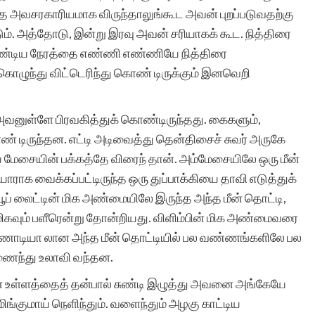
த அவசரகாரியமாக விருந்தாலுங்கூட அவன் புறப்படுவதற்கு
டும். அத்தோடு, இன்று இரவு அவன் சரியாகக் கூட. நித்திரை
க வேண்டிய நேரத்தை எண்ணி எண்ணியே நித்திரை
கொழுந்து விட்டெரிந்து கொண் டிருக்கும் இனவெறி
வனுள்ளே பிரவகித்துக் கொண்டிருந்தது. கைகளும்,
ொண் டிருந்தன. எட்டி அடிவைத்து தென்திசைச் சுவர் அருகே
ிய மேசையின் பக்கத்தே விரைந் தான். அம்மேசையிலே ஒரு மீன்
ராக வைக்கப்பட்டிருந்த ஒரு துப்பாக்கியை தாவி எடுத்துக்
ியூப் லைட்டின் மிக அண்மையிலே இருந்த அந்த மீன் தொட்டி,
ிகவும் பளீரென்று தோன்றியது. விளிம்பின் மிக அண்மைவரை
்த கண்ணாடியா லான அந்த மீன் தொட்டியில் பல வண்ணங்களிலே பல
ணைந்து உலாவி வந்தன.
் உள்ளத்தைத் தன்பால் சுண்டி இழுத்து அவனை அங்கேயே
மிங்குமாய் நெளிந்தும். வளைந்தும் அழகு காட்டிய