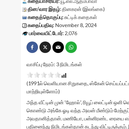
கதையாசிரியர்:
யூ.எல்.ஆதம்பாவா
தின/வார இதழ்:
தினகரன் (இலங்கை)
கதைத்தொகுப்பு:
சுட்டிக் கதைகள்
கதைப்பதிவு:
November 8, 2024
பார்வையிட்டோர்:
2,076
வாசிப்பு நேரம்:
3
நிமிடங்கள்
(1991ல் வெளியான சிறுகதை, ஸ்கேன் செய்யப்பட்ட
மாற்றியுள்ளோம்)
அந்த வீட்டின் முன் ‘ஹோல்’, ரியூப் லைட்டின் ஒளி 
கொண்டு அங்கே ஓடி வந்த அவன் மீண்டும் மேற்குப்
அவதானித்தான். மணியோ, பன்னிரண்ட ரையை எட்டி
பதினைந்து நிமிடங்கள்தான் கடந்து விட்டிருக்கும்