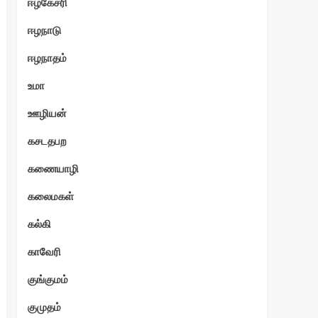
ஈழகேசரி
ஈழநாடு
ஈழநாதம்
உமா
ஊழியன்
கசடதபற
கணையாழி
கலைமகள்
கல்கி
காவேரி
குங்குமம்
குமுதம்