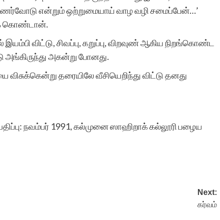
உணர்வோடு என்றும் ஒற்றுமையாய் வாழ வழி சமைப்பேன்…’
ரா.நீலம
க் கொண்டான்.
் இயம்பி விட்டு, சிவப்பு, கறுப்பு, விறவுண் ஆகிய நிறங்கொண்ட
ு அங்கிருந்து அகன்று போனது.
 விசுக்கென்று தரையிலே வீசியெறிந்து விட்டு தனது
பதிப்பு: நவம்பர் 1991, கல்முனை ஸாஹிறாக் கல்லூரி பழைய
Next:
கர்வம்