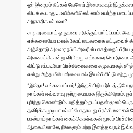
ஓர் இனமும் நீங்கள் வேறோர் இனமாகவும் இருக்கலா
விடக் கூடாது… உயிர்களிலெல் லாம் உயர்ந்த படை
அநாகரிகமல்லவா?
சாதாரணமாய் ஒருவரை எடுத்துப் பார்ப்போம். அவரு
எத்தனையோ மனக் கோட்டைகளைக் கட்டிவைத் திருப்பா
அத்தோடு அவரை நம்பி அவரின் பாசத்தைப் பிரிய ம
அவரைக்கொன்று விடுவது எவ்வளவு கொடுமை. 
விட்டு எப்படியோ பிரச்சினைகளை சுமுகமாகத் தீர
என்று அந்த மீன் பார்வையால் இயம்பிலிட்டு சற்று
“இதோ! எங்களைப்பார்! இந்தச்சிறிய இடத் திலே நாங
நாங்கள் எவ்வளவு ஒற்றுமையாக இருக்கிறோம். ஓர
புரிந்து கொண்டும், மதித்தும் நடப்பதன் மூலம் ப
தவிர்க்க முடியாமல் எப்போதாவது பிரச்சினை கள்
பரஸ்பரம் நாங்கள் கைக்கொள்வதன் மூலம் பிரச்
ஆகையினாலே, நீங்களும் மற்ற இனத்தவரும் இவ்வ