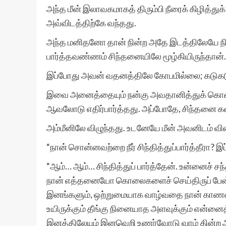
அந்த மீன் இலாவகமாகத் திரும்பி நீரைக் கிழித்துக்
அவ்விடத்திற்கே வந்தது.
அந்த மனிதனோ தான் நின்ற அதே இடத்திலேயே நின்
பார்த்தவண்ணம் சிந்தனையிலே மூழ்கியிருந்தான்
இப்போது அவன் வதனத்திலே கோபமில்லை; கடுகடுப்
இவை அனைத்தையும் நன்கு அவதானித்துக் கொண்
ஆவலோடு எதிர்பார்த்தது. அப்போதே, சிந்தனை க
அம்மீனிலே விழுந்தது. உடனேயே மீன் அவனிடம் வ
“நான் சொன்னவற்றை நீர் சிந்தித்துப்பார்த்தீரா? இ
“ஆம்… ஆம்… சிந்தித்துப் பார்த்தேன். உன்னைச் சந
நான் எத்தனையோ கொலைகளைச் செய்திருப் பேன்… ஒர
இனங்களும், ஒற்றுமையாக வாழ்வதை நான் காணவைத
உயிருக்கும் தீங்கு நினையாத அளவுக்கும் என்னைத் 
இனத்திலேயும் இனவெறி உணர்வோடு வாழ் கின்ற அ