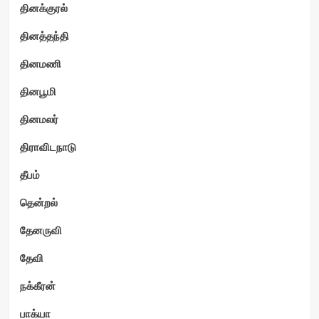
தினக்குரல்
தினத்தந்தி
தினமணி
தினபூமி
தினமலர்
திராவிடநாடு
தீபம்
தென்றல்
தேனருவி
தேவி
நக்கீரன்
பாக்யா