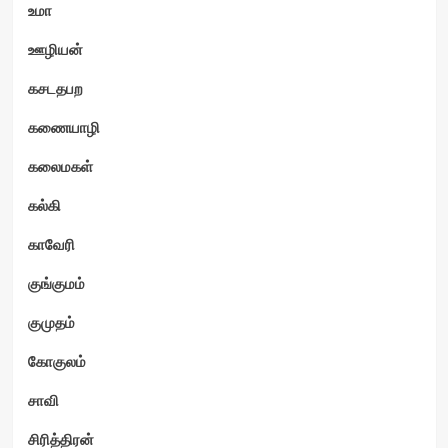
உமா
ஊழியன்
கசடதபற
கணையாழி
கலைமகள்
கல்கி
காவேரி
குங்குமம்
குமுதம்
கோகுலம்
சாவி
சிரித்திரன்