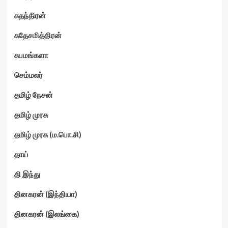
சுதந்திரன்
சுதேசமித்திரன்
சுபமங்களா
செம்மலர்
தமிழ் நேசன்
தமிழ் முரசு
தமிழ் முரசு (ம.பொ.சி)
தாய்
தி இந்து
தினகரன் (இந்தியா)
தினகரன் (இலங்கை)