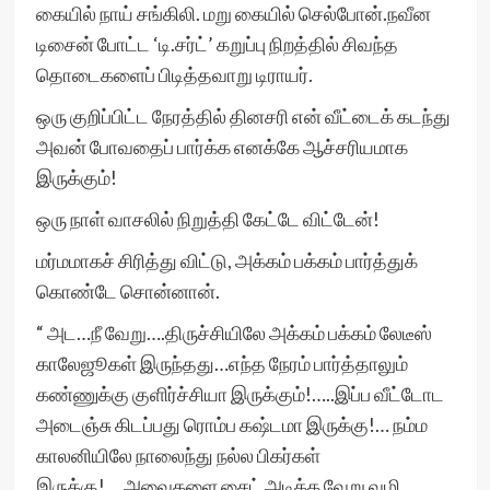
கையில் நாய் சங்கிலி. மறு கையில் செல்போன்.நவீன
டிசைன் போட்ட ‘டி.சர்ட்’ கறுப்பு நிறத்தில் சிவந்த
தொடைகளைப் பிடித்தவாறு டிராயர்.
ஒரு குறிப்பிட்ட நேரத்தில் தினசரி என் வீட்டைக் கடந்து
அவன் போவதைப் பார்க்க எனக்கே ஆச்சரியமாக
இருக்கும்!
ஒரு நாள் வாசலில் நிறுத்தி கேட்டே விட்டேன்!
மர்மமாகச் சிரித்து விட்டு, அக்கம் பக்கம் பார்த்துக்
கொண்டே சொன்னான்.
“ அட…நீ வேறு….திருச்சியிலே அக்கம் பக்கம் லேடீஸ்
காலேஜூகள் இருந்தது…எந்த நேரம் பார்த்தாலும்
கண்ணுக்கு குளிர்ச்சியா இருக்கும்!…..இப்ப வீட்டோட
அடைஞ்சு கிடப்பது ரொம்ப கஷ்டமா இருக்கு!… நம்ம
காலனியிலே நாலைந்து நல்ல பிகர்கள்
இருக்கு!….அவைகளை சைட் அடிக்க வேறு வழி