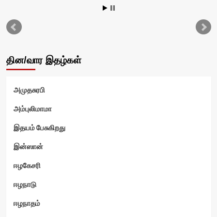
தின/வார இதழ்கள்
அமுதசுரபி
அம்புலிமாமா
இதயம் பேசுகிறது
இன்ஸான்
ஈழகேசரி
ஈழநாடு
ஈழநாதம்