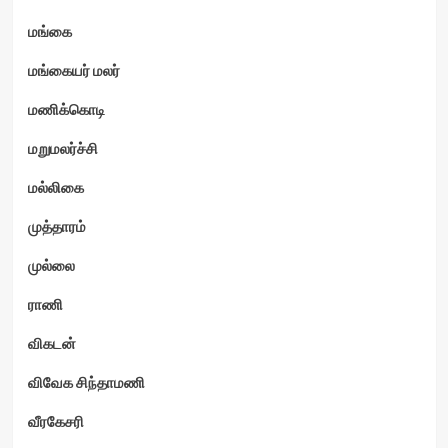
மங்கை
மங்கையர் மலர்
மணிக்கொடி
மறுமலர்ச்சி
மல்லிகை
முத்தாரம்
முல்லை
ராணி
விகடன்
விவேக சிந்தாமணி
வீரகேசரி