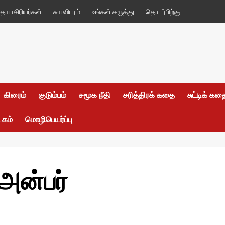
யாசிரியர்கள்
சுயவிபரம்
உங்கள் கருத்து
தொடர்பிற்கு
கிரைம்
குடும்பம்
சமூக நீதி
சரித்திரக் கதை
சுட்டிக் க
டகம்
மொழிபெயர்ப்பு
 அன்பர்