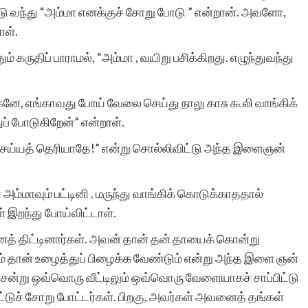
ு வந்து “அம்மா எனக்குச் சோறு போடு ” என்றான். அவளோ,
மகிழ்ச்சியை
ாள்.
தெரிவித்துக்கொள்கிறேன்.
் கருதிப் பாராமல், “அம்மா , வயிறு பசிக்கிறது. எழுந்துவந்து
எங்கள் கனவுகளை
நனவாக்கி எங்களுக்கு உற்ற
ே, எங்காவது போய் வேலை செய்து நாலு காசு கூலி வாங்கிக்
ப் போடுகிறேன்” என்றாள்.
துணையாக தாங்கள்
ெய்யத் தெரியாதே!” என்று சொல்லிவிட்டு அந்த இளைஞன்
அளிக்கும் உற்சாகத்திற்கும்,
ஊக்கத்திற்கும் எனது
ம்மாவும் பட்டினி . மருந்து வாங்கிக் கொடுக்காததால்
எண்ணிலடங்கா நன்றிகள
 இறந்து போய்விட்டாள்.
ஏற்றுக்கொள்ளுங்கள்.
த் திட்டினார்கள். அவன் தான் தன் தாயைக் கொன்று
றகும் தான் உழைத்துப் பிழைக்க வேண்டும் என்று அந்த இளை ஞன்
உலகெங்குமுள்ள
ென்று ஒவ்வொரு வீட்டிலும் ஒவ்வொரு வேளையாகச் சாப்பிட்டு
தமிழர்களின் ரசனைகளை
பட்டுச் சோறு போட்டர்கள். பிறகு, அவர்கள் அவனைத் தங்கள்