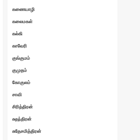
கணையாழி
கலைமகள்
கல்கி
காவேரி
குங்குமம்
குமுதம்
கோகுலம்
சாவி
சிரித்திரன்
சுதந்திரன்
சுதேசமித்திரன்