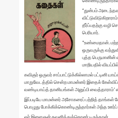
கொண்டிருந்தார்கள
“துன்பம் அடைந்தவ
விட்டுவிடுகிறார
தீர்ப்பதற்கு வழி ச
பெரியார்.
”உண்மைதான். மற்ற
ஒருவருக்கு வந்துவி
புத்த பெருமானின்
மாறியதில் வியப்பில
கவிஞர் ஒருவர் சாப்பாட்டுக்கில்லாமல் பட்டினி யா
மாறுவேடத்தில் சென்ற மாமன்னர் இதைக் கேள்விப்
வண்டியாய்த் தானியங்கள் அனுப்பி வைத்தாராம்’ எ
இப்படியே மாமன்னர் அசோகரைப் பற்றித் தாங்கள் கேள
பொழுது போக்கிக்கொண்டிருந்தார்கள் அந்த ஊர்ப்
ஓர் இளைஞன் கவனித்துக்கொண் டிருந்தான்.