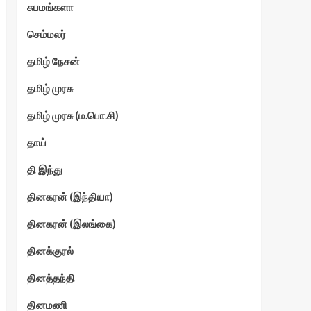
சுபமங்களா
செம்மலர்
தமிழ் நேசன்
தமிழ் முரசு
தமிழ் முரசு (ம.பொ.சி)
தாய்
தி இந்து
தினகரன் (இந்தியா)
தினகரன் (இலங்கை)
தினக்குரல்
தினத்தந்தி
தினமணி