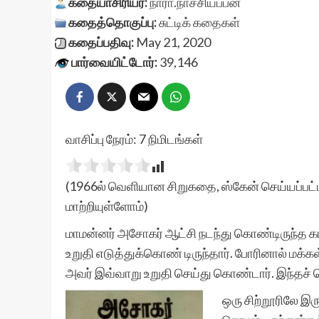
கதையாசிரியர்:
நாரா.நாச்சியப்பன்
கதைத்தொகுப்பு:
சுட்டிக் கதைகள்
கதைப்பதிவு:
May 21, 2020
பார்வையிட்டோர்:
39,146
வாசிப்பு நேரம்:
7
நிமிடங்கள்
(1966ல் வெளியான சிறுகதை, ஸ்கேன் செய்யப்பட்ட
மாற்றியுள்ளோம்)
மாமன்னர் அசோகர் ஆட்சி நடந்து கொண்டிருந்த 
உறுதி எடுத்துக்கொண் டிருந்தார். போரினால் மக்க
அவர் இவ்வாறு உறுதி செய்து கொண்டார். இந்தச் ச
ஒரு சிற்றூரிலே இரு