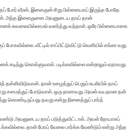
ப் போர் வீரன். இளைஞன் சிறு பிள்ளையாய் இருந்த போதே
 போனான். அந்த இளைஞனை அவனுடைய தாய் தான்
என்னைப் போன்ற வளர்ந்து
வனைக் கவலையில்லாமல் வளர்த்து வந்தாள். ஒரே பிள்ளையாகை
வரும் எழுத்தாளர்களுக்கு
“சிறுகதைகள்.காம்” ஒரு
் போகவில்லை. வீட்டில் சாப்பிட்டுவிட்டு வெளியில் எங்கா வது
வரப்பிரசாதமாகும். தங்கள்
க் கடிந்து கொள்ளுவாள். படிக்கவில்லை என்றாலும் ஏதாவது
அன்பிற்கும்,
அங்கீகாரத்திற்கும்,
ள்ளிவிடுவான். தான் உழைத்துப் பெறும் கூலியில் தாய்
ஆதரவிற்கும்,
் சோறு சமைத்துப் போடுவாள். ஒரு நாளாவது அவன் வயதான தன்
்து கொண்டிருப்பது தவறு என்று நினைத்துப் பார்த்
இணையதளத்தில் எனது
எழுத்துக்களை இடம் பெற
 கொண்டு அவனுடைய தாய் படுத்துவிட்டாள். அவள் நோயாகப்
செய்ததற்கும் ஈடில்லா
கிடைக்கவில்லை. தான் போய் வேலை பார்க்க வேண்டும் என்று அந்த