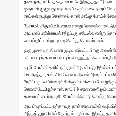
தலைநகரம் மிகத் தொலைவில் இருந்தது. அவ்வளவு
ஒருநாள் முழுவதும் நடந்த பிறகும் தலைநகரம் வ
நாட்கள் நடந்து சென்றால் தான் அங்கு போய்ச் சேர
பேசாமல் திரும்பிவிடலாமா என்று நினைத்தான். ஆன
அவரைப் பார்க்காமல் இருப்பது சரியல்ல என்று தோன
வேண்டும் என்று முடிவு செய்து கொண்டான்.
ஒரு முறை உறுதியான முடிவு ஏற்பட்ட பிறகு அவன்
பசியையும், களைப்பையும் பொறுத்துக் கொண்டு அ
வழிப்போக்கர்களில் ஓரிருவர் அவன் மீது இரக்கப் பட்
கொடுத்தார்கள். சில வேளை அவன் அரைப் பட்டினி 
நேரிட்டது. வயிற்றைக் கிள்ளும் பசியைப் பொறுத்
கொண்டேயிருந்தான். காட்டுச் சாலைகளிலும், ஊர்த
களையும் கடந்து ஒரே நோக்கத்தோடு சென்று கொண
அவன் புறப்பட்ட ஐந்தாவது நாள் சாலையின் வழியில
அந்தத் துறவியின் தோற்றம் எடுப்பாக இருந்தது. சிங்