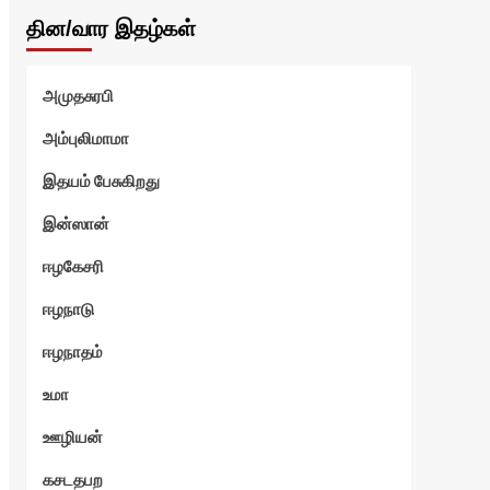
தின/வார இதழ்கள்
அமுதசுரபி
அம்புலிமாமா
இதயம் பேசுகிறது
இன்ஸான்
ஈழகேசரி
ஈழநாடு
ஈழநாதம்
உமா
மேஷ்
ஊழியன்
கசடதபற