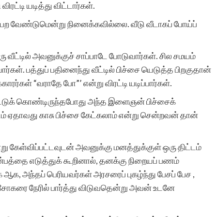
ிரட்டி யடித்து விட்டார்கள்.
ஒன்றிணைப்பதற்கான
பெற வேண்டுமென்று நினைக்கவில்லை. வீடு வீடாகப் போய்ப்
தங்கள் முயற்சி
பாராட்டுதலுக்குரியது.
 வீட்டில் அவனுக்குச் சாப்பாடே போடுவார்கள். சில சமயம்
தொடரட்டும் உங்கள்
்கள். பத்துப் பதினைந்து வீட்டில் பிச்சை யெடுத்த பிறகுதான்
்காரர்கள் “வராதே போ”’ என்று விரட்டி யடிப்பார்கள்.
சேவைகள்; ஓங்குக உங்கள்
ேட்டுக் கொண்டிருந்தபோது அந்த இளைஞன் பிச்சைக்
புகழ்.
ம் ஏதாவது காசு பிச்சை கேட்கலாம் என்று சென்றவன் தான்
 கேள்விப்பட்டவுடன் அவனுக்கு மனத்துக்குள் ஒரு திட்டம்
ன்பத்தை எடுத்துக் கூறினால், தனக்கு நிறையப் பணம்
, அந்தப் பெரியவர்கள் அரசரைப் புகழ்ந்து பேசப் பேச ,
விஜி ர
சோகரை நேரில் பார்த்து விடுவதென்று அவன் உடனே