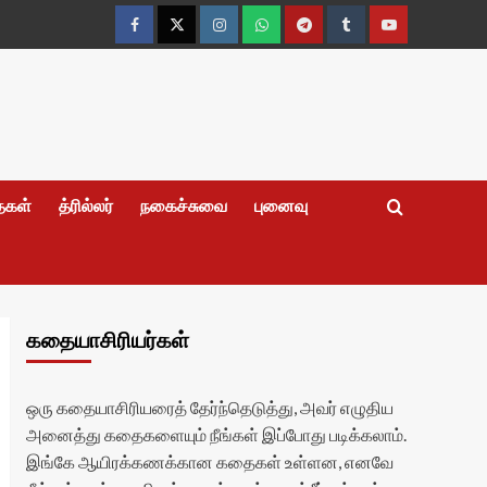
Facebook
Twitter
Instagram
Whatsapp
Telegram
Tumblr
YouTube
தைகள்
த்ரில்லர்
நகைச்சுவை
புனைவு
கதையாசிரியர்கள்
ஒரு கதையாசிரியரைத் தேர்ந்தெடுத்து, அவர் எழுதிய
அனைத்து கதைகளையும் நீங்கள் இப்போது படிக்கலாம்.
இங்கே ஆயிரக்கணக்கான கதைகள் உள்ளன, எனவே