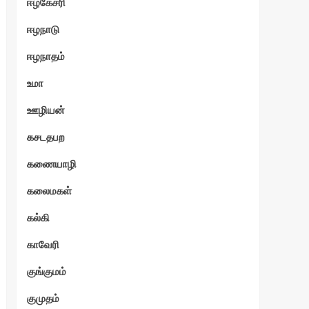
ஈழகேசரி
ஈழநாடு
ஈழநாதம்
உமா
ஊழியன்
கசடதபற
கணையாழி
கலைமகள்
கல்கி
காவேரி
குங்குமம்
குமுதம்