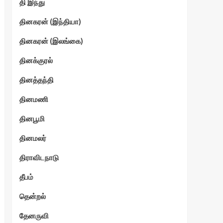
தி இந்து
தினகரன் (இந்தியா)
தினகரன் (இலங்கை)
தினக்குரல்
தினத்தந்தி
தினமணி
தினபூமி
தினமலர்
திராவிடநாடு
தீபம்
தென்றல்
தேனருவி