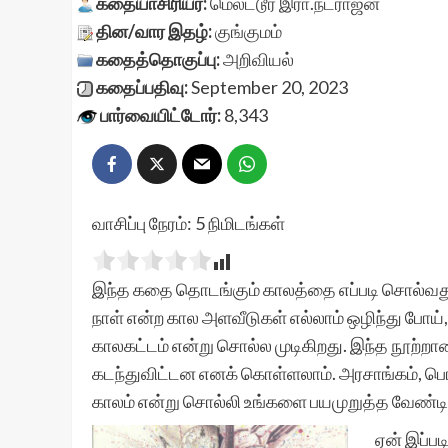
கதையாசிரியர்:
மெலட்டூர் இரா.நடராஜன்
தின/வார இதழ்:
குங்குமம்
கதைத்தொகுப்பு:
அறிவியல்
கதைப்பதிவு:
September 20, 2023
பார்வையிட்டோர்:
8,343
வாசிப்பு நேரம்:
5
நிமிடங்கள்
இந்த கதை தொடங்கும் காலத்தை எப்படி சொல்வது எ
நாள் என்ற கால அளவீடுகள் எல்லாம் ஒழிந்து போய்
காலகட்டம் என்று சொல்ல முடிகிறது. இந்த நூற்றா
கடந்துவிட்டன எனக் கொள்ளலாம். அரசாங்கம், பொ
காலம் என்று சொல்லி உங்களை பயமுறுத்த வேண்டிய
ஏன் இப்ப