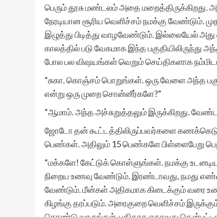
பெரும் தூசு மண்டலம் அதை மறைத்திருக்கிறது. அ
நேரடியான சூரிய வெளிச்சம் நமக்கு வேண்டும். முத
இழுத்து பிடித்து வாழவேண்டும். இல்லையேல் அது
காலத்தில் படு வேகமாக இந்த பகுதியிலிருந்து அந
போல பல விஷயங்கள் வெறும் செய்திகளாக நம்மிடம
“சுகா. கொஞ்சம் பொறுங்கள். ஒரு வேளை அந்த பகுத
என்று ஒரு முறை சொன்னீர்களே?”
“ஆமாம். அந்த அச்சுறுத்தலும் இருக்கிறது. வேண்ட
ஜோடோ தன் கூட்டத்திலிருப்பவர்களை கணக்கெடுக்
பெண்கள். அதிலும் 15 பெண்களே பிள்ளைபேறு பெற
“மக்களே! கேட்டுக் கொள்ளுங்கள். நமக்கு உடனட
நிறைய உணவு வேண்டும். இரண்டாவது, நமது எண
வேண்டும். மீன்கள் அதிகமாக கிடைக்கும் வரை 
கிழங்கு தரப்படும். அரைகுறை வெளிச்சம் இருக்
கொண்டு வாருங்கள். புதிதாக ஏதாவது தென்பட்டால்