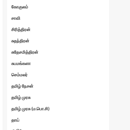
கோகுலம்
ேகம்
சாவி
சிரித்திரன்
சுதந்திரன்
சுதேசமித்திரன்
சுபமங்களா
செம்மலர்
தமிழ் நேசன்
தமிழ் முரசு
தமிழ் முரசு (ம.பொ.சி)
தாய்