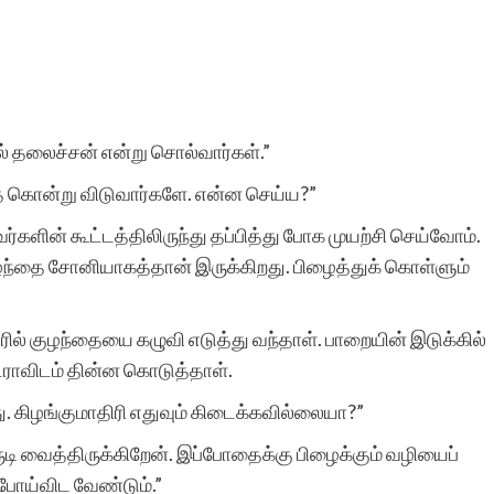
போன்ற சிலர்
ஆசைப்படுவார்கள்.ஆனால்
தனியே நாட்குறிப்பு போல்
் தலைச்சன் என்று சொல்வார்கள்.”
எழுதுவதை விட சில
இதை கொன்று விடுவார்களே. என்ன செய்ய?”
கற்பனைகள் சேர்ந்த கதை
்களின் கூட்டத்திலிருந்து தப்பித்து போக முயற்சி செய்வோம்.
வடிவில் எழுத விழையும்
குழந்தை சோனியாகத்தான் இருக்கிறது. பிழைத்துக் கொள்ளும்
எனைப் போன்றவர்களுக்கு
ஆதரவு அளித்து ஒரு
ல் குழந்தையை கழுவி எடுத்து வந்தாள். பாறையின் இடுக்கில்
ேராவிடம் தின்ன கொடுத்தாள்.
இணையதள மேடை
ு. கிழங்குமாதிரி எதுவும் கிடைக்கவில்லையா?”
அமைத்து தந்திருக்கும்
ிருடி வைத்திருக்கிறேன். இப்போதைக்கு பிழைக்கும் வழியைப்
‘சிறுகதை.காம்’ நிறுவனர்,
் போய்விட வேண்டும்.”