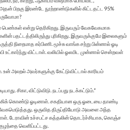
ம், நீர், காற்று, ஆகாயம் விஷமாக போய்விட,
தன் பிறகு இரண்டே நூற்றாண்டுகளில் கிட்டதட்ட 95%
ு வருவோமா?
சுயமாக ஏற்படும்
ரும் பெண்கள் என்று தெரிகிறது. இருவரும் வேகவேகமாக
எண்ணங்கள் தவிர
்களின் பதட்டத்திலிருந்து புரிகிறது. இருவருக்குமே இலைகளும்
தி நிறைமாத கர்பிணி. மூச்சு வாங்க சற்று பின்னால் ஓடி
மனிதர்களுக்கு வாழ்க்கை
பி உட்கார்ந்து விட்டாள். வலியில் ஓலமிட முன்னால் சென்றவள்
அனுபவங்கள் மூலம் நிறைய
எண்ணங்களையும், மனதில்
 உன் அலறல் அவர்களுக்கு கேட்டுவிட்டால் காரியம்
பதியும் அளவுக்கு சில
யாது. சிகா, விட்டுவிடு. நடப்பது நடக்கட்டும்.”
நினைவுகளையும்
க்கிக் கொண்டு ஓடினாள். சகதியான ஒரு ஓடையை தாண்டி
உண்டாக்குகிறது.
ல் வேகமெடுத்தது. ஒருவித திருப்தியோடு அவளை அந்த
இவைகளை எழுத்து
ள். டேராவின் உச்சபட்ச கத்தலின் தொடர்ச்சியாக, கொஞ்ச
வடிவில் கொண்டு வர என்
 குழந்தை வெளிப்பட்டது.