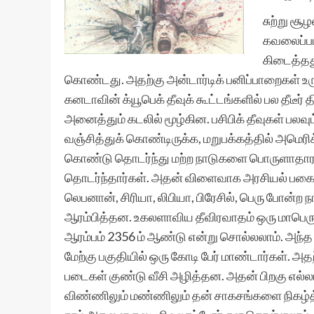
சுற்று சூ
கவலைப்பட
கிடைத்தத
கொண்டது. அதற்கு அன்டார்டிக் பனிப்பாறைகள் உ
கனடாவின் க்யூபெக் தீவுக் கூட்டங்களில் பல தீடீ
அனைத்தும் கடலில் மூழ்கின. பசிபிக் தீவுகள் ப
வஞ்சித்துக் கொண்டிருக்க, மறுபக்கத்தில் அமெரிக
கொண்டு தொடர்ந்து மற்ற நாடுகளை பொருளாதார 
தொடர்ந்தார்கள். அதன் விளைவாக அரசியல் பகை மே
லெபனான், சிரியா, லிபியா, பிரேசில், பெரு போன்ற
ஆரம்பித்தன. உகலளாவிய தீவிரவாதம் ஒரு மாபெரும
ஆரம்பம் 2356 ம் ஆண்டு என்று சொல்லலாம். அந்த 
மேற்கு பகுதியில் ஒரு கோடி பேர் மாண்டார்கள். 
படைகள் குண்டு வீசி அழித்தன. அதன் பிறகு எல்
விண்ணிலும் மண்ணிலும் தன் சாகசங்களை நிகழ்த்த