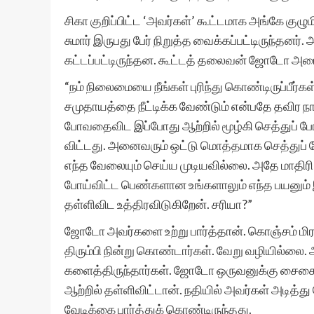
சிகா குறிப்பிட்ட ‘அவர்கள்’ கூட்டமாக அங்கே க
சுமார் இருபது பேர் நிறுத்த வைக்கப்பட்டிருந்த
கட்டப்பட்டிருந்தன. கூட்டத் தலைவன் ஜோடோ அ
“நம் நிலைமையை நீங்கள் புரிந்து கொண்டிருப்பீர்க
சமுதாயத்தை நீட்டிக்க வேண்டும் என்பதே தவிர நாம்
போவதைவிட இப்போது ஆற்றில் மூழ்கி செத்துப் போ
விட்டது. அனைவரும் ஒட்டு மொத்தமாக செத்துப
எந்த வேலையும் செய்ய முடியவில்லை. அதே மாதிரி
போய்விட்ட பெண்களான உங்களாலும் எந்த பயனும்
தள்ளிவிட உத்திரவிடுகிறேன். சரியா?”
ஜோடோ அவர்களை உற்று பார்த்தான். கொஞ்சம் மி
திரும்பி நின்று கொண்டார்கள். வேறு வழியில்லை. 
களைத்திருந்தார்கள். ஜோடோ ஒருவனுக்கு சைகை 
ஆற்றில் தள்ளிவிட்டான். நதியில் அவர்கள் அடித
வேடிக்கை பார்த்துக் கொண்டிருந்தது.