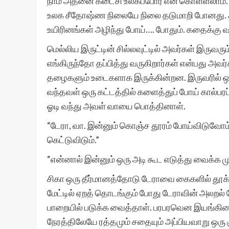
நாம் அதனை கடைசி உலகப்போர் என கொள்ளலாம். நில
உலக சீதோஷ்ண நிலையே நிலை தடுமாறி போனது. அ
உயிரினங்கள் அழிந்து போய்…. போதும். கதைக்க
மெல்லிய இருட்டின் சில்லவுட்டில் அவர்கள் இருவ
எங்கிருந்தோ தப்பித்து வருகிறார்கள் என்பது அவர
தழைகளும் உடைகளாக இருக்கின்றன. இருவரில் ஒருத்
வந்தவள் ஒரு கட்டத்தில் களைத்துப் போய் கால்பரப்
ஓடி வந்து அவள் வாயை பொத்தினாள்.
“டேரா, வா. இன்னும் கொஞ்ச தூரம் போய்விடுவோம்.
கெட்டுவிடும்.”
“என்னால் இன்னும் ஒரு அடி கூட எடுத்து வைக்க முடி
சிகா ஒரு தீர்மானத்தோடு டேராவை கைகளில் தூ
மேட்டில் ஏறத் தொடங்கும் போது டேராவின் அலற
பாறையில் படுக்க வைத்தாள். பரபரவென இயங்கினா
நேரத்திலேயே ரத்தமும் சதையும் அப்பியவாறு ஒரு