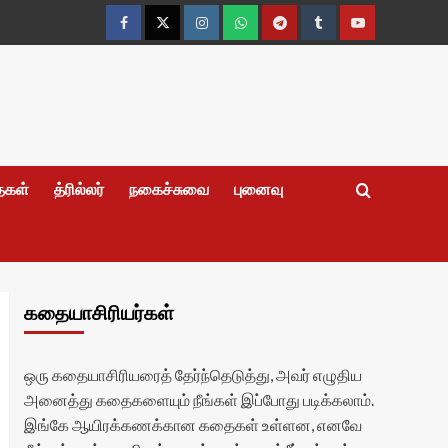
Facebook
Twitter
Instagram
Whatsapp
Telegram
Tumblr
YouTube
தைகள்
த்ரில்லர்
நகைச்சுவை
புனைவு
கதையாசிரியர்கள்
ஒரு கதையாசிரியரைத் தேர்ந்தெடுத்து, அவர் எழுதிய
அனைத்து கதைகளையும் நீங்கள் இப்போது படிக்கலாம்.
இங்கே ஆயிரக்கணக்கான கதைகள் உள்ளன, எனவே