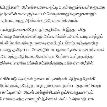
அதற்கு துணை இருப்போர்
ுழுமியிருந்தனர். ஆற்றங்கரையை ஒட்டி ஆண்களும் பெண்களுமாக
அத்துணை பேருக்கும் என்
னர். அவர்களின் கைகளும் வாயும் கொடிகளாலும் தழைகளாலும்
மைதியாக வந்து அவர்கள் எதிரே வணங்கினான்.
மனமார்ந்த நன்றிகள் பல.
ள் என்று நினைக்கிறேன். நம் குறிக்கோள் இந்த மனித
அவர்கள் இப்பணியில்
 வாழ வேண்டும் என்பது அல்ல. நீங்கள் பசியில் வாடி செத்துப்
மேலும் பல உயர்வுகளையும்,
ய்விடுவதே நல்லது. உணவு கையிருப்பு ரொம்பவும் குறைந்து
் போவது தவிர்கப்பட வேண்டும். வயதான ஆண்களான உங்களால்
வெற்றிகளையும் அடைய
 அளவுக்கு அதிகமாகவே பிள்ளை பேற்றை பெற்று நலிந்து
ஆண்டவனை
 இல்லை. எனவே உங்கள் சம்மதத்தோடு உங்களை ஆற்றில்
வேண்டுகிறேன். எனது
ரட்சியோடு அவர்கள் தலையாட்டினார்கள். ஆற்றை நோக்கி
வாழ்த்துகள்.
அவர்களுக்கு நேற்று முழுவதும் உணவு தரப்படாததால் மிகவும்
காட்டினான். அவன் மரக்குச்சியால் ஒவ்வொருவரையும்
்து போவதை எந்த சலனமும் இல்லாமல் கூட்டம் அமைதியாக