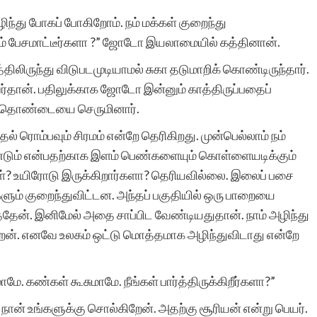
ழிந்து போகப் போகிறோம். நம் மக்கள் குறைந்து
ரா.நீலம
றும் பேசமாட்டீர்களா ?” ஜோடோ இயலாமையில் கத்தினான்.
லிருந்து விடுபடமுடியாமல் சுகா தடுமாறிக் கொண்டிருந்தார்.
வர்தான். பதிலுக்காக ஜோடோ இன்னும் காத்திருப்பதைப்
்டு தொண்டையை செருமினார்.
தல் ரொம்பவும் சிரமம் என்றே தெரிகிறது. முன்பெல்லாம் நம்
்டும் என்பதற்காக இளம் பெண்களையும் கொள்ளையடிக்கும்
்கள்? உயிரோடு இருக்கிறார்களா? தெரியவில்லை. இலைப் பசை
களும் குறைந்துவிட்டன. அந்தப் பகுதியில் ஒரு பாறையை
ர்த்தேன். இனிமேல் அதை சாப்பிட வேண்டியதுதான். நாம் அழிந்து
ேன். எனவே உலகம் ஒட்டு மொத்தமாக அழிந்துவிடாது என்றே
ே. கண்கள் கூசுமாமே. நீங்கள் பார்த்திருக்கிறீர்களா?”
ான் உங்களுக்கு சொல்கிறேன். அதற்கு சூரியன் என்று பெயர்.