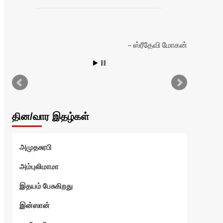
ஸ்ரீதேவி மோகன்
தின/வார இதழ்கள்
அமுதசுரபி
அம்புலிமாமா
இதயம் பேசுகிறது
இன்ஸான்