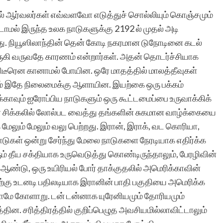
ழல் ஆர்வலர்கள் எவ்வளவோ எடுத்துச் சொல்லியும் கொஞ்சமும்
ாமல் இருந்த உலக நாடுகளுக்கு 2192 ல் முதல் அடி
ு. நியூஸிலாந்தின் தென் கோடி நகரமான டுநோடினை கடல்
ருகி வருவதே காரணம் என்றார்கள். அதன் தொடர்ச்சியாக
ர் திடீரென கானாமல் போயின. ஒரே மாதத்தில் மாலத்தீவுகள்
லவும் இதே நிலைமைக்கு ஆளாயின. இயற்கை ஒரு பக்கம்
்காவும் ஐரோப்பிய நாடுகளும் ஒரு கூட்டமைப்பை உருவாக்கிக்
சிக்கலில் லோல்பட வைத்து தங்களின் சுகமான வாழ்க்கையை
லும் மேலும் வலு பெற்றது. இரான், இராக், வட கொரியா,
 நாடுகள் ஒன்று சேர்ந்து மேலை நாடுகளை நேரடியாக எதிர்க்க
் தீய சக்தியாக உருவெடுத்து கொண்டிருந்தாலும், பேரழிவின்
ஆண்டு, ஒரு உயிரியல் போர் தாக்குதலில் அமெரிக்காவின்
அதற்கு உடனடி பதிலடியாக இரானின் பாதி பகுதியை அமெரிக்க
லாமே கோளாறு. டன் டன்னாக யுரேனியமும் தோரியமும்
ின. சரித்திரத்தில் குறிப்பெழுத அவசியமில்லாவிட்டாலும்