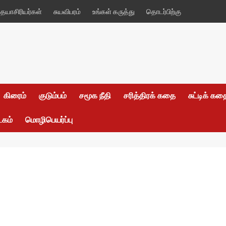
யாசிரியர்கள்
சுயவிபரம்
உங்கள் கருத்து
தொடர்பிற்கு
கிரைம்
குடும்பம்
சமூக நீதி
சரித்திரக் கதை
சுட்டிக் க
டகம்
மொழிபெயர்ப்பு