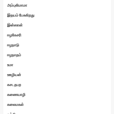
அம்புலிமாமா
இதயம் பேசுகிறது
ம்
இன்ஸான்
ஈழகேசரி
ஈழநாடு
ஈழநாதம்
உமா
ஊழியன்
கசடதபற
கணையாழி
கலைமகள்