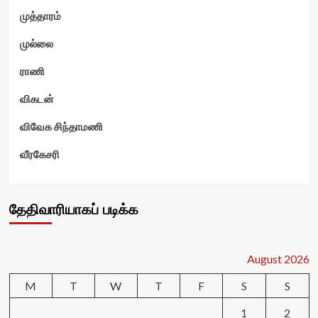
முத்தாரம்
முல்லை
ராணி
விகடன்
விவேக சிந்தாமணி
வீரகேசரி
தேதிவாரியாகப் படிக்க
August 2026
M
T
W
T
F
S
S
1
2