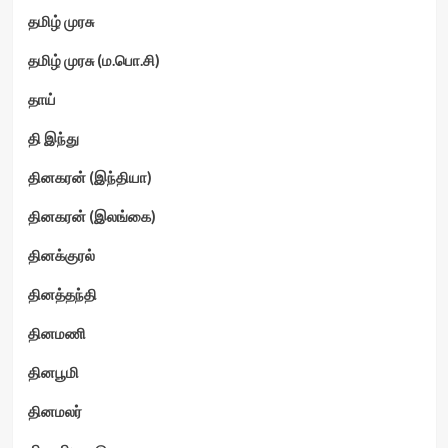
தமிழ் முரசு
தமிழ் முரசு (ம.பொ.சி)
தாய்
தி இந்து
தினகரன் (இந்தியா)
தினகரன் (இலங்கை)
தினக்குரல்
தினத்தந்தி
தினமணி
தினபூமி
தினமலர்