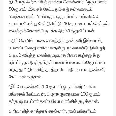
இப்போது அறிவாளித் தாத்தா சொன்னார். “ஒரு டம்ளர்
50 ரூபாய்’ இதைக் கேட்டதும் கஞ்சன் வாயைப்
பிளந்தவனாய், “என்னது.. ஒரு டம்ளர் தண்ணி 50
ரூபாயா?’ என்று கேட்டுவிட்டு, 10 ரூபாயை பாக்கெட்டில்
வைத்துக்கொண்டு நடக்க ஆரம்பித்துவிட்டான்.
கடும் வெயில். பாலைவனத்தில் தண்ணீர் இல்லாமல்,
பயணப்படுவது எளிதானதன்று. நா வறண்டு, இனி ஓர்
அடியும் எடுத்துவைக்கமுடியாத நிலை கஞ்சனுக்கு
ஏற்பட்டது. ஆபத்துக்குப் பாவமில்லை என 50 ரூபாயை
எடுத்து அறிவாளித் தாத்தாவிடம் நீட்டியபடி, தண்ணீர்
கேட்டான் கஞ்சன்.
“இப்போ தண்ணீர் 100 ரூபாய் ஒரு டம்ளர்..’ என்ற
பதிலைக் கேட்டவன், அழாத குறையாக 100 ரூபாய்
தந்து ஒரு டம்ளர் தண்ணீரை வாங்கிக் குடித்தான்.
அறிவாளித் தாத்தா சொன்னார். நான் உங்களிடம்