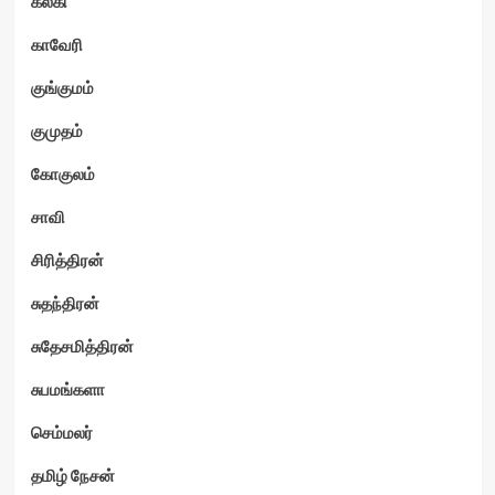
கல்கி
காவேரி
குங்குமம்
குமுதம்
கோகுலம்
சாவி
சிரித்திரன்
சுதந்திரன்
சுதேசமித்திரன்
சுபமங்களா
செம்மலர்
தமிழ் நேசன்