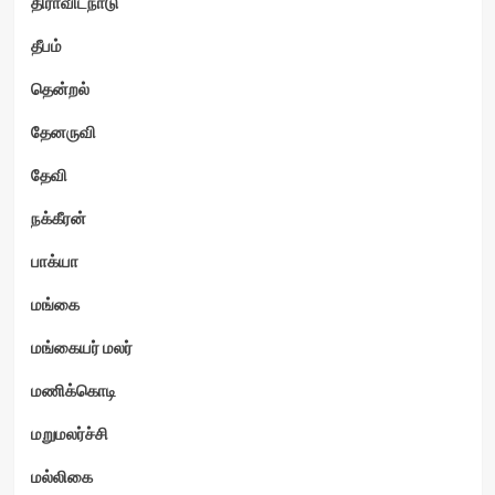
திராவிடநாடு
தீபம்
தென்றல்
தேனருவி
தேவி
நக்கீரன்
பாக்யா
மங்கை
மங்கையர் மலர்
மணிக்கொடி
மறுமலர்ச்சி
மல்லிகை