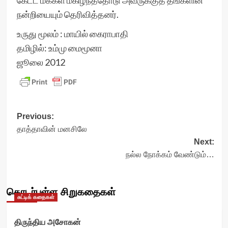
கேட்ட மக்கள் மகிழ்ந்ததோடு அவருக்குத் தங்களின்
நன்றியையும் தெரிவித்தனர்.
உருது மூலம் : மாயில் கைராபாதி
தமிழில்: உம்மு மைமூனா
ஜூலை 2012
Post
Previous:
தாத்தாவின் மனசிலே
navigation
Next:
நல்ல நோக்கம் வேண்டும்…
தொடர்புள்ள சிறுகதைகள்
சுட்டிக் கதைகள்
திருந்திய அசோகன்